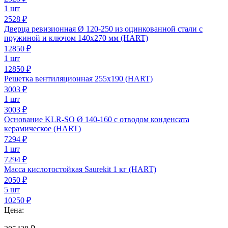
1 шт
2528 ₽
Дверца ревизионная Ø 120-250 из оцинкованной стали с
пружиной и ключом 140х270 мм (HART)
12850
₽
1 шт
12850 ₽
Решетка вентиляционная 255х190 (HART)
3003
₽
1 шт
3003 ₽
Основание KLR-SO Ø 140-160 с отводом конденсата
керамическое (HART)
7294
₽
1 шт
7294 ₽
Масса кислотостойкая Saurekit 1 кг (HART)
2050
₽
5 шт
10250 ₽
Цена: