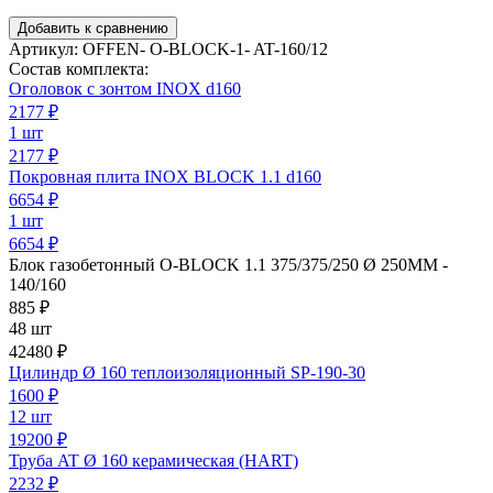
Добавить к сравнению
Артикул:
OFFEN- O-BLOCK-1- AT-160/12
Состав комплекта:
Оголовок с зонтом INOX d160
2177
₽
1 шт
2177 ₽
Покровная плита INOX BLOCK 1.1 d160
6654
₽
1 шт
6654 ₽
Блок газобетонный O-BLOCK 1.1 375/375/250 Ø 250ММ -
140/160
885
₽
48 шт
42480 ₽
Цилиндр Ø 160 теплоизоляционный SP-190-30
1600
₽
12 шт
19200 ₽
Труба AT Ø 160 керамическая (HART)
2232
₽