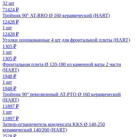
32 шт
71424 ₽
Тройник 90° AT-RRO Ø 160 керамический (HART)
12428
₽
1 шт
12428 ₽
Уголки оцинкованные 4 шт для фронтальной плиты (HART)
1305
₽
1 шт
1305 ₽
Фронтальная плита Ø 120-180 из каменной ваты 2 части
(HART)
1948
₽
1 шт
1948 ₽
Тройник 90° ревизионный AT-PTO Ø 160 керамический
(HART)
11897
₽
1 шт
11897 ₽
Затвор-ограничитель конденсата KKS Ø 140-250
керамический 140/260 (HART)
2528
₽