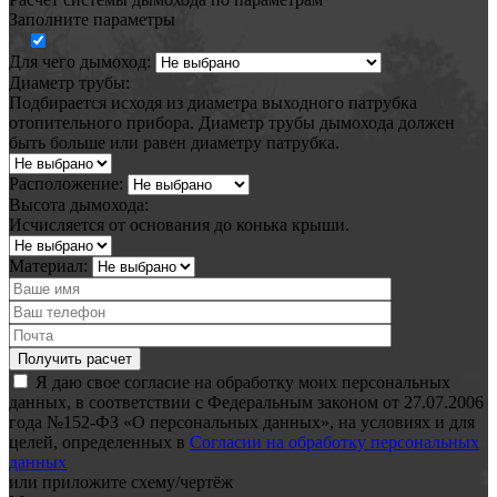
Заполните параметры
Для чего дымоход:
Диаметр трубы:
Подбирается исходя из диаметра выходного патрубка
отопительного прибора. Диаметр трубы дымохода должен
быть больше или равен диаметру патрубка.
Расположение:
Высота дымохода:
Исчисляется от основания до конька крыши.
Материал:
Я даю свое согласие на обработку моих персональных
данных, в соответствии с Федеральным законом от 27.07.2006
года №152-ФЗ «О персональных данных», на условиях и для
целей, определенных в
Согласии на обработку персональных
данных
или
приложите схему/чертёж