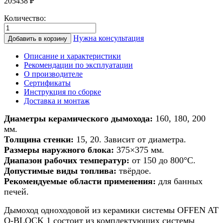
205438
₽
Количество:
Количество
товара
Нужна консультация
Добавить в корзину
Дымоход
из
Описание и характеристики
керамики
Рекомендации по эксплуатации
для
О производителе
банной
Сертификаты
печи/
Инструкция по сборке
печи/
Доставка и монтаж
камина
d
Диаметры керамического дымохода:
160, 180, 200
160мм
мм.
h
Толщина стенки:
15, 20. Зависит от диаметра.
12м
Размеры наружного блока:
375×375 мм.
Диапазон рабочих температур:
от 150 до 800°С.
Допустимые виды топлива:
твёрдое.
Рекомендуемые области применения:
для банных
печей.
Дымоход одноходовой из керамики системы OFFEN AT
O-BLOCK 1 состоит из комплектующих системы