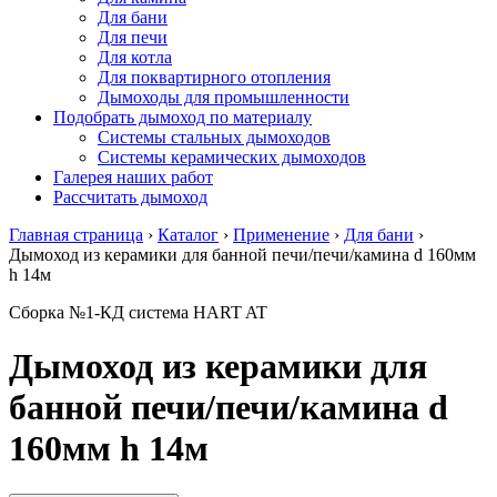
Для бани
Для печи
Для котла
Для поквартирного отопления
Дымоходы для промышленности
Подобрать дымоход по материалу
Системы стальных дымоходов
Системы керамических дымоходов
Галерея наших работ
Рассчитать дымоход
Главная страница
›
Каталог
›
Применение
›
Для бани
›
Дымоход из керамики для банной печи/печи/камина d 160мм
h 14м
Сборка №1-КД система HART AT
Дымоход из керамики для
банной печи/печи/камина d
160мм h 14м