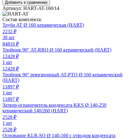
Добавить к сравнению
Артикул:
HART-AT-160/14
Состав комплекта:
Труба AT Ø 160 керамическая (HART)
2232
₽
38 шт
84816 ₽
Тройник 90° AT-RRO Ø 160 керамический (HART)
12428
₽
1 шт
12428 ₽
Тройник 90° ревизионный AT-PTO Ø 160 керамический
(HART)
11897
₽
1 шт
11897 ₽
Затвор-ограничитель конденсата KKS Ø 140-250
керамический 140/260 (HART)
2528
₽
1 шт
2528 ₽
Основание KLR-SO Ø 140-160 с отводом конденсата