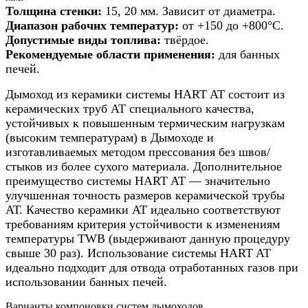
160мм
Толщина стенки:
15, 20 мм. Зависит от диаметра.
h
Диапазон рабочих температур:
от +150 до +800°С.
14м
Допустимые виды топлива:
твёрдое.
Рекомендуемые области применения:
для банных
печей.
Дымоход из керамики системы HART AT состоит из
керамических труб АТ специального качества,
устойчивых к повышенным термическим нагрузкам
(высоким температурам) в Дымоходе и
изготавливаемых методом прессования без швов/
стыков из более сухого материала. Дополнительное
преимущество системы HART AT — значительно
улучшенная точность размеров керамической трубы
АТ. Качество керамики АТ идеально соответствуют
требованиям критерия устойчивости к изменениям
температуры TWB (выдерживают данную процедуру
свыше 30 раз). Использование системы HART AT
идеально подходит для отвода отработанных газов при
использовании банных печей.
Варианты компоновки систем дымоходов