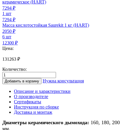
керамическое (HART)
7294
₽
1 шт
7294 ₽
Масса кислотостойкая Saurekit 1 кг (HART)
2050
₽
6 шт
12300 ₽
Цена:
131263
₽
Количество:
Количество
товара
Нужна консультация
Добавить в корзину
Дымоход
из
Описание и характеристики
керамики
О производителе
для
Сертификаты
банной
Инструкция по сборке
печи/
Доставка и монтаж
печи/
камина
Диаметры керамического дымохода:
160, 180, 200
d
мм.