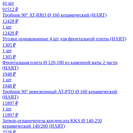
41 шт
91512 ₽
Тройник 90° AT-RRO Ø 160 керамический (HART)
12428
₽
1 шт
12428 ₽
Уголки оцинкованные 4 шт для фронтальной плиты (HART)
1305
₽
1 шт
1305 ₽
Фронтальная плита Ø 120-180 из каменной ваты 2 части
(HART)
1948
₽
1 шт
1948 ₽
Тройник 90° ревизионный AT-PTO Ø 160 керамический
(HART)
11897
₽
1 шт
11897 ₽
Затвор-ограничитель конденсата KKS Ø 140-250
керамический 140/260 (HART)
2528
₽