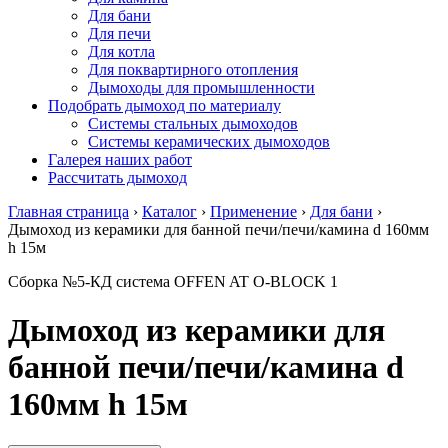
Для бани
Для печи
Для котла
Для поквартирного отопления
Дымоходы для промышленности
Подобрать дымоход по материалу
Системы стальных дымоходов
Системы керамических дымоходов
Галерея наших работ
Рассчитать дымоход
Главная страница
›
Каталог
›
Применение
›
Для бани
›
Дымоход из керамики для банной печи/печи/камина d 160мм
h 15м
Сборка №5-КД система OFFEN AT O-BLOCK 1
Дымоход из керамики для
банной печи/печи/камина d
160мм h 15м