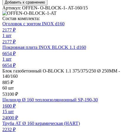
Добавить к сравнению
Артикул:
OFFEN- O-BLOCK-1- AT-160/15
Состав комплекта:
Оголовок с зонтом INOX d160
2177
₽
1 шт
2177 ₽
Покровная плита INOX BLOCK 1.1 d160
6654
₽
1 шт
6654 ₽
Блок газобетонный O-BLOCK 1.1 375/375/250 Ø 250ММ -
140/160
885
₽
60 шт
53100 ₽
Цилиндр Ø 160 теплоизоляционный SP-190-30
1600
₽
15 шт
24000 ₽
Труба AT Ø 160 керамическая (HART)
2232
₽