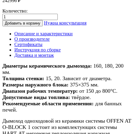
242996
₽
Количество:
Количество
товара
Нужна консультация
Добавить в корзину
Дымоход
из
Описание и характеристики
керамики
О производителе
для
Сертификаты
банной
Инструкция по сборке
печи/
Доставка и монтаж
печи/
камина
Диаметры керамического дымохода:
160, 180, 200
d
мм.
160мм
Толщина стенки:
15, 20. Зависит от диаметра.
h
Размеры наружного блока:
375×375 мм.
15м
Диапазон рабочих температур:
от 150 до 800°С.
Допустимые виды топлива:
твёрдое.
Рекомендуемые области применения:
для банных
печей.
Дымоход одноходовой из керамики системы OFFEN AT
O-BLOCK 1 состоит из комплектующих системы
HART АТ негорючая теплоизоляция наружная