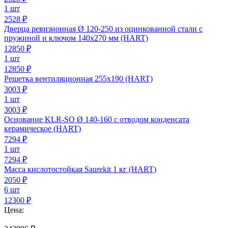
1 шт
2528 ₽
Дверца ревизионная Ø 120-250 из оцинкованной стали с
пружиной и ключом 140х270 мм (HART)
12850
₽
1 шт
12850 ₽
Решетка вентиляционная 255х190 (HART)
3003
₽
1 шт
3003 ₽
Основание KLR-SO Ø 140-160 с отводом конденсата
керамическое (HART)
7294
₽
1 шт
7294 ₽
Масса кислотостойкая Saurekit 1 кг (HART)
2050
₽
6 шт
12300 ₽
Цена: