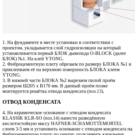
1. На фундаменте в месте установки в соответствии с
проектом, укладывается слой гидроизоляции на который
устанавливается первый БЛОК дымохода O-BLOCK (далее
БЛОК) №1. На клей YTONG.
2. Фиброцементную плиту обрезаем по размеру БЛОКА №1 и
приклеиваем её на верхнюю поверхность БЛОКА клеем
YTONG.
3. В нижней части БЛОКА №2 вырезаем пилой проём
размером Ш205 х В170 мм. В данный проём позже
монтируется решётка отвода конденсата (поз.13).
ОТВОД КОНДЕНСАТА
4. На керамическое основание с отводом конденсата
KLASSIK KLR-SO (поз.14) нанести разведённую
кислотостойкую массу HAFNER-SCHAMOTTEMORTEL
слоем 3-5 мм и установить основание с отводом конденсата на
фиброцементную плиту по центру, подключить капельник