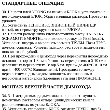
СТАНДАРТНЫЕ ОПЕРАЦИИ
30. Нанести клей YTONG на нижний БЛОК и установить на
него следующий БЛОК. Убрать излишки раствора. Проверить
уровнем.
31. Установить ТЕПЛОИЗОЛЯЦИОННЫЙ ЦИЛИНДР
(поз.4). по периметру круглого канала БЛОКА.
32. Нанести разведённую кислотостойкую массу HAFNER-
SCHAMOTTEMORTEL на нижнюю кромку ТРУБЫ (поз.5).
Установить внутрь и выровнять элемент ТРУБЫ. Пазы ТРУБ
должны совпасть. Убираем излишки раствора и заглаживаем
шов влажной губкой.
33. При прохождении дымохода через перекрытия необходимо
оставлять зазор от 1-3 см в бетонных перекрытиях и 5-10 см в
деревянных перекрытиях. Зазор 5 см. при t – до 400*C и 10 см.
при t – 400-600*C (банные печи). Пространство между
перекрытием и дымоходом заполнить изоляционным
негорючим материалом (каменная вата или ПРОМАСИЛ).
МОНТАЖ ВЕРХНЕЙ ЧАСТИ ДЫМОХОДА
34. За 1 метр до выхода дымохода на кровлю заглушить
цементным раствором четыре цилиндрических канала
расположенных по углам БЛОКА.
35. Установить следующий БЛОК, элемент ТРУБЫ (поз.5),