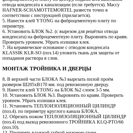
отвода конденсата к канализации (если требуется). Массу
HAFNER-SCHAMOTTEMORTEL развести точно в
соответствии с инструкцией (прилагается).
5. Нанести клей YTONG на фиброцементную плиту по
периметру.
6. Установить БЛОК №2. (с вырезом для решётки отвода
конденсата) на фиброцементную плиту. Выровнять по краям.
Проверить уровнем. Убрать излишки клея.
7. На керамическое основание с отводом конденсата
KLASSIK KLR-SO (поз.14) уложить ткань для защиты от
попадания раствора в слив.
МОНТАЖ ТРОЙНИКА И ДВЕРЦЫ
8. В верхней части БЛОКА №3 вырезать пилой проём
размером Ш205хВ170 мм. под ревизионную дверцу.
9. Нанести клей YTONG на БЛОК №2 слоем 3-5 мм.
10. Установить БЛОК №3. Выровнять по краям. Проверить
уровнем. Убрать излишки клея.
11. Установить ТЕПЛОИЗОЛЯЦИОННЫЙ ЦИЛИНДР
(поз.4). по периметру круглого канала БЛОКА.
12. Обрезать ножом ТЕПЛОИЗОЛЯЦИОННЫЙ ЦИЛИНДР
(поз.4) под выход ревизионного ТРОЙНИКА KLQ-PTO/66
(поз.10).
13. Протереть влажной губкой нижнюю грань