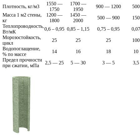
1550 —
1700 —
Плотность, кг/м3
900 — 1200
500
1750
1950
Масса 1 м2 стены,
1200 —
1450 —
500 — 900
150
кг
1800
2000
Теплопроводность,
0,6 – 0,95
0,85 – 1,15
0,75 – 0,95
0,0
Вт/мК
Морозостойкость,
25
25
25
100
цикл
Водопоглащение,
14
16
18
10
% по массе
Предел прочности
2,5 — 25
5 — 30
3 — 5
3,5
при сжатии, мПа