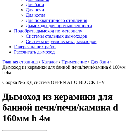
Для бани
Для печи
Для котла
Для поквартирного отопления
Дымоходы для промышленности
Подобрать дымоход по материалу
Системы стальных дымоходов
Системы керамических дымоходов
Галерея наших работ
Рассчитать дымоход
Главная страница
›
Каталог
›
Применение
›
Для бани
›
Дымоход из керамики для банной печи/печи/камина d 160мм
h 4м
Сборка №6-КД система OFFEN AT O-BLOCK 1+V
Дымоход из керамики для
банной печи/печи/камина d
160мм h 4м