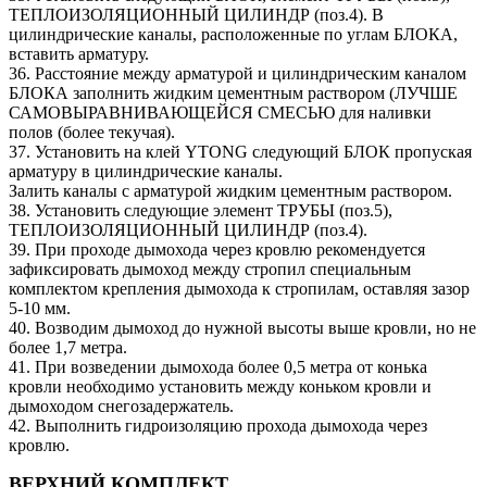
ТЕПЛОИЗОЛЯЦИОННЫЙ ЦИЛИНДР (поз.4). В
цилиндрические каналы, расположенные по углам БЛОКА,
вставить арматуру.
36. Расстояние между арматурой и цилиндрическим каналом
БЛОКА заполнить жидким цементным раствором (ЛУЧШЕ
САМОВЫРАВНИВАЮЩЕЙСЯ СМЕСЬЮ для наливки
полов (более текучая).
37. Установить на клей YTONG следующий БЛОК пропуская
арматуру в цилиндрические каналы.
Залить каналы с арматурой жидким цементным раствором.
38. Установить следующие элемент ТРУБЫ (поз.5),
ТЕПЛОИЗОЛЯЦИОННЫЙ ЦИЛИНДР (поз.4).
39. При проходе дымохода через кровлю рекомендуется
зафиксировать дымоход между стропил специальным
комплектом крепления дымохода к стропилам, оставляя зазор
5-10 мм.
40. Возводим дымоход до нужной высоты выше кровли, но не
более 1,7 метра.
41. При возведении дымохода более 0,5 метра от конька
кровли необходимо установить между коньком кровли и
дымоходом снегозадержатель.
42. Выполнить гидроизоляцию прохода дымохода через
кровлю.
ВЕРХНИЙ КОМПЛЕКТ