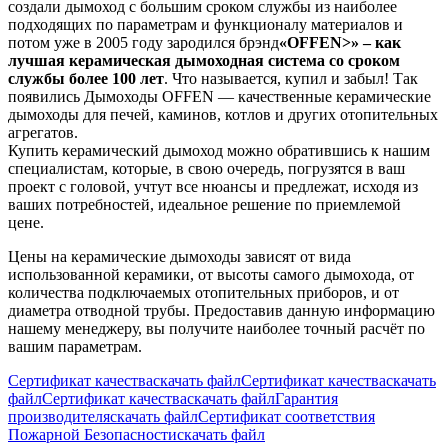
создали дымоход с большим сроком службы из наиболее
подходящих по параметрам и функционалу материалов и
потом уже в 2005 году зародился брэнд
«OFFEN>» – как
лучшая керамическая дымоходная система со сроком
службы более 100 лет
. Что называется, купил и забыл! Так
появились Дымоходы OFFEN — качественные керамические
дымоходы для печей, каминов, котлов и других отопительных
агрегатов.
Купить керамический дымоход можно обратившись к нашим
специалистам, которые, в свою очередь, погрузятся в ваш
проект с головой, учтут все нюансы и предлежат, исходя из
ваших потребностей, идеальное решение по приемлемой
цене.
Цены на керамические дымоходы зависят от вида
использованной керамики, от высоты самого дымохода, от
количества подключаемых отопительных приборов, и от
диаметра отводной трубы. Предоставив данную информацию
нашему менеджеру, вы получите наиболее точный расчёт по
вашим параметрам.
Сертификат качества
скачать файл
Сертификат качества
скачать
файл
Сертификат качества
скачать файл
Гарантия
производителя
скачать файл
Сертификат соответствия
Пожарной Безопасности
скачать файл