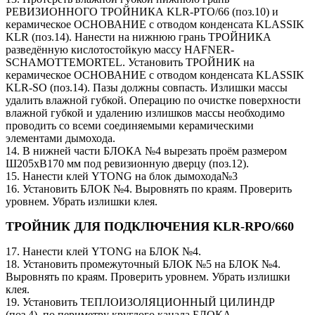
РЕВИЗИОННОГО ТРОЙНИКА KLR-PTO/66 (поз.10) и
керамическое ОСНОВАНИЕ с отводом конденсата KLASSIK
KLR (поз.14). Нанести на нижнюю грань ТРОЙНИКА
разведённую кислотостойкую массу HAFNER-
SCHAMOTTEMORTEL. Установить ТРОЙНИК на
керамическое ОСНОВАНИЕ с отводом конденсата KLASSIK
KLR-SO (поз.14). Пазы должны совпасть. Излишки массы
удалить влажной губкой. Операцию по очистке поверхности
влажной губкой и удалению излишков массы необходимо
проводить со всеми соединяемыми керамическими
элементами дымохода.
14. В нижней части БЛОКА №4 вырезать проём размером
Ш205хВ170 мм под ревизионную дверцу (поз.12).
15. Нанести клей YTONG на блок дымохода№3
16. Установить БЛОК №4. Выровнять по краям. Проверить
уровнем. Убрать излишки клея.
ТРОЙНИК ДЛЯ ПОДКЛЮЧЕНИЯ KLR-RPO/660
17. Нанести клей YTONG на БЛОК №4.
18. Установить промежуточный БЛОК №5 на БЛОК №4.
Выровнять по краям. Проверить уровнем. Убрать излишки
клея.
19. Установить ТЕПЛОИЗОЛЯЦИОННЫЙ ЦИЛИНДР
(поз.4). по периметру круглого канала БЛОКА.