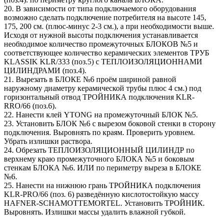
20. В зависимости от типа подключаемого оборудования
возможно сделать подключение потребителя на высоте 145,
175, 200 см. (плюс-минус 2-3 см.), а при необходимости выше.
Исходя от нужной высоты подключения устанавливается
необходимое количество промежуточных БЛОКОВ №5 и
соответствующее количество керамических элементов ТРУБ
KLASSIK KLR/333 (поз.5) c ТЕПЛОИЗОЛЯЦИОННАМИ
ЦИЛИНДРАМИ (поз.4).
21. Вырезать в БЛОКЕ №6 проём шириной равной
наружному диаметру керамической трубы плюс 4 см.) под
горизонтальный отвод ТРОЙНИКА подключения KLR-
RRO/66 (поз.6).
22. Нанести клей YTONG на промежуточный БЛОК №5.
23. Установить БЛОК №6 с вырезом боковой стенки в сторону
подключения. Выровнять по краям. Проверить уровнем.
Убрать излишки раствора.
24. Обрезать ТЕПЛОИЗОЛЯЦИОННЫЙ ЦИЛИНДР по
верхнему краю промежуточного БЛОКА №5 и боковым
стенкам БЛОКА №6. ИЛИ по периметру выреза в БЛОКЕ
№6.
25. Нанести на нижнюю грань ТРОЙНИКА подключения
KLR-PRO/66 (поз. 6) разведённую кислотостойкую массу
HAFNER-SCHAMOTTEMORTEL. Установить ТРОЙНИК.
Выровнять. Излишки массы удалить влажной губкой.