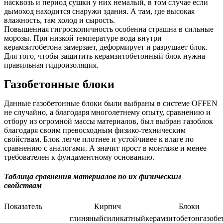
насквозь и период сушки у них немалый, в том случае если
дымоход находится снаружи здания. А там, где высокая
влажность, там холод и сырость.
Повышенная гигроскопичность особенна страшна в сильные
морозы. При низкой температуре вода внутри
керамзитобетона замерзает, деформирует и разрушает блок.
Для того, чтобы защитить керамзитобетонный блок нужна
правильная гидроизоляция.
Газобетонные блоки
Данные газобетонные блоки были выбраны в системе OFFEN
не случайно, а благодаря многолетнему опыту, сравнению и
отбору из огромной массы материалов, был выбран газоблок
благодаря своим превосходным физико-техническим
свойствам. Блок легче плотнее и устойчивее к влаге по
сравнению с аналогами. А значит прост в монтаже и менее
требователен к фундаментному основанию.
Таблица сравнения материалов по их физическим
свойствам
Показатель
Кирпич
Блоки
глиняный
силикатный
керамзитобетон
газобе