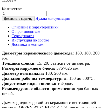
115088
₽
Количество:
Количество
товара
Нужна консультация
Добавить в корзину
Дымоход
из
Описание и характеристики
керамики
О производителе
для
Сертификаты
банной
Инструкция по сборке
печи/
Доставка и монтаж
печи/
камина
Диаметры керамического дымохода:
160, 180, 200
d
мм.
160мм
Толщина стенки:
15, 20. Зависит от диаметра.
h
Размеры наружного блока:
375×625 мм.
4м
Диаметр вентканала:
180, 200 мм.
Диапазон рабочих температур:
от 150 до 800°С.
Допустимые виды топлива:
твёрдое.
Рекомендуемые области применения:
для банных
печей.
Дымоход одноходовой из керамики с вентиляцией
системы OFFEN АТ О-BLOCK 1 V предназначен для