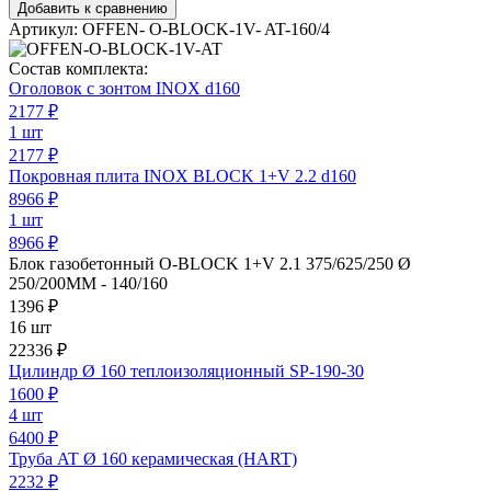
Добавить к сравнению
Артикул:
OFFEN- O-BLOCK-1V- AT-160/4
Состав комплекта:
Оголовок с зонтом INOX d160
2177
₽
1 шт
2177 ₽
Покровная плита INOX BLOCK 1+V 2.2 d160
8966
₽
1 шт
8966 ₽
Блок газобетонный O-BLOCK 1+V 2.1 375/625/250 Ø
250/200ММ - 140/160
1396
₽
16 шт
22336 ₽
Цилиндр Ø 160 теплоизоляционный SP-190-30
1600
₽
4 шт
6400 ₽
Труба AT Ø 160 керамическая (HART)
2232
₽