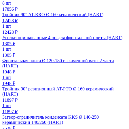
8 шт
17856 ₽
Тройник 90° AT-RRO Ø 160 керамический (HART)
12428
₽
1 шт
12428 ₽
Уголки оцинкованные 4 шт для фронтальной плиты (HART)
1305
₽
1 шт
1305 ₽
Фронтальная плита Ø 120-180 из каменной ваты 2 части
(HART)
1948
₽
1 шт
1948 ₽
Тройник 90° ревизионный AT-PTO Ø 160 керамический
(HART)
11897
₽
1 шт
11897 ₽
Затвор-ограничитель конденсата KKS Ø 140-250
керамический 140/260 (HART)
2528
₽