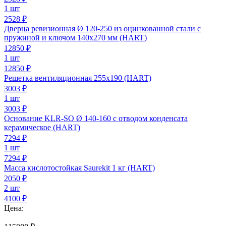
1 шт
2528 ₽
Дверца ревизионная Ø 120-250 из оцинкованной стали с
пружиной и ключом 140х270 мм (HART)
12850
₽
1 шт
12850 ₽
Решетка вентиляционная 255х190 (HART)
3003
₽
1 шт
3003 ₽
Основание KLR-SO Ø 140-160 с отводом конденсата
керамическое (HART)
7294
₽
1 шт
7294 ₽
Масса кислотостойкая Saurekit 1 кг (HART)
2050
₽
2 шт
4100 ₽
Цена: