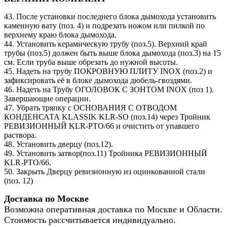
43. После установки последнего блока дымохода установить
каменную вату (поз. 4) и подрезать ножом или пилкой по
верхнему краю блока дымохода.
44. Установить керамическую трубу (поз.5). Верхний край
трубы (поз.5) должен быть выше блока дымохода (поз.3) на 15
см. Если труба выше обрезать до нужной высоты.
45. Надеть на трубу ПОКРОВНУЮ ПЛИТУ INOX (поз.2) и
зафиксировать её в блоке дымохода дюбель-гвоздями.
46. Надеть на Трубу ОГОЛОВОК С ЗОНТОМ INOX (поз 1).
Завершающие операции.
47. Убрать тряпку с ОСНОВАНИЯ С ОТВОДОМ
КОНДЕНСАТА KLASSIK KLR-SO (поз.14) через Тройник
РЕВИЗИОННЫЙ KLR-PTO/66 и очистить от упавшего
раствора.
48. Установить дверцу (поз.12).
49. Установить затвор(поз.11) Тройника РЕВИЗИОННЫЙ
KLR-PTO/66.
50. Закрыть Дверцу ревизионную из оцинкованной стали
(поз. 12)
Доставка по Москве
Возможна оперативная доставка по Москве и Области.
Стоимость рассчитывается индивидуально.