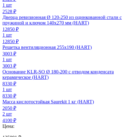
1 шт
2528 ₽
Дверца ревизионная Ø 120-250 из оцинкованной стали с
пружиной и ключом 140х270 мм (HART)
12850
₽
1 шт
12850 ₽
Решетка вентиляционная 255х190 (HART)
3003
₽
1 шт
3003 ₽
Основание KLR-SO Ø 180-200 с отводом конденсата
керамическое (HART)
8330
₽
1 шт
8330 ₽
Масса кислотостойкая Saurekit 1 кг (HART)
2050
₽
2 шт
4100 ₽
Цена: