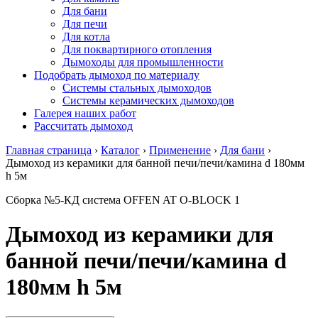
Для бани
Для печи
Для котла
Для поквартирного отопления
Дымоходы для промышленности
Подобрать дымоход по материалу
Системы стальных дымоходов
Системы керамических дымоходов
Галерея наших работ
Рассчитать дымоход
Главная страница
›
Каталог
›
Применение
›
Для бани
›
Дымоход из керамики для банной печи/печи/камина d 180мм
h 5м
Сборка №5-КД система OFFEN AT O-BLOCK 1
Дымоход из керамики для
банной печи/печи/камина d
180мм h 5м