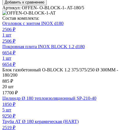
Добавить к сравнению
Артикул:
OFFEN- O-BLOCK-1- AT-180/5
Состав комплекта:
Оголовок с зонтом INOX d180
2506
₽
1 шт
2506 ₽
Покровная плита INOX BLOCK 1.2 d180
6654
₽
1 шт
6654 ₽
Блок газобетонный O-BLOCK 1.2 375/375/250 Ø 300ММ -
180/200
885
₽
20 шт
17700 ₽
Цилиндр Ø 180 теплоизоляционный SP-210-40
1850
₽
5 шт
9250 ₽
Труба AT Ø 180 керамическая (HART)
2519
₽