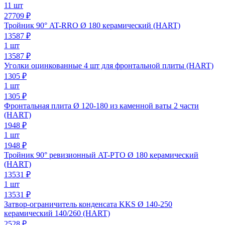
11 шт
27709 ₽
Тройник 90° AT-RRO Ø 180 керамический (HART)
13587
₽
1 шт
13587 ₽
Уголки оцинкованные 4 шт для фронтальной плиты (HART)
1305
₽
1 шт
1305 ₽
Фронтальная плита Ø 120-180 из каменной ваты 2 части
(HART)
1948
₽
1 шт
1948 ₽
Тройник 90° ревизионный AT-PTO Ø 180 керамический
(HART)
13531
₽
1 шт
13531 ₽
Затвор-ограничитель конденсата KKS Ø 140-250
керамический 140/260 (HART)
2528
₽