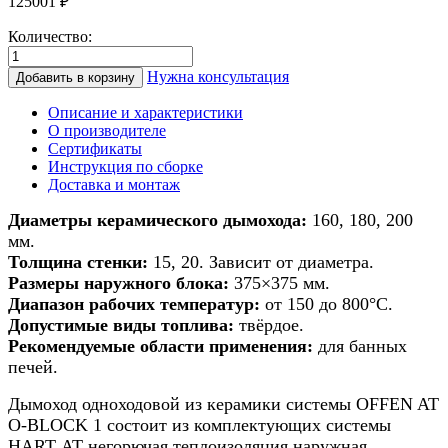
125001
₽
Количество:
Количество
товара
Нужна консультация
Добавить в корзину
Дымоход
из
Описание и характеристики
керамики
О производителе
для
Сертификаты
банной
Инструкция по сборке
печи/
Доставка и монтаж
печи/
камина
Диаметры керамического дымохода:
160, 180, 200
d
мм.
180мм
Толщина стенки:
15, 20. Зависит от диаметра.
h
Размеры наружного блока:
375×375 мм.
5м
Диапазон рабочих температур:
от 150 до 800°С.
Допустимые виды топлива:
твёрдое.
Рекомендуемые области применения:
для банных
печей.
Дымоход одноходовой из керамики системы OFFEN AT
O-BLOCK 1 состоит из комплектующих системы
HART АТ негорючая теплоизоляция наружная