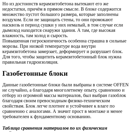
Но из достоинств керамзитобетона вытекают его же
недостатки, причём в прямом смысле. В блоке содержится
множество пустот большого размера, которые заполнены
воздухом. Если не защищать стены, то они промокают
насквозь и период сушки у них немалый, в том случае если
дымоход находится снаружи здания. А там, где высокая
влажность, там холод и сырость.
Повышенная гигроскопичность особенна страшна в сильные
морозы. При низкой температуре вода внутри
керамзитобетона замерзает, деформирует и разрушает блок.
Для того, чтобы защитить керамзитобетонный блок нужна
правильная гидроизоляция.
Газобетонные блоки
Данные газобетонные блоки были выбраны в системе OFFEN
не случайно, а благодаря многолетнему опыту, сравнению и
отбору из огромной массы материалов, был выбран газоблок
благодаря своим превосходным физико-техническим
свойствам. Блок легче плотнее и устойчивее к влаге по
сравнению с аналогами. А значит прост в монтаже и менее
требователен к фундаментному основанию.
Таблица сравнения материалов по их физическим