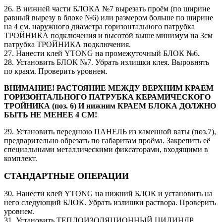
26. В нижней части БЛОКА №7 вырезать проём (по ширине
равный вырезу в блоке №6) или размером больше по ширине
на 4 см. наружного диаметра горизонтального патрубка
ТРОЙНИКА подключения и высотой выше минимум на 3см
патрубка ТРОЙНИКА подключения.
27. Нанести клей YTONG на промежуточный БЛОК №6.
28. Установить БЛОК №7. Убрать излишки клея. Выровнять
по краям. Проверить уровнем.
ВНИМАНИЕ! РАСТОЯНИЕ МЕЖДУ ВЕРХНИМ КРАЕМ
ГОРИЗОНТАЛЬНОГО ПАТРУБКА КЕРАМИЧЕСКОГО
ТРОЙНИКА (поз. 6) И нижним КРАЕМ БЛОКА ДОЛЖНО
БЫТЬ НЕ МЕНЕЕ 4 СМ!
29. Установить переднюю ПАНЕЛЬ из каменной ваты (поз.7),
предварительно обрезать по габаритам проёма. Закрепить её
специальными металлическими фиксаторами, входящими в
комплект.
СТАНДАРТНЫЕ ОПЕРАЦИИ
30. Нанести клей YTONG на нижний БЛОК и установить на
него следующий БЛОК. Убрать излишки раствора. Проверить
уровнем.
31. Установить ТЕПЛОИЗОЛЯЦИОННЫЙ ЦИЛИНДР