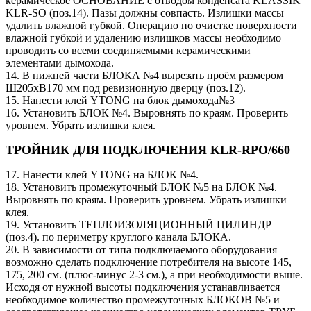
керамическое ОСНОВАНИЕ с отводом конденсата KLASSIK
KLR-SO (поз.14). Пазы должны совпасть. Излишки массы
удалить влажной губкой. Операцию по очистке поверхности
влажной губкой и удалению излишков массы необходимо
проводить со всеми соединяемыми керамическими
элементами дымохода.
14. В нижней части БЛОКА №4 вырезать проём размером
Ш205хВ170 мм под ревизионную дверцу (поз.12).
15. Нанести клей YTONG на блок дымохода№3
16. Установить БЛОК №4. Выровнять по краям. Проверить
уровнем. Убрать излишки клея.
ТРОЙНИК ДЛЯ ПОДКЛЮЧЕНИЯ KLR-RPO/660
17. Нанести клей YTONG на БЛОК №4.
18. Установить промежуточный БЛОК №5 на БЛОК №4.
Выровнять по краям. Проверить уровнем. Убрать излишки
клея.
19. Установить ТЕПЛОИЗОЛЯЦИОННЫЙ ЦИЛИНДР
(поз.4). по периметру круглого канала БЛОКА.
20. В зависимости от типа подключаемого оборудования
возможно сделать подключение потребителя на высоте 145,
175, 200 см. (плюс-минус 2-3 см.), а при необходимости выше.
Исходя от нужной высоты подключения устанавливается
необходимое количество промежуточных БЛОКОВ №5 и