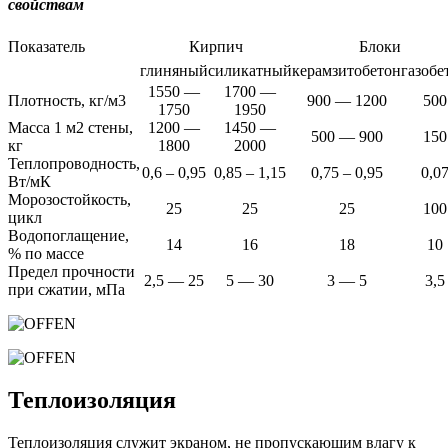
свойствам
Показатель
Кирпич
Блоки
глиняный
силикатный
керамзитобетон
газобе
1550 —
1700 —
Плотность, кг/м3
900 — 1200
500
1750
1950
Масса 1 м2 стены,
1200 —
1450 —
500 — 900
150
кг
1800
2000
Теплопроводность,
0,6 – 0,95
0,85 – 1,15
0,75 – 0,95
0,0
Вт/мК
Морозостойкость,
25
25
25
100
цикл
Водопоглащение,
14
16
18
10
% по массе
Предел прочности
2,5 — 25
5 — 30
3 — 5
3,5
при сжатии, мПа
Теплоизоляция
Теплоизоляция служит экраном, не пропускающим влагу к