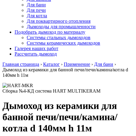
Для бани
Для печи
Для котла
Для поквартирного отопления
Дымоходы для промышленности
Подобрать дымоход по материалу
Системы стальных дымоходов
Системы керамических дымоходов
Галерея наших работ
Рассчитать дымоход
Главная страница
›
Каталог
›
Применение
›
Для бани
›
Дымоход из керамики для банной печи/печи/камина/котла d
140мм h 11м
Сборка №4-КД система HART MULTIKERAM
Дымоход из керамики для
банной печи/печи/камина/
котла d 140мм h 11м