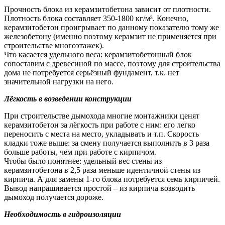
Прочность блока из керамзитобетона зависит от плотности.
Плотность блока составляет 350-1800 кг/м³. Конечно,
керамзитобетон проигрывает по данному показателю тому же
железобетону (именно поэтому керамзит не применяется при
строительстве многоэтажек).
Что касается удельного веса: керамзитобетонный блок
сопоставим с древесиной по массе, поэтому для строительства
дома не потребуется серьёзный фундамент, т.к. нет
значительной нагрузки на него.
Лёгкость в возведении конструкции
При строительстве дымохода многие монтажники ценят
керамзитобетон за лёгкость при работе с ним: его легко
переносить с места на место, укладывать и т.п. Скорость
кладки тоже выше: за смену получается выполнить в 3 раза
больше работы, чем при работе с кирпичом.
Чтобы было понятнее: удельный вес стены из
керамзитобетона в 2,5 раза меньше идентичной стены из
кирпича. А для замены 1-го блока потребуется семь кирпичей.
Вывод напрашивается простой – из кирпича возводить
дымоход получается дороже.
Необходимость в гидроизоляции