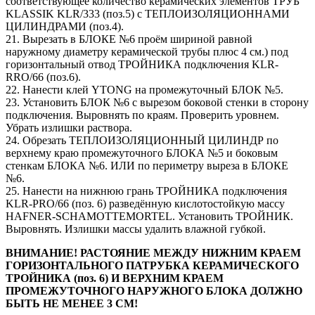
соответствующее количество керамических элементов ТРУБ
KLASSIK KLR/333 (поз.5) c ТЕПЛОИЗОЛЯЦИОННАМИ
ЦИЛИНДРАМИ (поз.4).
21. Вырезать в БЛОКЕ №6 проём шириной равной
наружному диаметру керамической трубы плюс 4 см.) под
горизонтальный отвод ТРОЙНИКА подключения KLR-
RRO/66 (поз.6).
22. Нанести клей YTONG на промежуточный БЛОК №5.
23. Установить БЛОК №6 с вырезом боковой стенки в сторону
подключения. Выровнять по краям. Проверить уровнем.
Убрать излишки раствора.
24. Обрезать ТЕПЛОИЗОЛЯЦИОННЫЙ ЦИЛИНДР по
верхнему краю промежуточного БЛОКА №5 и боковым
стенкам БЛОКА №6. ИЛИ по периметру выреза в БЛОКЕ
№6.
25. Нанести на нижнюю грань ТРОЙНИКА подключения
KLR-PRO/66 (поз. 6) разведённую кислотостойкую массу
HAFNER-SCHAMOTTEMORTEL. Установить ТРОЙНИК.
Выровнять. Излишки массы удалить влажной губкой.
ВНИМАНИЕ! РАСТОЯНИЕ МЕЖДУ НИЖНИМ КРАЕМ
ГОРИЗОНТАЛЬНОГО ПАТРУБКА КЕРАМИЧЕСКОГО
ТРОЙНИКА (поз. 6) И ВЕРХНИМ КРАЕМ
ПРОМЕЖУТОЧНОГО НАРУЖНОГО БЛОКА ДОЛЖНО
БЫТЬ НЕ МЕНЕЕ 3 СМ!