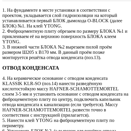
1. На фундаменте в месте установки в соответствии с
проектом, укладывается слой гидроизоляции на который
устанавливается первый БЛОК дымохода O-BLOCK (далее
БЛОК) №1. На клей YTONG.
2. Фиброцементную плиту обрезаем по размеру БЛОКА №1 и
приклеиваем её на верхнюю поверхность БЛОКА клеем
YTONG.
3. В нижней части БЛОКА №2 вырезаем пилой проём
размером Ш205 х В170 мм. В данный проём позже
монтируется решётка отвода конденсата (поз.13).
ОТВОД КОНДЕНСАТА
4. На керамическое основание с отводом конденсата
KLASSIK KLR-SO (поз.14) нанести разведённую
кислотостойкую массу HAFNER-SCHAMOTTEMORTEL
слоем 3-5 мм и установить основание с отводом конденсата на
фиброцементную плиту по центру, подключить капельник
отвода конденсата к канализации (если требуется). Массу
HAFNER-SCHAMOTTEMORTEL развести точно в
соответствии с инструкцией (прилагается).
5. Нанести клей YTONG на фиброцементную плиту по
периметру.
6. Установить БЛОК №2. (с вырезом для решётки отвода