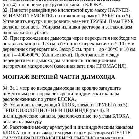
(поз.4). по периметру круглого канала БЛОКА.
32. Нанести разведённую кислотостойкую массу HAFNER-
SCHAMOTTEMORTEL на нижнюю кромку ТРУБЫ (поз.5).
Установить внутрь и выровнять элемент ТРУБЫ. Пазы ТРУБ
должны совпасть. Убираем излишки раствора и заглаживаем
шов влажной губкой.
33. При прохождении дымохода через перекрытия необходимо
оставлять зазор от 1-3 см в бетонных перекрытиях и 5-10 см в
деревянных перекрытиях. Зазор 5 см. при t – до 400*C и 10 см.
при t – 400-600*C (банные печи). Пространство между
перекрытием и дымоходом заполнить изоляционным
негорючим материалом (каменная вата или ПРОМАСИЛ).
МОНТАЖ ВЕРХНЕЙ ЧАСТИ ДЫМОХОДА
34. За 1 метр до выхода дымохода на кровлю заглушить
цементным раствором четыре цилиндрических канала
расположенных по углам БЛОКА.
35. Установить следующий БЛОК, элемент ТРУБЫ (поз.5),
ТЕПЛОИЗОЛЯЦИОННЫЙ ЦИЛИНДР (поз.4). В
цилиндрические каналы, расположенные по углам БЛОКА,
вставить арматуру.
36. Расстояние между арматурой и цилиндрическим каналом
БЛОКА заполнить жидким цементным раствором (ЛУЧШЕ
САМОВЫРАВНИВАЮЩЕЙСЯ СМЕСЬЮ для наливки