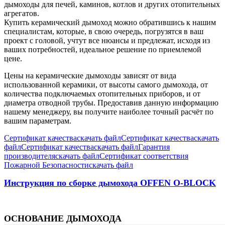
дымоходы для печей, каминов, котлов и других отопительных
агрегатов.
Купить керамический дымоход можно обратившись к нашим
специалистам, которые, в свою очередь, погрузятся в ваш
проект с головой, учтут все нюансы и предлежат, исходя из
ваших потребностей, идеальное решение по приемлемой
цене.
Цены на керамические дымоходы зависят от вида
использованной керамики, от высоты самого дымохода, от
количества подключаемых отопительных приборов, и от
диаметра отводной трубы. Предоставив данную информацию
нашему менеджеру, вы получите наиболее точный расчёт по
вашим параметрам.
Сертификат качества
скачать файл
Сертификат качества
скачать
файл
Сертификат качества
скачать файл
Гарантия
производителя
скачать файл
Сертификат соответствия
Пожарной Безопасности
скачать файл
Инструкция по сборке дымохода OFFEN O-BLOCK
ОСНОВАНИЕ ДЫМОХОДА