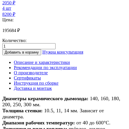
2050
₽
4 шт
8200 ₽
Цена:
195684
₽
Количество:
Количество
товара
Нужна консультация
Добавить в корзину
Дымоход
из
Описание и характеристики
керамики
Рекомендации по эксплуатации
для
О производителе
банной
Сертификаты
печи/
Инструкция по сборке
печи/
Доставка и монтаж
камина/
котла
Диаметры керамического дымохода:
140, 160, 180,
d
200, 250, 300 мм.
140мм
Толщина стенки:
10.5, 11, 14 мм. Зависит от
h
диаметра.
11м
Диапазон рабочих температур:
от 40 до 600°С.
Допустимые виды топлива:
твёрдое, жидкое,