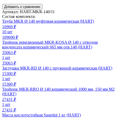
Добавить к сравнению
Артикул:
HART-MKR-140/11
Состав комплекта:
Труба MKR Ø 140 муфтовая керамическая (HART)
10969
₽
10 шт
109690 ₽
Тройник ревизионный MKR-KOSA Ø 140 с отводом
конденсата керамический 665 мм отв.140 (HART)
35063
₽
1 шт
35063 ₽
Заглушка MKR-RD Ø 140 с пружиной керамическая (HART)
15300
₽
1 шт
15300 ₽
Тройник MKR-RRO Ø 140 керамический 1000 мм, 150 мм М2
(HART)
27431
₽
1 шт
27431 ₽
Масса кислотостойкая Saurekit 1 кг (HART)