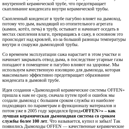
внутренней керамической трубе, что предотвращает
скапливание конденсата внутри керамической трубы.
Скопленный конденсат в трубе пагубно влияет на дымоход,
потому что дым, выходящий из отопительного агрегата
(камин, котёл, печь) в трубу, остывает и начинает оседать в
местах скопления влаги, превращаясь в сажу, в основном это
происходит над кровлей, из-за большой разницы температуры
внутри и снаружи дымоходной трубы.
Со временем эксплуатации сажа нарастает в этом участке и
начинает закрывать отвод дыма, в последствие угарные газы
попадают в помещение и пагубно влияют на здоровье. Мы
используем качественную изоляцию для дымохода, которая
максимально эффективно предотвращает образование
конденсата в дымовой трубе.
Идея создания «Дымоходной керамические системы OFFEN»
пришла к нам не сразу, сначала путем проб и ошибок мы
создали дымоход с большим сроком службы из наиболее
подходящих по параметрам и функционалу материалов и
потом уже в 2005 году зародился брэнд
«OFFEN>» – как
лучшая керамическая дымоходная система со сроком
службы более 100 лет
. Что называется, купил и забыл! Так
появились Дымоходы OFFEN — качественные керамические