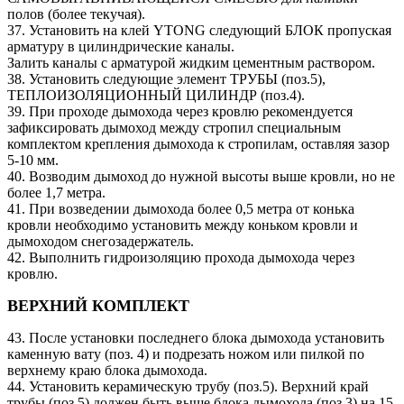
полов (более текучая).
37. Установить на клей YTONG следующий БЛОК пропуская
арматуру в цилиндрические каналы.
Залить каналы с арматурой жидким цементным раствором.
38. Установить следующие элемент ТРУБЫ (поз.5),
ТЕПЛОИЗОЛЯЦИОННЫЙ ЦИЛИНДР (поз.4).
39. При проходе дымохода через кровлю рекомендуется
зафиксировать дымоход между стропил специальным
комплектом крепления дымохода к стропилам, оставляя зазор
5-10 мм.
40. Возводим дымоход до нужной высоты выше кровли, но не
более 1,7 метра.
41. При возведении дымохода более 0,5 метра от конька
кровли необходимо установить между коньком кровли и
дымоходом снегозадержатель.
42. Выполнить гидроизоляцию прохода дымохода через
кровлю.
ВЕРХНИЙ КОМПЛЕКТ
43. После установки последнего блока дымохода установить
каменную вату (поз. 4) и подрезать ножом или пилкой по
верхнему краю блока дымохода.
44. Установить керамическую трубу (поз.5). Верхний край
трубы (поз.5) должен быть выше блока дымохода (поз.3) на 15