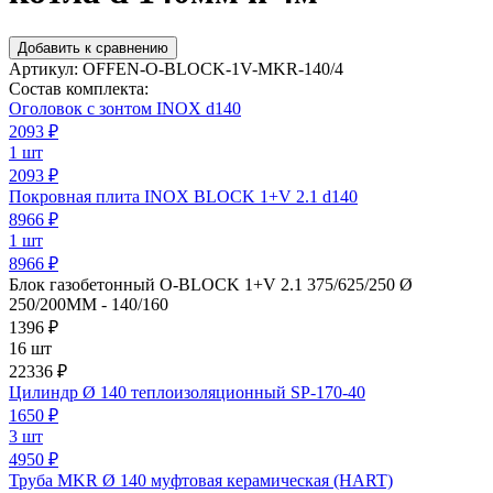
Добавить к сравнению
Артикул:
OFFEN-O-BLOCK-1V-MKR-140/4
Состав комплекта:
Оголовок с зонтом INOX d140
2093
₽
1 шт
2093 ₽
Покровная плита INOX BLOCK 1+V 2.1 d140
8966
₽
1 шт
8966 ₽
Блок газобетонный O-BLOCK 1+V 2.1 375/625/250 Ø
250/200ММ - 140/160
1396
₽
16 шт
22336 ₽
Цилиндр Ø 140 теплоизоляционный SP-170-40
1650
₽
3 шт
4950 ₽
Труба MKR Ø 140 муфтовая керамическая (HART)