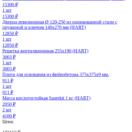
15300
₽
1 шт
15300 ₽
Дверца ревизионная Ø 120-250 из оцинкованной стали с
пружиной и ключом 140х270 мм (HART)
12850
₽
1 шт
12850 ₽
Решетка вентиляционная 255х190 (HART)
3003
₽
1 шт
3003 ₽
Плита для основания из фибробетона 375х375х9 мм.
911
₽
1 шт
911 ₽
Масса кислотостойкая Saurekit 1 кг (HART)
2050
₽
2 шт
4100 ₽
Цена: