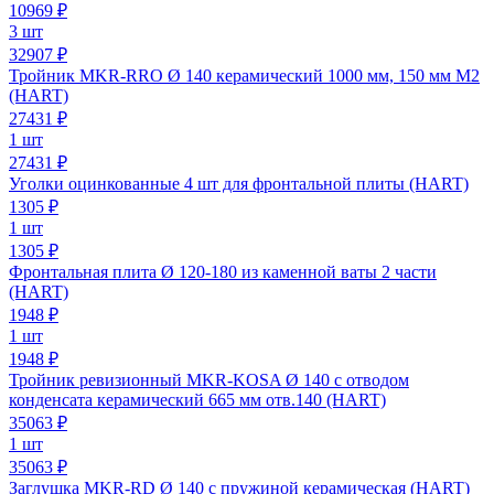
10969
₽
3 шт
32907 ₽
Тройник MKR-RRO Ø 140 керамический 1000 мм, 150 мм М2
(HART)
27431
₽
1 шт
27431 ₽
Уголки оцинкованные 4 шт для фронтальной плиты (HART)
1305
₽
1 шт
1305 ₽
Фронтальная плита Ø 120-180 из каменной ваты 2 части
(HART)
1948
₽
1 шт
1948 ₽
Тройник ревизионный MKR-KOSA Ø 140 с отводом
конденсата керамический 665 мм отв.140 (HART)
35063
₽
1 шт
35063 ₽
Заглушка MKR-RD Ø 140 с пружиной керамическая (HART)