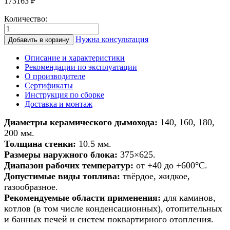
173163
₽
Количество:
Количество
товара
Нужна консультация
Добавить в корзину
Дымоход
из
Описание и характеристики
керамики
Рекомендации по эксплуатации
для
О производителе
банной
Сертификаты
печи/
Инструкция по сборке
печи/
Доставка и монтаж
камина/
котла
Диаметры керамического дымохода:
140, 160, 180,
d
200 мм.
140мм
Толщина стенки:
10.5 мм.
h
Размеры наружного блока:
375×625.
4м
Диапазон рабочих температур:
от +40 до +600°С.
Допустимые виды топлива:
твёрдое, жидкое,
газообразное.
Рекомендуемые области применения:
для каминов,
котлов (в том числе конденсационных), отопительных
и банных печей и систем поквартирного отопления.