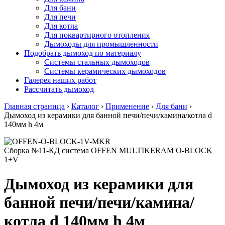
Для бани
Для печи
Для котла
Для поквартирного отопления
Дымоходы для промышленности
Подобрать дымоход по материалу
Системы стальных дымоходов
Системы керамических дымоходов
Галерея наших работ
Рассчитать дымоход
Главная страница
›
Каталог
›
Применение
›
Для бани
›
Дымоход из керамики для банной печи/печи/камина/котла d
140мм h 4м
Сборка №11-КД система OFFEN MULTIKERAM O-BLOCK
1+V
Дымоход из керамики для
банной печи/печи/камина/
котла d 140мм h 4м