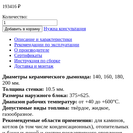
193416
₽
Количество:
Количество
товара
Нужна консультация
Добавить в корзину
Дымоход
из
Описание и характеристики
керамики
Рекомендации по эксплуатации
для
О производителе
банной
Сертификаты
печи/
Инструкция по сборке
печи/
Доставка и монтаж
камина/
котла
Диаметры керамического дымохода:
140, 160, 180,
d
200 мм.
140мм
Толщина стенки:
10.5 мм.
h
Размеры наружного блока:
375×625.
5м
Диапазон рабочих температур:
от +40 до +600°С.
Допустимые виды топлива:
твёрдое, жидкое,
газообразное.
Рекомендуемые области применения:
для каминов,
котлов (в том числе конденсационных), отопительных
и банных печей и систем поквартирного отопления.