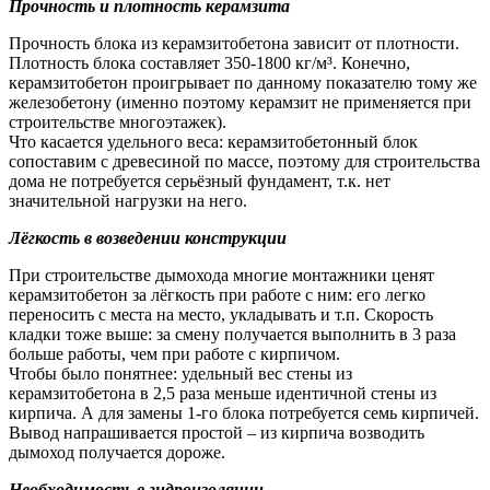
Прочность и плотность керамзита
Прочность блока из керамзитобетона зависит от плотности.
Плотность блока составляет 350-1800 кг/м³. Конечно,
керамзитобетон проигрывает по данному показателю тому же
железобетону (именно поэтому керамзит не применяется при
строительстве многоэтажек).
Что касается удельного веса: керамзитобетонный блок
сопоставим с древесиной по массе, поэтому для строительства
дома не потребуется серьёзный фундамент, т.к. нет
значительной нагрузки на него.
Лёгкость в возведении конструкции
При строительстве дымохода многие монтажники ценят
керамзитобетон за лёгкость при работе с ним: его легко
переносить с места на место, укладывать и т.п. Скорость
кладки тоже выше: за смену получается выполнить в 3 раза
больше работы, чем при работе с кирпичом.
Чтобы было понятнее: удельный вес стены из
керамзитобетона в 2,5 раза меньше идентичной стены из
кирпича. А для замены 1-го блока потребуется семь кирпичей.
Вывод напрашивается простой – из кирпича возводить
дымоход получается дороже.
Необходимость в гидроизоляции