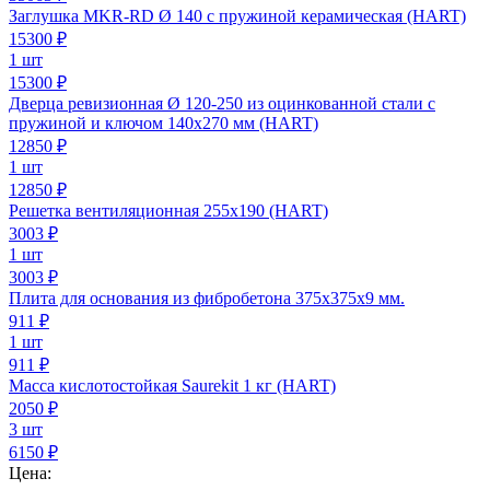
Заглушка MKR-RD Ø 140 с пружиной керамическая (HART)
15300
₽
1 шт
15300 ₽
Дверца ревизионная Ø 120-250 из оцинкованной стали с
пружиной и ключом 140х270 мм (HART)
12850
₽
1 шт
12850 ₽
Решетка вентиляционная 255х190 (HART)
3003
₽
1 шт
3003 ₽
Плита для основания из фибробетона 375х375х9 мм.
911
₽
1 шт
911 ₽
Масса кислотостойкая Saurekit 1 кг (HART)
2050
₽
3 шт
6150 ₽
Цена: