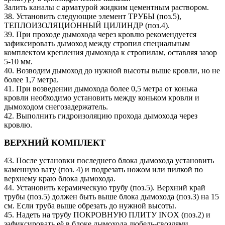
Залить каналы с арматурой жидким цементным раствором.
38. Установить следующие элемент ТРУБЫ (поз.5),
ТЕПЛОИЗОЛЯЦИОННЫЙ ЦИЛИНДР (поз.4).
39. При проходе дымохода через кровлю рекомендуется
зафиксировать дымоход между стропил специальным
комплектом крепления дымохода к стропилам, оставляя зазор
5-10 мм.
40. Возводим дымоход до нужной высоты выше кровли, но не
более 1,7 метра.
41. При возведении дымохода более 0,5 метра от конька
кровли необходимо установить между коньком кровли и
дымоходом снегозадержатель.
42. Выполнить гидроизоляцию прохода дымохода через
кровлю.
ВЕРХНИЙ КОМПЛЕКТ
43. После установки последнего блока дымохода установить
каменную вату (поз. 4) и подрезать ножом или пилкой по
верхнему краю блока дымохода.
44. Установить керамическую трубу (поз.5). Верхний край
трубы (поз.5) должен быть выше блока дымохода (поз.3) на 15
см. Если труба выше обрезать до нужной высоты.
45. Надеть на трубу ПОКРОВНУЮ ПЛИТУ INOX (поз.2) и
зафиксировать её в блоке дымохода дюбель-гвоздями.