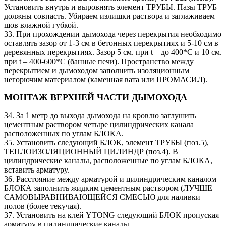
Установить внутрь и выровнять элемент ТРУБЫ. Пазы ТРУБ
должны совпасть. Убираем излишки раствора и заглаживаем
шов влажной губкой.
33. При прохождении дымохода через перекрытия необходимо
оставлять зазор от 1-3 см в бетонных перекрытиях и 5-10 см в
деревянных перекрытиях. Зазор 5 см. при t – до 400*C и 10 см.
при t – 400-600*C (банные печи). Пространство между
перекрытием и дымоходом заполнить изоляционным
негорючим материалом (каменная вата или ПРОМАСИЛ).
МОНТАЖ ВЕРХНЕЙ ЧАСТИ ДЫМОХОДА
34. За 1 метр до выхода дымохода на кровлю заглушить
цементным раствором четыре цилиндрических канала
расположенных по углам БЛОКА.
35. Установить следующий БЛОК, элемент ТРУБЫ (поз.5),
ТЕПЛОИЗОЛЯЦИОННЫЙ ЦИЛИНДР (поз.4). В
цилиндрические каналы, расположенные по углам БЛОКА,
вставить арматуру.
36. Расстояние между арматурой и цилиндрическим каналом
БЛОКА заполнить жидким цементным раствором (ЛУЧШЕ
САМОВЫРАВНИВАЮЩЕЙСЯ СМЕСЬЮ для наливки
полов (более текучая).
37. Установить на клей YTONG следующий БЛОК пропуская
арматуру в цилиндрические каналы.