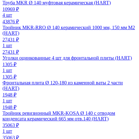
Труба MKR Ø 140 муфтовая керамическая (HART)
10969
₽
4 шт
43876 ₽
Тройник MKR-RRO Ø 140 керамический 1000 мм, 150 мм М2
(HART)
27431
₽
1 шт
27431 ₽
Уголки оцинкованные 4 шт для фронтальной плиты (HART)
1305
₽
1 шт
1305 ₽
Фронтальная плита Ø 120-180 из каменной ваты 2 части
(HART)
1948
₽
1 шт
1948 ₽
Тройник ревизионный MKR-KOSA Ø 140 с отводом
конденсата керамический 665 мм отв.140 (HART)
35063
₽
1 шт
35063 ₽