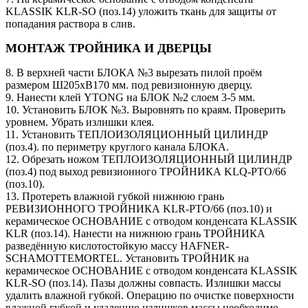
KLASSIK KLR-SO (поз.14) уложить ткань для защиты от
попадания раствора в слив.
МОНТАЖ ТРОЙНИКА И ДВЕРЦЫ
8. В верхней части БЛОКА №3 вырезать пилой проём
размером Ш205хВ170 мм. под ревизионную дверцу.
9. Нанести клей YTONG на БЛОК №2 слоем 3-5 мм.
10. Установить БЛОК №3. Выровнять по краям. Проверить
уровнем. Убрать излишки клея.
11. Установить ТЕПЛОИЗОЛЯЦИОННЫЙ ЦИЛИНДР
(поз.4). по периметру круглого канала БЛОКА.
12. Обрезать ножом ТЕПЛОИЗОЛЯЦИОННЫЙ ЦИЛИНДР
(поз.4) под выход ревизионного ТРОЙНИКА KLQ-PTO/66
(поз.10).
13. Протереть влажной губкой нижнюю грань
РЕВИЗИОННОГО ТРОЙНИКА KLR-PTO/66 (поз.10) и
керамическое ОСНОВАНИЕ с отводом конденсата KLASSIK
KLR (поз.14). Нанести на нижнюю грань ТРОЙНИКА
разведённую кислотостойкую массу HAFNER-
SCHAMOTTEMORTEL. Установить ТРОЙНИК на
керамическое ОСНОВАНИЕ с отводом конденсата KLASSIK
KLR-SO (поз.14). Пазы должны совпасть. Излишки массы
удалить влажной губкой. Операцию по очистке поверхности
влажной губкой и удалению излишков массы необходимо