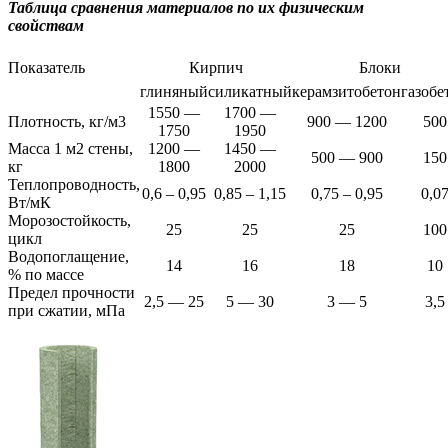
Таблица сравнения материалов по их физическим
свойствам
Показатель
Кирпич
Блоки
глиняный
силикатный
керамзитобетон
газобе
1550 —
1700 —
Плотность, кг/м3
900 — 1200
500
1750
1950
Масса 1 м2 стены,
1200 —
1450 —
500 — 900
150
кг
1800
2000
Теплопроводность,
0,6 – 0,95
0,85 – 1,15
0,75 – 0,95
0,0
Вт/мК
Морозостойкость,
25
25
25
100
цикл
Водопоглащение,
14
16
18
10
% по массе
Предел прочности
2,5 — 25
5 — 30
3 — 5
3,5
при сжатии, мПа