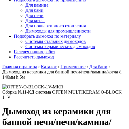
Для камина
Для бани
Для печи
Для котла
Для поквартирного отопления
Дымоходы для промышленности
Подобрать дымоход по материалу
Системы стальных дымоходов
Системы керамических дымоходов
Галерея наших работ
Рассчитать дымоход
Главная страница
›
Каталог
›
Применение
›
Для бани
›
Дымоход из керамики для банной печи/печи/камина/котла d
140мм h 5м
Сборка №11-КД система OFFEN MULTIKERAM O-BLOCK
1+V
Дымоход из керамики для
банной печи/печи/камина/