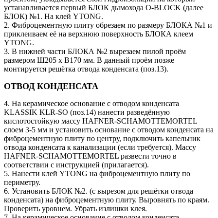
устанавливается первый БЛОК дымохода O-BLOCK (далее
БЛОК) №1. На клей YTONG.
2. Фиброцементную плиту обрезаем по размеру БЛОКА №1 и
приклеиваем её на верхнюю поверхность БЛОКА клеем
YTONG.
3. В нижней части БЛОКА №2 вырезаем пилой проём
размером Ш205 х В170 мм. В данный проём позже
монтируется решётка отвода конденсата (поз.13).
ОТВОД КОНДЕНСАТА
4. На керамическое основание с отводом конденсата
KLASSIK KLR-SO (поз.14) нанести разведённую
кислотостойкую массу HAFNER-SCHAMOTTEMORTEL
слоем 3-5 мм и установить основание с отводом конденсата на
фиброцементную плиту по центру, подключить капельник
отвода конденсата к канализации (если требуется). Массу
HAFNER-SCHAMOTTEMORTEL развести точно в
соответствии с инструкцией (прилагается).
5. Нанести клей YTONG на фиброцементную плиту по
периметру.
6. Установить БЛОК №2. (с вырезом для решётки отвода
конденсата) на фиброцементную плиту. Выровнять по краям.
Проверить уровнем. Убрать излишки клея.
7. На керамическое основание с отводом конденсата