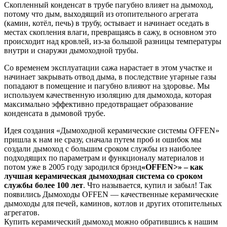
Скопленный конденсат в трубе пагубно влияет на дымоход,
потому что дым, выходящий из отопительного агрегата
(камин, котёл, печь) в трубу, остывает и начинает оседать в
местах скопления влаги, превращаясь в сажу, в основном это
происходит над кровлей, из-за большой разницы температуры
внутри и снаружи дымоходной трубы.
Со временем эксплуатации сажа нарастает в этом участке и
начинает закрывать отвод дыма, в последствие угарные газы
попадают в помещение и пагубно влияют на здоровье. Мы
используем качественную изоляцию для дымохода, которая
максимально эффективно предотвращает образование
конденсата в дымовой трубе.
Идея создания «Дымоходной керамические системы OFFEN»
пришла к нам не сразу, сначала путем проб и ошибок мы
создали дымоход с большим сроком службы из наиболее
подходящих по параметрам и функционалу материалов и
потом уже в 2005 году зародился брэнд
«OFFEN>» – как
лучшая керамическая дымоходная система со сроком
службы более 100 лет
. Что называется, купил и забыл! Так
появились Дымоходы OFFEN — качественные керамические
дымоходы для печей, каминов, котлов и других отопительных
агрегатов.
Купить керамический дымоход можно обратившись к нашим