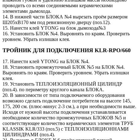
проводить со всеми соединяемыми керамическими
элементами дымохода.
14. В нижней части БЛОКА №4 вырезать проём размером
Ш205хВ170 мм под ревизионную дверцу (поз.12).
15. Нанести клей YTONG на блок дымохода№3
16. Установить БЛОК №4. Выровнять по краям. Проверить
уровнем. Убрать излишки клея.
ТРОЙНИК ДЛЯ ПОДКЛЮЧЕНИЯ KLR-RPO/660
17. Нанести клей YTONG на БЛОК №4.
18. Установить промежуточный БЛОК №5 на БЛОК №4.
Выровнять по краям. Проверить уровнем. Убрать излишки
клея.
19. Установить ТЕПЛОИЗОЛЯЦИОННЫЙ ЦИЛИНДР
(поз.4). по периметру круглого канала БЛОКА.
20. В зависимости от типа подключаемого оборудования
возможно сделать подключение потребителя на высоте 145,
175, 200 см. (плюс-минус 2-3 см.), а при необходимости выше.
Исходя от нужной высоты подключения устанавливается
необходимое количество промежуточных БЛОКОВ №5 и
соответствующее количество керамических элементов ТРУБ
KLASSIK KLR/333 (поз.5) c ТЕПЛОИЗОЛЯЦИОННАМИ
ЦИЛИНДРАМИ (поз.4).