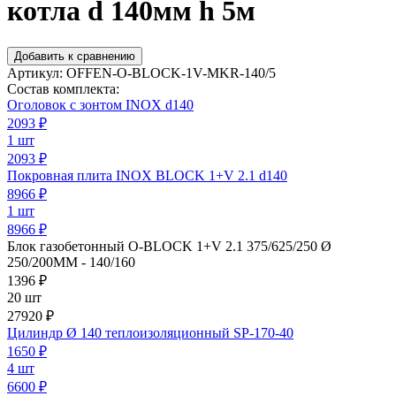
котла d 140мм h 5м
Добавить к сравнению
Артикул:
OFFEN-O-BLOCK-1V-MKR-140/5
Состав комплекта:
Оголовок с зонтом INOX d140
2093
₽
1 шт
2093 ₽
Покровная плита INOX BLOCK 1+V 2.1 d140
8966
₽
1 шт
8966 ₽
Блок газобетонный O-BLOCK 1+V 2.1 375/625/250 Ø
250/200ММ - 140/160
1396
₽
20 шт
27920 ₽
Цилиндр Ø 140 теплоизоляционный SP-170-40
1650
₽
4 шт
6600 ₽