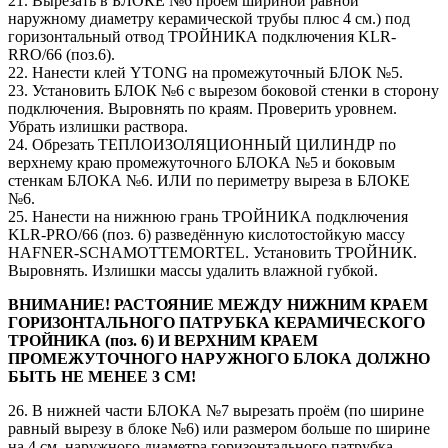
21. Вырезать в БЛОКЕ №6 проём шириной равной
наружному диаметру керамической трубы плюс 4 см.) под
горизонтальный отвод ТРОЙНИКА подключения KLR-
RRO/66 (поз.6).
22. Нанести клей YTONG на промежуточный БЛОК №5.
23. Установить БЛОК №6 с вырезом боковой стенки в сторону
подключения. Выровнять по краям. Проверить уровнем.
Убрать излишки раствора.
24. Обрезать ТЕПЛОИЗОЛЯЦИОННЫЙ ЦИЛИНДР по
верхнему краю промежуточного БЛОКА №5 и боковым
стенкам БЛОКА №6. ИЛИ по периметру выреза в БЛОКЕ
№6.
25. Нанести на нижнюю грань ТРОЙНИКА подключения
KLR-PRO/66 (поз. 6) разведённую кислотостойкую массу
HAFNER-SCHAMOTTEMORTEL. Установить ТРОЙНИК.
Выровнять. Излишки массы удалить влажной губкой.
ВНИМАНИЕ! РАСТОЯНИЕ МЕЖДУ НИЖНИМ КРАЕМ
ГОРИЗОНТАЛЬНОГО ПАТРУБКА КЕРАМИЧЕСКОГО
ТРОЙНИКА (поз. 6) И ВЕРХНИМ КРАЕМ
ПРОМЕЖУТОЧНОГО НАРУЖНОГО БЛОКА ДОЛЖНО
БЫТЬ НЕ МЕНЕЕ 3 СМ!
26. В нижней части БЛОКА №7 вырезать проём (по ширине
равный вырезу в блоке №6) или размером больше по ширине
на 4 см. наружного диаметра горизонтального патрубка