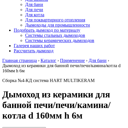
Для бани
Для печи
Для котла
Для поквартирного отопления
Дымоходы для промышленности
Подобрать дымоход по материалу
Системы стальных дымоходов
Системы керамических дымоходов
Галерея наших работ
Рассчитать дымоход
Главная страница
›
Каталог
›
Применение
›
Для бани
›
Дымоход из керамики для банной печи/печи/камина/котла d
160мм h 6м
Сборка №4-КД система HART MULTIKERAM
Дымоход из керамики для
банной печи/печи/камина/
котла d 160мм h 6м