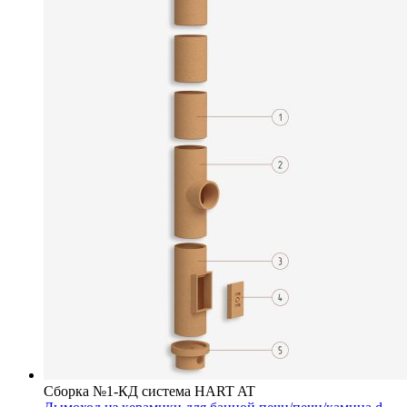
Сборка №1-КД система HART AT