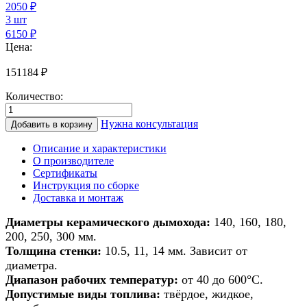
2050
₽
3 шт
6150 ₽
Цена:
151184
₽
Количество:
Количество
товара
Нужна консультация
Добавить в корзину
Дымоход
из
Описание и характеристики
керамики
О производителе
для
Сертификаты
банной
Инструкция по сборке
печи/
Доставка и монтаж
печи/
камина/
Диаметры керамического дымохода:
140, 160, 180,
котла
200, 250, 300 мм.
d
Толщина стенки:
10.5, 11, 14 мм. Зависит от
160мм
диаметра.
h
Диапазон рабочих температур:
от 40 до 600°С.
6м
Допустимые виды топлива:
твёрдое, жидкое,