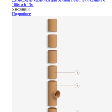
Дымоход из керамики для банной печи/печи/камина d
180мм h 13м
5 позиций
Подробнее