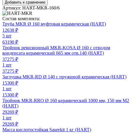
Добавить к сравнению
Артикул:
HART-MKR-160/6
Состав комплекта:
Труба MKR Ø 160 муфтовая керамическая (HART)
12638
₽
5 шт
63190 ₽
Тройник ревизионный MKR-KOSA Ø 160 с отводом
конденсата керамический 665 мм отв.140 (HART)
37275
₽
1 шт
37275 ₽
Заглушка MKR-RD Ø 140 с пружиной керамическая (HART)
15300
₽
1 шт
15300 ₽
Тройник MKR-RRO Ø 160 керамический 1000 мм, 150 мм M2
(HART)
29269
₽
1 шт
29269 ₽
Масса кислотостойкая Saurekit 1 кг (HART)