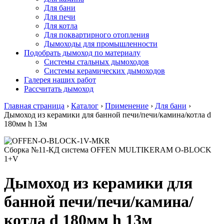
Для бани
Для печи
Для котла
Для поквартирного отопления
Дымоходы для промышленности
Подобрать дымоход по материалу
Системы стальных дымоходов
Системы керамических дымоходов
Галерея наших работ
Рассчитать дымоход
Главная страница
›
Каталог
›
Применение
›
Для бани
›
Дымоход из керамики для банной печи/печи/камина/котла d
180мм h 13м
Сборка №11-КД система OFFEN MULTIKERAM O-BLOCK
1+V
Дымоход из керамики для
банной печи/печи/камина/
котла d 180мм h 13м