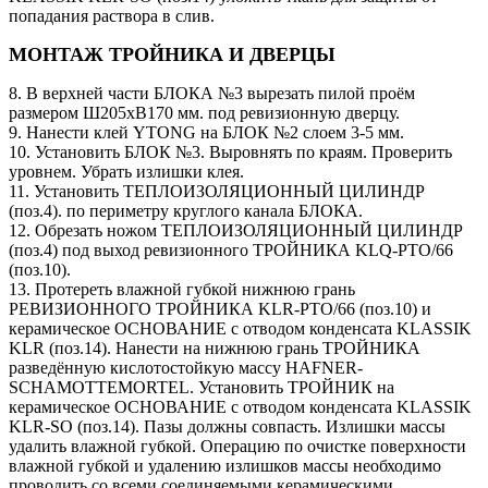
попадания раствора в слив.
МОНТАЖ ТРОЙНИКА И ДВЕРЦЫ
8. В верхней части БЛОКА №3 вырезать пилой проём
размером Ш205хВ170 мм. под ревизионную дверцу.
9. Нанести клей YTONG на БЛОК №2 слоем 3-5 мм.
10. Установить БЛОК №3. Выровнять по краям. Проверить
уровнем. Убрать излишки клея.
11. Установить ТЕПЛОИЗОЛЯЦИОННЫЙ ЦИЛИНДР
(поз.4). по периметру круглого канала БЛОКА.
12. Обрезать ножом ТЕПЛОИЗОЛЯЦИОННЫЙ ЦИЛИНДР
(поз.4) под выход ревизионного ТРОЙНИКА KLQ-PTO/66
(поз.10).
13. Протереть влажной губкой нижнюю грань
РЕВИЗИОННОГО ТРОЙНИКА KLR-PTO/66 (поз.10) и
керамическое ОСНОВАНИЕ с отводом конденсата KLASSIK
KLR (поз.14). Нанести на нижнюю грань ТРОЙНИКА
разведённую кислотостойкую массу HAFNER-
SCHAMOTTEMORTEL. Установить ТРОЙНИК на
керамическое ОСНОВАНИЕ с отводом конденсата KLASSIK
KLR-SO (поз.14). Пазы должны совпасть. Излишки массы
удалить влажной губкой. Операцию по очистке поверхности
влажной губкой и удалению излишков массы необходимо
проводить со всеми соединяемыми керамическими