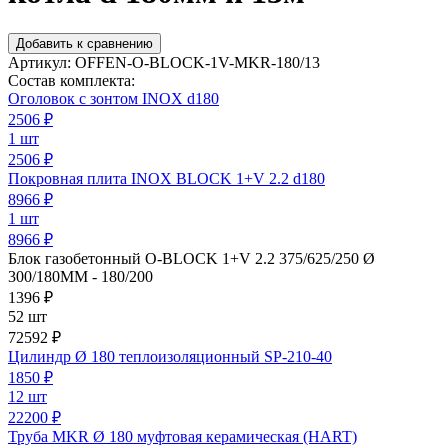
Добавить к сравнению
Артикул:
OFFEN-O-BLOCK-1V-MKR-180/13
Состав комплекта:
Оголовок с зонтом INOX d180
2506
₽
1 шт
2506 ₽
Покровная плита INOX BLOCK 1+V 2.2 d180
8966
₽
1 шт
8966 ₽
Блок газобетонный O-BLOCK 1+V 2.2 375/625/250 Ø
300/180MM - 180/200
1396
₽
52 шт
72592 ₽
Цилиндр Ø 180 теплоизоляционный SP-210-40
1850
₽
12 шт
22200 ₽
Труба MKR Ø 180 муфтовая керамическая (HART)