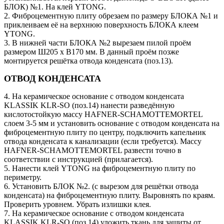
БЛОК) №1. На клей YTONG.
2. Фиброцементную плиту обрезаем по размеру БЛОКА №1 и
приклеиваем её на верхнюю поверхность БЛОКА клеем
YTONG.
3. В нижней части БЛОКА №2 вырезаем пилой проём
размером Ш205 х В170 мм. В данный проём позже
монтируется решётка отвода конденсата (поз.13).
ОТВОД КОНДЕНСАТА
4. На керамическое основание с отводом конденсата
KLASSIK KLR-SO (поз.14) нанести разведённую
кислотостойкую массу HAFNER-SCHAMOTTEMORTEL
слоем 3-5 мм и установить основание с отводом конденсата на
фиброцементную плиту по центру, подключить капельник
отвода конденсата к канализации (если требуется). Массу
HAFNER-SCHAMOTTEMORTEL развести точно в
соответствии с инструкцией (прилагается).
5. Нанести клей YTONG на фиброцементную плиту по
периметру.
6. Установить БЛОК №2. (с вырезом для решётки отвода
конденсата) на фиброцементную плиту. Выровнять по краям.
Проверить уровнем. Убрать излишки клея.
7. На керамическое основание с отводом конденсата
KLASSIK KLR-SO (поз.14) уложить ткань для защиты от