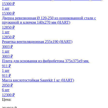
15300
₽
1 шт
15300 ₽
Дверца ревизионная Ø 120-250 из оцинкованной стали с
пружиной и ключом 140х270 мм (HART)
12850
₽
1 шт
12850 ₽
Решетка вентиляционная 255х190 (HART)
3003
₽
1 шт
3003 ₽
Плита для основания из фибробетона 375х375х9 мм.
911
₽
1 шт
911 ₽
Масса кислотостойкая Saurekit 1 кг (HART)
2050
₽
6 шт
12300 ₽
Цена: