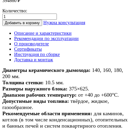
394860
₽
Количество:
Количество
товара
Нужна консультация
Добавить в корзину
Дымоход
из
Описание и характеристики
керамики
Рекомендации по эксплуатации
для
О производителе
банной
Сертификаты
печи/
Инструкция по сборке
печи/
Доставка и монтаж
камина/
котла
Диаметры керамического дымохода:
140, 160, 180,
d
200 мм.
180мм
Толщина стенки:
10.5 мм.
h
Размеры наружного блока:
375×625.
13м
Диапазон рабочих температур:
от +40 до +600°С.
Допустимые виды топлива:
твёрдое, жидкое,
газообразное.
Рекомендуемые области применения:
для каминов,
котлов (в том числе конденсационных), отопительных
и банных печей и систем поквартирного отопления.