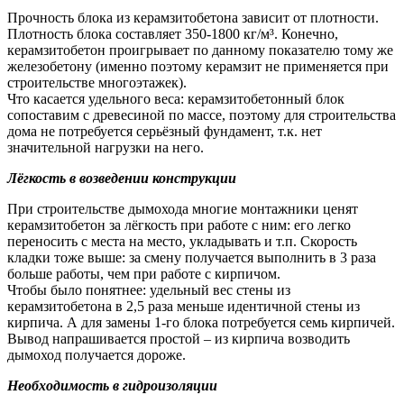
Прочность блока из керамзитобетона зависит от плотности.
Плотность блока составляет 350-1800 кг/м³. Конечно,
керамзитобетон проигрывает по данному показателю тому же
железобетону (именно поэтому керамзит не применяется при
строительстве многоэтажек).
Что касается удельного веса: керамзитобетонный блок
сопоставим с древесиной по массе, поэтому для строительства
дома не потребуется серьёзный фундамент, т.к. нет
значительной нагрузки на него.
Лёгкость в возведении конструкции
При строительстве дымохода многие монтажники ценят
керамзитобетон за лёгкость при работе с ним: его легко
переносить с места на место, укладывать и т.п. Скорость
кладки тоже выше: за смену получается выполнить в 3 раза
больше работы, чем при работе с кирпичом.
Чтобы было понятнее: удельный вес стены из
керамзитобетона в 2,5 раза меньше идентичной стены из
кирпича. А для замены 1-го блока потребуется семь кирпичей.
Вывод напрашивается простой – из кирпича возводить
дымоход получается дороже.
Необходимость в гидроизоляции