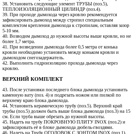
38. Установить следующие элемент ТРУБЫ (поз.5),
ТЕПЛОИЗОЛЯЦИОННЫЙ ЦИЛИНДР (поз.4).
39. При проходе дымохода через кровлю рекомендуется
зафиксировать дымоход между стропил специальным
комплектом крепления дымохода к стропилам, оставляя зазор
5-10 мм.
40. Возводим дымоход до нужной высоты выше кровли, но не
более 1,7 метра.
41. При возведении дымохода более 0,5 метра от конька
кровли необходимо установить между коньком кровли и
дымоходом снегозадержатель.
42. Выполнить гидроизоляцию прохода дымохода через
кровлю.
ВЕРХНИЙ КОМПЛЕКТ
43. После установки последнего блока дымохода установить
каменную вату (поз. 4) и подрезать ножом или пилкой по
верхнему краю блока дымохода.
44. Установить керамическую трубу (поз.5). Верхний край
трубы (поз.5) должен быть выше блока дымохода (поз.3) на 15
см. Если труба выше обрезать до нужной высоты.
45. Надеть на трубу ПОКРОВНУЮ ПЛИТУ INOX (поз.2) и
зафиксировать её в блоке дымохода дюбель-гвоздями.
46. Надеть на Трубу ОГОЛОВОК С ЗОНТОМ INOX (поз 1).