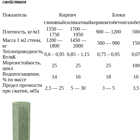
свойствам
Показатель
Кирпич
Блоки
глиняный
силикатный
керамзитобетон
газобе
1550 —
1700 —
Плотность, кг/м3
900 — 1200
500
1750
1950
Масса 1 м2 стены,
1200 —
1450 —
500 — 900
150
кг
1800
2000
Теплопроводность,
0,6 – 0,95
0,85 – 1,15
0,75 – 0,95
0,0
Вт/мК
Морозостойкость,
25
25
25
100
цикл
Водопоглащение,
14
16
18
10
% по массе
Предел прочности
2,5 — 25
5 — 30
3 — 5
3,5
при сжатии, мПа