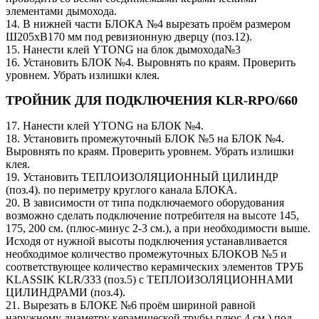
элементами дымохода.
14. В нижней части БЛОКА №4 вырезать проём размером
Ш205хВ170 мм под ревизионную дверцу (поз.12).
15. Нанести клей YTONG на блок дымохода№3
16. Установить БЛОК №4. Выровнять по краям. Проверить
уровнем. Убрать излишки клея.
ТРОЙНИК ДЛЯ ПОДКЛЮЧЕНИЯ KLR-RPO/660
17. Нанести клей YTONG на БЛОК №4.
18. Установить промежуточный БЛОК №5 на БЛОК №4.
Выровнять по краям. Проверить уровнем. Убрать излишки
клея.
19. Установить ТЕПЛОИЗОЛЯЦИОННЫЙ ЦИЛИНДР
(поз.4). по периметру круглого канала БЛОКА.
20. В зависимости от типа подключаемого оборудования
возможно сделать подключение потребителя на высоте 145,
175, 200 см. (плюс-минус 2-3 см.), а при необходимости выше.
Исходя от нужной высоты подключения устанавливается
необходимое количество промежуточных БЛОКОВ №5 и
соответствующее количество керамических элементов ТРУБ
KLASSIK KLR/333 (поз.5) c ТЕПЛОИЗОЛЯЦИОННАМИ
ЦИЛИНДРАМИ (поз.4).
21. Вырезать в БЛОКЕ №6 проём шириной равной
наружному диаметру керамической трубы плюс 4 см.) под