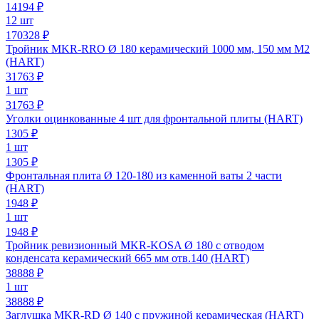
14194
₽
12 шт
170328 ₽
Тройник MKR-RRO Ø 180 керамический 1000 мм, 150 мм М2
(HART)
31763
₽
1 шт
31763 ₽
Уголки оцинкованные 4 шт для фронтальной плиты (HART)
1305
₽
1 шт
1305 ₽
Фронтальная плита Ø 120-180 из каменной ваты 2 части
(HART)
1948
₽
1 шт
1948 ₽
Тройник ревизионный MKR-KOSA Ø 180 с отводом
конденсата керамический 665 мм отв.140 (HART)
38888
₽
1 шт
38888 ₽
Заглушка MKR-RD Ø 140 с пружиной керамическая (HART)