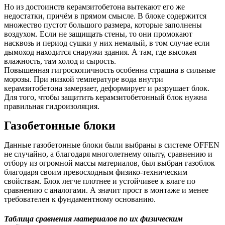
Но из достоинств керамзитобетона вытекают его же
недостатки, причём в прямом смысле. В блоке содержится
множество пустот большого размера, которые заполнены
воздухом. Если не защищать стены, то они промокают
насквозь и период сушки у них немалый, в том случае если
дымоход находится снаружи здания. А там, где высокая
влажность, там холод и сырость.
Повышенная гигроскопичность особенна страшна в сильные
морозы. При низкой температуре вода внутри
керамзитобетона замерзает, деформирует и разрушает блок.
Для того, чтобы защитить керамзитобетонный блок нужна
правильная гидроизоляция.
Газобетонные блоки
Данные газобетонные блоки были выбраны в системе OFFEN
не случайно, а благодаря многолетнему опыту, сравнению и
отбору из огромной массы материалов, был выбран газоблок
благодаря своим превосходным физико-техническим
свойствам. Блок легче плотнее и устойчивее к влаге по
сравнению с аналогами. А значит прост в монтаже и менее
требователен к фундаментному основанию.
Таблица сравнения материалов по их физическим