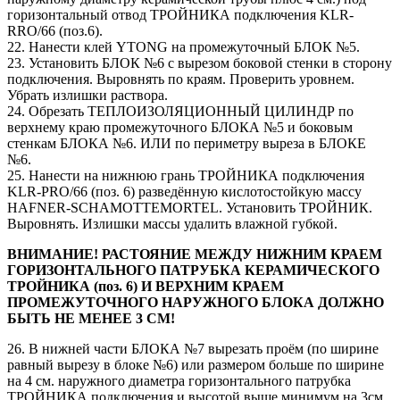
горизонтальный отвод ТРОЙНИКА подключения KLR-
RRO/66 (поз.6).
22. Нанести клей YTONG на промежуточный БЛОК №5.
23. Установить БЛОК №6 с вырезом боковой стенки в сторону
подключения. Выровнять по краям. Проверить уровнем.
Убрать излишки раствора.
24. Обрезать ТЕПЛОИЗОЛЯЦИОННЫЙ ЦИЛИНДР по
верхнему краю промежуточного БЛОКА №5 и боковым
стенкам БЛОКА №6. ИЛИ по периметру выреза в БЛОКЕ
№6.
25. Нанести на нижнюю грань ТРОЙНИКА подключения
KLR-PRO/66 (поз. 6) разведённую кислотостойкую массу
HAFNER-SCHAMOTTEMORTEL. Установить ТРОЙНИК.
Выровнять. Излишки массы удалить влажной губкой.
ВНИМАНИЕ! РАСТОЯНИЕ МЕЖДУ НИЖНИМ КРАЕМ
ГОРИЗОНТАЛЬНОГО ПАТРУБКА КЕРАМИЧЕСКОГО
ТРОЙНИКА (поз. 6) И ВЕРХНИМ КРАЕМ
ПРОМЕЖУТОЧНОГО НАРУЖНОГО БЛОКА ДОЛЖНО
БЫТЬ НЕ МЕНЕЕ 3 СМ!
26. В нижней части БЛОКА №7 вырезать проём (по ширине
равный вырезу в блоке №6) или размером больше по ширине
на 4 см. наружного диаметра горизонтального патрубка
ТРОЙНИКА подключения и высотой выше минимум на 3см