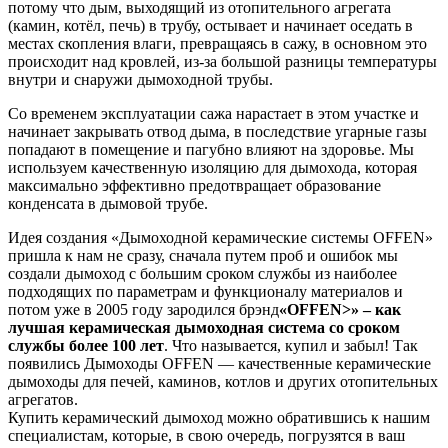
потому что дым, выходящий из отопительного агрегата
(камин, котёл, печь) в трубу, остывает и начинает оседать в
местах скопления влаги, превращаясь в сажу, в основном это
происходит над кровлей, из-за большой разницы температуры
внутри и снаружи дымоходной трубы.
Со временем эксплуатации сажа нарастает в этом участке и
начинает закрывать отвод дыма, в последствие угарные газы
попадают в помещение и пагубно влияют на здоровье. Мы
используем качественную изоляцию для дымохода, которая
максимально эффективно предотвращает образование
конденсата в дымовой трубе.
Идея создания «Дымоходной керамические системы OFFEN»
пришла к нам не сразу, сначала путем проб и ошибок мы
создали дымоход с большим сроком службы из наиболее
подходящих по параметрам и функционалу материалов и
потом уже в 2005 году зародился брэнд
«OFFEN>» – как
лучшая керамическая дымоходная система со сроком
службы более 100 лет
. Что называется, купил и забыл! Так
появились Дымоходы OFFEN — качественные керамические
дымоходы для печей, каминов, котлов и других отопительных
агрегатов.
Купить керамический дымоход можно обратившись к нашим
специалистам, которые, в свою очередь, погрузятся в ваш