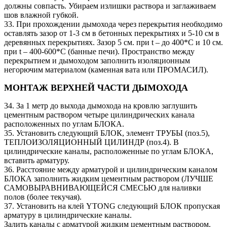
должны совпасть. Убираем излишки раствора и заглаживаем
шов влажной губкой.
33. При прохождении дымохода через перекрытия необходимо
оставлять зазор от 1-3 см в бетонных перекрытиях и 5-10 см в
деревянных перекрытиях. Зазор 5 см. при t – до 400*C и 10 см.
при t – 400-600*C (банные печи). Пространство между
перекрытием и дымоходом заполнить изоляционным
негорючим материалом (каменная вата или ПРОМАСИЛ).
МОНТАЖ ВЕРХНЕЙ ЧАСТИ ДЫМОХОДА
34. За 1 метр до выхода дымохода на кровлю заглушить
цементным раствором четыре цилиндрических канала
расположенных по углам БЛОКА.
35. Установить следующий БЛОК, элемент ТРУБЫ (поз.5),
ТЕПЛОИЗОЛЯЦИОННЫЙ ЦИЛИНДР (поз.4). В
цилиндрические каналы, расположенные по углам БЛОКА,
вставить арматуру.
36. Расстояние между арматурой и цилиндрическим каналом
БЛОКА заполнить жидким цементным раствором (ЛУЧШЕ
САМОВЫРАВНИВАЮЩЕЙСЯ СМЕСЬЮ для наливки
полов (более текучая).
37. Установить на клей YTONG следующий БЛОК пропуская
арматуру в цилиндрические каналы.
Залить каналы с арматурой жидким цементным раствором.