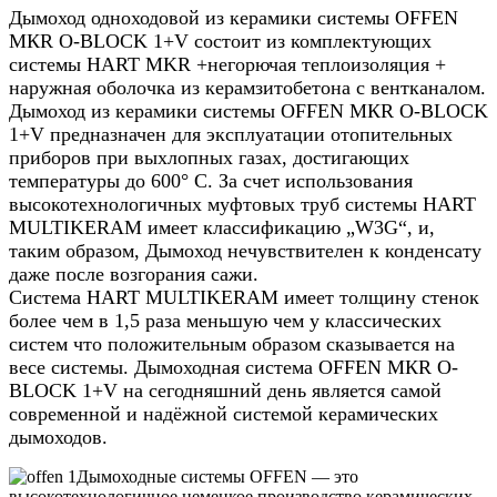
Дымоход одноходовой из керамики системы OFFEN
МКR O-BLOCK 1+V состоит из комплектующих
системы HART MKR +негорючая теплоизоляция +
наружная оболочка из керамзитобетона с вентканалом.
Дымоход из керамики системы OFFEN МКR O-BLOCK
1+V предназначен для эксплуатации отопительных
приборов при выхлопных газах, достигающих
температуры до 600° C. За счет использования
высокотехнологичных муфтовых труб системы HART
MULTIKERAM имеет классификацию „W3G“, и,
таким образом, Дымоход нечувствителен к конденсату
даже после возгорания сажи.
Система HART MULTIKERAM имеет толщину стенок
более чем в 1,5 раза меньшую чем у классических
систем что положительным образом сказывается на
весе системы. Дымоходная система OFFEN МКR O-
BLOCK 1+V на сегодняшний день является самой
современной и надёжной системой керамических
дымоходов.
Дымоходные системы OFFEN — это
высокотехнологичное немецкое производство керамических