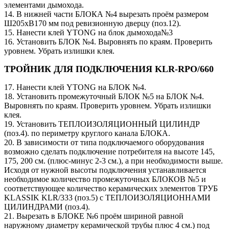
элементами дымохода.
14. В нижней части БЛОКА №4 вырезать проём размером
Ш205хВ170 мм под ревизионную дверцу (поз.12).
15. Нанести клей YTONG на блок дымохода№3
16. Установить БЛОК №4. Выровнять по краям. Проверить
уровнем. Убрать излишки клея.
ТРОЙНИК ДЛЯ ПОДКЛЮЧЕНИЯ KLR-RPO/660
17. Нанести клей YTONG на БЛОК №4.
18. Установить промежуточный БЛОК №5 на БЛОК №4.
Выровнять по краям. Проверить уровнем. Убрать излишки
клея.
19. Установить ТЕПЛОИЗОЛЯЦИОННЫЙ ЦИЛИНДР
(поз.4). по периметру круглого канала БЛОКА.
20. В зависимости от типа подключаемого оборудования
возможно сделать подключение потребителя на высоте 145,
175, 200 см. (плюс-минус 2-3 см.), а при необходимости выше.
Исходя от нужной высоты подключения устанавливается
необходимое количество промежуточных БЛОКОВ №5 и
соответствующее количество керамических элементов ТРУБ
KLASSIK KLR/333 (поз.5) c ТЕПЛОИЗОЛЯЦИОННАМИ
ЦИЛИНДРАМИ (поз.4).
21. Вырезать в БЛОКЕ №6 проём шириной равной
наружному диаметру керамической трубы плюс 4 см.) под