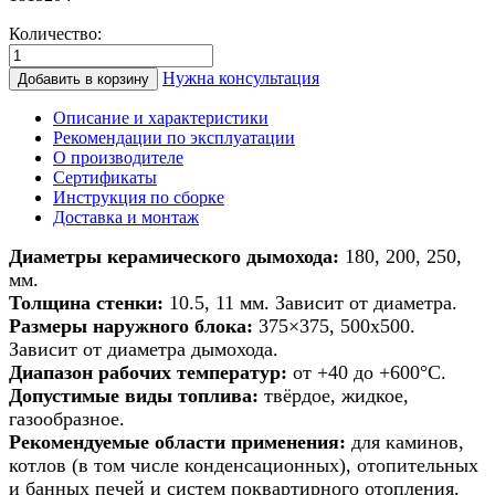
Количество:
Количество
товара
Нужна консультация
Добавить в корзину
Дымоход
из
Описание и характеристики
керамики
Рекомендации по эксплуатации
для
О производителе
банной
Сертификаты
печи/
Инструкция по сборке
печи/
Доставка и монтаж
камина/
котла
Диаметры керамического дымохода:
180, 200, 250,
d
мм.
180мм
Толщина стенки:
10.5, 11 мм. Зависит от диаметра.
h
Размеры наружного блока:
375×375, 500х500.
4м
Зависит от диаметра дымохода.
Диапазон рабочих температур:
от +40 до +600°С.
Допустимые виды топлива:
твёрдое, жидкое,
газообразное.
Рекомендуемые области применения:
для каминов,
котлов (в том числе конденсационных), отопительных
и банных печей и систем поквартирного отопления.