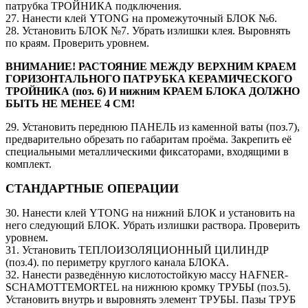
патрубка ТРОЙНИКА подключения.
27. Нанести клей YTONG на промежуточный БЛОК №6.
28. Установить БЛОК №7. Убрать излишки клея. Выровнять
по краям. Проверить уровнем.
ВНИМАНИЕ! РАСТОЯНИЕ МЕЖДУ ВЕРХНИМ КРАЕМ
ГОРИЗОНТАЛЬНОГО ПАТРУБКА КЕРАМИЧЕСКОГО
ТРОЙНИКА (поз. 6) И нижним КРАЕМ БЛОКА ДОЛЖНО
БЫТЬ НЕ МЕНЕЕ 4 СМ!
29. Установить переднюю ПАНЕЛЬ из каменной ваты (поз.7),
предварительно обрезать по габаритам проёма. Закрепить её
специальными металлическими фиксаторами, входящими в
комплект.
СТАНДАРТНЫЕ ОПЕРАЦИИ
30. Нанести клей YTONG на нижний БЛОК и установить на
него следующий БЛОК. Убрать излишки раствора. Проверить
уровнем.
31. Установить ТЕПЛОИЗОЛЯЦИОННЫЙ ЦИЛИНДР
(поз.4). по периметру круглого канала БЛОКА.
32. Нанести разведённую кислотостойкую массу HAFNER-
SCHAMOTTEMORTEL на нижнюю кромку ТРУБЫ (поз.5).
Установить внутрь и выровнять элемент ТРУБЫ. Пазы ТРУБ