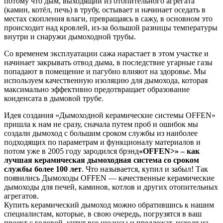
потому что дым, выходящий из отопительного агрегата
(камин, котёл, печь) в трубу, остывает и начинает оседать в
местах скопления влаги, превращаясь в сажу, в основном это
происходит над кровлей, из-за большой разницы температуры
внутри и снаружи дымоходной трубы.
Со временем эксплуатации сажа нарастает в этом участке и
начинает закрывать отвод дыма, в последствие угарные газы
попадают в помещение и пагубно влияют на здоровье. Мы
используем качественную изоляцию для дымохода, которая
максимально эффективно предотвращает образование
конденсата в дымовой трубе.
Идея создания «Дымоходной керамические системы OFFEN»
пришла к нам не сразу, сначала путем проб и ошибок мы
создали дымоход с большим сроком службы из наиболее
подходящих по параметрам и функционалу материалов и
потом уже в 2005 году зародился брэнд
«OFFEN>» – как
лучшая керамическая дымоходная система со сроком
службы более 100 лет
. Что называется, купил и забыл! Так
появились Дымоходы OFFEN — качественные керамические
дымоходы для печей, каминов, котлов и других отопительных
агрегатов.
Купить керамический дымоход можно обратившись к нашим
специалистам, которые, в свою очередь, погрузятся в ваш
проект с головой, учтут все нюансы и предлежат, исходя из