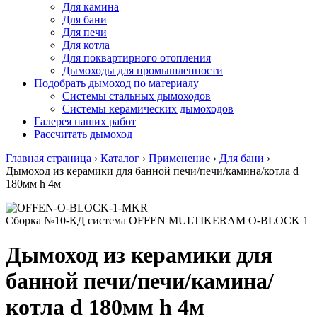
Для камина
Для бани
Для печи
Для котла
Для поквартирного отопления
Дымоходы для промышленности
Подобрать дымоход по материалу
Системы стальных дымоходов
Системы керамических дымоходов
Галерея наших работ
Рассчитать дымоход
Главная страница
›
Каталог
›
Применение
›
Для бани
›
Дымоход из керамики для банной печи/печи/камина/котла d
180мм h 4м
Сборка №10-КД система OFFEN MULTIKERAM O-BLOCK 1
Дымоход из керамики для
банной печи/печи/камина/
котла d 180мм h 4м