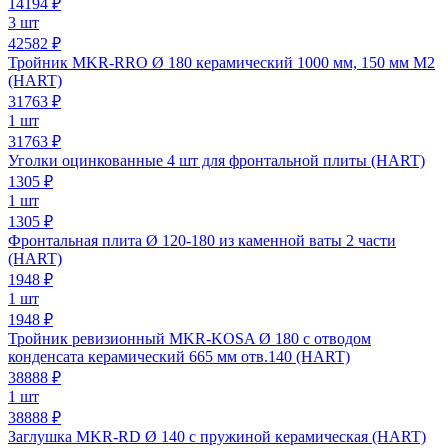
14194
₽
3 шт
42582 ₽
Тройник MKR-RRO Ø 180 керамический 1000 мм, 150 мм М2
(HART)
31763
₽
1 шт
31763 ₽
Уголки оцинкованные 4 шт для фронтальной плиты (HART)
1305
₽
1 шт
1305 ₽
Фронтальная плита Ø 120-180 из каменной ваты 2 части
(HART)
1948
₽
1 шт
1948 ₽
Тройник ревизионный MKR-KOSA Ø 180 с отводом
конденсата керамический 665 мм отв.140 (HART)
38888
₽
1 шт
38888 ₽
Заглушка MKR-RD Ø 140 с пружиной керамическая (HART)