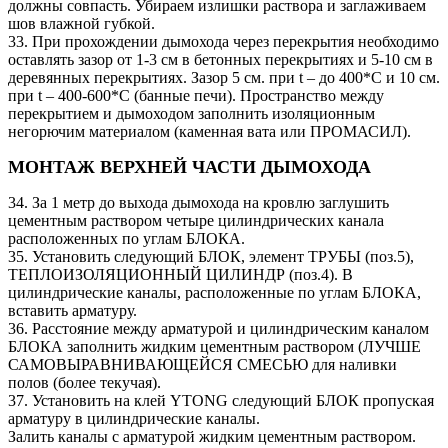
должны совпасть. Убираем излишки раствора и заглаживаем
шов влажной губкой.
33. При прохождении дымохода через перекрытия необходимо
оставлять зазор от 1-3 см в бетонных перекрытиях и 5-10 см в
деревянных перекрытиях. Зазор 5 см. при t – до 400*C и 10 см.
при t – 400-600*C (банные печи). Пространство между
перекрытием и дымоходом заполнить изоляционным
негорючим материалом (каменная вата или ПРОМАСИЛ).
МОНТАЖ ВЕРХНЕЙ ЧАСТИ ДЫМОХОДА
34. За 1 метр до выхода дымохода на кровлю заглушить
цементным раствором четыре цилиндрических канала
расположенных по углам БЛОКА.
35. Установить следующий БЛОК, элемент ТРУБЫ (поз.5),
ТЕПЛОИЗОЛЯЦИОННЫЙ ЦИЛИНДР (поз.4). В
цилиндрические каналы, расположенные по углам БЛОКА,
вставить арматуру.
36. Расстояние между арматурой и цилиндрическим каналом
БЛОКА заполнить жидким цементным раствором (ЛУЧШЕ
САМОВЫРАВНИВАЮЩЕЙСЯ СМЕСЬЮ для наливки
полов (более текучая).
37. Установить на клей YTONG следующий БЛОК пропуская
арматуру в цилиндрические каналы.
Залить каналы с арматурой жидким цементным раствором.