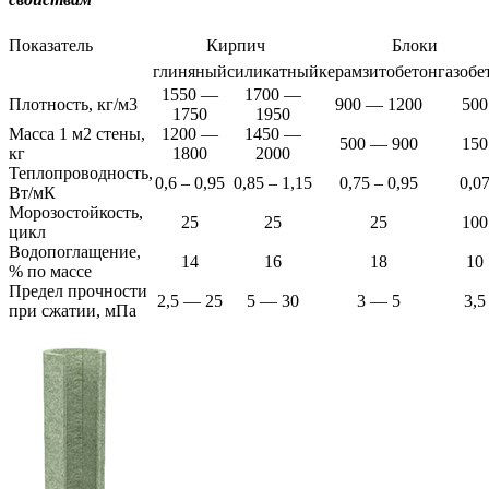
Показатель
Кирпич
Блоки
глиняный
силикатный
керамзитобетон
газобе
1550 —
1700 —
Плотность, кг/м3
900 — 1200
500
1750
1950
Масса 1 м2 стены,
1200 —
1450 —
500 — 900
150
кг
1800
2000
Теплопроводность,
0,6 – 0,95
0,85 – 1,15
0,75 – 0,95
0,0
Вт/мК
Морозостойкость,
25
25
25
100
цикл
Водопоглащение,
14
16
18
10
% по массе
Предел прочности
2,5 — 25
5 — 30
3 — 5
3,5
при сжатии, мПа