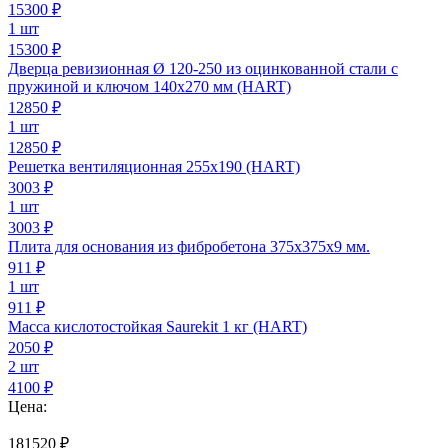
15300
₽
1 шт
15300 ₽
Дверца ревизионная Ø 120-250 из оцинкованной стали с
пружиной и ключом 140х270 мм (HART)
12850
₽
1 шт
12850 ₽
Решетка вентиляционная 255х190 (HART)
3003
₽
1 шт
3003 ₽
Плита для основания из фибробетона 375х375х9 мм.
911
₽
1 шт
911 ₽
Масса кислотостойкая Saurekit 1 кг (HART)
2050
₽
2 шт
4100 ₽
Цена:
181520
₽