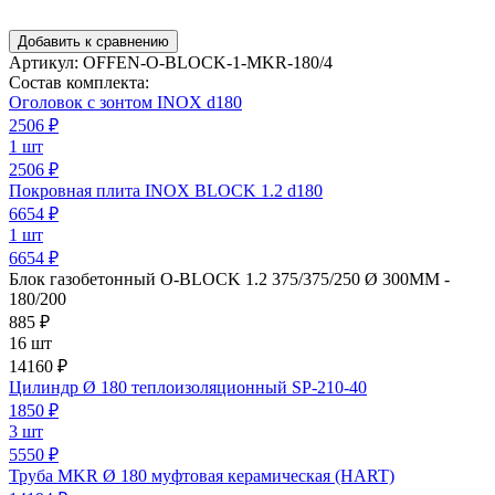
Добавить к сравнению
Артикул:
OFFEN-O-BLOCK-1-MKR-180/4
Состав комплекта:
Оголовок с зонтом INOX d180
2506
₽
1 шт
2506 ₽
Покровная плита INOX BLOCK 1.2 d180
6654
₽
1 шт
6654 ₽
Блок газобетонный O-BLOCK 1.2 375/375/250 Ø 300ММ -
180/200
885
₽
16 шт
14160 ₽
Цилиндр Ø 180 теплоизоляционный SP-210-40
1850
₽
3 шт
5550 ₽
Труба MKR Ø 180 муфтовая керамическая (HART)