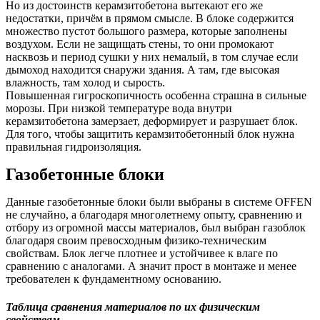
Но из достоинств керамзитобетона вытекают его же
недостатки, причём в прямом смысле. В блоке содержится
множество пустот большого размера, которые заполнены
воздухом. Если не защищать стены, то они промокают
насквозь и период сушки у них немалый, в том случае если
дымоход находится снаружи здания. А там, где высокая
влажность, там холод и сырость.
Повышенная гигроскопичность особенна страшна в сильные
морозы. При низкой температуре вода внутри
керамзитобетона замерзает, деформирует и разрушает блок.
Для того, чтобы защитить керамзитобетонный блок нужна
правильная гидроизоляция.
Газобетонные блоки
Данные газобетонные блоки были выбраны в системе OFFEN
не случайно, а благодаря многолетнему опыту, сравнению и
отбору из огромной массы материалов, был выбран газоблок
благодаря своим превосходным физико-техническим
свойствам. Блок легче плотнее и устойчивее к влаге по
сравнению с аналогами. А значит прост в монтаже и менее
требователен к фундаментному основанию.
Таблица сравнения материалов по их физическим
свойствам