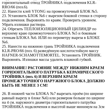
горизонтальный отвод ТРОЙНИКА подключения KLR-
RRO/66 (поз.6).
22. Нанести клей YTONG на промежуточный БЛОК №5.
23. Установить БЛОК №6 с вырезом боковой стенки в сторону
подключения. Выровнять по краям. Проверить уровнем.
Убрать излишки раствора.
24. Обрезать ТЕПЛОИЗОЛЯЦИОННЫЙ ЦИЛИНДР по
верхнему краю промежуточного БЛОКА №5 и боковым
стенкам БЛОКА №6. ИЛИ по периметру выреза в БЛОКЕ
№6.
25. Нанести на нижнюю грань ТРОЙНИКА подключения
KLR-PRO/66 (поз. 6) разведённую кислотостойкую массу
HAFNER-SCHAMOTTEMORTEL. Установить ТРОЙНИК.
Выровнять. Излишки массы удалить влажной губкой.
ВНИМАНИЕ! РАСТОЯНИЕ МЕЖДУ НИЖНИМ КРАЕМ
ГОРИЗОНТАЛЬНОГО ПАТРУБКА КЕРАМИЧЕСКОГО
ТРОЙНИКА (поз. 6) И ВЕРХНИМ КРАЕМ
ПРОМЕЖУТОЧНОГО НАРУЖНОГО БЛОКА ДОЛЖНО
БЫТЬ НЕ МЕНЕЕ 3 СМ!
26. В нижней части БЛОКА №7 вырезать проём (по ширине
равный вырезу в блоке №6) или размером больше по ширине
на 4 см. наружного диаметра горизонтального патрубка
ТРОЙНИКА подключения и высотой выше минимум на 3см