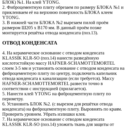
БЛОК) №1. На клей YTONG.
2. Фиброцементную плиту обрезаем по размеру БЛОКА №1 и
приклеиваем её на верхнюю поверхность БЛОКА клеем
YTONG.
3. В нижней части БЛОКА №2 вырезаем пилой проём
размером Ш205 х В170 мм. В данный проём позже
монтируется решётка отвода конденсата (поз.13).
ОТВОД КОНДЕНСАТА
4. На керамическое основание с отводом конденсата
KLASSIK KLR-SO (поз.14) нанести разведённую
кислотостойкую массу HAFNER-SCHAMOTTEMORTEL
слоем 3-5 мм и установить основание с отводом конденсата на
фиброцементную плиту по центру, подключить капельник
отвода конденсата к канализации (если требуется). Массу
HAFNER-SCHAMOTTEMORTEL развести точно в
соответствии с инструкцией (прилагается).
5. Нанести клей YTONG на фиброцементную плиту по
периметру.
6. Установить БЛОК №2. (с вырезом для решётки отвода
конденсата) на фиброцементную плиту. Выровнять по краям.
Проверить уровнем. Убрать излишки клея.
7. На керамическое основание с отводом конденсата
KLASSIK KLR-SO (поз.14) уложить ткань для защиты от