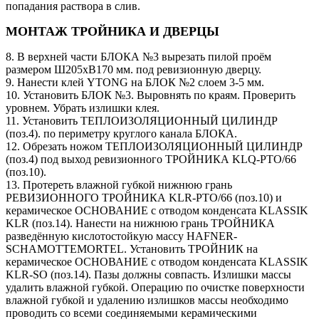
попадания раствора в слив.
МОНТАЖ ТРОЙНИКА И ДВЕРЦЫ
8. В верхней части БЛОКА №3 вырезать пилой проём
размером Ш205хВ170 мм. под ревизионную дверцу.
9. Нанести клей YTONG на БЛОК №2 слоем 3-5 мм.
10. Установить БЛОК №3. Выровнять по краям. Проверить
уровнем. Убрать излишки клея.
11. Установить ТЕПЛОИЗОЛЯЦИОННЫЙ ЦИЛИНДР
(поз.4). по периметру круглого канала БЛОКА.
12. Обрезать ножом ТЕПЛОИЗОЛЯЦИОННЫЙ ЦИЛИНДР
(поз.4) под выход ревизионного ТРОЙНИКА KLQ-PTO/66
(поз.10).
13. Протереть влажной губкой нижнюю грань
РЕВИЗИОННОГО ТРОЙНИКА KLR-PTO/66 (поз.10) и
керамическое ОСНОВАНИЕ с отводом конденсата KLASSIK
KLR (поз.14). Нанести на нижнюю грань ТРОЙНИКА
разведённую кислотостойкую массу HAFNER-
SCHAMOTTEMORTEL. Установить ТРОЙНИК на
керамическое ОСНОВАНИЕ с отводом конденсата KLASSIK
KLR-SO (поз.14). Пазы должны совпасть. Излишки массы
удалить влажной губкой. Операцию по очистке поверхности
влажной губкой и удалению излишков массы необходимо
проводить со всеми соединяемыми керамическими