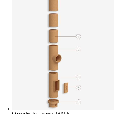
Сборка №1-КД система HART AT