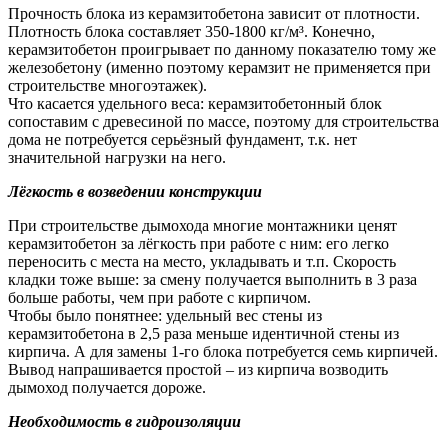
Прочность блока из керамзитобетона зависит от плотности.
Плотность блока составляет 350-1800 кг/м³. Конечно,
керамзитобетон проигрывает по данному показателю тому же
железобетону (именно поэтому керамзит не применяется при
строительстве многоэтажек).
Что касается удельного веса: керамзитобетонный блок
сопоставим с древесиной по массе, поэтому для строительства
дома не потребуется серьёзный фундамент, т.к. нет
значительной нагрузки на него.
Лёгкость в возведении конструкции
При строительстве дымохода многие монтажники ценят
керамзитобетон за лёгкость при работе с ним: его легко
переносить с места на место, укладывать и т.п. Скорость
кладки тоже выше: за смену получается выполнить в 3 раза
больше работы, чем при работе с кирпичом.
Чтобы было понятнее: удельный вес стены из
керамзитобетона в 2,5 раза меньше идентичной стены из
кирпича. А для замены 1-го блока потребуется семь кирпичей.
Вывод напрашивается простой – из кирпича возводить
дымоход получается дороже.
Необходимость в гидроизоляции