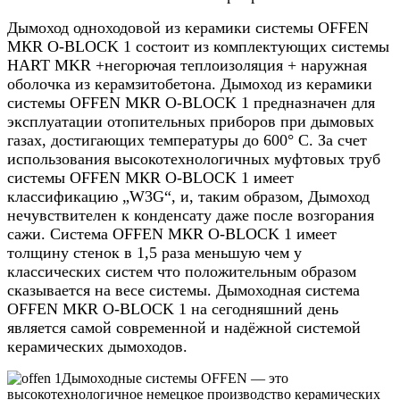
Дымоход одноходовой из керамики системы OFFEN
МКR O-BLOCK 1 состоит из комплектующих системы
HART MKR +негорючая теплоизоляция + наружная
оболочка из керамзитобетона.
Дымоход из керамики
системы OFFEN МКR O-BLOCK 1 предназначен для
эксплуатации отопительных приборов при дымовых
газах, достигающих температуры до 600° C.
За счет
использования высокотехнологичных муфтовых труб
системы OFFEN МКR O-BLOCK 1 имеет
классификацию „W3G“, и, таким образом, Дымоход
нечувствителен к конденсату даже после возгорания
сажи.
Система OFFEN МКR O-BLOCK 1 имеет
толщину стенок в 1,5 раза меньшую чем у
классических систем что положительным образом
сказывается на весе системы. Дымоходная система
OFFEN МКR O-BLOCK 1 на сегодняшний день
является самой современной и надёжной системой
керамических дымоходов.
Дымоходные системы OFFEN — это
высокотехнологичное немецкое производство керамических