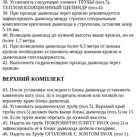
38. Установить следующие элемент ТРУБЫ (поз.5),
ТЕПЛОИЗОЛЯЦИОННЫЙ ЦИЛИНДР (поз.4).
39. При проходе дымохода через кровлю рекомендуется
зафиксировать дымоход между стропил специальным
комплектом крепления дымохода к стропилам, оставляя зазор
5-10 мм.
40. Возводим дымоход до нужной высоты выше кровли, но не
более 1,7 метра.
41. При возведении дымохода более 0,5 метра от конька
кровли необходимо установить между коньком кровли и
дымоходом снегозадержатель.
42. Выполнить гидроизоляцию прохода дымохода через
кровлю.
ВЕРХНИЙ КОМПЛЕКТ
43. После установки последнего блока дымохода установить
каменную вату (поз. 4) и подрезать ножом или пилкой по
верхнему краю блока дымохода.
44. Установить керамическую трубу (поз.5). Верхний край
трубы (поз.5) должен быть выше блока дымохода (поз.3) на 15
см. Если труба выше обрезать до нужной высоты.
45. Надеть на трубу ПОКРОВНУЮ ПЛИТУ INOX (поз.2) и
зафиксировать её в блоке дымохода дюбель-гвоздями.
46. Надеть на Трубу ОГОЛОВОК С ЗОНТОМ INOX (поз 1).