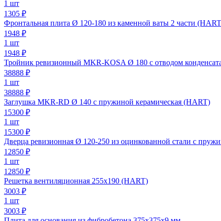
1 шт
1305 ₽
Фронтальная плита Ø 120-180 из каменной ваты 2 части (HART
1948
₽
1 шт
1948 ₽
Тройник ревизионный MKR-KOSA Ø 180 с отводом конденсата
38888
₽
1 шт
38888 ₽
Заглушка MKR-RD Ø 140 с пружиной керамическая (HART)
15300
₽
1 шт
15300 ₽
Дверца ревизионная Ø 120-250 из оцинкованной стали с пруж
12850
₽
1 шт
12850 ₽
Решетка вентиляционная 255х190 (HART)
3003
₽
1 шт
3003 ₽
Плита для основания из фибробетона 375х375х9 мм.