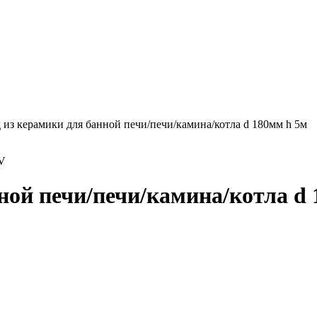
из керамики для банной печи/печи/камина/котла d 180мм h 5м
V
ной печи/печи/камина/котла d 