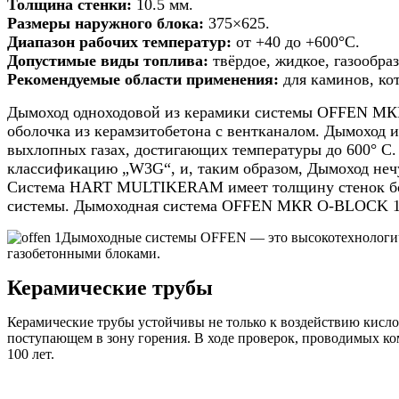
Толщина стенки:
10.5 мм.
180мм
Размеры наружного блока:
375×625.
h
Диапазон рабочих температур:
от +40 до +600°С.
5м
Допустимые виды топлива:
твёрдое, жидкое, газообраз
Рекомендуемые области применения:
для каминов, ко
Дымоход одноходовой из керамики системы OFFEN МК
оболочка из керамзитобетона с вентканалом. Дымохо
выхлопных газах, достигающих температуры до 600° 
классификацию „W3G“, и, таким образом, Дымоход нечу
Система HART MULTIKERAM имеет толщину стенок более
системы. Дымоходная система OFFEN МКR O-BLOCK 1+V
Дымоходные системы OFFEN — это высокотехнологичн
газобетонными блоками.
Керамические трубы
Керамические трубы устойчивы не только к воздействию кислот
поступающем в зону горения. В ходе проверок, проводимых ком
100 лет.