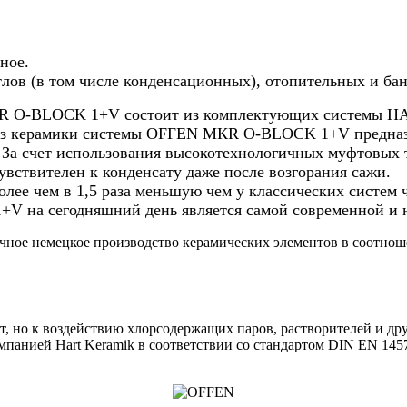
ное.
тлов (в том числе конденсационных), отопительных и ба
R O-BLOCK 1+V состоит из комплектующих системы HA
д из керамики системы OFFEN МКR O-BLOCK 1+V предназ
C. За счет использования высокотехнологичных муфто
вствителен к конденсату даже после возгорания сажи.
 чем в 1,5 раза меньшую чем у классических систем ч
 на сегодняшний день является самой современной и н
ое немецкое производство керамических элементов в соотнош
, но к воздействию хлорсодержащих паров, растворителей и дру
панией Hart Keramik в соответствии со стандартом DIN EN 1457