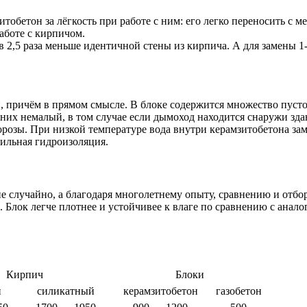
бетон за лёгкость при работе с ним: его легко переносить с мес
аботе с кирпичом.
в 2,5 раза меньше идентичной стены из кирпича. А для замены 1
, причём в прямом смысле. В блоке содержится множество пусто
их немалый, в том случае если дымоход находится снаружи здани
озы. При низкой температуре вода внутри керамзитобетона заме
ильная гидроизоляция.
случайно, а благодаря многолетнему опыту, сравнению и отбор
Блок легче плотнее и устойчивее к влаге по сравнению с аналог
Кирпич
Блоки
й
силикатный
керамзитобетон
газобетон