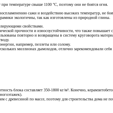
при температуре свыше 1100 °C, поэтому они не боятся огня.
воспламенению сажи и воздействию высоких температур, не боя
ерамики экологичны, так как изготовлены из природной глины.
золирующими свойствами.
ческой прочности и износоустойчивости, что также повышает с
льзованы повторно и возвращены в систему круговорота матери
воду.
энергии, например, пеллеты или солому.
скольких миллионах дымоходов, отлично зарекомендовали себя 
отность блока составляет 350-1800 кг/м³. Конечно, керамзитобе
ногоэтажек).
им с древесиной по массе, поэтому для строительства дома не по