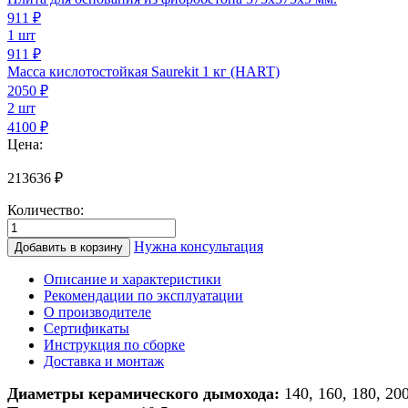
911
₽
1 шт
911 ₽
Масса кислотостойкая Saurekit 1 кг (HART)
2050
₽
2 шт
4100 ₽
Цена:
213636
₽
Количество:
Количество
товара
Нужна консультация
Добавить в корзину
Дымоход
из
Описание и характеристики
керамики
Рекомендации по эксплуатации
для
О производителе
банной
Сертификаты
печи/
Инструкция по сборке
печи/
Доставка и монтаж
камина/
котла
Диаметры керамического дымохода:
140, 160, 180, 20
d