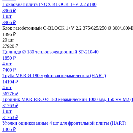
Покровная плита INOX BLOCK 1+V 2.2 d180
8966
₽
1 шт
8966 ₽
Блок газобетонный O-BLOCK 1+V 2.2 375/625/250 Ø 300/180MM
1396
₽
20 шт
27920 ₽
Цилиндр Ø 180 теплоизоляционный SP-210-40
1850
₽
4 шт
7400 ₽
Труба MKR Ø 180 муфтовая керамическая (HART)
14194
₽
4 шт
56776 ₽
Тройник MKR-RRO Ø 180 керамический 1000 мм, 150 мм М2 
31763
₽
1 шт
31763 ₽
Уголки оцинкованные 4 шт для фронтальной плиты (HART)
1305
₽