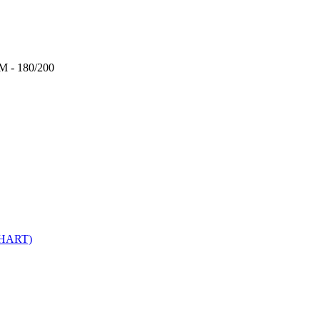
 - 180/200
(HART)