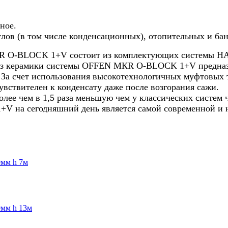
ное.
тлов (в том числе конденсационных), отопительных и ба
R O-BLOCK 1+V состоит из комплектующих системы HA
д из керамики системы OFFEN МКR O-BLOCK 1+V предназ
C. За счет использования высокотехнологичных муфто
вствителен к конденсату даже после возгорания сажи.
 чем в 1,5 раза меньшую чем у классических систем ч
 на сегодняшний день является самой современной и н
0мм h 7м
0мм h 13м