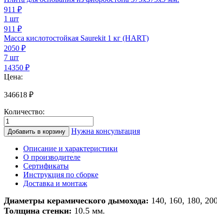
911
₽
1 шт
911 ₽
Масса кислотостойкая Saurekit 1 кг (HART)
2050
₽
7 шт
14350 ₽
Цена:
346618
₽
Количество:
Количество
товара
Нужна консультация
Добавить в корзину
Дымоход
из
Описание и характеристики
керамики
О производителе
для
Сертификаты
банной
Инструкция по сборке
печи/
Доставка и монтаж
печи/
камина/
Диаметры керамического дымохода:
140, 160, 180, 20
котла
Толщина стенки:
10.5 мм.
d