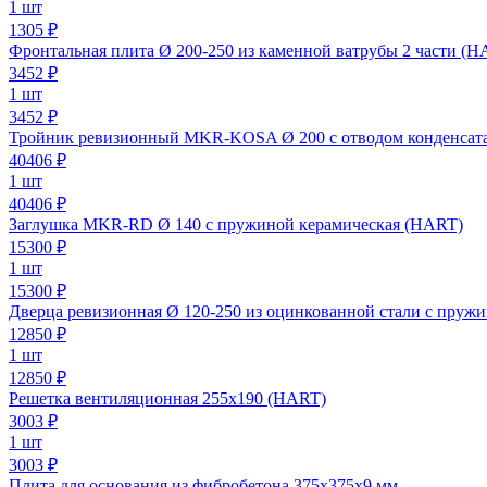
1 шт
1305 ₽
Фронтальная плита Ø 200-250 из каменной ватрубы 2 части (H
3452
₽
1 шт
3452 ₽
Тройник ревизионный MKR-KOSA Ø 200 с отводом конденсата
40406
₽
1 шт
40406 ₽
Заглушка MKR-RD Ø 140 с пружиной керамическая (HART)
15300
₽
1 шт
15300 ₽
Дверца ревизионная Ø 120-250 из оцинкованной стали с пруж
12850
₽
1 шт
12850 ₽
Решетка вентиляционная 255х190 (HART)
3003
₽
1 шт
3003 ₽
Плита для основания из фибробетона 375х375х9 мм.