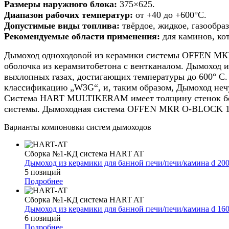
Размеры наружного блока:
375×625.
200мм
Диапазон рабочих температур:
от +40 до +600°С.
h
Допустимые виды топлива:
твёрдое, жидкое, газообраз
11м
Рекомендуемые области применения:
для каминов, ко
Дымоход одноходовой из керамики системы OFFEN МК
оболочка из керамзитобетона с вентканалом. Дымохо
выхлопных газах, достигающих температуры до 600° 
классификацию „W3G“, и, таким образом, Дымоход нечу
Система HART MULTIKERAM имеет толщину стенок более
системы. Дымоходная система OFFEN МКR O-BLOCK 1+V
Варианты компоновки систем дымоходов
Сборка №1-КД система HART AT
Дымоход из керамики для банной печи/печи/камина d 20
5 позиций
Подробнее
Сборка №1-КД система HART AT
Дымоход из керамики для банной печи/печи/камина d 16
6 позиций
Подробнее