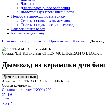
Для котла
Для поквартирного отопления
Дымоходы для промышленности
Подобрать дымоход по материалу
Системы стальных дымоходов
Системы керамических дымоходов
Галерея наших работ
Рассчитать дымоход
Главная страница
›
Каталог
›
Применение
›
Для бани
›
Дымоход 
Сборка №11-КД система OFFEN MULTIKERAM O-BLOCK 1+
Дымоход из керамики для бан
Добавить к сравнению
Артикул:
OFFEN-O-BLOCK-1V-MKR-200/11
Состав комплекта:
Оголовок с зонтом INOX d200
2541
₽
1 шт
2541 ₽