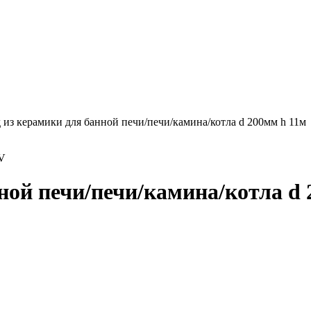
из керамики для банной печи/печи/камина/котла d 200мм h 11м
V
ной печи/печи/камина/котла d 