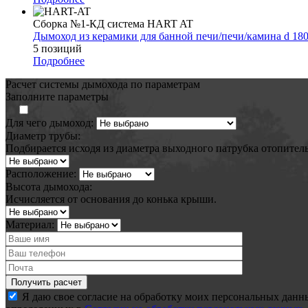
Сборка №1-КД система HART AT
Дымоход из керамики для банной печи/печи/камина d 18
5 позиций
Подробнее
Расчет системы дымохода по параметрам
Заполните параметры
Для чего дымоход:
Диаметр трубы:
Подбирается исходя из диаметра выходного патрубка отопител
Расположение:
Высота дымохода:
Исчисляется от основания до конька крыши.
Материал:
Я даю свое согласие на обработку моих персональных данн