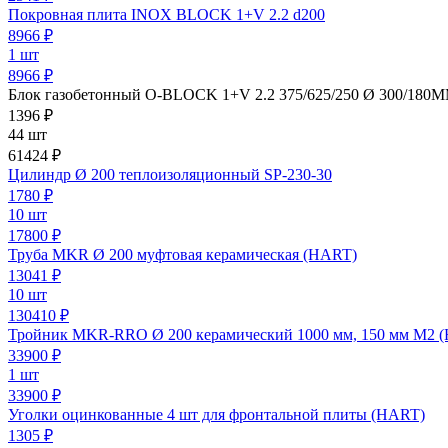
Покровная плита INOX BLOCK 1+V 2.2 d200
8966
₽
1 шт
8966 ₽
Блок газобетонный O-BLOCK 1+V 2.2 375/625/250 Ø 300/180MM
1396
₽
44 шт
61424 ₽
Цилиндр Ø 200 теплоизоляционный SP-230-30
1780
₽
10 шт
17800 ₽
Труба MKR Ø 200 муфтовая керамическая (HART)
13041
₽
10 шт
130410 ₽
Тройник MKR-RRO Ø 200 керамический 1000 мм, 150 мм М2 
33900
₽
1 шт
33900 ₽
Уголки оцинкованные 4 шт для фронтальной плиты (HART)
1305
₽