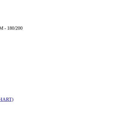
 - 180/200
(HART)