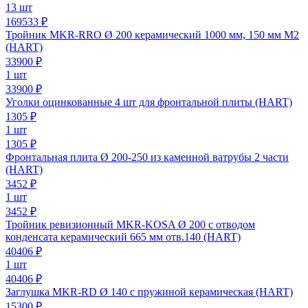
13 шт
169533 ₽
Тройник MKR-RRO Ø 200 керамический 1000 мм, 150 мм М2
(HART)
33900
₽
1 шт
33900 ₽
Уголки оцинкованные 4 шт для фронтальной плиты (HART)
1305
₽
1 шт
1305 ₽
Фронтальная плита Ø 200-250 из каменной ватрубы 2 части
(HART)
3452
₽
1 шт
3452 ₽
Тройник ревизионный MKR-KOSA Ø 200 с отводом
конденсата керамический 665 мм отв.140 (HART)
40406
₽
1 шт
40406 ₽
Заглушка MKR-RD Ø 140 с пружиной керамическая (HART)
15300
₽