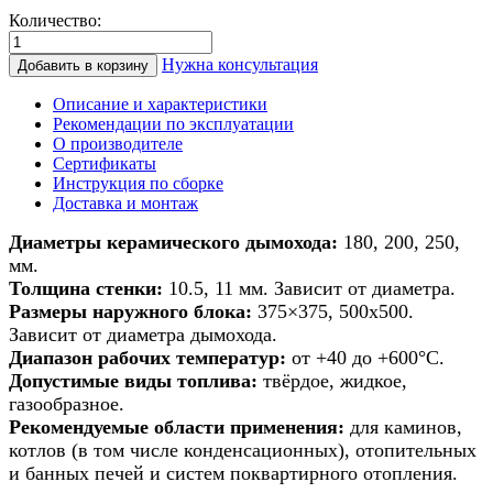
Количество:
Количество
товара
Нужна консультация
Добавить в корзину
Дымоход
из
Описание и характеристики
керамики
Рекомендации по эксплуатации
для
О производителе
банной
Сертификаты
печи/
Инструкция по сборке
печи/
Доставка и монтаж
камина/
котла
Диаметры керамического дымохода:
180, 200, 250,
d
мм.
200мм
Толщина стенки:
10.5, 11 мм. Зависит от диаметра.
h
Размеры наружного блока:
375×375, 500х500.
14м
Зависит от диаметра дымохода.
Диапазон рабочих температур:
от +40 до +600°С.
Допустимые виды топлива:
твёрдое, жидкое,
газообразное.
Рекомендуемые области применения:
для каминов,
котлов (в том числе конденсационных), отопительных
и банных печей и систем поквартирного отопления.