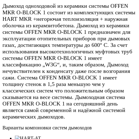
Дымоход одноходовой из керамики системы OFFEN
МКR O-BLOCK 1 состоит из комплектующих системы
HART MKR +негорючая теплоизоляция + наружная
оболочка из керамзитобетона.
Дымоход из керамики
системы OFFEN МКR O-BLOCK 1 предназначен для
эксплуатации отопительных приборов при дымовых
газах, достигающих температуры до 600° C.
За счет
использования высокотехнологичных муфтовых труб
системы OFFEN МКR O-BLOCK 1 имеет
классификацию „W3G“, и, таким образом, Дымоход
нечувствителен к конденсату даже после возгорания
сажи.
Система OFFEN МКR O-BLOCK 1 имеет
толщину стенок в 1,5 раза меньшую чем у
классических систем что положительным образом
сказывается на весе системы. Дымоходная система
OFFEN МКR O-BLOCK 1 на сегодняшний день
является самой современной и надёжной системой
керамических дымоходов.
Варианты компоновки систем дымоходов