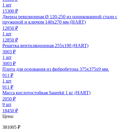
1 шт
15300 ₽
Дверца ревизионная Ø 120-250 из оцинкованной стали с
пружиной и ключом 140х270 мм (HART)
12850
₽
1 шт
12850 ₽
Решетка вентиляционная 255х190 (HART)
3003
₽
1 шт
3003 ₽
Плита для основания из фибробетона 375х375х9 мм.
911
₽
1 шт
911 ₽
Масса кислотостойкая Saurekit 1 кг (HART)
2050
₽
9 шт
18450 ₽
Цена:
381005
₽