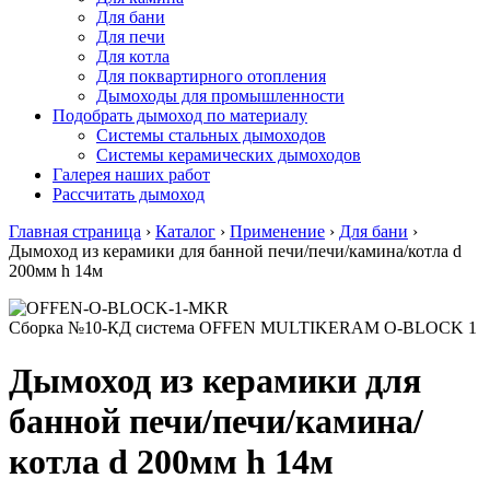
Для бани
Для печи
Для котла
Для поквартирного отопления
Дымоходы для промышленности
Подобрать дымоход по материалу
Системы стальных дымоходов
Системы керамических дымоходов
Галерея наших работ
Рассчитать дымоход
Главная страница
›
Каталог
›
Применение
›
Для бани
›
Дымоход из керамики для банной печи/печи/камина/котла d
200мм h 14м
Сборка №10-КД система OFFEN MULTIKERAM O-BLOCK 1
Дымоход из керамики для
банной печи/печи/камина/
котла d 200мм h 14м