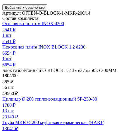
Добавить к сравнению
Артикул:
OFFEN-O-BLOCK-1-MKR-200/14
Состав комплекта:
Оголовок с зонтом INOX d200
2541
₽
1 шт
2541 ₽
Покровная плита INOX BLOCK 1.2 d200
6654
₽
1 шт
6654 ₽
Блок газобетонный O-BLOCK 1.2 375/375/250 Ø 300ММ -
180/200
885
₽
56 шт
49560 ₽
Цилиндр Ø 200 теплоизоляционный SP-230-30
1780
₽
13 шт
23140 ₽
Труба MKR Ø 200 муфтовая керамическая (HART)
13041
₽