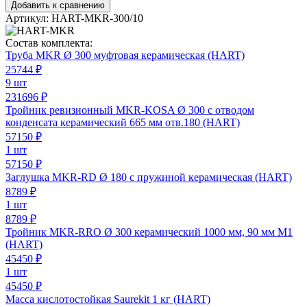
Добавить к сравнению
Артикул:
HART-MKR-300/10
Состав комплекта:
Труба MKR Ø 300 муфтовая керамическая (HART)
25744
₽
9 шт
231696 ₽
Тройник ревизионный MKR-KOSA Ø 300 с отводом
конденсата керамический 665 мм отв.180 (HART)
57150
₽
1 шт
57150 ₽
Заглушка MKR-RD Ø 180 с пружиной керамическая (HART)
8789
₽
1 шт
8789 ₽
Тройник MKR-RRO Ø 300 керамический 1000 мм, 90 мм М1
(HART)
45450
₽
1 шт
45450 ₽
Масса кислотостойкая Saurekit 1 кг (HART)