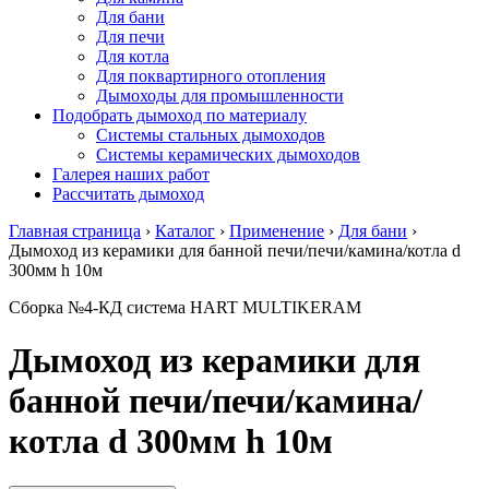
Для бани
Для печи
Для котла
Для поквартирного отопления
Дымоходы для промышленности
Подобрать дымоход по материалу
Системы стальных дымоходов
Системы керамических дымоходов
Галерея наших работ
Рассчитать дымоход
Главная страница
›
Каталог
›
Применение
›
Для бани
›
Дымоход из керамики для банной печи/печи/камина/котла d
300мм h 10м
Сборка №4-КД система HART MULTIKERAM
Дымоход из керамики для
банной печи/печи/камина/
котла d 300мм h 10м