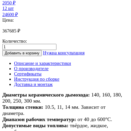
2050
₽
12 шт
24600 ₽
Цена:
367685
₽
Количество:
Количество
товара
Нужна консультация
Добавить в корзину
Дымоход
из
Описание и характеристики
керамики
О производителе
для
Сертификаты
банной
Инструкция по сборке
печи/
Доставка и монтаж
печи/
камина/
Диаметры керамического дымохода:
140, 160, 180,
котла
200, 250, 300 мм.
d
Толщина стенки:
10.5, 11, 14 мм. Зависит от
300мм
диаметра.
h
Диапазон рабочих температур:
от 40 до 600°С.
10м
Допустимые виды топлива:
твёрдое, жидкое,