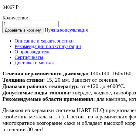
84067
₽
Количество:
Количество
товара
Нужна консультация
Добавить в корзину
Дымоход
из
Описание и характеристики
керамики
Рекомендации по эксплуатации
для
О производителе
печи/
Сертификаты
камина/
Доставка и монтаж
котла
140х140мм
Сечения керамического дымохода:
140х140, 160х160, 
h
Толщина стенки:
15, 20 мм. Зависит от сечения.
6м
Диапазон рабочих температур:
от +120 до +600°С.
Допустимые виды топлива:
твёрдое, жидкое, газообраз
Рекомендуемые области применения:
для каминов, ко
Дымоход из керамики системы HART KLQ предназначен д
газобетона металла и т.п.). Состоит из керамических 
многократное возгорание сажи и обладает высокой кор
в течении 30 лет!