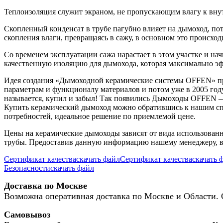
Теплоизоляция служит экраном, не пропускающим влагу к внут
Скопленный конденсат в трубе пагубно влияет на дымоход, пото
скопления влаги, превращаясь в сажу, в основном это происхо
Со временем эксплуатации сажа нарастает в этом участке и на
качественную изоляцию для дымохода, которая максимально эф
Идея создания «Дымоходной керамические системы OFFEN» при
параметрам и функционалу материалов и потом уже в 2005 год
называется, купил и забыл! Так появились Дымоходы OFFEN — 
Купить керамический дымоход можно обратившись к нашим специ
потребностей, идеальное решение по приемлемой цене.
Цены на керамические дымоходы зависят от вида использованн
трубы. Предоставив данную информацию нашему менеджеру, в
Сертификат качества
скачать файл
Сертификат качества
скачать 
Безопасности
скачать файл
Доставка по Москве
Возможна оперативная доставка по Москве и Области. 
Самовывоз