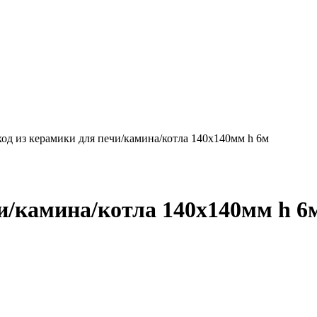
од из керамики для печи/камина/котла 140х140мм h 6м
и/камина/котла 140х140мм h 6