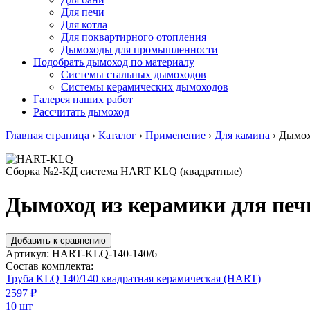
Для печи
Для котла
Для поквартирного отопления
Дымоходы для промышленности
Подобрать дымоход по материалу
Системы стальных дымоходов
Системы керамических дымоходов
Галерея наших работ
Рассчитать дымоход
Главная страница
›
Каталог
›
Применение
›
Для камина
›
Дымох
Сборка №2-КД система HART KLQ (квадратные)
Дымоход из керамики для печ
Добавить к сравнению
Артикул:
HART-KLQ-140-140/6
Состав комплекта:
Труба KLQ 140/140 квадратная керамическая (HART)
2597
₽
10 шт