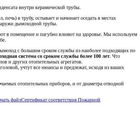
нденсата внутри керамической трубы.
 печь) в трубу, остывает и начинает оседать в местах
снаружи дымоходной трубы.
дают в помещение и пагубно влияют на здоровье. Мы используем
бе.
дымоход с большим сроком службы из наиболее подходящих по
одная система со сроком службы более 100 лет
. Что
ов и других отопительных агрегатов.
головой, учтут все нюансы и предлежат, исходя из ваших
ючаемых отопительных приборов, и от диаметра отводной
ачать файл
Сертификат соответствия Пожарной