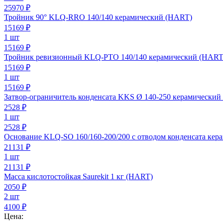
25970 ₽
Тройник 90° KLQ-RRO 140/140 керамический (HART)
15169
₽
1 шт
15169 ₽
Тройник ревизионный KLQ-PTO 140/140 керамический (HART
15169
₽
1 шт
15169 ₽
Затвор-ограничитель конденсата KKS Ø 140-250 керамический
2528
₽
1 шт
2528 ₽
Основание KLQ-SO 160/160-200/200 с отводом конденсата кер
21131
₽
1 шт
21131 ₽
Масса кислотостойкая Saurekit 1 кг (HART)
2050
₽
2 шт
4100 ₽
Цена: