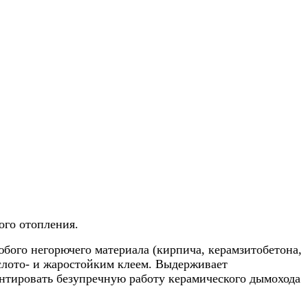
ого отопления.
ого негорючего материала (кирпича, керамзитобетона,
ислото- и жаростойким клеем. Выдерживает
антировать безупречную работу керамического дымохода