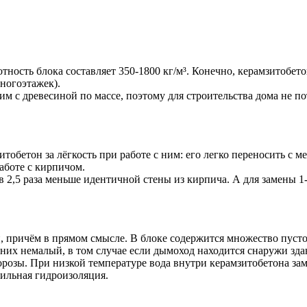
отность блока составляет 350-1800 кг/м³. Конечно, керамзитобе
ногоэтажек).
им с древесиной по массе, поэтому для строительства дома не по
бетон за лёгкость при работе с ним: его легко переносить с мес
аботе с кирпичом.
в 2,5 раза меньше идентичной стены из кирпича. А для замены 1
, причём в прямом смысле. В блоке содержится множество пусто
их немалый, в том случае если дымоход находится снаружи здани
озы. При низкой температуре вода внутри керамзитобетона заме
ильная гидроизоляция.