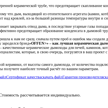
ренней керамической трубе, что предотвращает скапливание ко
му что дым, выходящий из отопительного агрегата (камин, котёл,
дит над кровлей, из-за большой разницы температуры внутри и 
чинает закрывать отвод дыма, в последствие угарные газы попа
фективно предотвращает образование конденсата в дымовой тру
шла к нам не сразу, сначала путем проб и ошибок мы создали 
у зародился брэнд
«OFFEN>» – как лучшая керамическая дымох
качественные керамические дымоходы для печей, каминов, котл
алистам, которые, в свою очередь, погрузятся в ваш проект с 
ой керамики, от высоты самого дымохода, от количества подкл
ы получите наиболее точный расчёт по вашим параметрам.
файл
Сертификат качества
скачать файл
Гарантия производителя
ск
Стоимость рассчитывается индивидуально.