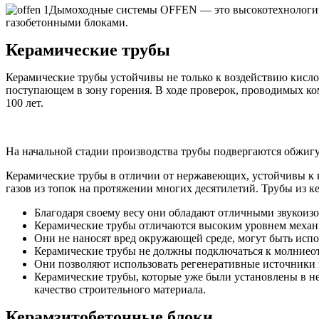
Дымоходные системы OFFEN — это высокотехнологичн
газобетонными блоками.
Керамические трубы
Керамические трубы устойчивы не только к воздействию кислот
поступающем в зону горения. В ходе проверок, проводимых ком
100 лет.
На начальной стадии производства трубы подвергаются обжигу 
Керамические трубы в отличии от нержавеющих, устойчивы к 
газов из топок на протяжении многих десятилетий. Трубы из к
Благодаря своему весу они обладают отличными звукои
Керамические трубы отличаются высоким уровнем механи
Они не наносят вред окружающей среде, могут быть испо
Керамические трубы не должны подключаться к молниеот
Они позволяют использовать регенеративные источники 
Керамические трубы, которые уже были установлены в не
качество строительного материала.
Керамзитобетонные блоки