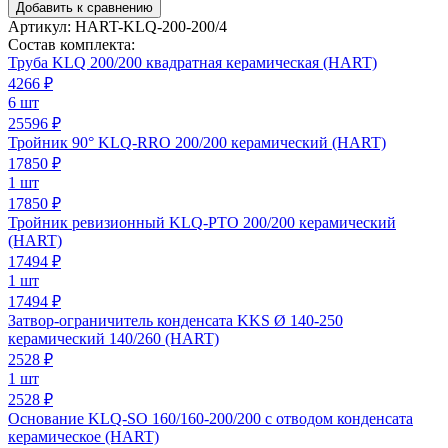
Добавить к сравнению
Артикул:
HART-KLQ-200-200/4
Состав комплекта:
Труба KLQ 200/200 квадратная керамическая (HART)
4266
₽
6 шт
25596 ₽
Тройник 90° KLQ-RRO 200/200 керамический (HART)
17850
₽
1 шт
17850 ₽
Тройник ревизионный KLQ-PTO 200/200 керамический
(HART)
17494
₽
1 шт
17494 ₽
Затвор-ограничитель конденсата KKS Ø 140-250
керамический 140/260 (HART)
2528
₽
1 шт
2528 ₽
Основание KLQ-SO 160/160-200/200 с отводом конденсата
керамическое (HART)