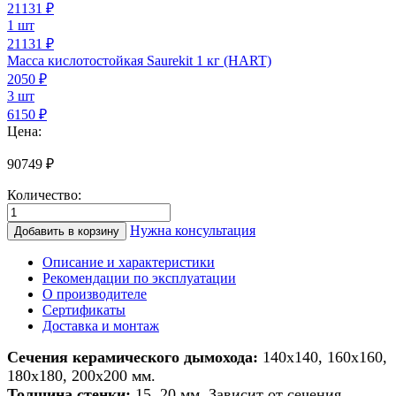
21131
₽
1 шт
21131 ₽
Масса кислотостойкая Saurekit 1 кг (HART)
2050
₽
3 шт
6150 ₽
Цена:
90749
₽
Количество:
Количество
товара
Нужна консультация
Добавить в корзину
Дымоход
из
Описание и характеристики
керамики
Рекомендации по эксплуатации
для
О производителе
печи/
Сертификаты
камина/
Доставка и монтаж
котла
200х200мм
Сечения керамического дымохода:
140х140, 160х160,
h
180х180, 200х200 мм.
4м
Толщина стенки:
15, 20 мм. Зависит от сечения.