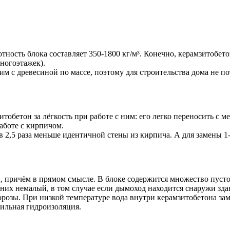
отность блока составляет 350-1800 кг/м³. Конечно, керамзитобе
ногоэтажек).
им с древесиной по массе, поэтому для строительства дома не по
бетон за лёгкость при работе с ним: его легко переносить с мес
аботе с кирпичом.
в 2,5 раза меньше идентичной стены из кирпича. А для замены 1
, причём в прямом смысле. В блоке содержится множество пусто
их немалый, в том случае если дымоход находится снаружи здани
озы. При низкой температуре вода внутри керамзитобетона заме
ильная гидроизоляция.