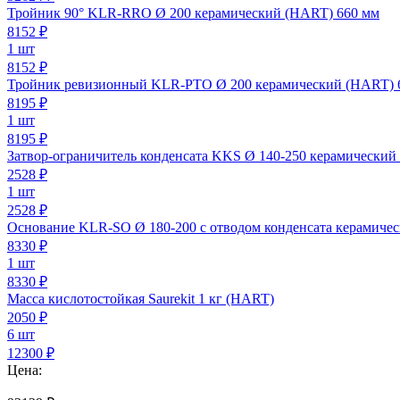
Тройник 90° KLR-RRO Ø 200 керамический (HART) 660 мм
8152
₽
1 шт
8152 ₽
Тройник ревизионный KLR-PTO Ø 200 керамический (HART) 
8195
₽
1 шт
8195 ₽
Затвор-ограничитель конденсата KKS Ø 140-250 керамический
2528
₽
1 шт
2528 ₽
Основание KLR-SO Ø 180-200 с отводом конденсата керамиче
8330
₽
1 шт
8330 ₽
Масса кислотостойкая Saurekit 1 кг (HART)
2050
₽
6 шт
12300 ₽
Цена: