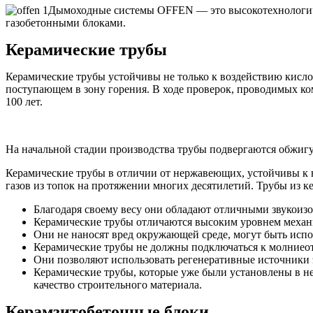
Дымоходные системы OFFEN — это высокотехнологичн
газобетонными блоками.
Керамические трубы
Керамические трубы устойчивы не только к воздействию кислот
поступающем в зону горения. В ходе проверок, проводимых ком
100 лет.
На начальной стадии производства трубы подвергаются обжигу 
Керамические трубы в отличии от нержавеющих, устойчивы к 
газов из топок на протяжении многих десятилетий. Трубы из к
Благодаря своему весу они обладают отличными звукои
Керамические трубы отличаются высоким уровнем механи
Они не наносят вред окружающей среде, могут быть испо
Керамические трубы не должны подключаться к молниеот
Они позволяют использовать регенеративные источники 
Керамические трубы, которые уже были установлены в не
качество строительного материала.
Керамзитобетонные блоки