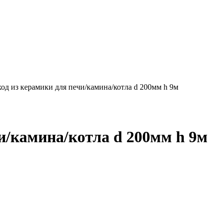
д из керамики для печи/камина/котла d 200мм h 9м
и/камина/котла d 200мм h 9м