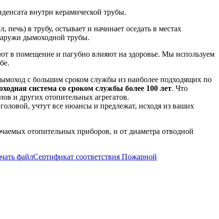
нденсата внутри керамической трубы.
 печь) в трубу, остывает и начинает оседать в местах
снаружи дымоходной трубы.
дают в помещение и пагубно влияют на здоровье. Мы используем
бе.
дымоход с большим сроком службы из наиболее подходящих по
одная система со сроком службы более 100 лет
. Что
ов и других отопительных агрегатов.
головой, учтут все нюансы и предлежат, исходя из ваших
ючаемых отопительных приборов, и от диаметра отводной
ачать файл
Сертификат соответствия Пожарной