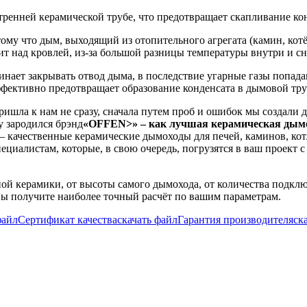
ренней керамической трубе, что предотвращает скапливание ко
му что дым, выходящий из отопительного агрегата (камин, котёл,
дит над кровлей, из-за большой разницы температуры внутри и 
чинает закрывать отвод дыма, в последствие угарные газы попа
фективно предотвращает образование конденсата в дымовой тру
шла к нам не сразу, сначала путем проб и ошибок мы создали 
у зародился брэнд
«OFFEN>» – как лучшая керамическая дымох
качественные керамические дымоходы для печей, каминов, котл
алистам, которые, в свою очередь, погрузятся в ваш проект с 
ой керамики, от высоты самого дымохода, от количества подкл
ы получите наиболее точный расчёт по вашим параметрам.
файл
Сертификат качества
скачать файл
Гарантия производителя
ск