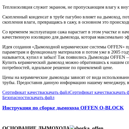
Теплоизоляция служит экраном, не пропускающим влагу к внут
Скопленный конденсат в трубе пагубно влияет на дымоход, пото
скопления влаги, превращаясь в сажу, в основном это происхо
Со временем эксплуатации сажа нарастает в этом участке и на
качественную изоляцию для дымохода, которая максимально эф
Идея создания «Дымоходной керамические системы OFFEN» при
параметрам и функционалу материалов и потом уже в 2005 год
называется, купил и забыл! Так появились Дымоходы OFFEN — 
Купить керамический дымоход можно обратившись к нашим специ
потребностей, идеальное решение по приемлемой цене.
Цены на керамические дымоходы зависят от вида использованн
трубы. Предоставив данную информацию нашему менеджеру, в
Сертификат качества
скачать файл
Сертификат качества
скачать 
Безопасности
скачать файл
Инструкция по сборке дымохода OFFEN O-BLOCK
ОСНОВАНИЕ ДЫМОХОДА