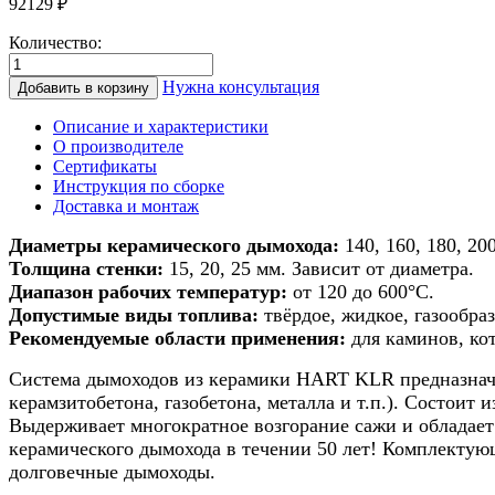
92129
₽
Количество:
Количество
товара
Нужна консультация
Добавить в корзину
Дымоход
из
Описание и характеристики
керамики
О производителе
для
Сертификаты
печи/
Инструкция по сборке
камина/
Доставка и монтаж
котла
d
Диаметры керамического дымохода:
140, 160, 180, 200
200мм
Толщина стенки:
15, 20, 25 мм. Зависит от диаметра.
h
Диапазон рабочих температур:
от 120 до 600°С.
9м
Допустимые виды топлива:
твёрдое, жидкое, газообраз
Рекомендуемые области применения:
для каминов, ко
Система дымоходов из керамики HART KLR предназначе
керамзитобетона, газобетона, металла и т.п.). Состоит
Выдерживает многократное возгорание сажи и обладает
керамического дымохода в течении 50 лет! Комплекту
долговечные дымоходы.