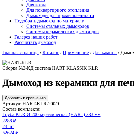
Для котла
Для поквартирного отопления
Дымоходы для промышленности
Подобрать дымоход по материалу
Системы стальных дымоходов
Системы керамических дымоходов
Галерея наших работ
Рассчитать дымоход
Главная страница
›
Каталог
›
Применение
›
Для камина
›
Дымохо
Сборка №3-КД система HART KLASSIK KLR
Дымоход из керамики для печ
Добавить к сравнению
Артикул:
HART-KLR-200/9
Состав комплекта:
Труба KLR Ø 200 керамическая (HART) 333 мм
2288
₽
23 шт
52624 ₽