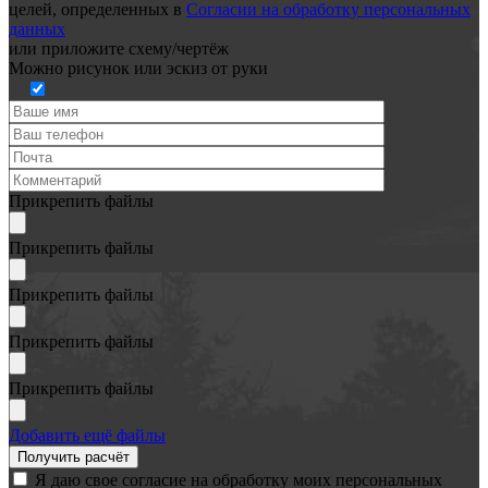
целей, определенных в
Согласии на обработку персональных
данных
или
приложите схему/чертёж
Можно рисунок или эскиз от руки
Прикрепить файлы
Прикрепить файлы
Прикрепить файлы
Прикрепить файлы
Прикрепить файлы
Добавить ещё файлы
Я даю свое согласие на обработку моих персональных