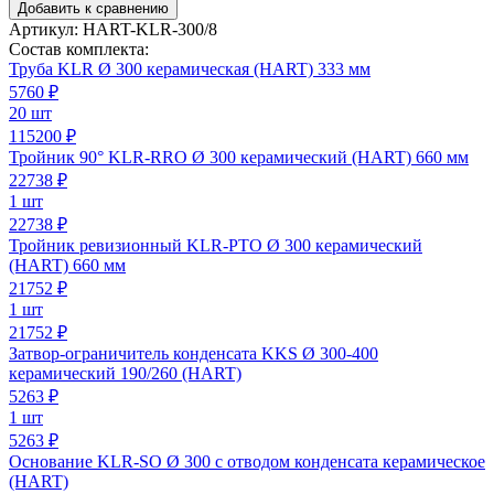
Добавить к сравнению
Артикул:
HART-KLR-300/8
Состав комплекта:
Труба KLR Ø 300 керамическая (HART) 333 мм
5760
₽
20 шт
115200 ₽
Тройник 90° KLR-RRO Ø 300 керамический (HART) 660 мм
22738
₽
1 шт
22738 ₽
Тройник ревизионный KLR-PTO Ø 300 керамический
(HART) 660 мм
21752
₽
1 шт
21752 ₽
Затвор-ограничитель конденсата KKS Ø 300-400
керамический 190/260 (HART)
5263
₽
1 шт
5263 ₽
Основание KLR-SO Ø 300 с отводом конденсата керамическое
(HART)