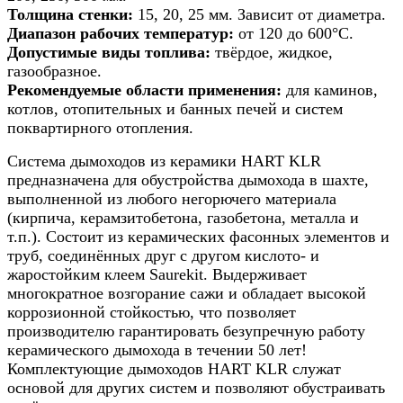
8м
Толщина стенки:
15, 20, 25 мм. Зависит от диаметра.
Диапазон рабочих температур:
от 120 до 600°С.
Допустимые виды топлива:
твёрдое, жидкое,
газообразное.
Рекомендуемые области применения:
для каминов,
котлов, отопительных и банных печей и систем
поквартирного отопления.
Система дымоходов из керамики HART KLR
предназначена для обустройства дымохода в шахте,
выполненной из любого негорючего материала
(кирпича, керамзитобетона, газобетона, металла и
т.п.). Состоит из керамических фасонных элементов и
труб, соединённых друг с другом кислото- и
жаростойким клеем Saurekit. Выдерживает
многократное возгорание сажи и обладает высокой
коррозионной стойкостью, что позволяет
производителю гарантировать безупречную работу
керамического дымохода в течении 50 лет!
Комплектующие дымоходов HART KLR служат
основой для других систем и позволяют обустраивать