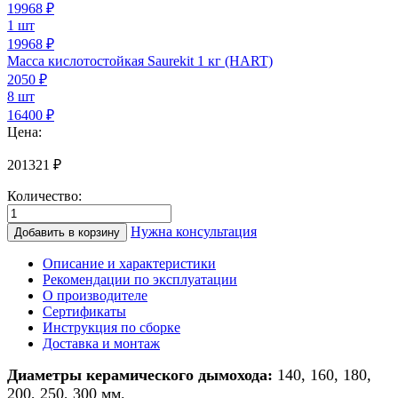
19968
₽
1 шт
19968 ₽
Масса кислотостойкая Saurekit 1 кг (HART)
2050
₽
8 шт
16400 ₽
Цена:
201321
₽
Количество:
Количество
товара
Нужна консультация
Добавить в корзину
Дымоход
из
Описание и характеристики
керамики
Рекомендации по эксплуатации
для
О производителе
печи/
Сертификаты
камина/
Инструкция по сборке
котла
Доставка и монтаж
d
300мм
Диаметры керамического дымохода:
140, 160, 180,
h
200, 250, 300 мм.