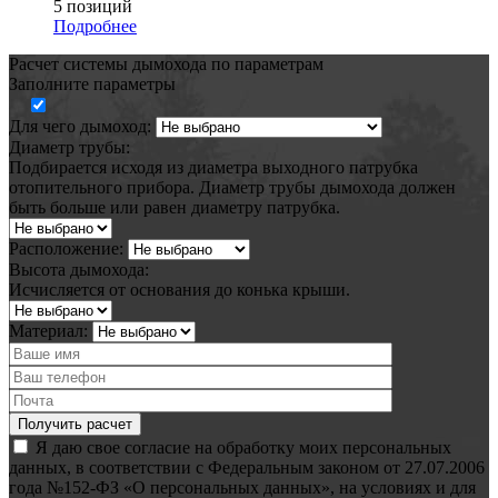
5 позиций
Подробнее
Расчет системы дымохода по параметрам
Заполните параметры
Для чего дымоход:
Диаметр трубы:
Подбирается исходя из диаметра выходного патрубка
отопительного прибора. Диаметр трубы дымохода должен
быть больше или равен диаметру патрубка.
Расположение:
Высота дымохода:
Исчисляется от основания до конька крыши.
Материал:
Я даю свое согласие на обработку моих персональных
данных, в соответствии с Федеральным законом от 27.07.2006
года №152-ФЗ «О персональных данных», на условиях и для