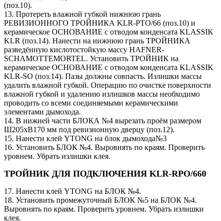
(поз.10).
13. Протереть влажной губкой нижнюю грань
РЕВИЗИОННОГО ТРОЙНИКА KLR-PTO/66 (поз.10) и
керамическое ОСНОВАНИЕ с отводом конденсата KLASSIK
KLR (поз.14). Нанести на нижнюю грань ТРОЙНИКА
разведённую кислотостойкую массу HAFNER-
SCHAMOTTEMORTEL. Установить ТРОЙНИК на
керамическое ОСНОВАНИЕ с отводом конденсата KLASSIK
KLR-SO (поз.14). Пазы должны совпасть. Излишки массы
удалить влажной губкой. Операцию по очистке поверхности
влажной губкой и удалению излишков массы необходимо
проводить со всеми соединяемыми керамическими
элементами дымохода.
14. В нижней части БЛОКА №4 вырезать проём размером
Ш205хВ170 мм под ревизионную дверцу (поз.12).
15. Нанести клей YTONG на блок дымохода№3
16. Установить БЛОК №4. Выровнять по краям. Проверить
уровнем. Убрать излишки клея.
ТРОЙНИК ДЛЯ ПОДКЛЮЧЕНИЯ KLR-RPO/660
17. Нанести клей YTONG на БЛОК №4.
18. Установить промежуточный БЛОК №5 на БЛОК №4.
Выровнять по краям. Проверить уровнем. Убрать излишки
клея.