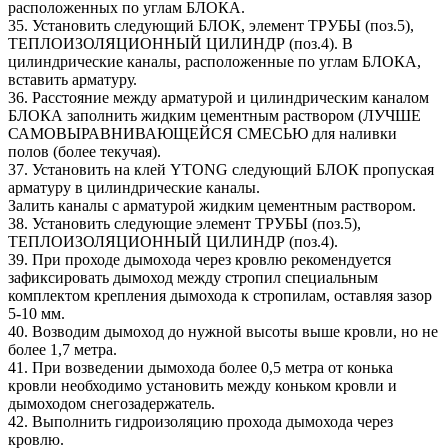
расположенных по углам БЛОКА.
35. Установить следующий БЛОК, элемент ТРУБЫ (поз.5),
ТЕПЛОИЗОЛЯЦИОННЫЙ ЦИЛИНДР (поз.4). В
цилиндрические каналы, расположенные по углам БЛОКА,
вставить арматуру.
36. Расстояние между арматурой и цилиндрическим каналом
БЛОКА заполнить жидким цементным раствором (ЛУЧШЕ
САМОВЫРАВНИВАЮЩЕЙСЯ СМЕСЬЮ для наливки
полов (более текучая).
37. Установить на клей YTONG следующий БЛОК пропуская
арматуру в цилиндрические каналы.
Залить каналы с арматурой жидким цементным раствором.
38. Установить следующие элемент ТРУБЫ (поз.5),
ТЕПЛОИЗОЛЯЦИОННЫЙ ЦИЛИНДР (поз.4).
39. При проходе дымохода через кровлю рекомендуется
зафиксировать дымоход между стропил специальным
комплектом крепления дымохода к стропилам, оставляя зазор
5-10 мм.
40. Возводим дымоход до нужной высоты выше кровли, но не
более 1,7 метра.
41. При возведении дымохода более 0,5 метра от конька
кровли необходимо установить между коньком кровли и
дымоходом снегозадержатель.
42. Выполнить гидроизоляцию прохода дымохода через
кровлю.