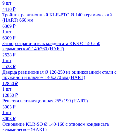
9 шт
4410 ₽
Тройник ревизионный KLR-PTO Ø 140 керамический
(HART) 660 мм
6309
₽
1 шт
6309 ₽
Затвор-ограничитель конденсата KKS Ø 140-250
керамический 140/260 (HART)
2528
₽
1 шт
2528 ₽
Дверца ревизионная Ø 120-250 из оцинкованной стали с
пружиной и ключом 140х270 мм (HART)
12850
₽
1 шт
12850 ₽
Решетка вентиляционная 255х190 (HART)
3003
₽
1 шт
3003 ₽
Основание KLR-SO Ø 140-160 с отводом конденсата
керамическое (HART)