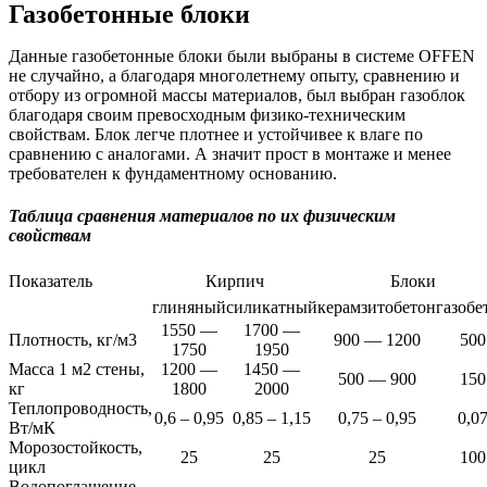
Газобетонные блоки
Данные газобетонные блоки были выбраны в системе OFFEN
не случайно, а благодаря многолетнему опыту, сравнению и
отбору из огромной массы материалов, был выбран газоблок
благодаря своим превосходным физико-техническим
свойствам. Блок легче плотнее и устойчивее к влаге по
сравнению с аналогами. А значит прост в монтаже и менее
требователен к фундаментному основанию.
Таблица сравнения материалов по их физическим
свойствам
Показатель
Кирпич
Блоки
глиняный
силикатный
керамзитобетон
газобе
1550 —
1700 —
Плотность, кг/м3
900 — 1200
500
1750
1950
Масса 1 м2 стены,
1200 —
1450 —
500 — 900
150
кг
1800
2000
Теплопроводность,
0,6 – 0,95
0,85 – 1,15
0,75 – 0,95
0,0
Вт/мК
Морозостойкость,
25
25
25
100
цикл
Водопоглащение,