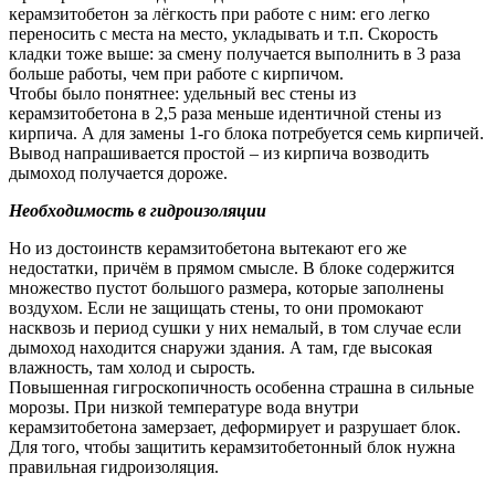
керамзитобетон за лёгкость при работе с ним: его легко
переносить с места на место, укладывать и т.п. Скорость
кладки тоже выше: за смену получается выполнить в 3 раза
больше работы, чем при работе с кирпичом.
Чтобы было понятнее: удельный вес стены из
керамзитобетона в 2,5 раза меньше идентичной стены из
кирпича. А для замены 1-го блока потребуется семь кирпичей.
Вывод напрашивается простой – из кирпича возводить
дымоход получается дороже.
Необходимость в гидроизоляции
Но из достоинств керамзитобетона вытекают его же
недостатки, причём в прямом смысле. В блоке содержится
множество пустот большого размера, которые заполнены
воздухом. Если не защищать стены, то они промокают
насквозь и период сушки у них немалый, в том случае если
дымоход находится снаружи здания. А там, где высокая
влажность, там холод и сырость.
Повышенная гигроскопичность особенна страшна в сильные
морозы. При низкой температуре вода внутри
керамзитобетона замерзает, деформирует и разрушает блок.
Для того, чтобы защитить керамзитобетонный блок нужна
правильная гидроизоляция.