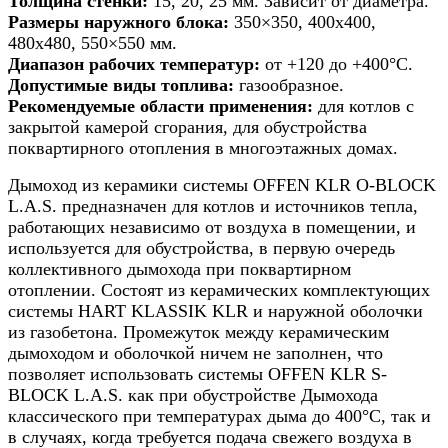
Толщина стенки:
15, 20, 25 мм. Зависит от диаметра.
Размеры наружного блока:
350×350, 400х400,
480х480, 550×550 мм.
Диапазон рабочих температур:
от +120 до +400°С.
Допустимые виды топлива:
газообразное.
Рекомендуемые области применения:
для котлов с
закрытой камерой сгорания, для обустройства
поквартирного отопления в многоэтажных домах.
Дымоход из керамики системы OFFEN KLR O-BLOCK
L.A.S. предназначен для котлов и источников тепла,
работающих независимо от воздуха в помещении, и
используется для обустройства, в первую очередь
коллективного дымохода при поквартирном
отоплении. Состоят из керамических комплектующих
системы HART KLASSIK KLR и наружной оболочки
из газобетона. Промежуток между керамическим
дымоходом и оболочкой ничем не заполнен, что
позволяет использовать системы OFFEN KLR S-
BLOCK L.A.S. как при обустройстве Дымохода
классического при температурах дыма до 400°С, так и
в случаях, когда требуется подача свежего воздуха в