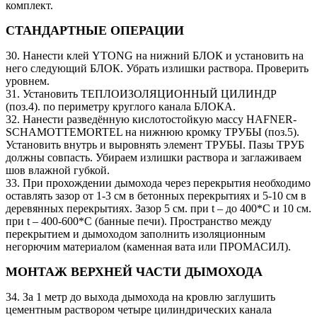
комплект.
СТАНДАРТНЫЕ ОПЕРАЦИИ
30. Нанести клей YTONG на нижний БЛОК и установить на
него следующий БЛОК. Убрать излишки раствора. Проверить
уровнем.
31. Установить ТЕПЛОИЗОЛЯЦИОННЫЙ ЦИЛИНДР
(поз.4). по периметру круглого канала БЛОКА.
32. Нанести разведённую кислотостойкую массу HAFNER-
SCHAMOTTEMORTEL на нижнюю кромку ТРУБЫ (поз.5).
Установить внутрь и выровнять элемент ТРУБЫ. Пазы ТРУБ
должны совпасть. Убираем излишки раствора и заглаживаем
шов влажной губкой.
33. При прохождении дымохода через перекрытия необходимо
оставлять зазор от 1-3 см в бетонных перекрытиях и 5-10 см в
деревянных перекрытиях. Зазор 5 см. при t – до 400*C и 10 см.
при t – 400-600*C (банные печи). Пространство между
перекрытием и дымоходом заполнить изоляционным
негорючим материалом (каменная вата или ПРОМАСИЛ).
МОНТАЖ ВЕРХНЕЙ ЧАСТИ ДЫМОХОДА
34. За 1 метр до выхода дымохода на кровлю заглушить
цементным раствором четыре цилиндрических канала