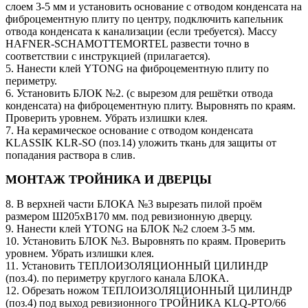
слоем 3-5 мм и установить основание с отводом конденсата на
фиброцементную плиту по центру, подключить капельник
отвода конденсата к канализации (если требуется). Массу
HAFNER-SCHAMOTTEMORTEL развести точно в
соответствии с инструкцией (прилагается).
5. Нанести клей YTONG на фиброцементную плиту по
периметру.
6. Установить БЛОК №2. (с вырезом для решётки отвода
конденсата) на фиброцементную плиту. Выровнять по краям.
Проверить уровнем. Убрать излишки клея.
7. На керамическое основание с отводом конденсата
KLASSIK KLR-SO (поз.14) уложить ткань для защиты от
попадания раствора в слив.
МОНТАЖ ТРОЙНИКА И ДВЕРЦЫ
8. В верхней части БЛОКА №3 вырезать пилой проём
размером Ш205хВ170 мм. под ревизионную дверцу.
9. Нанести клей YTONG на БЛОК №2 слоем 3-5 мм.
10. Установить БЛОК №3. Выровнять по краям. Проверить
уровнем. Убрать излишки клея.
11. Установить ТЕПЛОИЗОЛЯЦИОННЫЙ ЦИЛИНДР
(поз.4). по периметру круглого канала БЛОКА.
12. Обрезать ножом ТЕПЛОИЗОЛЯЦИОННЫЙ ЦИЛИНДР
(поз.4) под выход ревизионного ТРОЙНИКА KLQ-PTO/66