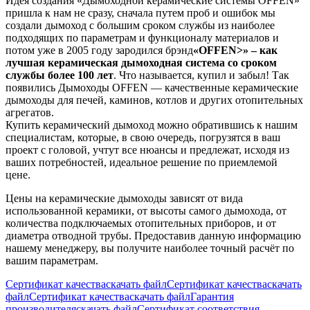
Идея создания «Дымоходной керамические системы OFFEN»
пришла к нам не сразу, сначала путем проб и ошибок мы
создали дымоход с большим сроком службы из наиболее
подходящих по параметрам и функционалу материалов и
потом уже в 2005 году зародился брэнд
«OFFEN>» – как
лучшая керамическая дымоходная система со сроком
службы более 100 лет
. Что называется, купил и забыл! Так
появились Дымоходы OFFEN — качественные керамические
дымоходы для печей, каминов, котлов и других отопительных
агрегатов.
Купить керамический дымоход можно обратившись к нашим
специалистам, которые, в свою очередь, погрузятся в ваш
проект с головой, учтут все нюансы и предлежат, исходя из
ваших потребностей, идеальное решение по приемлемой
цене.
Цены на керамические дымоходы зависят от вида
использованной керамики, от высоты самого дымохода, от
количества подключаемых отопительных приборов, и от
диаметра отводной трубы. Предоставив данную информацию
нашему менеджеру, вы получите наиболее точный расчёт по
вашим параметрам.
Сертификат качества
скачать файл
Сертификат качества
скачать
файл
Сертификат качества
скачать файл
Гарантия
производителя
скачать файл
Сертификат соответствия