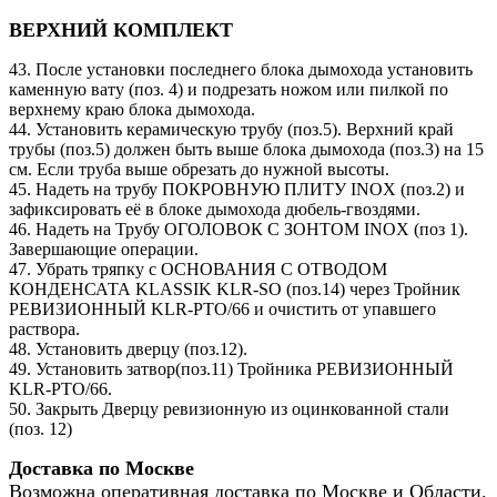
ВЕРХНИЙ КОМПЛЕКТ
43. После установки последнего блока дымохода установить
каменную вату (поз. 4) и подрезать ножом или пилкой по
верхнему краю блока дымохода.
44. Установить керамическую трубу (поз.5). Верхний край
трубы (поз.5) должен быть выше блока дымохода (поз.3) на 15
см. Если труба выше обрезать до нужной высоты.
45. Надеть на трубу ПОКРОВНУЮ ПЛИТУ INOX (поз.2) и
зафиксировать её в блоке дымохода дюбель-гвоздями.
46. Надеть на Трубу ОГОЛОВОК С ЗОНТОМ INOX (поз 1).
Завершающие операции.
47. Убрать тряпку с ОСНОВАНИЯ С ОТВОДОМ
КОНДЕНСАТА KLASSIK KLR-SO (поз.14) через Тройник
РЕВИЗИОННЫЙ KLR-PTO/66 и очистить от упавшего
раствора.
48. Установить дверцу (поз.12).
49. Установить затвор(поз.11) Тройника РЕВИЗИОННЫЙ
KLR-PTO/66.
50. Закрыть Дверцу ревизионную из оцинкованной стали
(поз. 12)
Доставка по Москве
Возможна оперативная доставка по Москве и Области.