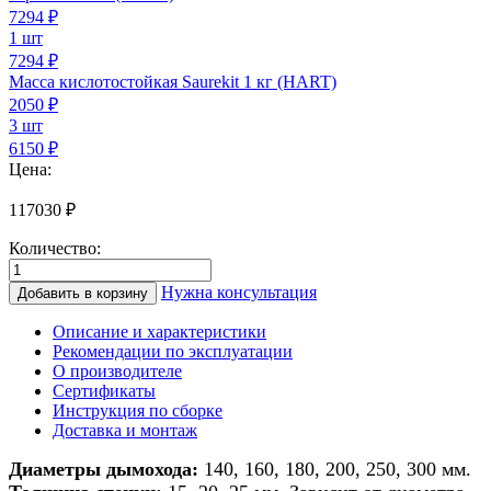
7294
₽
1 шт
7294 ₽
Масса кислотостойкая Saurekit 1 кг (HART)
2050
₽
3 шт
6150 ₽
Цена:
117030
₽
Количество:
Количество
товара
Нужна консультация
Добавить в корзину
Дымоход
из
Описание и характеристики
керамики
Рекомендации по эксплуатации
для
О производителе
поквартирного
Сертификаты
отопления
Инструкция по сборке
d
Доставка и монтаж
140мм,
h
Диаметры дымохода:
140, 160, 180, 200, 250, 300 мм.
9м