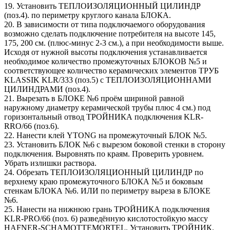
19. Установить ТЕПЛОИЗОЛЯЦИОННЫЙ ЦИЛИНДР
(поз.4). по периметру круглого канала БЛОКА.
20. В зависимости от типа подключаемого оборудования
возможно сделать подключение потребителя на высоте 145,
175, 200 см. (плюс-минус 2-3 см.), а при необходимости выше.
Исходя от нужной высоты подключения устанавливается
необходимое количество промежуточных БЛОКОВ №5 и
соответствующее количество керамических элементов ТРУБ
KLASSIK KLR/333 (поз.5) c ТЕПЛОИЗОЛЯЦИОННАМИ
ЦИЛИНДРАМИ (поз.4).
21. Вырезать в БЛОКЕ №6 проём шириной равной
наружному диаметру керамической трубы плюс 4 см.) под
горизонтальный отвод ТРОЙНИКА подключения KLR-
RRO/66 (поз.6).
22. Нанести клей YTONG на промежуточный БЛОК №5.
23. Установить БЛОК №6 с вырезом боковой стенки в сторону
подключения. Выровнять по краям. Проверить уровнем.
Убрать излишки раствора.
24. Обрезать ТЕПЛОИЗОЛЯЦИОННЫЙ ЦИЛИНДР по
верхнему краю промежуточного БЛОКА №5 и боковым
стенкам БЛОКА №6. ИЛИ по периметру выреза в БЛОКЕ
№6.
25. Нанести на нижнюю грань ТРОЙНИКА подключения
KLR-PRO/66 (поз. 6) разведённую кислотостойкую массу
HAFNER-SCHAMOTTEMORTEL. Установить ТРОЙНИК.