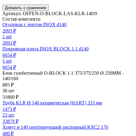
Добавить к сравнению
Артикул:
OFFEN-O-BLOCK-LAS-KLR-140/9
Состав комплекта:
Оголовок с зонтом INOX d140
2093
₽
1 шт
2093 ₽
Покровная плита INOX BLOCK 1.1 d140
6654
₽
1 шт
6654 ₽
Блок газобетонный O-BLOCK 1.1 375/375/250 Ø 250ММ -
140/160
885
₽
36 шт
31860 ₽
Труба KLR Ø 140 керамическая (HART) 333 мм
1473
₽
23 шт
33879 ₽
Хомут ø 140 центрирующий распорный КХС2 170
490
₽