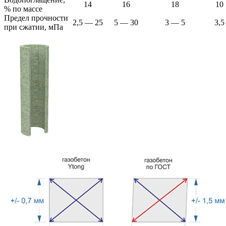
14
16
18
10
% по массе
Предел прочности
2,5 — 25
5 — 30
3 — 5
3,5
при сжатии, мПа