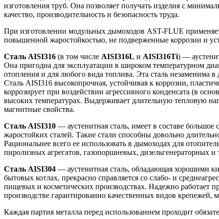
изготовления труб. Она позволяет получать изделия с минима
качество, производительность и безопасность труда.
При изготовлении модульных дымоходов AST-FLUE применяется
повышенной жаростойкостью, не подверженные коррозии и ус
Сталь AISI316
(в том числе
AISI316L
и
AISI316Ti
) — аустени
Она пригодна для эксплуатации в широком температурном диап
отопления и для любого вида топлива. Эта сталь незаменима 
Сталь AISI316 высокопрочная, устойчивая к коррозии, пласти
коррозирует при воздействии агрессивного конденсата (в осно
высоких температурах. Выдерживает длительную тепловую нагру
магнитные свойства.
Сталь AISI310
— аустенитная сталь, имеет в составе большое
жаростойких сталей. Такие стали способны довольно длительно
Рациональнее всего ее использовать в дымоходах для отопител
пиролизных агрегатов, газопоршневых, дизельгенераторных и т
Сталь AISI304
— аустенитная сталь, обладающая хорошими ки
бытовых котлах, прекрасно справляется со слабо- и среднеагр
пищевых и косметических производствах. Надежно работает пр
производстве гарантированно качественных видов крепежей, м
Каждая партия металла перед использованием проходит обязате