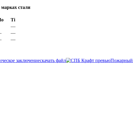
 марках стали
Мо
Ti
—
—
—
—
—
ческое заключение
скачать файл
Пожарный 