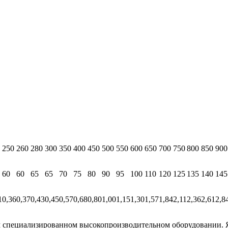
250
260
280
300
350
400
450
500
550
600
650
700
750
800
850
900
60
60
65
65
70
75
80
90
95
100
110
120
125
135
140
145
1
0,36
0,37
0,43
0,45
0,57
0,68
0,80
1,00
1,15
1,30
1,57
1,84
2,11
2,36
2,61
2,8
специализированном высокопроизводительном оборудовании. Я