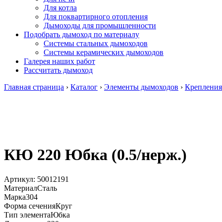
Для котла
Для поквартирного отопления
Дымоходы для промышленности
Подобрать дымоход по материалу
Системы стальных дымоходов
Системы керамических дымоходов
Галерея наших работ
Рассчитать дымоход
Главная страница
›
Каталог
›
Элементы дымоходов
›
Крепления
КЮ 220 Юбка (0.5/нерж.)
Артикул:
50012191
Материал
Сталь
Марка
304
Форма сечения
Круг
Тип элемента
Юбка