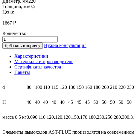
Диаметр, мм
220
Толщина, мм
0,5
Цена:
1667
₽
Количество:
Количество
товара
Нужна консультация
Добавить в корзину
КЮ
220
Характеристики
Юбка
Материалы и производитель
(0.5/
Сертификаты качества
нерж.)
Пакеты
d
80
100
110
115
120
130
150
160
180
200
210
220
230
H
40
40
40
40
40
45
45
45
50
50
50
50
50
масса 0,5 кг
0,09
0,11
0,12
0,12
0,12
0,15
0,17
0,18
0,23
0,25
0,28
0,30
0,3
Элементы дымоходов AST-FLUE производятся на современном 