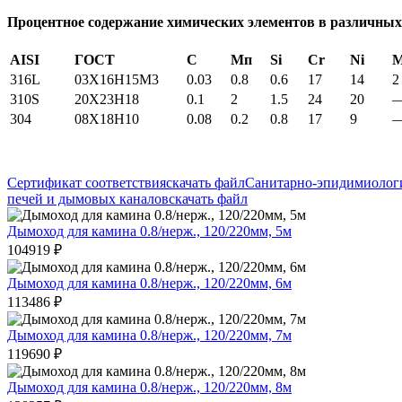
Процентное содержание химических элементов в различных
AISI
ГОСТ
С
Мп
Si
Cr
Ni
316L
03X16H15M3
0.03
0.8
0.6
17
14
2
310S
20Х23Н18
0.1
2
1.5
24
20
304
08Х18Н10
0.08
0.2
0.8
17
9
Сертификат соответствия
скачать файл
Санитарно-эпидимиологи
печей и дымовых каналов
скачать файл
Дымоход для камина 0.8/нерж., 120/220мм, 5м
104919
₽
Дымоход для камина 0.8/нерж., 120/220мм, 6м
113486
₽
Дымоход для камина 0.8/нерж., 120/220мм, 7м
119690
₽
Дымоход для камина 0.8/нерж., 120/220мм, 8м