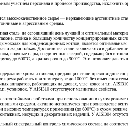
льным участием персонала в процессе производства, исключить 
 высококачественное сырьё — нержавеющие аустенитные стали 
тойчивые к агрессивным средам.
тная сталь, на сегодняшний день лучший и оптимальный материа
азоне, стойка к большому количеству концентрированных кислот
в дымоходах для конденсационных котлов, является оптимальным
чная и жаростойкая. Достоинства стали заключаются в добавлени
вном, водяные пары, соединенные с серой, содержащейся в топл
зку до 600°С, а краткосрочно до 900°С. Это позволяет давать н
 содержание хрома и никеля, придающих стали превосходное соп
е время работать при температуре до 1000°С без изменения гео
ьных аппаратов, работающих на дровах, угле, коксе и т.п. AISI
.п. установок. У AISI310 отсутствуют магнитные свойства.
слотостойкими свойствами при использовании в сухом режиме н
ессивными средами, активно используется при производстве вен
и высоких температурах применения (до 600°С) в сухом режиме
онтажных, несущих и декоративных изделий. У AISI304 отсутст
льный спектральный контроль химического состава на соответст