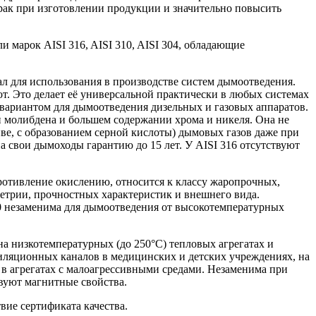
брак при изготовлении продукции и значительно повысить
марок AISI 316, AISI 310, AISI 304, обладающие
л для использования в производстве систем дымоотведения.
. Это делает её универсаль­ной практически в любых системах
 вариантом для дымоотведения дизельных и газовых аппаратов.
и молибдена и большем содержании хрома и никеля. Она не
иве, с образованием серной кислоты) дымовых газов даже при
а свои дымоходы гарантию до 15 лет. У AISI 316 отсутствуют
ротивление окислению, относится к классу жаропрочных,
метрии, прочностных характеристик и внешнего вида.
310 незаменима для дымоотведения от высокотемпературных
а низкотемпературных (до 250°С) тепловых агрегатах и
тиляционных каналов в медицинских и детских учреждениях, на
 в агрегатах с малоагрессивными средами. Незаменима при
вуют магнитные свойства.
вие сертификата качества.