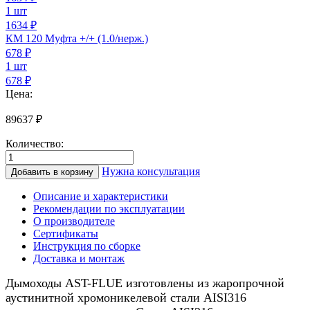
1 шт
1634 ₽
КМ 120 Муфта +/+ (1.0/нерж.)
678
₽
1 шт
678 ₽
Цена:
89637
₽
Количество:
Количество
товара
Нужна консультация
Добавить в корзину
Дымоход
для
Описание и характеристики
камина
Рекомендации по эксплуатации
0.8/
О производителе
нерж.,
Сертификаты
120/220мм,
Инструкция по сборке
10м
Доставка и монтаж
Дымоходы AST-FLUE изготовлены из жаропрочной
аустинитной хромоникелевой стали AISI316