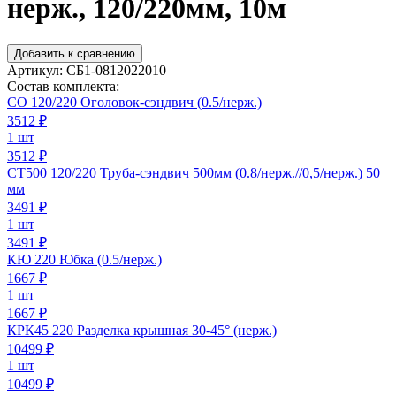
нерж., 120/220мм, 10м
Добавить к сравнению
Артикул:
СБ1-0812022010
Состав комплекта:
СО 120/220 Оголовок-сэндвич (0.5/нерж.)
3512
₽
1 шт
3512 ₽
СТ500 120/220 Труба-сэндвич 500мм (0.8/нерж.//0,5/нерж.) 50
мм
3491
₽
1 шт
3491 ₽
КЮ 220 Юбка (0.5/нерж.)
1667
₽
1 шт
1667 ₽
КРК45 220 Разделка крышная 30-45° (нерж.)
10499
₽
1 шт
10499 ₽