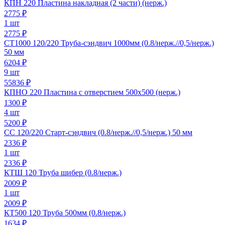
КПН 220 Пластина накладная (2 части) (нерж.)
2775
₽
1 шт
2775 ₽
СТ1000 120/220 Труба-сэндвич 1000мм (0.8/нерж.//0,5/нерж.)
50 мм
6204
₽
9 шт
55836 ₽
КПНО 220 Пластина с отверстием 500х500 (нерж.)
1300
₽
4 шт
5200 ₽
СС 120/220 Старт-сэндвич (0.8/нерж.//0,5/нерж.) 50 мм
2336
₽
1 шт
2336 ₽
КТШ 120 Труба шибер (0.8/нерж.)
2009
₽
1 шт
2009 ₽
КТ500 120 Труба 500мм (0.8/нерж.)
1634
₽