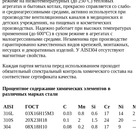
режиме на низкотемпературных (до 250°С) тепловых
агрегатах и бытовых котлах, прекрасно справляется со слабо-
и среднеагрессивными средами, активно используется при
производстве вентиляционных каналов в медицинских и
детских учреждениях, на пищевых и косметических
производствах. Надежно работает при высоких температурах
применения (до 600°С) в сухом режиме в агрегатах с
малоагрессивными средами. Незаменима при производстве
гарантированно качественных видов крепежей, монтажных,
несущих и декоративных изделий. У AISI304 отсутствуют
магнитные свойства.
Каждая партия металла перед использованием проходит
обязательный спектральный контроль химического состава на
соответствие сертификата качества.
Процентное содержание химических элементов в
различных марках стали
AISI
ГОСТ
С
Мп
Si
Cr
Ni
316L
03X16H15M3
0.03
0.8
0.6
17
14
2
310S
20Х23Н18
0.1
2
1.5
24
20
304
08Х18Н10
0.08
0.2
0.8
17
9