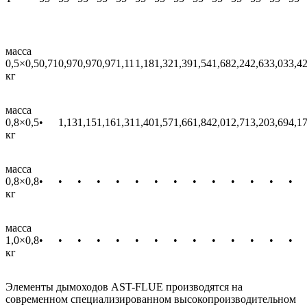
масса
0,5×0,5
0,71
0,97
0,97
0,97
1,11
1,18
1,32
1,39
1,54
1,68
2,24
2,63
3,03
3,4
кг
масса
0,8×0,5
•
1,13
1,15
1,16
1,31
1,40
1,57
1,66
1,84
2,01
2,71
3,20
3,69
4,1
кг
масса
0,8×0,8
•
•
•
•
•
•
•
•
•
•
•
•
•
•
кг
масса
1,0×0,8
•
•
•
•
•
•
•
•
•
•
•
•
•
•
кг
Элементы дымоходов AST-FLUE производятся на
современном специализированном высокопроизводительном