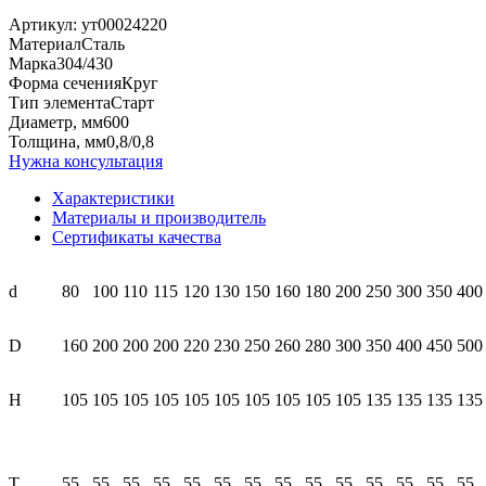
Артикул:
ут00024220
Материал
Сталь
Марка
304/430
Форма сечения
Круг
Тип элемента
Старт
Диаметр, мм
600
Толщина, мм
0,8/0,8
Нужна консультация
Характеристики
Материалы и производитель
Сертификаты качества
d
80
100
110
115
120
130
150
160
180
200
250
300
350
400
D
160
200
200
200
220
230
250
260
280
300
350
400
450
500
H
105
105
105
105
105
105
105
105
105
105
135
135
135
135
T
55
55
55
55
55
55
55
55
55
55
55
55
55
55