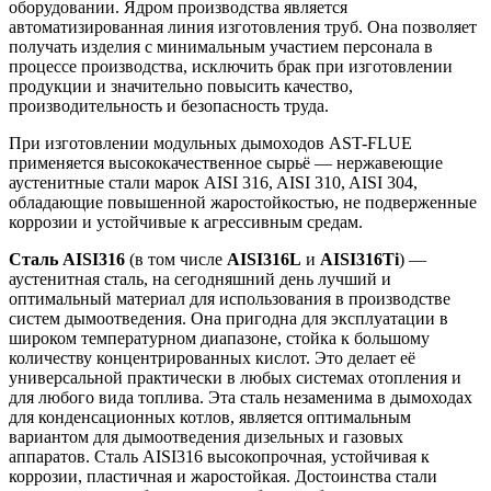
оборудовании. Ядром производства является
автоматизированная линия изготовления труб. Она позволяет
получать изделия с минимальным участием персонала в
процессе производства, исключить брак при изготовлении
продукции и значительно повысить качество,
производительность и безопасность труда.
При изготовлении модульных дымоходов AST-FLUE
применяется высококачественное сырьё — нержавеющие
аустенитные стали марок AISI 316, AISI 310, AISI 304,
обладающие повышенной жаростойкостью, не подверженные
коррозии и устойчивые к агрессивным средам.
Сталь AISI316
(в том числе
AISI316L
и
AISI316Ti
) —
аустенитная сталь, на сегодняшний день лучший и
оптимальный материал для использования в производстве
систем дымоотведения. Она пригодна для эксплуатации в
широком температурном диапазоне, стойка к большому
количеству концентрированных кислот. Это делает её
универсаль­ной практически в любых системах отопления и
для любого вида топлива. Эта сталь незаменима в дымоходах
для конденсационных котлов, является оптимальным
вариантом для дымоотведения дизельных и газовых
аппаратов. Сталь AISI316 высокопрочная, устойчивая к
коррозии, пластичная и жаростойкая. Достоинства стали