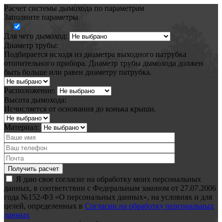
Расчет системы дымохода по параметрам
Заполните параметры
Для чего дымоход:
Диаметр трубы:
Подбирается исходя из диаметра выходного патрубка
отопительного прибора. Диаметр трубы дымохода должен
быть больше или равен диаметру патрубка.
Расположение:
Высота дымохода:
Исчисляется от основания до конька крыши.
Материал:
Я даю свое согласие на обработку моих персональных
данных, в соответствии с Федеральным законом от 27.07.2006
года №152-ФЗ «О персональных данных», на условиях и для
целей, определенных в
Согласии на обработку персональных
данных