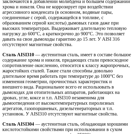
заключаются в добавлении молибдена и большем содержании
хрома и никеля. Она не коррозирует при воздействии
агрессивного конденсата (в основном, водяные пары,
соединенные с серой, содержащейся в топливе, с
образованием серной кислоты) дымовых газов даже при
высоких температурах. Выдерживает длительную тепловую
нагрузку до 600°С, а краткосрочно до 900°С. Это позволяет
давать на свои дымоходы гарантию до 15 лет. У AISI 316
отсутствуют магнитные свойства.
Сталь AISI310
— аустенитная сталь, имеет в составе большое
содержание хрома и никеля, придающих стали превосходное
сопротивление окислению, относится к классу жаропрочных,
жаростойких сталей. Такие стали способны довольно
длительное время работать при температуре до 1000°С без
изменения геометрии, прочностных характеристик и
внешнего вида. Рациональнее всего ее использовать в
дымоходах для отопительных аппаратов, работающих на
дровах, угле, коксе и т.п. AISI310 незаменима для
дымоотведения от высокотемпературных пиролизных
агрегатов, газопоршневых, дизельгенераторных и т.п.
установок. У AISI310 отсутствуют магнитные свойства.
Сталь AISI304
— аустенитная сталь, обладающая хорошими
кислотостойкими свойствами при использовании в сухом