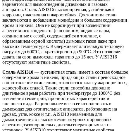
вариантом для дымоотведения дизельных и газовых
аппаратов. Сталь AISI316 высокопрочная, устойчивая к
коррозии, пластичная и жаростойкая. Достоинства стали
заключаются в добавлении молибдена и большем содержании
хрома и никеля. Она не коррозирует при воздействии
агрессивного конденсата (в основном, водяные пары,
соединенные с серой, содержащейся в топливе, с
образованием серной кислоты) дымовых газов даже при
высоких температурах. Выдерживает длительную тепловую
нагрузку до 600°С, а краткосрочно до 900°С. Это позволяет
давать на свои дымоходы гарантию до 15 лет. У AISI 316
отсутствуют магнитные свойства.
Сталь AISI310
— аустенитная сталь, имеет в составе большое
содержание хрома и никеля, придающих стали превосходное
сопротивление окислению, относится к классу жаропрочных,
жаростойких сталей. Такие стали способны довольно
длительное время работать при температуре до 1000°С без
изменения геометрии, прочностных характеристик и
внешнего вида. Рациональнее всего ее использовать в
дымоходах для отопительных аппаратов, работающих на
дровах, угле, коксе и т.п. AISI310 незаменима для
дымоотведения от высокотемпературных пиролизных
агрегатов, газопоршневых, дизельгенераторных и т.п.
установок. У AISI310 отсутствуют магнитные свойства.