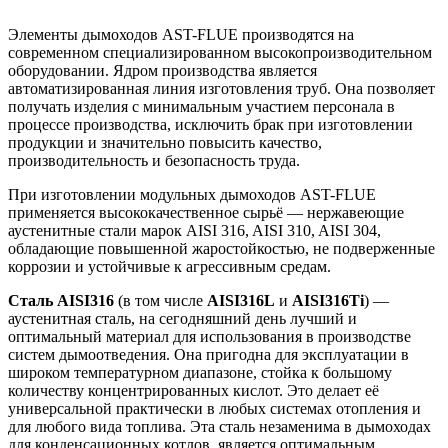
Элементы дымоходов AST-FLUE производятся на
современном специализированном высокопроизводительном
оборудовании. Ядром производства является
автоматизированная линия изготовления труб. Она позволяет
получать изделия с минимальным участием персонала в
процессе производства, исключить брак при изготовлении
продукции и значительно повысить качество,
производительность и безопасность труда.
При изготовлении модульных дымоходов AST-FLUE
применяется высококачественное сырьё — нержавеющие
аустенитные стали марок AISI 316, AISI 310, AISI 304,
обладающие повышенной жаростойкостью, не подверженные
коррозии и устойчивые к агрессивным средам.
Сталь AISI316
(в том числе
AISI316L
и
AISI316Ti
) —
аустенитная сталь, на сегодняшний день лучший и
оптимальный материал для использования в производстве
систем дымоотведения. Она пригодна для эксплуатации в
широком температурном диапазоне, стойка к большому
количеству концентрированных кислот. Это делает её
универсаль­ной практически в любых системах отопления и
для любого вида топлива. Эта сталь незаменима в дымоходах
для конденсационных котлов, является оптимальным