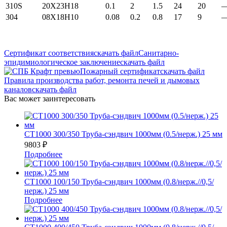
310S
20Х23Н18
0.1
2
1.5
24
20
304
08Х18Н10
0.08
0.2
0.8
17
9
Сертификат соответствия
скачать файл
Санитарно-
эпидимиологическое заключение
скачать файл
Пожарный сертификат
скачать файл
Правила производства работ, ремонта печей и дымовых
каналов
скачать файл
Вас может заинтересовать
СТ1000 300/350 Труба-сэндвич 1000мм (0.5/нерж.) 25 мм
9803
₽
Подробнее
СТ1000 100/150 Труба-сэндвич 1000мм (0.8/нерж.//0,5/
нерж.) 25 мм
Подробнее