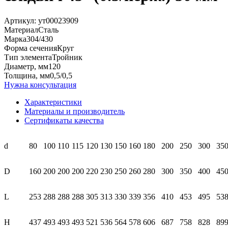
Артикул:
ут00023909
Материал
Сталь
Марка
304/430
Форма сечения
Круг
Тип элемента
Тройник
Диаметр, мм
120
Толщина, мм
0,5/0,5
Нужна консультация
Характеристики
Материалы и производитель
Сертификаты качества
d
80
100
110
115
120
130
150
160
180
200
250
300
35
D
160
200
200
200
220
230
250
260
280
300
350
400
45
L
253
288
288
288
305
313
330
339
356
410
453
495
53
H
437
493
493
493
521
536
564
578
606
687
758
828
89