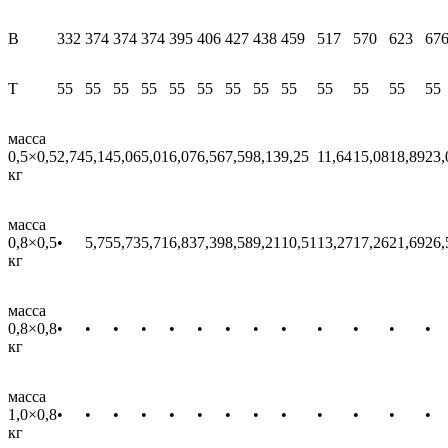
В
332
374
374
374
395
406
427
438
459
517
570
623
67
T
55
55
55
55
55
55
55
55
55
55
55
55
55
масса
0,5×0,5
2,74
5,14
5,06
5,01
6,07
6,56
7,59
8,13
9,25
11,64
15,08
18,89
23,
кг
масса
0,8×0,5
•
5,75
5,73
5,71
6,83
7,39
8,58
9,21
10,51
13,27
17,26
21,69
26,
кг
масса
0,8×0,8
•
•
•
•
•
•
•
•
•
•
•
•
•
кг
масса
1,0×0,8
•
•
•
•
•
•
•
•
•
•
•
•
•
кг