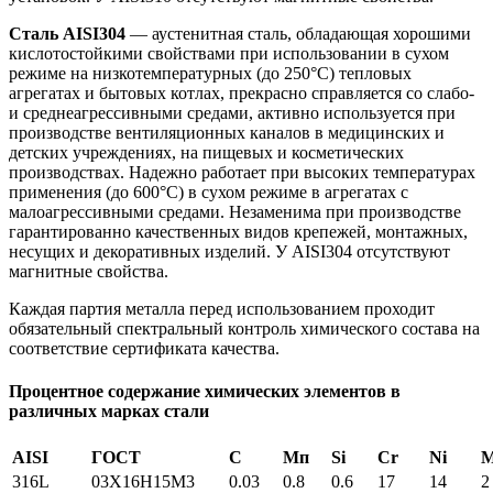
Сталь AISI304
— аустенитная сталь, обладающая хорошими
кислотостойкими свойствами при использовании в сухом
режиме на низкотемпературных (до 250°С) тепловых
агрегатах и бытовых котлах, прекрасно справляется со слабо-
и среднеагрессивными средами, активно используется при
производстве вентиляционных каналов в медицинских и
детских учреждениях, на пищевых и косметических
производствах. Надежно работает при высоких температурах
применения (до 600°С) в сухом режиме в агрегатах с
малоагрессивными средами. Незаменима при производстве
гарантированно качественных видов крепежей, монтажных,
несущих и декоративных изделий. У AISI304 отсутствуют
магнитные свойства.
Каждая партия металла перед использованием проходит
обязательный спектральный контроль химического состава на
соответствие сертификата качества.
Процентное содержание химических элементов в
различных марках стали
AISI
ГОСТ
С
Мп
Si
Cr
Ni
316L
03X16H15M3
0.03
0.8
0.6
17
14
2