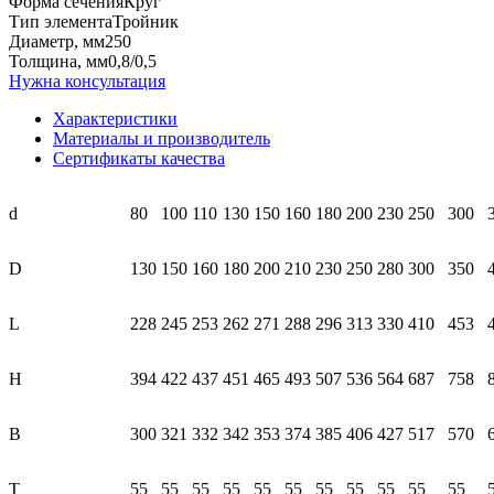
Форма сечения
Круг
Тип элемента
Тройник
Диаметр, мм
250
Толщина, мм
0,8/0,5
Нужна консультация
Характеристики
Материалы и производитель
Сертификаты качества
d
80
100
110
130
150
160
180
200
230
250
300
D
130
150
160
180
200
210
230
250
280
300
350
L
228
245
253
262
271
288
296
313
330
410
453
H
394
422
437
451
465
493
507
536
564
687
758
В
300
321
332
342
353
374
385
406
427
517
570
T
55
55
55
55
55
55
55
55
55
55
55