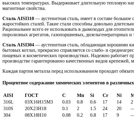
высоких температурах. Выдерживает длительную тепловую нагру
магнитные свойства.
Сталь AISI310
— аустенитная сталь, имеет в составе большое
жаростойких сталей. Такие стали способны довольно длительно
Рациональнее всего ее использовать в дымоходах для отопител
пиролизных агрегатов, газопоршневых, дизельгенераторных и т
Сталь AISI304
— аустенитная сталь, обладающая хорошими ки
бытовых котлах, прекрасно справляется со слабо- и среднеагр
пищевых и косметических производствах. Надежно работает пр
производстве гарантированно качественных видов крепежей, м
Каждая партия металла перед использованием проходит обязате
Процентное содержание химических элементов в различных
AISI
ГОСТ
С
Мп
Si
Cr
Ni
316L
03X16H15M3
0.03
0.8
0.6
17
14
2
310S
20Х23Н18
0.1
2
1.5
24
20
304
08Х18Н10
0.08
0.2
0.8
17
9