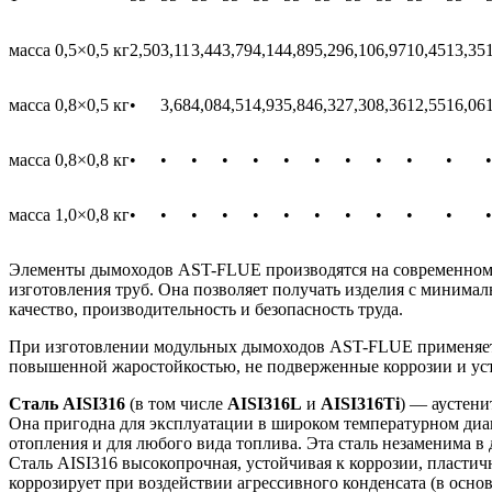
масса 0,5×0,5 кг
2,50
3,11
3,44
3,79
4,14
4,89
5,29
6,10
6,97
10,45
13,35
масса 0,8×0,5 кг
•
3,68
4,08
4,51
4,93
5,84
6,32
7,30
8,36
12,55
16,06
масса 0,8×0,8 кг
•
•
•
•
•
•
•
•
•
•
•
•
масса 1,0×0,8 кг
•
•
•
•
•
•
•
•
•
•
•
•
Элементы дымоходов AST-FLUE производятся на современном 
изготовления труб. Она позволяет получать изделия с минима
качество, производительность и безопасность труда.
При изготовлении модульных дымоходов AST-FLUE применяется
повышенной жаростойкостью, не подверженные коррозии и ус
Сталь AISI316
(в том числе
AISI316L
и
AISI316Ti
) — аустени
Она пригодна для эксплуатации в широком температурном диап
отопления и для любого вида топлива. Эта сталь незаменима 
Сталь AISI316 высокопрочная, устойчивая к коррозии, пласти
коррозирует при воздействии агрессивного конденсата (в осно