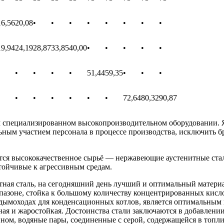
16,56
20,08
•
•
•
•
•
•
•
•
19,94
24,19
28,87
33,85
40,00
•
•
•
•
•
•
•
•
•
51,44
59,35
•
•
•
•
•
•
•
•
•
72,64
80,32
90,87
специализированном высокопроизводительном оборудовании. Я
льным участием персонала в процессе производства, исключить 
 высококачественное сырьё — нержавеющие аустенитные стали 
тойчивые к агрессивным средам.
тная сталь, на сегодняшний день лучший и оптимальный материа
азоне, стойка к большому количеству концентрированных кислот
в дымоходах для конденсационных котлов, является оптимальным
чная и жаростойкая. Достоинства стали заключаются в добавлени
вном, водяные пары, соединенные с серой, содержащейся в топл