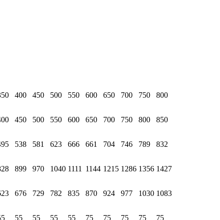
350
400
450
500
550
600
650
700
750
800
400
450
500
550
600
650
700
750
800
850
495
538
581
623
666
661
704
746
789
832
828
899
970
1040
1111
1144
1215
1286
1356
1427
623
676
729
782
835
870
924
977
1030
1083
55
55
55
55
55
75
75
75
75
75