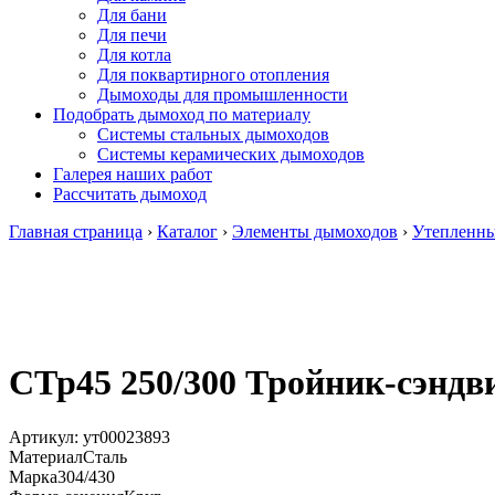
Для бани
Для печи
Для котла
Для поквартирного отопления
Дымоходы для промышленности
Подобрать дымоход по материалу
Системы стальных дымоходов
Системы керамических дымоходов
Галерея наших работ
Рассчитать дымоход
Главная страница
›
Каталог
›
Элементы дымоходов
›
Утепленн
СТр45 250/300 Тройник-сэндвич
Артикул:
ут00023893
Материал
Сталь
Марка
304/430