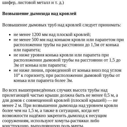
шифер, листовой металл и т. д.)
Возвышение дымохода над кровлей
Возвышение дымовых труб над кровлей следует принимать:
не менее 1200 мм над плоской кровлей;
не менее 500 мм над коньком кровли или парапетом при
расположении трубы на расстоянии до 1,5м от конька
или парапета;
не ниже уровня конька кровли или парапета при
расположении дымовой трубы на расстоянии от 1,5 до
3м от конька или парапета;
не ниже линии, проведенной от конька вниз под углом
10° к горизонту, при расположении дымовой трубы от
конька или парапета более 3м.
Во всех вышеприведённых случаях высота трубы над
прилегающей частью крыши должна быть не менее 0,5 м, а
для домов с совмещенной кровлей (плоской крышей) — не
менее 2 м. При возвышении дымохода над уровнем кровли
более чем на 1,5 м, а также в ситуациях, когда нет
возможности надёжно закрепить дымоход к несущим
сооружениям, используют хомуты-растяжки либо
конструкцию, выполняющую роль мачты.