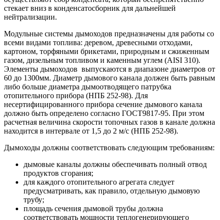
стекает вниз в конденсатосборник для дальнейшей
нейтрализации.
Модульные системы дымоходов предназначены для работы со
всеми видами топлива: деревом, древесными отходами,
картоном, торфяными брикетами, природным и сжиженным
газом, дизельным топливом и каменным углем (AISI 310).
Элементы дымоходов выпускаются в диапазоне диаметров от
60 до 1300мм. Диаметр дымового канала должен быть равным
либо больше диаметра дымоотводящего патрубка
отопительного прибора (НПБ 252-98). Для
несертифицированного прибора сечение дымового канала
должно быть определено согласно ГОСТ9817-95. При этом
расчетная величина скорости топочных газов в канале должна
находится в интервале от 1,5 до 2 м/с (НПБ 252-98).
Дымоходы должны соответствовать следующим требованиям:
дымовые каналы должны обеспечивать полный отвод
продуктов сгорания;
для каждого отопительного агрегата следует
предусматривать, как правило, отдельную дымовую
трубу;
площадь сечения дымовой трубы должна
соответствовать мощности теплогенерирующего