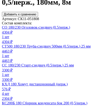
0,5/нерж., 180мм, 8м
Добавить к сравнению
Артикул:
СК11-051808
Состав комплекта:
СО 180/230 Оголовок-сэндвич (0.5/нерж.)
4304
₽
1 шт
4304 ₽
СТ500 180/230 Труба-сэндвич 500мм (0.5/нерж.) 25 мм
4463
₽
1 шт
4463 ₽
СС 180/230 Старт-сэндвич (0.5/нерж.) 25 мм
3300
₽
1 шт
3300 ₽
КХД 180 Хомут дистанционный (нерж.)
576
₽
4 шт
2304 ₽
КС200Б 180 Сборник конденсата бок 200 (0,5/нерж.)