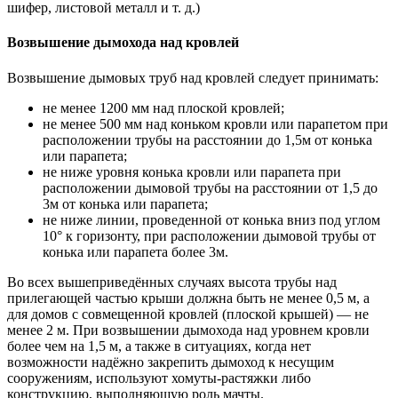
шифер, листовой металл и т. д.)
Возвышение дымохода над кровлей
Возвышение дымовых труб над кровлей следует принимать:
не менее 1200 мм над плоской кровлей;
не менее 500 мм над коньком кровли или парапетом при
расположении трубы на расстоянии до 1,5м от конька
или парапета;
не ниже уровня конька кровли или парапета при
расположении дымовой трубы на расстоянии от 1,5 до
3м от конька или парапета;
не ниже линии, проведенной от конька вниз под углом
10° к горизонту, при расположении дымовой трубы от
конька или парапета более 3м.
Во всех вышеприведённых случаях высота трубы над
прилегающей частью крыши должна быть не менее 0,5 м, а
для домов с совмещенной кровлей (плоской крышей) — не
менее 2 м. При возвышении дымохода над уровнем кровли
более чем на 1,5 м, а также в ситуациях, когда нет
возможности надёжно закрепить дымоход к несущим
сооружениям, используют хомуты-растяжки либо
конструкцию, выполняющую роль мачты.