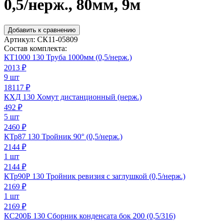
0,5/нерж., 80мм, 9м
Добавить к сравнению
Артикул:
СК11-05809
Состав комплекта:
КТ1000 130 Труба 1000мм (0,5/нерж.)
2013
₽
9 шт
18117 ₽
КХД 130 Хомут дистанционный (нерж.)
492
₽
5 шт
2460 ₽
КТр87 130 Тройник 90° (0,5/нерж.)
2144
₽
1 шт
2144 ₽
КТр90Р 130 Тройник ревизия с заглушкой (0,5/нерж.)
2169
₽
1 шт
2169 ₽
КС200Б 130 Сборник конденсата бок 200 (0,5/316)