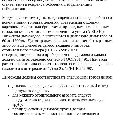
стекает вниз в конденсатосборник для дальнейшей
нейтрализации.
Модульные системы дымоходов предназначены для работы со
всеми видами топлива: деревом, древесными отходами,
картоном, торфяными брикетами, природным и сжиженным
газом, дизельным топливом и каменным углем (AISI 310).
Элементы дымоходов выпускаются в диапазоне диаметров от
60 до 1300мм. Диаметр дымового канала должен быть равным
либо больше диаметра дымоотводящего патрубка
отопительного прибора (НПБ 252-98). Для
несертифицированного прибора сечение дымового канала
должно быть определено согласно ГОСТ9817-95. При этом
расчетная величина скорости топочных газов в канале должна
находится в интервале от 1,5 до 2 м/с (НПБ 252-98).
Дымоходы должны соответствовать следующим требованиям:
дымовые каналы должны обеспечивать полный отвод
продуктов сгорания;
для каждого отопительного агрегата следует
предусматривать, как правило, отдельную дымовую
трубу;
площадь сечения дымовой трубы должна
соответствовать мощности теплогенерирующего