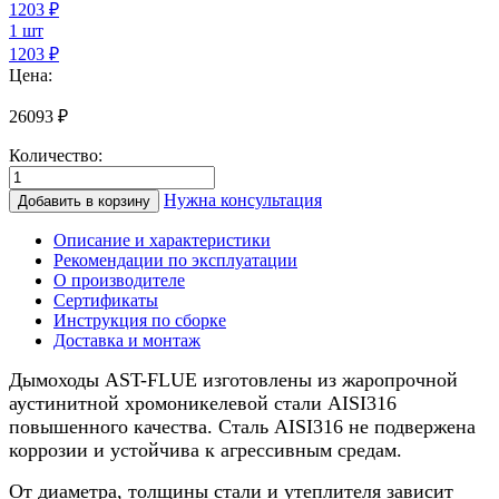
1203
₽
1 шт
1203 ₽
Цена:
26093
₽
Количество:
Количество
товара
Нужна консультация
Добавить в корзину
Дымоход
для
Описание и характеристики
газового
Рекомендации по эксплуатации
котла
О производителе
0,5/
Сертификаты
нерж.,
Инструкция по сборке
80мм,
Доставка и монтаж
9м
Дымоходы AST-FLUE изготовлены из жаропрочной
аустинитной хромоникелевой стали AISI316
повышенного качества. Сталь AISI316 не подвержена
коррозии и устойчива к агрессивным средам.
От диаметра, толщины стали и утеплителя зависит