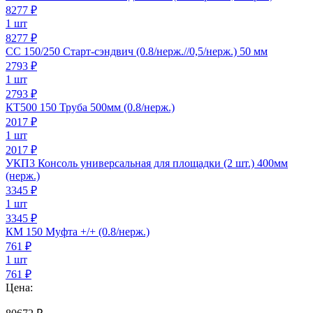
8277
₽
1 шт
8277 ₽
СС 150/250 Старт-сэндвич (0.8/нерж.//0,5/нерж.) 50 мм
2793
₽
1 шт
2793 ₽
КТ500 150 Труба 500мм (0.8/нерж.)
2017
₽
1 шт
2017 ₽
УКП3 Консоль универсальная для площадки (2 шт.) 400мм
(нерж.)
3345
₽
1 шт
3345 ₽
КМ 150 Муфта +/+ (0.8/нерж.)
761
₽
1 шт
761 ₽
Цена: