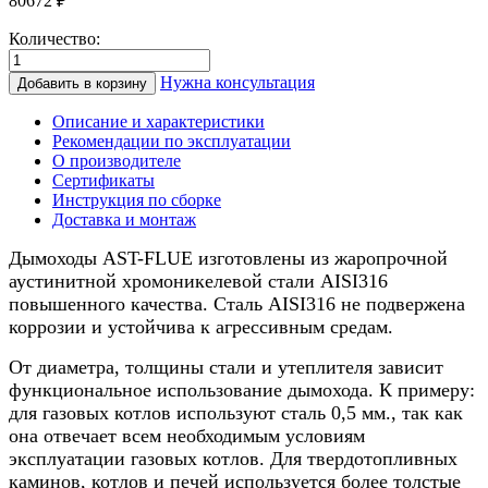
80672
₽
Количество:
Количество
товара
Нужна консультация
Добавить в корзину
Дымоход
для
Описание и характеристики
камина
Рекомендации по эксплуатации
0.8/
О производителе
нерж.,
Сертификаты
150/250мм,
Инструкция по сборке
5м
Доставка и монтаж
Дымоходы AST-FLUE изготовлены из жаропрочной
аустинитной хромоникелевой стали AISI316
повышенного качества. Сталь AISI316 не подвержена
коррозии и устойчива к агрессивным средам.
От диаметра, толщины стали и утеплителя зависит
функциональное использование дымохода. К примеру:
для газовых котлов используют сталь 0,5 мм., так как
она отвечает всем необходимым условиям
эксплуатации газовых котлов. Для твердотопливных
каминов, котлов и печей используется более толстые