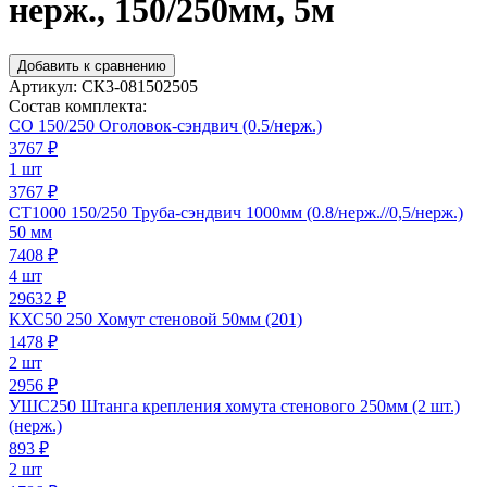
нерж., 150/250мм, 5м
Добавить к сравнению
Артикул:
СК3-081502505
Состав комплекта:
СО 150/250 Оголовок-сэндвич (0.5/нерж.)
3767
₽
1 шт
3767 ₽
СТ1000 150/250 Труба-сэндвич 1000мм (0.8/нерж.//0,5/нерж.)
50 мм
7408
₽
4 шт
29632 ₽
КХС50 250 Хомут стеновой 50мм (201)
1478
₽
2 шт
2956 ₽
УШС250 Штанга крепления хомута стенового 250мм (2 шт.)
(нерж.)
893
₽
2 шт