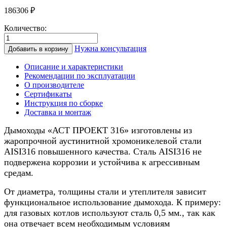
186306
₽
Количество:
Количество
товара
Нужна консультация
Добавить в корзину
Дымоход
для
Описание и характеристики
камина
Рекомендации по эксплуатации
0.8/
О производителе
нерж.,
Сертификаты
200/300мм,
Инструкция по сборке
9м
Доставка и монтаж
Дымоходы «АСТ ПРОЕКТ 316» изготовлены из
жаропрочной аустинитной хромоникелевой стали
AISI316 повышенного качества. Сталь AISI316 не
подвержена коррозии и устойчива к агрессивным
средам.
От диаметра, толщины стали и утеплителя зависит
функциональное использование дымохода. К примеру:
для газовых котлов используют сталь 0,5 мм., так как
она отвечает всем необходимым условиям