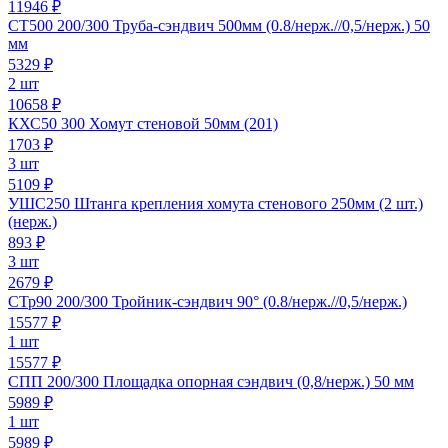
11946 ₽
СТ500 200/300 Труба-сэндвич 500мм (0.8/нерж.//0,5/нерж.) 50
мм
5329
₽
2 шт
10658 ₽
КХС50 300 Хомут стеновой 50мм (201)
1703
₽
3 шт
5109 ₽
УШС250 Штанга крепления хомута стенового 250мм (2 шт.)
(нерж.)
893
₽
3 шт
2679 ₽
СТр90 200/300 Тройник-сэндвич 90° (0.8/нерж.//0,5/нерж.)
15577
₽
1 шт
15577 ₽
СПП 200/300 Площадка опорная сэндвич (0,8/нерж.) 50 мм
5989
₽
1 шт
5989 ₽