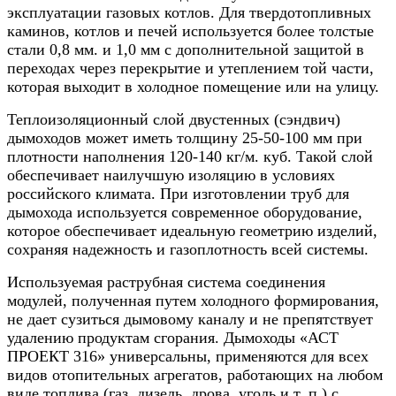
эксплуатации газовых котлов. Для твердотопливных
каминов, котлов и печей используется более толстые
стали 0,8 мм. и 1,0 мм с дополнительной защитой в
переходах через перекрытие и утеплением той части,
которая выходит в холодное помещение или на улицу.
Теплоизоляционный слой двустенных (сэндвич)
дымоходов может иметь толщину 25-50-100 мм при
плотности наполнения 120-140 кг/м. куб. Такой слой
обеспечивает наилучшую изоляцию в условиях
российского климата. При изготовлении труб для
дымохода используется современное оборудование,
которое обеспечивает идеальную геометрию изделий,
сохраняя надежность и газоплотность всей системы.
Используемая раструбная система соединения
модулей, полученная путем холодного формирования,
не дает сузиться дымовому каналу и не препятствует
удалению продуктам сгорания. Дымоходы «АСТ
ПРОЕКТ 316» универсальны, применяются для всех
видов отопительных агрегатов, работающих на любом
виде топлива (газ, дизель, дрова, уголь и т. п.) с