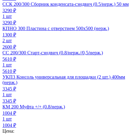
ССК 200/300 Сборник конденсата-сэндвич (0.5/нерж.) 50 мм
3290
₽
1 шт
3290 ₽
КПНО 300 Пластина с отверстием 500х500 (нерж.)
1300
₽
2 шт
2600 ₽
СС 200/300 Старт-сэндвич (0.8/нерж.//0,5/нерж.)
5610
₽
1 шт
5610 ₽
УКП3 Консоль универсальная для площадки (2 шт.) 400мм
(нерж.)
3345
₽
1 шт
3345 ₽
КМ 200 Муфта +/+ (0.8/нерж.)
1004
₽
1 шт
1004 ₽
Цена: