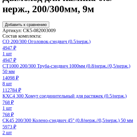
нерж., 200/300мм, 9м
Добавить к сравнению
Артикул:
СК5-082003009
Состав комплекта:
СО 200/300 Оголовок-сэндвич (0.5/нерж.)
4947
₽
1 шт
4947 ₽
СТ1000 200/300 Труба-сэндвич 1000мм (0.8/нерж.//0,5/нерж.)
50 мм
14098
₽
8 шт
112784 ₽
КХС4 300 Хомут соединительный для растяжек (0.5/нерж.)
768
₽
1 шт
768 ₽
СК45 200/300 Колено-сэндвич 45° (0.8/нерж.//0,5/нерж.) 50 мм
5973
₽
2 шт