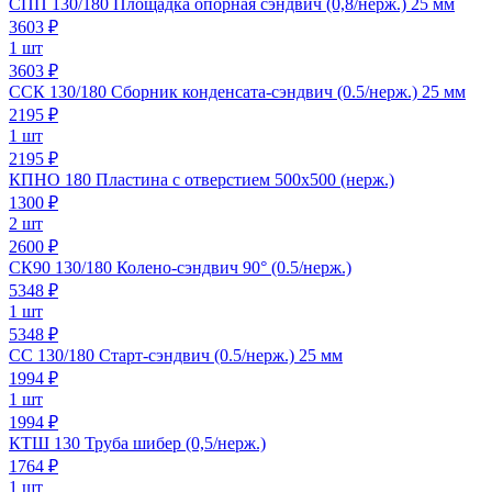
СПП 130/180 Площадка опорная сэндвич (0,8/нерж.) 25 мм
3603
₽
1 шт
3603 ₽
ССК 130/180 Сборник конденсата-сэндвич (0.5/нерж.) 25 мм
2195
₽
1 шт
2195 ₽
КПНО 180 Пластина с отверстием 500х500 (нерж.)
1300
₽
2 шт
2600 ₽
СК90 130/180 Колено-сэндвич 90° (0.5/нерж.)
5348
₽
1 шт
5348 ₽
СС 130/180 Старт-сэндвич (0.5/нерж.) 25 мм
1994
₽
1 шт
1994 ₽
КТШ 130 Труба шибер (0,5/нерж.)
1764
₽
1 шт