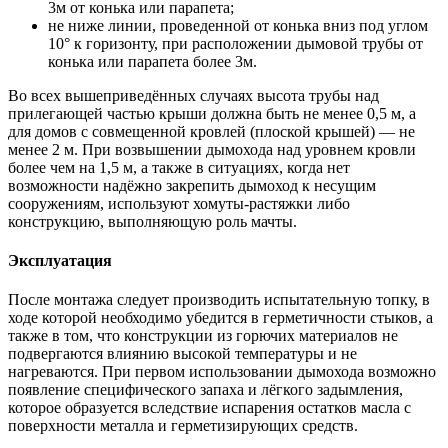
3м от конька или парапета;
не ниже линии, проведенной от конька вниз под углом
10° к горизонту, при расположении дымовой трубы от
конька или парапета более 3м.
Во всех вышеприведённых случаях высота трубы над
прилегающей частью крыши должна быть не менее 0,5 м, а
для домов с совмещенной кровлей (плоской крышей) — не
менее 2 м. При возвышении дымохода над уровнем кровли
более чем на 1,5 м, а также в ситуациях, когда нет
возможности надёжно закрепить дымоход к несущим
сооружениям, используют хомуты-растяжки либо
конструкцию, выполняющую роль мачты.
Эксплуатация
После монтажа следует производить испытательную топку, в
ходе которой необходимо убедится в герметичности стыков, а
также в том, что конструкции из горючих материалов не
подвергаются влиянию высокой температуры и не
нагреваются. При первом использовании дымохода возможно
появление специфического запаха и лёгкого задымления,
которое образуется вследствие испарения остатков масла с
поверхности металла и герметизирующих средств.