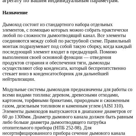
агрегату по вашим индивидуальным параметрам.
Назначение
Дымоход состоит из стандартного набора отдельных
элементов, с помощью которых можно собрать практически
любой по сложности дымоотводящий канал. Все элементы
соединяются между собой по раструбной схеме. Правильный
монтаж подразумевает под собой такую сборку, когда каждый
последующий элемент входит в предыдущий. Помимо
выполнения своей основной функции — отведения
продуктов сгорания и обеспечения тяги, дымоходы
осуществляют сбор конденсата, который беспрепятственно
стекает вниз в конденсатосборник для дальнейшей
нейтрализации.
Модульные системы дымоходов предназначены для работы со
всеми видами топлива: деревом, древесными отходами,
картоном, торфяными брикетами, природным и сжиженным
газом, дизельным топливом и каменным углем (AISI 310).
Элементы дымоходов выпускаются в диапазоне диаметров от
60 до 1300мм. Диаметр дымового канала должен быть равным
либо больше диаметра дымоотводящего патрубка
отопительного прибора (НПБ 252-98). Для
несертифицированного прибора сечение дымового канала