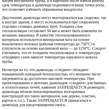
нагрев внутренней трубы, и в короткий после начала работы
срок температура в дымоходе поднимается выше точки росы,
что позволяет избежать образования конденсата.
Двустенные дымоходы могут монтироваться как снаружи, так
и внутри здания, и могут использоваться при сооружении
отдельно стоящих дымовых труб. Толщина слоя
теплоизоляции составляет 50 мм и может быть изменена по
желанию заказчика. В качестве теплоизоляционного
материала используется минеральная вата на основе
базальтового волокна (рабочая температура до 750°С) и
утеплитель на основе каолиновой ваты — до 1150°С. Следует
учитывать, что от толщины теплоизоляции и температуры
отходящих газов зависит температура наружного кожуха
трубы.
Несмотря на то, что дымоходы «сэндвич» обладают
повышенной пожарной безопасностью, его внешние части
нагреваются до достаточно высокой температуры. При
проектировании и монтаже дымоходов «сэндвич» для банных
и отопительных печей, каминов ЗАПРЕЩАЕТСЯ размещать
дымоходы вблизи неизолированных возгораемых
конструкций (из таких материалов, как дерево, пластик,
картон и т.п.). Также ЗАПРЕЩАЕТСЯ прикасаться к
дымоходу для предотвращения ожога.