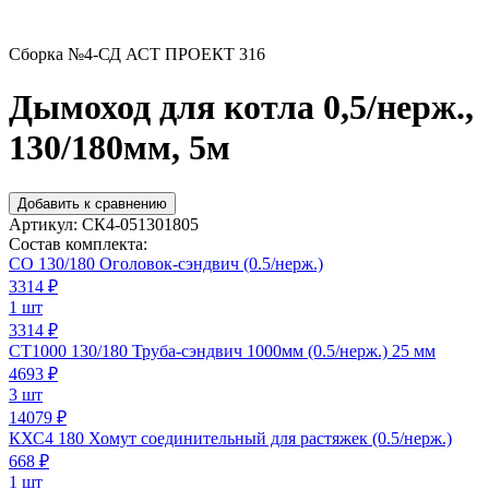
Сборка №4-СД АСТ ПРОЕКТ 316
Дымоход для котла 0,5/нерж.,
130/180мм, 5м
Добавить к сравнению
Артикул:
СК4-051301805
Состав комплекта:
СО 130/180 Оголовок-сэндвич (0.5/нерж.)
3314
₽
1 шт
3314 ₽
СТ1000 130/180 Труба-сэндвич 1000мм (0.5/нерж.) 25 мм
4693
₽
3 шт
14079 ₽
КХС4 180 Хомут соединительный для растяжек (0.5/нерж.)
668
₽
1 шт