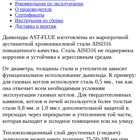
котла
Рекомендации по эксплуатации
0,5/
О производителе
нерж.,
Сертификаты
130/180мм,
Инструкция по сборке
5м
Доставка и монтаж
Дымоходы AST-FLUE изготовлены из жаропрочной
аустинитной хромоникелевой стали AISI316
повышенного качества. Сталь AISI316 не подвержена
коррозии и устойчива к агрессивным средам.
От диаметра, толщины стали и утеплителя зависит
функциональное использование дымохода. К примеру:
для газовых котлов используют сталь 0,5 мм., так как
она отвечает всем необходимым условиям
эксплуатации газовых котлов. Для твердотопливных
каминов, котлов и печей используется более толстые
стали 0,8 мм. и 1,0 мм с дополнительной защитой в
переходах через перекрытие и утеплением той части,
которая выходит в холодное помещение или на улицу.
Теплоизоляционный слой двустенных (сэндвич)
дымоходов может иметь толщину 25-50-100 мм при