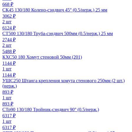
668 ₽
СК45 130/180 Колено-сэндвич 45° (0.5/нерж.) 25 мм
3062
₽
2 шт
6124 ₽
СТ500 130/180 Труба-сэндвич 500мм (0.5/нерж.) 25 мм
2744
₽
2 шт
5488 ₽
КХС50 180 Хомут стеновой 50мм (201)
1144
₽
1 шт
1144 ₽
УШС250 Штанга крепления хомута стенового 250мм (2 шт.)
(нерж.)
893
₽
1 шт
893 ₽
СТр90 130/180 Тройник-сэндвич 90° (0.5/нерж.)
6317
₽
1 шт
6317 ₽