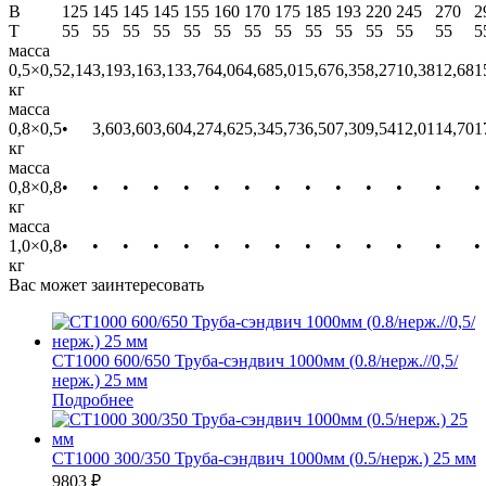
В
125
145
145
145
155
160
170
175
185
193
220
245
270
2
T
55
55
55
55
55
55
55
55
55
55
55
55
55
5
масса
0,5×0,5
2,14
3,19
3,16
3,13
3,76
4,06
4,68
5,01
5,67
6,35
8,27
10,38
12,68
1
кг
масса
0,8×0,5
•
3,60
3,60
3,60
4,27
4,62
5,34
5,73
6,50
7,30
9,54
12,01
14,70
1
кг
масса
0,8×0,8
•
•
•
•
•
•
•
•
•
•
•
•
•
•
кг
масса
1,0×0,8
•
•
•
•
•
•
•
•
•
•
•
•
•
•
кг
Вас может заинтересовать
СТ1000 600/650 Труба-сэндвич 1000мм (0.8/нерж.//0,5/
нерж.) 25 мм
Подробнее
СТ1000 300/350 Труба-сэндвич 1000мм (0.5/нерж.) 25 мм
9803
₽