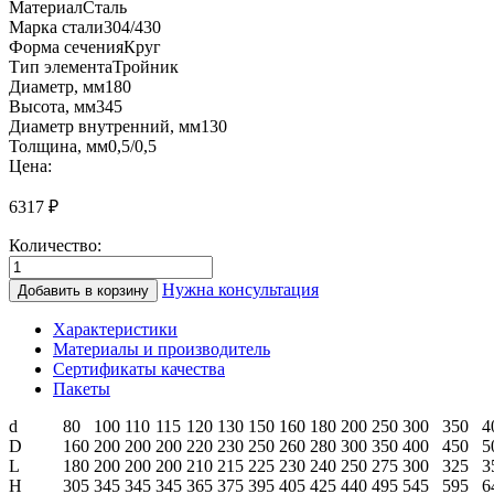
Материал
Сталь
Марка
стали
304/430
Форма сечения
Круг
Тип элемента
Тройник
Диаметр, мм
180
Высота, мм
345
Диаметр внутренний, мм
130
Толщина, мм
0,5/0,5
Цена:
6317
₽
Количество:
Количество
товара
Нужна консультация
Добавить в корзину
СТр90
130/180
Характеристики
Тройник-
Материалы и производитель
сэндвич
Сертификаты качества
90°
Пакеты
(0.5/
нерж.)
d
80
100
110
115
120
130
150
160
180
200
250
300
350
4
D
160
200
200
200
220
230
250
260
280
300
350
400
450
5
L
180
200
200
200
210
215
225
230
240
250
275
300
325
3
H
305
345
345
345
365
375
395
405
425
440
495
545
595
6