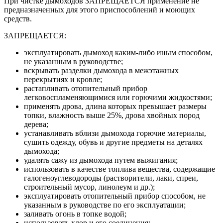
При чистке дымоходов ЗАПРЕЩАЕТСЯ применение не
предназначенных для этого приспособлений и моющих
средств.
ЗАПРЕЩАЕТСЯ:
эксплуатировать дымоход каким-либо иным способом,
не указанным в руководстве;
вскрывать разделки дымохода в межэтажных
перекрытиях и кровле;
растапливать отопительный прибор
легковоспламеняющимися или горючими жидкостями;
применять дрова, длина которых превышает размеры
топки, влажность выше 25%, дрова хвойных пород
дерева;
устанавливать вблизи дымохода горючие материалы,
сушить одежду, обувь и другие предметы на деталях
дымохода;
удалять сажу из дымохода путем выжигания;
использовать в качестве топлива вещества, содержащие
галогеноуглеводороды (растворители, лаки, спреи,
строительный мусор, линолеум и др.);
эксплуатировать отопительный прибор способом, не
указанным в руководстве по его эксплуатации;
заливать огонь в топке водой;
использовать хлор и его соединения;