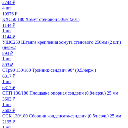
2744
₽
4 шт
10976 ₽
КХС50 180 Хомут стеновой 50мм (201)
1144
₽
1 шт
1144 ₽
УШС250 Штанга крепления хомута стенового 250мм (2 шт.)
(нерж.)
893
₽
1 шт
893 ₽
СТр90 130/180 Тройник-сэндвич 90° (0.5/нерж.)
6317
₽
1 шт
6317 ₽
СПП 130/180 Площадка опорная сэндвич (0,8/нерж.) 25 мм
3603
₽
1 шт
3603 ₽
ССК 130/180 Сборник конденсата-сэндвич (0.5/нерж.) 25 мм
2195
₽
1 шт