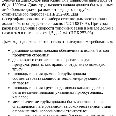
Элементы дымоходов выпускаются в диапазоне диаметров от
60 до 1300мм. Диаметр дымового канала должен быть равным
либо больше диаметра дымоотводящего патрубка
отопительного прибора (НПБ 252-98). Для
несертифицированного прибора сечение дымового канала
должно быть определено согласно ГОСТ9817-95. При этом
расчетная величина скорости топочных газов в канале должна
находится в интервале от 1,5 до 2 м/с (НПБ 252-98).
Дымоходы должны соответствовать следующим требованиям:
дымовые каналы должны обеспечивать полный отвод
продуктов сгорания;
для каждого отопительного агрегата следует
предусматривать, как правило, отдельную дымовую
трубу;
площадь сечения дымовой трубы должна
соответствовать мощности теплогенерирующего
аппарата;
площадь сечения круглых дымовых каналов должна
быть не менее площади указанных прямоугольных
каналов;
металлические трубы должны быть изготовлены из
специальной легированной, высококачественной стали
с повышенной коррозионной стойкостью;
для очистки сажевых отложений в основаниях дымовых