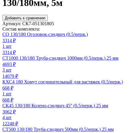
130/180мм, 5м
Добавить к сравнению
Артикул:
СК7-051301805
Состав комплекта:
СО 130/180 Оголовок-сэндвич (0.5/нерж.)
3314
₽
1 шт
3314 ₽
СТ1000 130/180 Труба-сэндвич 1000мм (0.5/нерж.) 25 мм
4693
₽
3 шт
14079 ₽
КХС4 180 Хомут соединительный для растяжек (0.5/нерж.)
668
₽
1 шт
668 ₽
СК45 130/180 Колено-сэндвич 45° (0.5/нерж.) 25 мм
3062
₽
4 шт
12248 ₽
СТ500 130/180 Труба-сэндвич 500мм (0.5/нерж.) 25 мм