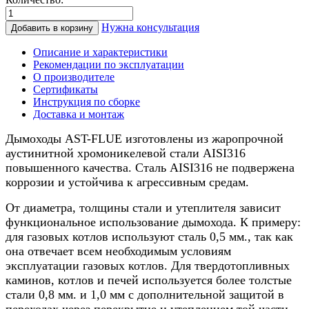
Количество
товара
Нужна консультация
Добавить в корзину
Дымоход
для
Описание и характеристики
котла
Рекомендации по эксплуатации
0,5/
О производителе
нерж.,
Сертификаты
130/180мм,
Инструкция по сборке
5м
Доставка и монтаж
Дымоходы AST-FLUE изготовлены из жаропрочной
аустинитной хромоникелевой стали AISI316
повышенного качества. Сталь AISI316 не подвержена
коррозии и устойчива к агрессивным средам.
От диаметра, толщины стали и утеплителя зависит
функциональное использование дымохода. К примеру:
для газовых котлов используют сталь 0,5 мм., так как
она отвечает всем необходимым условиям
эксплуатации газовых котлов. Для твердотопливных
каминов, котлов и печей используется более толстые
стали 0,8 мм. и 1,0 мм с дополнительной защитой в
переходах через перекрытие и утеплением той части,