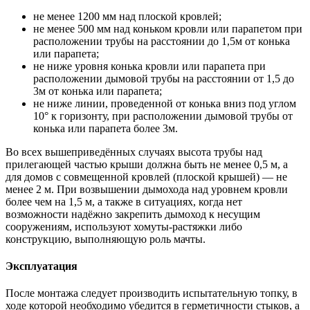
не менее 1200 мм над плоской кровлей;
не менее 500 мм над коньком кровли или парапетом при
расположении трубы на расстоянии до 1,5м от конька
или парапета;
не ниже уровня конька кровли или парапета при
расположении дымовой трубы на расстоянии от 1,5 до
3м от конька или парапета;
не ниже линии, проведенной от конька вниз под углом
10° к горизонту, при расположении дымовой трубы от
конька или парапета более 3м.
Во всех вышеприведённых случаях высота трубы над
прилегающей частью крыши должна быть не менее 0,5 м, а
для домов с совмещенной кровлей (плоской крышей) — не
менее 2 м. При возвышении дымохода над уровнем кровли
более чем на 1,5 м, а также в ситуациях, когда нет
возможности надёжно закрепить дымоход к несущим
сооружениям, используют хомуты-растяжки либо
конструкцию, выполняющую роль мачты.
Эксплуатация
После монтажа следует производить испытательную топку, в
ходе которой необходимо убедится в герметичности стыков, а