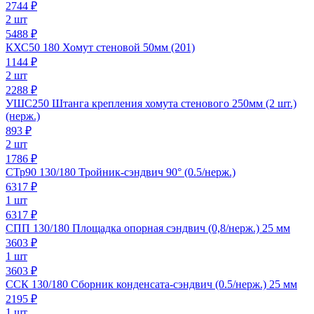
2744
₽
2 шт
5488 ₽
КХС50 180 Хомут стеновой 50мм (201)
1144
₽
2 шт
2288 ₽
УШС250 Штанга крепления хомута стенового 250мм (2 шт.)
(нерж.)
893
₽
2 шт
1786 ₽
СТр90 130/180 Тройник-сэндвич 90° (0.5/нерж.)
6317
₽
1 шт
6317 ₽
СПП 130/180 Площадка опорная сэндвич (0,8/нерж.) 25 мм
3603
₽
1 шт
3603 ₽
ССК 130/180 Сборник конденсата-сэндвич (0.5/нерж.) 25 мм
2195
₽
1 шт