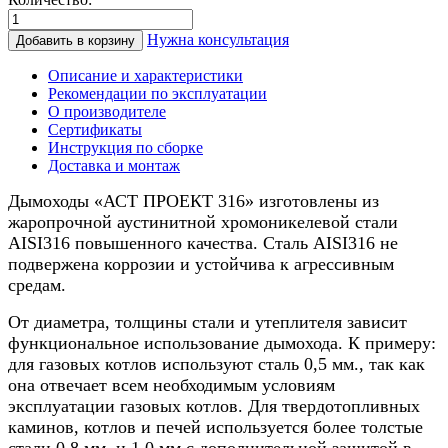
Количество
товара
Нужна консультация
Добавить в корзину
Дымоход
для
Описание и характеристики
котла
Рекомендации по эксплуатации
0,5/
О производителе
нерж.,
Сертификаты
130/180мм,
Инструкция по сборке
7м
Доставка и монтаж
Дымоходы «АСТ ПРОЕКТ 316» изготовлены из
жаропрочной аустинитной хромоникелевой стали
AISI316 повышенного качества. Сталь AISI316 не
подвержена коррозии и устойчива к агрессивным
средам.
От диаметра, толщины стали и утеплителя зависит
функциональное использование дымохода. К примеру:
для газовых котлов используют сталь 0,5 мм., так как
она отвечает всем необходимым условиям
эксплуатации газовых котлов. Для твердотопливных
каминов, котлов и печей используется более толстые
стали 0,8 мм. и 1,0 мм с дополнительной защитой в