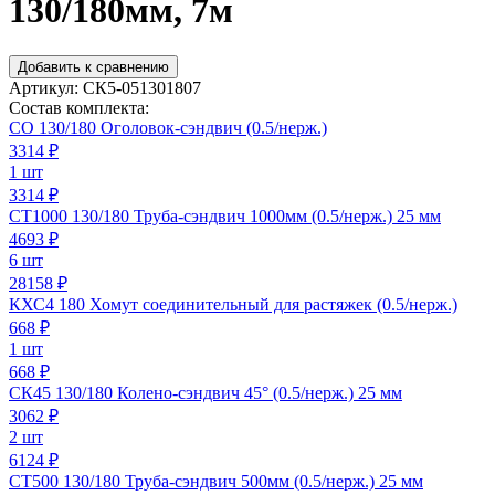
130/180мм, 7м
Добавить к сравнению
Артикул:
СК5-051301807
Состав комплекта:
СО 130/180 Оголовок-сэндвич (0.5/нерж.)
3314
₽
1 шт
3314 ₽
СТ1000 130/180 Труба-сэндвич 1000мм (0.5/нерж.) 25 мм
4693
₽
6 шт
28158 ₽
КХС4 180 Хомут соединительный для растяжек (0.5/нерж.)
668
₽
1 шт
668 ₽
СК45 130/180 Колено-сэндвич 45° (0.5/нерж.) 25 мм
3062
₽
2 шт
6124 ₽
СТ500 130/180 Труба-сэндвич 500мм (0.5/нерж.) 25 мм