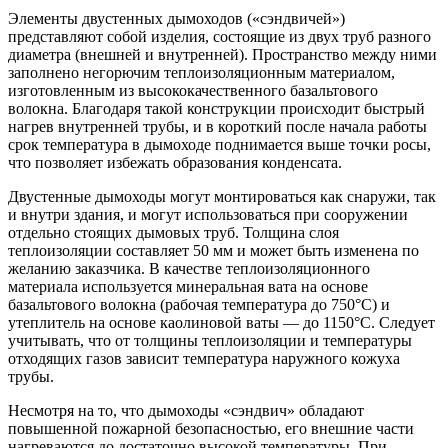
Элементы двустенных дымоходов («сэндвичей»)
представляют собой изделия, состоящие из двух труб разного
диаметра (внешней и внутренней). Пространство между ними
заполнено негорючим теплоизоляционным материалом,
изготовленным из высококачественного базальтового
волокна. Благодаря такой конструкции происходит быстрый
нагрев внутренней трубы, и в короткий после начала работы
срок температура в дымоходе поднимается выше точки росы,
что позволяет избежать образования конденсата.
Двустенные дымоходы могут монтироваться как снаружи, так
и внутри здания, и могут использоваться при сооружении
отдельно стоящих дымовых труб. Толщина слоя
теплоизоляции составляет 50 мм и может быть изменена по
желанию заказчика. В качестве теплоизоляционного
материала используется минеральная вата на основе
базальтового волокна (рабочая температура до 750°С) и
утеплитель на основе каолиновой ваты — до 1150°С. Следует
учитывать, что от толщины теплоизоляции и температуры
отходящих газов зависит температура наружного кожуха
трубы.
Несмотря на то, что дымоходы «сэндвич» обладают
повышенной пожарной безопасностью, его внешние части
нагреваются до достаточно высокой температуры. При