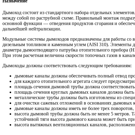
Назначение
Дымоход состоит из стандартного набора отдельных элементо
между собой по раструбной схеме. Правильный монтаж подраз
основной функции — отведения продуктов сгорания и обеспече
дальнейшей нейтрализации.
Модульные системы дымоходов предназначены для работы со в
дизельным топливом и каменным углем (AISI 310). Элементы 
диаметра дымоотводящего патрубка отопительного прибора (Н
При этом расчетная величина скорости топочных газов в канале 
Дымоходы должны соответствовать следующим требованиям:
дымовые каналы должны обеспечивать полный отвод про
для каждого отопительного агрегата следует предусматри
площадь сечения дымовой трубы должна соответствоват
площадь сечения круглых дымовых каналов должна быть
металлические трубы должны быть изготовлены из специ
для очистки сажевых отложений в основаниях дымовых 
дымовые каналы должны иметь не более трех поворотов, 
высота дымовой трубы должна быть не менее 5 метров. Та
устойчивой тяги высота дымового канала может быть при
высота вытяжных вентиляционных каналов, расположенн