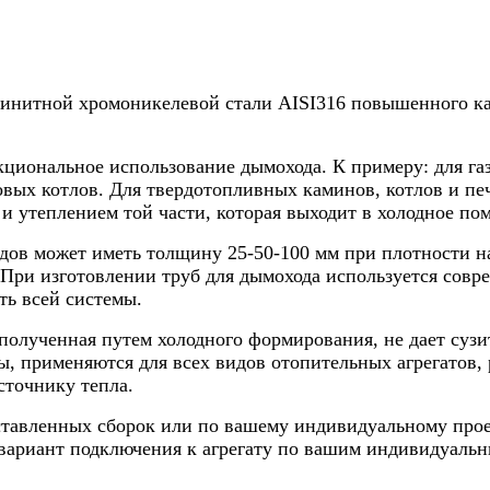
нитной хромоникелевой стали AISI316 повышенного каче
циональное использование дымохода. К примеру: для газо
вых котлов. Для твердотопливных каминов, котлов и пече
и утеплением той части, которая выходит в холодное по
ов может иметь толщину 25-50-100 мм при плотности нап
При изготовлении труб для дымохода используется совр
ть всей системы.
полученная путем холодного формирования, не дает сузи
 применяются для всех видов отопительных агрегатов, р
сточнику тепла.
дставленных сборок или по вашему индивидуальному прое
вариант подключения к агрегату по вашим индивидуальн