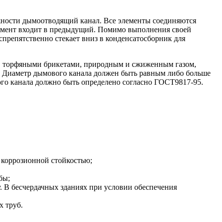
жности дымоотводящий канал. Все элементы соединяются
лемент входит в предыдущий. Помимо выполнения своей
препятственно стекает вниз в конденсатосборник для
м, торфяными брикетами, природным и сжиженным газом,
. Диаметр дымового канала должен быть равным либо больше
го канала должно быть определено согласно ГОСТ9817-95.
 коррозионной стойкостью;
бы;
у. В бесчердачных зданиях при условии обеспечения
 труб.