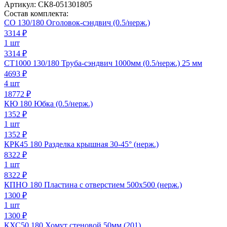
Артикул:
СК8-051301805
Состав комплекта:
СО 130/180 Оголовок-сэндвич (0.5/нерж.)
3314
₽
1 шт
3314 ₽
СТ1000 130/180 Труба-сэндвич 1000мм (0.5/нерж.) 25 мм
4693
₽
4 шт
18772 ₽
КЮ 180 Юбка (0.5/нерж.)
1352
₽
1 шт
1352 ₽
КРК45 180 Разделка крышная 30-45° (нерж.)
8322
₽
1 шт
8322 ₽
КПНО 180 Пластина с отверстием 500х500 (нерж.)
1300
₽
1 шт
1300 ₽
КХС50 180 Хомут стеновой 50мм (201)