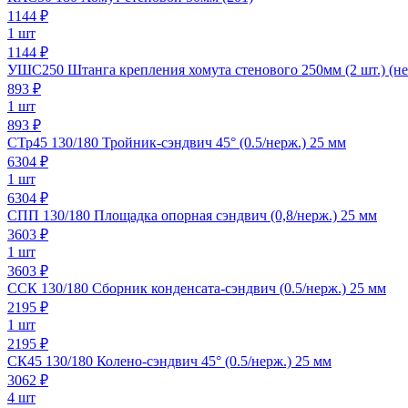
1144
₽
1 шт
1144 ₽
УШС250 Штанга крепления хомута стенового 250мм (2 шт.) (не
893
₽
1 шт
893 ₽
СТр45 130/180 Тройник-сэндвич 45° (0.5/нерж.) 25 мм
6304
₽
1 шт
6304 ₽
СПП 130/180 Площадка опорная сэндвич (0,8/нерж.) 25 мм
3603
₽
1 шт
3603 ₽
ССК 130/180 Сборник конденсата-сэндвич (0.5/нерж.) 25 мм
2195
₽
1 шт
2195 ₽
СК45 130/180 Колено-сэндвич 45° (0.5/нерж.) 25 мм
3062
₽
4 шт