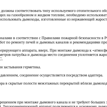
, должны соответствовать типу используемого отопительного об
ющих на газообразном и жидком топливе, необходимо использоват
 использовать дымоходы, изготовленные из нержавеющей жаросто
алами в соответствии с Правилами пожарной безопасности в Р
бот по ремонту печей и дымовых каналов и рекомендациями про
ерирующего аппарата, вверх. При монтаже дымохода к «атмосфе
аметров патрубка и дымохода место соединения уплотняется жар
С.
ия застывания герметика.
авлением, соединение осуществляется посредством адаптера.
ора в скрытые полости межэтажных перекрытий вблизи дымоход
ешением при монтаже дымового канала и не требуют больших з
. Теплогенерирующий аппарат подключается к основному дымо