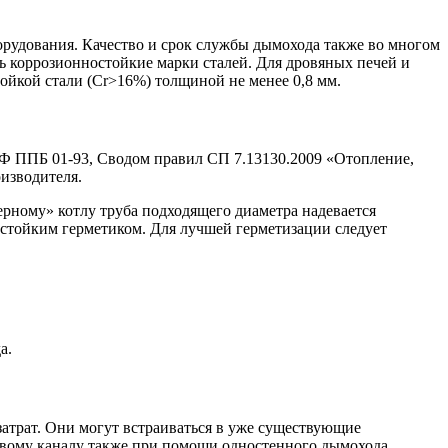
орудования. Качество и срок службы дымохода также во многом
ь коррозионностойкие марки сталей. Для дровяных печей и
йкой стали (Cr>16%) толщиной не менее 0,8 мм.
Ф ППБ 01-93, Сводом правил СП 7.13130.2009 «Отопление,
изводителя.
рному» котлу труба подходящего диаметра надевается
остойким герметиком. Для лучшей герметизации следует
а.
атрат. Они могут встраиваться в уже существующие
вому каналу также при помощи одностенного дымохода.