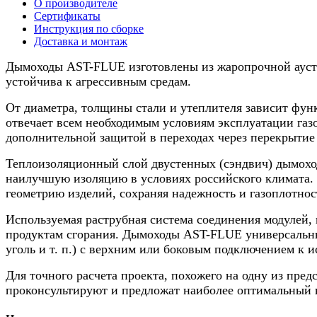
О производителе
нерж.,
Сертификаты
130/180мм,
Инструкция по сборке
5м
Доставка и монтаж
Дымоходы AST-FLUE изготовлены из жаропрочной аусти
устойчива к агрессивным средам.
От диаметра, толщины стали и утеплителя зависит функ
отвечает всем необходимым условиям эксплуатации газо
дополнительной защитой в переходах через перекрытие 
Теплоизоляционный слой двустенных (сэндвич) дымоход
наилучшую изоляцию в условиях российского климата. 
геометрию изделий, сохраняя надежность и газоплотнос
Используемая раструбная система соединения модулей, 
продуктам сгорания. Дымоходы AST-FLUE универсальны,
уголь и т. п.) с верхним или боковым подключением к и
Для точного расчета проекта, похожего на одну из пре
проконсультируют и предложат наиболее оптимальный 