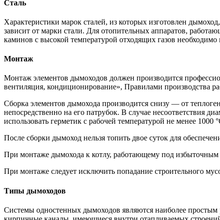
Сталь
Характеристики марок сталей, из которых изготовлен дымоход
зависит от марки стали. Для отопительных аппаратов, работа
каминов с высокой температурой отходящих газов необходимо
Монтаж
Монтаж элементов дымоходов должен производится профессион
вентиляция, кондиционирование», Правилами производства ра
Сборка элементов дымохода производится снизу — от теплоген
непосредственно на его патрубок. В случае несоответствия ди
использовать герметик с рабочей температурой не менее 1000 °
После сборки дымоход нельзя топить двое суток для обеспечен
При монтаже дымохода к котлу, работающему под избыточным д
При монтаже следует исключить попадание строительного мус
Типы дымоходов
Системы одностенных дымоходов являются наиболее простым р
кирпичные каналы, имеющиеся внутри отапливаемых строений