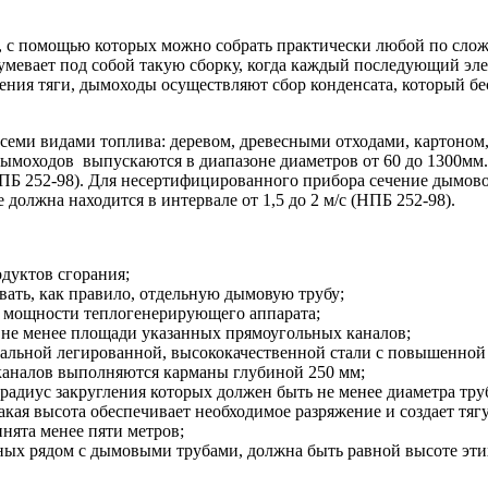
в, с помощью которых можно собрать практически любой по сло
умевает под собой такую сборку, когда каждый последующий э
ния тяги, дымоходы осуществляют сбор конденсата, который бес
семи видами топлива: деревом, древесными отходами, картоно
дымоходов выпускаются в диапазоне диаметров от 60 до 1300мм
ПБ 252-98). Для несертифицированного прибора сечение дымово
должна находится в интервале от 1,5 до 2 м/с (НПБ 252-98).
дуктов сгорания;
вать, как правило, отдельную дымовую трубу;
ь мощности теплогенерирующего аппарата;
 не менее площади указанных прямоугольных каналов;
альной легированной, высококачественной стали с повышенной
каналов выполняются карманы глубиной 250 мм;
радиус закругления которых должен быть не менее диаметра тру
кая высота обеспечивает необходимое разряжение и создает тяг
нята менее пяти метров;
ых рядом с дымовыми трубами, должна быть равной высоте этих