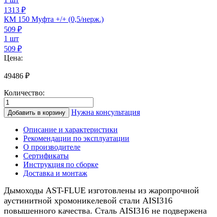
1313 ₽
КМ 150 Муфта +/+ (0,5/нерж.)
509
₽
1 шт
509 ₽
Цена:
49486
₽
Количество:
Количество
товара
Нужна консультация
Добавить в корзину
Дымоход
для
Описание и характеристики
котла
Рекомендации по эксплуатации
0,5/
О производителе
нерж.,
Сертификаты
150/200мм,
Инструкция по сборке
5м
Доставка и монтаж
Дымоходы AST-FLUE изготовлены из жаропрочной
аустинитной хромоникелевой стали AISI316
повышенного качества. Сталь AISI316 не подвержена