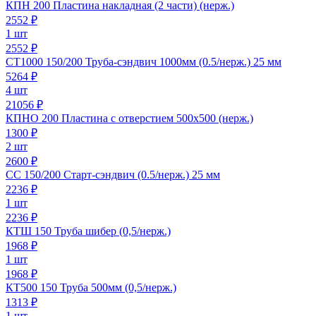
КПН 200 Пластина накладная (2 части) (нерж.)
2552
₽
1 шт
2552 ₽
СТ1000 150/200 Труба-сэндвич 1000мм (0.5/нерж.) 25 мм
5264
₽
4 шт
21056 ₽
КПНО 200 Пластина с отверстием 500х500 (нерж.)
1300
₽
2 шт
2600 ₽
СС 150/200 Старт-сэндвич (0.5/нерж.) 25 мм
2236
₽
1 шт
2236 ₽
КТШ 150 Труба шибер (0,5/нерж.)
1968
₽
1 шт
1968 ₽
КТ500 150 Труба 500мм (0,5/нерж.)
1313
₽
1 шт