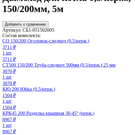
150/200мм, 5м
Добавить к сравнению
Артикул:
СБ1-051502005
Состав комплекта:
СО 150/200 Оголовок-сэндвич (0.5/нерж.)
3711
₽
1 шт
3711 ₽
СТ500 150/200 Труба-сэндвич 500мм (0.5/нерж.) 25 мм
3070
₽
1 шт
3070 ₽
КЮ 200 Юбка (0.5/нерж.)
1504
₽
1 шт
1504 ₽
КРК45 200 Разделка крышная 30-45° (нерж.)
8967
₽
1 шт
8967 ₽