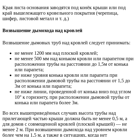
Края листа основания заводятся под конёк крыши или под
край вышележащего кровельного покрытия (черепица,
шифер, листовой металл и т. д.)
Возвышение дымохода над кровлей
Возвышение дымовых труб над кровлей следует принимать:
не менее 1200 мм над плоской кровлей;
не менее 500 мм над коньком кровли или парапетом при
расположении трубы на расстоянии до 1,5м от конька
или парапета;
не ниже уровня конька кровли или парапета при
расположении дымовой трубы на расстоянии от 1,5 до
3м от конька или парапета;
не ниже линии, проведенной от конька вниз под углом
10° к горизонту, при расположении дымовой трубы от
конька или парапета более 3м.
Во всех вышеприведённых случаях высота трубы над
прилегающей частью крыши должна быть не менее 0,5 м, а
для домов с совмещенной кровлей (плоской крышей) — не
менее 2 м. При возвышении дымохода над уровнем кровли
более чем на 1,5 м, а также в ситуациях, когда нет