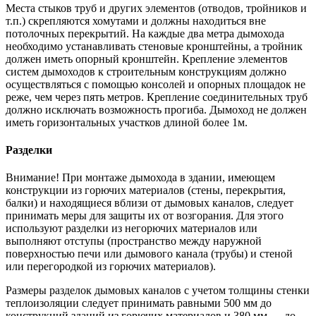
Места стыков труб и других элементов (отводов, тройников и
т.п.) скрепляются хомутами и должны находиться вне
потолочных перекрытий. На каждые два метра дымохода
необходимо устанавливать стеновые кронштейны, а тройник
должен иметь опорный кронштейн. Крепление элементов
систем дымоходов к строительным конструкциям должно
осуществляться с помощью консолей и опорных площадок не
реже, чем через пять метров. Крепление соединительных труб
должно исключать возможность прогиба. Дымоход не должен
иметь горизонтальных участков длиной более 1м.
Разделки
Внимание! При монтаже дымохода в здании, имеющем
конструкции из горючих материалов (стены, перекрытия,
балки) и находящиеся вблизи от дымовых каналов, следует
принимать меры для защиты их от возгорания. Для этого
используют разделки из негорючих материалов или
выполняют отступы (пространство между наружной
поверхностью печи или дымового канала (трубы) и стеной
или перегородкой из горючих материалов).
Размеры разделок дымовых каналов с учетом толщины стенки
теплоизоляции следует принимать равными 500 мм до
конструкций зданий из горючих материалов и 380 мм — до