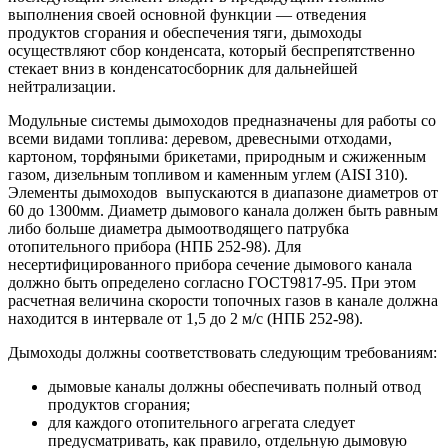
выполнения своей основной функции — отведения
продуктов сгорания и обеспечения тяги, дымоходы
осуществляют сбор конденсата, который беспрепятственно
стекает вниз в конденсатосборник для дальнейшей
нейтрализации.
Модульные системы дымоходов предназначены для работы со
всеми видами топлива: деревом, древесными отходами,
картоном, торфяными брикетами, природным и сжиженным
газом, дизельным топливом и каменным углем (AISI 310).
Элементы дымоходов выпускаются в диапазоне диаметров от
60 до 1300мм. Диаметр дымового канала должен быть равным
либо больше диаметра дымоотводящего патрубка
отопительного прибора (НПБ 252-98). Для
несертифицированного прибора сечение дымового канала
должно быть определено согласно ГОСТ9817-95. При этом
расчетная величина скорости топочных газов в канале должна
находится в интервале от 1,5 до 2 м/с (НПБ 252-98).
Дымоходы должны соответствовать следующим требованиям:
дымовые каналы должны обеспечивать полный отвод
продуктов сгорания;
для каждого отопительного агрегата следует
предусматривать, как правило, отдельную дымовую