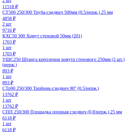
2 шт
11518 ₽
СТ500 250/300 Труба-сэндвич 500мм (0.5/нерж.) 25 мм
4858
₽
2 шт
9716 ₽
КХС50 300 Хомут стеновой 50мм (201)
1703
₽
1 шт
1703 ₽
УШС250 Штанга крепления хомута стенового 250мм (2 шт.)
(нерж.)
893
₽
1 шт
893 ₽
СТр90 250/300 Тройник-сэндвич 90° (0.5/нерж.)
13762
₽
1 шт
13762 ₽
СПП 250/300 Площадка опорная сэндвич (0,8/нерж.) 25 мм
6118
₽
1 шт
6118 ₽