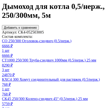
Дымоход для котла 0,5/нерж.,
250/300мм, 5м
Добавить к сравнению
Артикул:
СК4-052503005
Состав комплекта:
СО 250/300 Оголовок-сэндвич (0.5/нерж.)
6666
₽
1 шт
6666 ₽
СТ1000 250/300 Труба-сэндвич 1000мм (0.5/нерж.) 25 мм
8290
₽
3 шт
24870 ₽
КХС4 300 Хомут соединительный для растяжек (0.5/нерж.)
768
₽
1 шт
768 ₽
СК45 250/300 Колено-сэндвич 45° (0.5/нерж.) 25 мм
5759
₽