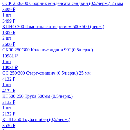
ССК 250/300 Сборник конденсата-сэндвич (0.5/нерж.) 25 мм
3499
₽
1 шт
3499 ₽
КПНО 300 Пластина с отверстием 500х500 (нерж.)
1300
₽
2 шт
2600 ₽
СК90 250/300 Колено-сэндвич 90° (0.5/нерж.)
10981
₽
1 шт
10981 ₽
СС 250/300 Старт-сэндвич (0.5/нерж.) 25 мм
4132
₽
1 шт
4132 ₽
КТ500 250 Труба 500мм (0,5/нерж.)
2132
₽
1 шт
2132 ₽
КТШ 250 Труба шибер (0,5/нерж.)
3536
₽