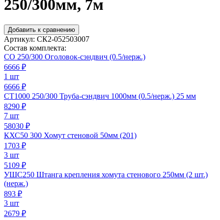
250/300мм, 7м
Добавить к сравнению
Артикул:
СК2-052503007
Состав комплекта:
СО 250/300 Оголовок-сэндвич (0.5/нерж.)
6666
₽
1 шт
6666 ₽
СТ1000 250/300 Труба-сэндвич 1000мм (0.5/нерж.) 25 мм
8290
₽
7 шт
58030 ₽
КХС50 300 Хомут стеновой 50мм (201)
1703
₽
3 шт
5109 ₽
УШС250 Штанга крепления хомута стенового 250мм (2 шт.)
(нерж.)
893
₽
3 шт
2679 ₽