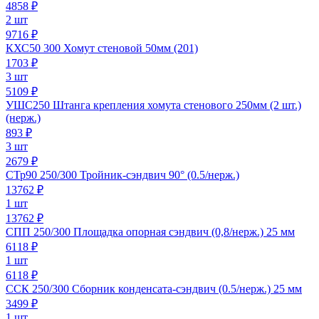
4858
₽
2 шт
9716 ₽
КХС50 300 Хомут стеновой 50мм (201)
1703
₽
3 шт
5109 ₽
УШС250 Штанга крепления хомута стенового 250мм (2 шт.)
(нерж.)
893
₽
3 шт
2679 ₽
СТр90 250/300 Тройник-сэндвич 90° (0.5/нерж.)
13762
₽
1 шт
13762 ₽
СПП 250/300 Площадка опорная сэндвич (0,8/нерж.) 25 мм
6118
₽
1 шт
6118 ₽
ССК 250/300 Сборник конденсата-сэндвич (0.5/нерж.) 25 мм
3499
₽
1 шт