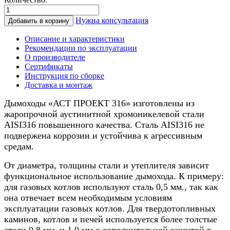
Количество
товара
Нужна консультация
Добавить в корзину
Дымоход
для
Описание и характеристики
котла
Рекомендации по эксплуатации
0,5/
О производителе
нерж.,
Сертификаты
250/300мм,
Инструкция по сборке
8м
Доставка и монтаж
Дымоходы «АСТ ПРОЕКТ 316» изготовлены из
жаропрочной аустинитной хромоникелевой стали
AISI316 повышенного качества. Сталь AISI316 не
подвержена коррозии и устойчива к агрессивным
средам.
От диаметра, толщины стали и утеплителя зависит
функциональное использование дымохода. К примеру:
для газовых котлов используют сталь 0,5 мм., так как
она отвечает всем необходимым условиям
эксплуатации газовых котлов. Для твердотопливных
каминов, котлов и печей используется более толстые
стали 0,8 мм. и 1,0 мм с дополнительной защитой в