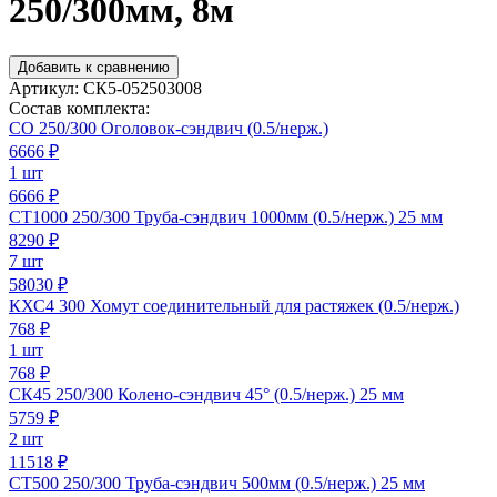
250/300мм, 8м
Добавить к сравнению
Артикул:
СК5-052503008
Состав комплекта:
СО 250/300 Оголовок-сэндвич (0.5/нерж.)
6666
₽
1 шт
6666 ₽
СТ1000 250/300 Труба-сэндвич 1000мм (0.5/нерж.) 25 мм
8290
₽
7 шт
58030 ₽
КХС4 300 Хомут соединительный для растяжек (0.5/нерж.)
768
₽
1 шт
768 ₽
СК45 250/300 Колено-сэндвич 45° (0.5/нерж.) 25 мм
5759
₽
2 шт
11518 ₽
СТ500 250/300 Труба-сэндвич 500мм (0.5/нерж.) 25 мм