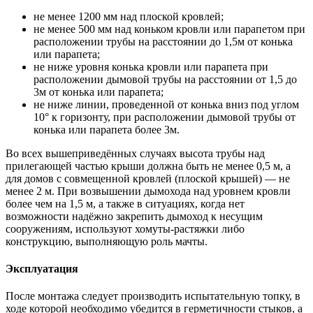
не менее 1200 мм над плоской кровлей;
не менее 500 мм над коньком кровли или парапетом при
расположении трубы на расстоянии до 1,5м от конька
или парапета;
не ниже уровня конька кровли или парапета при
расположении дымовой трубы на расстоянии от 1,5 до
3м от конька или парапета;
не ниже линии, проведенной от конька вниз под углом
10° к горизонту, при расположении дымовой трубы от
конька или парапета более 3м.
Во всех вышеприведённых случаях высота трубы над
прилегающей частью крыши должна быть не менее 0,5 м, а
для домов с совмещенной кровлей (плоской крышей) — не
менее 2 м. При возвышении дымохода над уровнем кровли
более чем на 1,5 м, а также в ситуациях, когда нет
возможности надёжно закрепить дымоход к несущим
сооружениям, используют хомуты-растяжки либо
конструкцию, выполняющую роль мачты.
Эксплуатация
После монтажа следует производить испытательную топку, в
ходе которой необходимо убедится в герметичности стыков, а