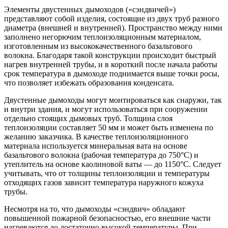
Элементы двустенных дымоходов («сэндвичей»)
представляют собой изделия, состоящие из двух труб разного
диаметра (внешней и внутренней). Пространство между ними
заполнено негорючим теплоизоляционным материалом,
изготовленным из высококачественного базальтового
волокна. Благодаря такой конструкции происходит быстрый
нагрев внутренней трубы, и в короткий после начала работы
срок температура в дымоходе поднимается выше точки росы,
что позволяет избежать образования конденсата.
Двустенные дымоходы могут монтироваться как снаружи, так
и внутри здания, и могут использоваться при сооружении
отдельно стоящих дымовых труб. Толщина слоя
теплоизоляции составляет 50 мм и может быть изменена по
желанию заказчика. В качестве теплоизоляционного
материала используется минеральная вата на основе
базальтового волокна (рабочая температура до 750°С) и
утеплитель на основе каолиновой ваты — до 1150°С. Следует
учитывать, что от толщины теплоизоляции и температуры
отходящих газов зависит температура наружного кожуха
трубы.
Несмотря на то, что дымоходы «сэндвич» обладают
повышенной пожарной безопасностью, его внешние части
нагреваются до достаточно высокой температуры. При