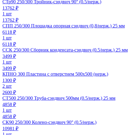
СТр90 250/300 Тройник-сэндвич 90° (0.5/нерж.)
13762
₽
1 шт
13762 ₽
СПП 250/300 Площадка опорная сэндвич (0,8/нерж.) 25 мм
6118
₽
1 шт
6118 ₽
ССК 250/300 Сборник конденсата-сэндвич (0.5/нерж.) 25 мм
3499
₽
1 шт
3499 ₽
КПНО 300 Пластина с отверстием 500х500 (нерж.)
1300
₽
2 шт
2600 ₽
СТ500 250/300 Труба-сэндвич 500мм (0.5/нерж.) 25 мм
4858
₽
1 шт
4858 ₽
СК90 250/300 Колено-сэндвич 90° (0.5/нерж.)
10981
₽
1 шт