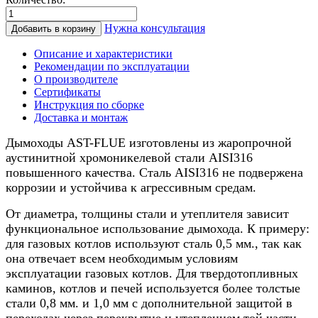
Количество
товара
Нужна консультация
Добавить в корзину
Дымоход
для
Описание и характеристики
котла
Рекомендации по эксплуатации
0,5/
О производителе
нерж.,
Сертификаты
250/300мм,
Инструкция по сборке
9м
Доставка и монтаж
Дымоходы AST-FLUE изготовлены из жаропрочной
аустинитной хромоникелевой стали AISI316
повышенного качества. Сталь AISI316 не подвержена
коррозии и устойчива к агрессивным средам.
От диаметра, толщины стали и утеплителя зависит
функциональное использование дымохода. К примеру:
для газовых котлов используют сталь 0,5 мм., так как
она отвечает всем необходимым условиям
эксплуатации газовых котлов. Для твердотопливных
каминов, котлов и печей используется более толстые
стали 0,8 мм. и 1,0 мм с дополнительной защитой в
переходах через перекрытие и утеплением той части,