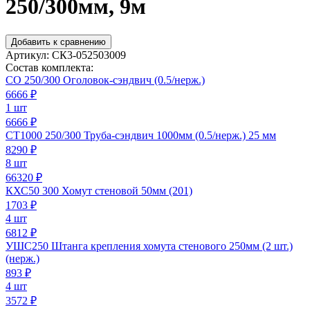
250/300мм, 9м
Добавить к сравнению
Артикул:
СК3-052503009
Состав комплекта:
СО 250/300 Оголовок-сэндвич (0.5/нерж.)
6666
₽
1 шт
6666 ₽
СТ1000 250/300 Труба-сэндвич 1000мм (0.5/нерж.) 25 мм
8290
₽
8 шт
66320 ₽
КХС50 300 Хомут стеновой 50мм (201)
1703
₽
4 шт
6812 ₽
УШС250 Штанга крепления хомута стенового 250мм (2 шт.)
(нерж.)
893
₽
4 шт
3572 ₽