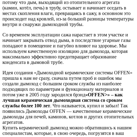
потому что дым, выходящий из отопительного агрегата
(камин, котёл, печь) в трубу, остывает и начинает оседать в
местах скопления влаги, превращаясь в сажу, в основном это
происходит над кровлей, из-за большой разницы температуры
внутри и снаружи дымоходной трубы.
Со временем эксплуатации сажа нарастает в этом участке и
начинает закрывать отвод дыма, в последствие угарные газы
попадают в помещение и пагубно влияют на здоровье. Мы
используем качественную изоляцию для дымохода, которая
максимально эффективно предотвращает образование
конденсата в дымовой трубе.
Идея создания «Дымоходной керамические системы OFFEN»
пришла к нам не сразу, сначала путем проб и ошибок мы
создали дымоход с большим сроком службы из наиболее
подходящих по параметрам и функционалу материалов и
потом уже в 2005 году зародился брэнд
«OFFEN>» – как
лучшая керамическая дымоходная система со сроком
службы более 100 лет
. Что называется, купил и забыл! Так
появились Дымоходы OFFEN — качественные керамические
дымоходы для печей, каминов, котлов и других отопительных
агрегатов.
Купить керамический дымоход можно обратившись к нашим
специалистам, которые, в свою очередь, погрузятся в ваш