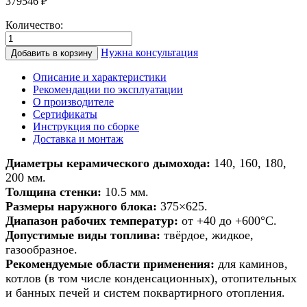
379546
₽
Количество:
Количество
товара
Нужна консультация
Добавить в корзину
Дымоход
из
Описание и характеристики
керамики
Рекомендации по эксплуатации
для
О производителе
банной
Сертификаты
печи/
Инструкция по сборке
печи/
Доставка и монтаж
камина/
котла
Диаметры керамического дымохода:
140, 160, 180,
d
200 мм.
140мм
Толщина стенки:
10.5 мм.
h
Размеры наружного блока:
375×625.
15м
Диапазон рабочих температур:
от +40 до +600°С.
Допустимые виды топлива:
твёрдое, жидкое,
газообразное.
Рекомендуемые области применения:
для каминов,
котлов (в том числе конденсационных), отопительных
и банных печей и систем поквартирного отопления.