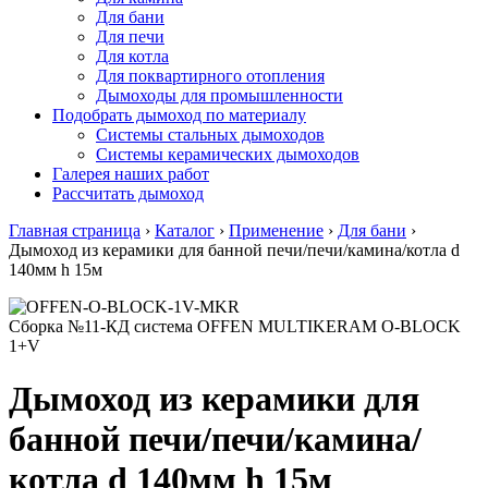
Для бани
Для печи
Для котла
Для поквартирного отопления
Дымоходы для промышленности
Подобрать дымоход по материалу
Системы стальных дымоходов
Системы керамических дымоходов
Галерея наших работ
Рассчитать дымоход
Главная страница
›
Каталог
›
Применение
›
Для бани
›
Дымоход из керамики для банной печи/печи/камина/котла d
140мм h 15м
Сборка №11-КД система OFFEN MULTIKERAM O-BLOCK
1+V
Дымоход из керамики для
банной печи/печи/камина/
котла d 140мм h 15м