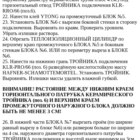
горизонтальный отвод ТРОЙНИКА подключения KLR-
RRO/66 (поз.6).
22. Нанести клей YTONG на промежуточный БЛОК №5.
23. Установить БЛОК №6 с вырезом боковой стенки в сторону
подключения. Выровнять по краям. Проверить уровнем.
Убрать излишки раствора.
24. Обрезать ТЕПЛОИЗОЛЯЦИОННЫЙ ЦИЛИНДР по
верхнему краю промежуточного БЛОКА №5 и боковым
стенкам БЛОКА №6. ИЛИ по периметру выреза в БЛОКЕ
№6.
25. Нанести на нижнюю грань ТРОЙНИКА подключения
KLR-PRO/66 (поз. 6) разведённую кислотостойкую массу
HAFNER-SCHAMOTTEMORTEL. Установить ТРОЙНИК.
Выровнять. Излишки массы удалить влажной губкой.
ВНИМАНИЕ! РАСТОЯНИЕ МЕЖДУ НИЖНИМ КРАЕМ
ГОРИЗОНТАЛЬНОГО ПАТРУБКА КЕРАМИЧЕСКОГО
ТРОЙНИКА (поз. 6) И ВЕРХНИМ КРАЕМ
ПРОМЕЖУТОЧНОГО НАРУЖНОГО БЛОКА ДОЛЖНО
БЫТЬ НЕ МЕНЕЕ 3 СМ!
26. В нижней части БЛОКА №7 вырезать проём (по ширине
равный вырезу в блоке №6) или размером больше по ширине
на 4 см. наружного диаметра горизонтального патрубка
ТРОЙНИКА подключения и высотой выше минимум на 3см