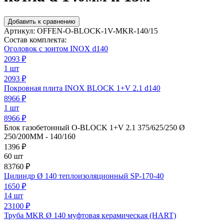
Добавить к сравнению
Артикул:
OFFEN-O-BLOCK-1V-MKR-140/15
Состав комплекта:
Оголовок с зонтом INOX d140
2093
₽
1 шт
2093 ₽
Покровная плита INOX BLOCK 1+V 2.1 d140
8966
₽
1 шт
8966 ₽
Блок газобетонный O-BLOCK 1+V 2.1 375/625/250 Ø
250/200ММ - 140/160
1396
₽
60 шт
83760 ₽
Цилиндр Ø 140 теплоизоляционный SP-170-40
1650
₽
14 шт
23100 ₽
Труба MKR Ø 140 муфтовая керамическая (HART)