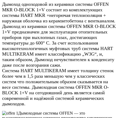
Дымоход одноходовой из керамики системы OFFEN
МКR O-BLOCK 1+V состоит из комплектующих
системы HART MKR +негорючая теплоизоляция +
наружная оболочка из керамзитобетона с вентканалом.
Дымоход из керамики системы OFFEN МКR O-BLOCK
1+V предназначен для эксплуатации отопительных
приборов при выхлопных газах, достигающих
температуры до 600° C. За счет использования
высокотехнологичных муфтовых труб системы HART
MULTIKERAM имеет классификацию „W3G“, и,
таким образом, Дымоход нечувствителен к конденсату
даже после возгорания сажи.
Система HART MULTIKERAM имеет толщину стенок
более чем в 1,5 раза меньшую чем у классических
систем что положительным образом сказывается на
весе системы. Дымоходная система OFFEN МКR O-
BLOCK 1+V на сегодняшний день является самой
современной и надёжной системой керамических
дымоходов.
Дымоходные системы OFFEN — это
высокотехнологичное немецкое производство керамических