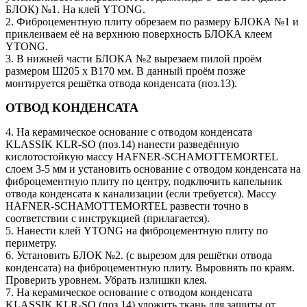
БЛОК) №1. На клей YTONG.
2. Фиброцементную плиту обрезаем по размеру БЛОКА №1 и
приклеиваем её на верхнюю поверхность БЛОКА клеем
YTONG.
3. В нижней части БЛОКА №2 вырезаем пилой проём
размером Ш205 х В170 мм. В данный проём позже
монтируется решётка отвода конденсата (поз.13).
ОТВОД КОНДЕНСАТА
4. На керамическое основание с отводом конденсата
KLASSIK KLR-SO (поз.14) нанести разведённую
кислотостойкую массу HAFNER-SCHAMOTTEMORTEL
слоем 3-5 мм и установить основание с отводом конденсата на
фиброцементную плиту по центру, подключить капельник
отвода конденсата к канализации (если требуется). Массу
HAFNER-SCHAMOTTEMORTEL развести точно в
соответствии с инструкцией (прилагается).
5. Нанести клей YTONG на фиброцементную плиту по
периметру.
6. Установить БЛОК №2. (с вырезом для решётки отвода
конденсата) на фиброцементную плиту. Выровнять по краям.
Проверить уровнем. Убрать излишки клея.
7. На керамическое основание с отводом конденсата
KLASSIK KLR-SO (поз.14) уложить ткань для защиты от