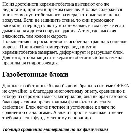
Но из достоинств керамзитобетона вытекают его же
недостатки, причём в прямом смысле. В блоке содержится
множество пустот большого размера, которые заполнены
воздухом. Если не защищать стены, то они промокают
насквозь и период сушки у них немалый, в том случае если
дымоход находится снаружи здания. А там, где высокая
влажность, там холод и сырость.
Повышенная гигроскопичность особенна страшна в сильные
морозы. При низкой температуре вода внутри
керамзитобетона замерзает, деформирует и разрушает блок.
Для того, чтобы защитить керамзитобетонный блок нужна
правильная гидроизоляция.
Газобетонные блоки
Данные газобетонные блоки были выбраны в системе OFFEN
не случайно, а благодаря многолетнему опыту, сравнению и
отбору из огромной массы материалов, был выбран газоблок
благодаря своим превосходным физико-техническим
свойствам. Блок легче плотнее и устойчивее к влаге по
сравнению с аналогами. А значит прост в монтаже и менее
требователен к фундаментному основанию.
Таблица сравнения материалов по их физическим