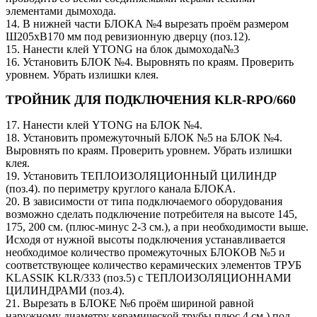
элементами дымохода.
14. В нижней части БЛОКА №4 вырезать проём размером
Ш205хВ170 мм под ревизионную дверцу (поз.12).
15. Нанести клей YTONG на блок дымохода№3
16. Установить БЛОК №4. Выровнять по краям. Проверить
уровнем. Убрать излишки клея.
ТРОЙНИК ДЛЯ ПОДКЛЮЧЕНИЯ KLR-RPO/660
17. Нанести клей YTONG на БЛОК №4.
18. Установить промежуточный БЛОК №5 на БЛОК №4.
Выровнять по краям. Проверить уровнем. Убрать излишки
клея.
19. Установить ТЕПЛОИЗОЛЯЦИОННЫЙ ЦИЛИНДР
(поз.4). по периметру круглого канала БЛОКА.
20. В зависимости от типа подключаемого оборудования
возможно сделать подключение потребителя на высоте 145,
175, 200 см. (плюс-минус 2-3 см.), а при необходимости выше.
Исходя от нужной высоты подключения устанавливается
необходимое количество промежуточных БЛОКОВ №5 и
соответствующее количество керамических элементов ТРУБ
KLASSIK KLR/333 (поз.5) c ТЕПЛОИЗОЛЯЦИОННАМИ
ЦИЛИНДРАМИ (поз.4).
21. Вырезать в БЛОКЕ №6 проём шириной равной
наружному диаметру керамической трубы плюс 4 см.) под