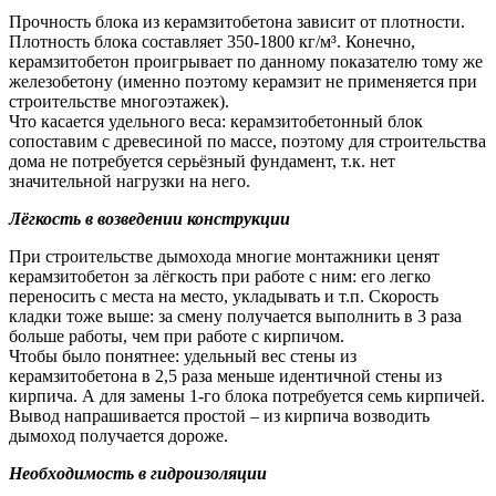
Прочность блока из керамзитобетона зависит от плотности.
Плотность блока составляет 350-1800 кг/м³. Конечно,
керамзитобетон проигрывает по данному показателю тому же
железобетону (именно поэтому керамзит не применяется при
строительстве многоэтажек).
Что касается удельного веса: керамзитобетонный блок
сопоставим с древесиной по массе, поэтому для строительства
дома не потребуется серьёзный фундамент, т.к. нет
значительной нагрузки на него.
Лёгкость в возведении конструкции
При строительстве дымохода многие монтажники ценят
керамзитобетон за лёгкость при работе с ним: его легко
переносить с места на место, укладывать и т.п. Скорость
кладки тоже выше: за смену получается выполнить в 3 раза
больше работы, чем при работе с кирпичом.
Чтобы было понятнее: удельный вес стены из
керамзитобетона в 2,5 раза меньше идентичной стены из
кирпича. А для замены 1-го блока потребуется семь кирпичей.
Вывод напрашивается простой – из кирпича возводить
дымоход получается дороже.
Необходимость в гидроизоляции