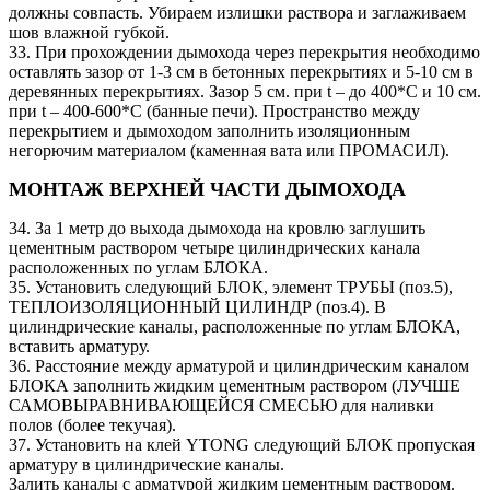
должны совпасть. Убираем излишки раствора и заглаживаем
шов влажной губкой.
33. При прохождении дымохода через перекрытия необходимо
оставлять зазор от 1-3 см в бетонных перекрытиях и 5-10 см в
деревянных перекрытиях. Зазор 5 см. при t – до 400*C и 10 см.
при t – 400-600*C (банные печи). Пространство между
перекрытием и дымоходом заполнить изоляционным
негорючим материалом (каменная вата или ПРОМАСИЛ).
МОНТАЖ ВЕРХНЕЙ ЧАСТИ ДЫМОХОДА
34. За 1 метр до выхода дымохода на кровлю заглушить
цементным раствором четыре цилиндрических канала
расположенных по углам БЛОКА.
35. Установить следующий БЛОК, элемент ТРУБЫ (поз.5),
ТЕПЛОИЗОЛЯЦИОННЫЙ ЦИЛИНДР (поз.4). В
цилиндрические каналы, расположенные по углам БЛОКА,
вставить арматуру.
36. Расстояние между арматурой и цилиндрическим каналом
БЛОКА заполнить жидким цементным раствором (ЛУЧШЕ
САМОВЫРАВНИВАЮЩЕЙСЯ СМЕСЬЮ для наливки
полов (более текучая).
37. Установить на клей YTONG следующий БЛОК пропуская
арматуру в цилиндрические каналы.
Залить каналы с арматурой жидким цементным раствором.