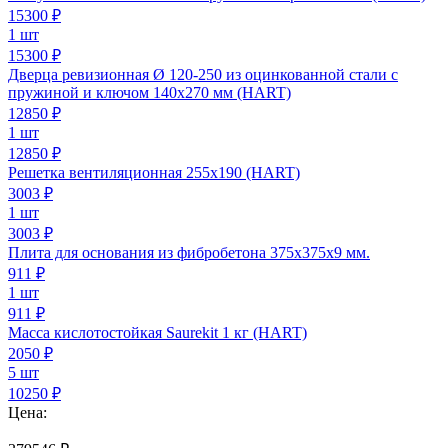
15300
₽
1 шт
15300 ₽
Дверца ревизионная Ø 120-250 из оцинкованной стали с
пружиной и ключом 140х270 мм (HART)
12850
₽
1 шт
12850 ₽
Решетка вентиляционная 255х190 (HART)
3003
₽
1 шт
3003 ₽
Плита для основания из фибробетона 375х375х9 мм.
911
₽
1 шт
911 ₽
Масса кислотостойкая Saurekit 1 кг (HART)
2050
₽
5 шт
10250 ₽
Цена: