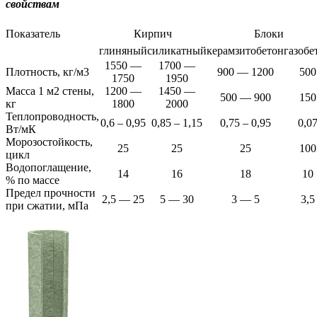
свойствам
Показатель
Кирпич
Блоки
глиняный
силикатный
керамзитобетон
газобе
1550 —
1700 —
Плотность, кг/м3
900 — 1200
500
1750
1950
Масса 1 м2 стены,
1200 —
1450 —
500 — 900
150
кг
1800
2000
Теплопроводность,
0,6 – 0,95
0,85 – 1,15
0,75 – 0,95
0,0
Вт/мК
Морозостойкость,
25
25
25
100
цикл
Водопоглащение,
14
16
18
10
% по массе
Предел прочности
2,5 — 25
5 — 30
3 — 5
3,5
при сжатии, мПа