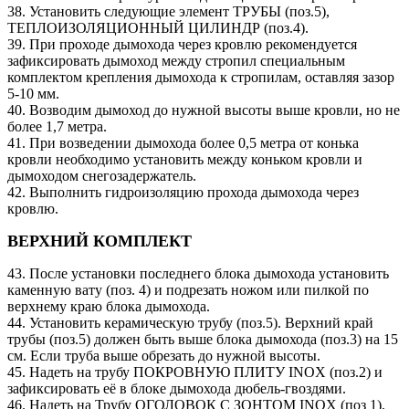
38. Установить следующие элемент ТРУБЫ (поз.5),
ТЕПЛОИЗОЛЯЦИОННЫЙ ЦИЛИНДР (поз.4).
39. При проходе дымохода через кровлю рекомендуется
зафиксировать дымоход между стропил специальным
комплектом крепления дымохода к стропилам, оставляя зазор
5-10 мм.
40. Возводим дымоход до нужной высоты выше кровли, но не
более 1,7 метра.
41. При возведении дымохода более 0,5 метра от конька
кровли необходимо установить между коньком кровли и
дымоходом снегозадержатель.
42. Выполнить гидроизоляцию прохода дымохода через
кровлю.
ВЕРХНИЙ КОМПЛЕКТ
43. После установки последнего блока дымохода установить
каменную вату (поз. 4) и подрезать ножом или пилкой по
верхнему краю блока дымохода.
44. Установить керамическую трубу (поз.5). Верхний край
трубы (поз.5) должен быть выше блока дымохода (поз.3) на 15
см. Если труба выше обрезать до нужной высоты.
45. Надеть на трубу ПОКРОВНУЮ ПЛИТУ INOX (поз.2) и
зафиксировать её в блоке дымохода дюбель-гвоздями.
46. Надеть на Трубу ОГОЛОВОК С ЗОНТОМ INOX (поз 1).