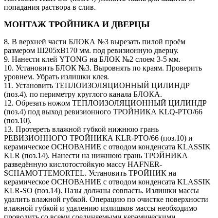
попадания раствора в слив.
МОНТАЖ ТРОЙНИКА И ДВЕРЦЫ
8. В верхней части БЛОКА №3 вырезать пилой проём
размером Ш205хВ170 мм. под ревизионную дверцу.
9. Нанести клей YTONG на БЛОК №2 слоем 3-5 мм.
10. Установить БЛОК №3. Выровнять по краям. Проверить
уровнем. Убрать излишки клея.
11. Установить ТЕПЛОИЗОЛЯЦИОННЫЙ ЦИЛИНДР
(поз.4). по периметру круглого канала БЛОКА.
12. Обрезать ножом ТЕПЛОИЗОЛЯЦИОННЫЙ ЦИЛИНДР
(поз.4) под выход ревизионного ТРОЙНИКА KLQ-PTO/66
(поз.10).
13. Протереть влажной губкой нижнюю грань
РЕВИЗИОННОГО ТРОЙНИКА KLR-PTO/66 (поз.10) и
керамическое ОСНОВАНИЕ с отводом конденсата KLASSIK
KLR (поз.14). Нанести на нижнюю грань ТРОЙНИКА
разведённую кислотостойкую массу HAFNER-
SCHAMOTTEMORTEL. Установить ТРОЙНИК на
керамическое ОСНОВАНИЕ с отводом конденсата KLASSIK
KLR-SO (поз.14). Пазы должны совпасть. Излишки массы
удалить влажной губкой. Операцию по очистке поверхности
влажной губкой и удалению излишков массы необходимо
проводить со всеми соединяемыми керамическими