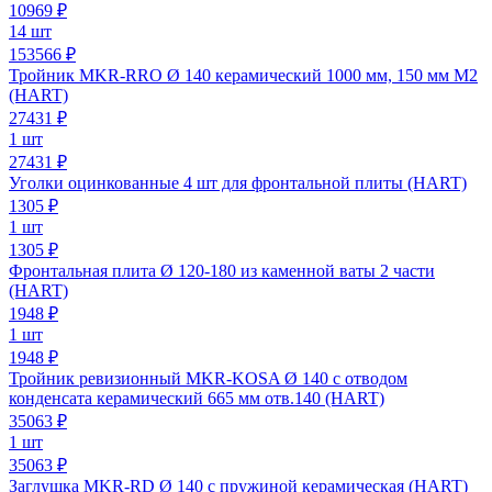
10969
₽
14 шт
153566 ₽
Тройник MKR-RRO Ø 140 керамический 1000 мм, 150 мм М2
(HART)
27431
₽
1 шт
27431 ₽
Уголки оцинкованные 4 шт для фронтальной плиты (HART)
1305
₽
1 шт
1305 ₽
Фронтальная плита Ø 120-180 из каменной ваты 2 части
(HART)
1948
₽
1 шт
1948 ₽
Тройник ревизионный MKR-KOSA Ø 140 с отводом
конденсата керамический 665 мм отв.140 (HART)
35063
₽
1 шт
35063 ₽
Заглушка MKR-RD Ø 140 с пружиной керамическая (HART)