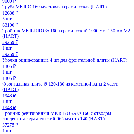
9000 ₽
Труба MKR Ø 160 муфтовая керамическая (HART)
12638
₽
5 шт
63190 ₽
Тройник MKR-RRO Ø 160 керамический 1000 мм, 150 мм M2
(HART)
29269
₽
1 шт
29269 ₽
Уголки оцинкованные 4 шт для фронтальной плиты (HART)
1305
₽
1 шт
1305 ₽
Фронтальная плита Ø 120-180 из каменной ваты 2 части
(HART)
1948
₽
1 шт
1948 ₽
Тройник ревизионный MKR-KOSA Ø 160 с отводом
конденсата керамический 665 мм отв.140 (HART)
37275
₽
1 шт