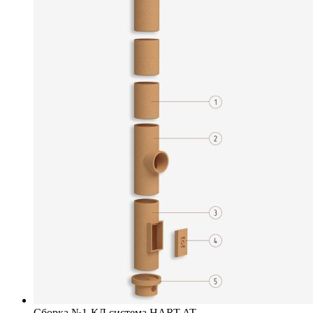
Сборка №1-КД система HART AT