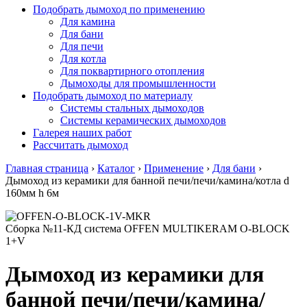
Подобрать дымоход по применению
Для камина
Для бани
Для печи
Для котла
Для поквартирного отопления
Дымоходы для промышленности
Подобрать дымоход по материалу
Системы стальных дымоходов
Системы керамических дымоходов
Галерея наших работ
Рассчитать дымоход
Главная страница
›
Каталог
›
Применение
›
Для бани
›
Дымоход из керамики для банной печи/печи/камина/котла d
160мм h 6м
Сборка №11-КД система OFFEN MULTIKERAM O-BLOCK
1+V
Дымоход из керамики для
банной печи/печи/камина/