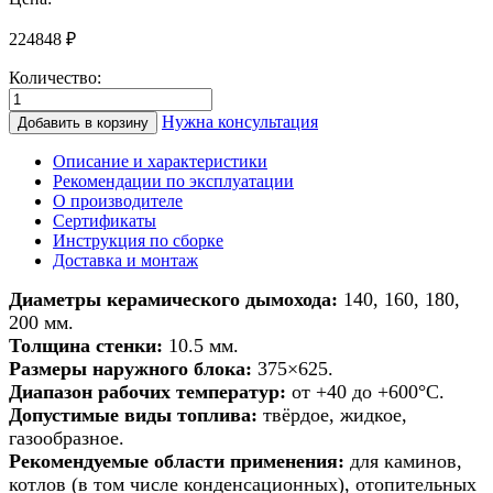
224848
₽
Количество:
Количество
товара
Нужна консультация
Добавить в корзину
Дымоход
из
Описание и характеристики
керамики
Рекомендации по эксплуатации
для
О производителе
банной
Сертификаты
печи/
Инструкция по сборке
печи/
Доставка и монтаж
камина/
котла
Диаметры керамического дымохода:
140, 160, 180,
d
200 мм.
160мм
Толщина стенки:
10.5 мм.
h
Размеры наружного блока:
375×625.
6м
Диапазон рабочих температур:
от +40 до +600°С.
Допустимые виды топлива:
твёрдое, жидкое,
газообразное.
Рекомендуемые области применения:
для каминов,
котлов (в том числе конденсационных), отопительных