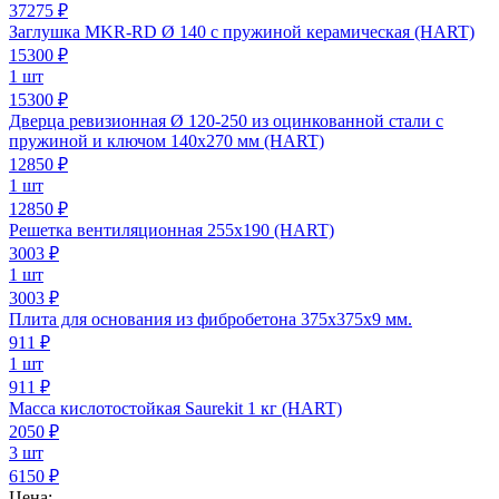
37275 ₽
Заглушка MKR-RD Ø 140 с пружиной керамическая (HART)
15300
₽
1 шт
15300 ₽
Дверца ревизионная Ø 120-250 из оцинкованной стали с
пружиной и ключом 140х270 мм (HART)
12850
₽
1 шт
12850 ₽
Решетка вентиляционная 255х190 (HART)
3003
₽
1 шт
3003 ₽
Плита для основания из фибробетона 375х375х9 мм.
911
₽
1 шт
911 ₽
Масса кислотостойкая Saurekit 1 кг (HART)
2050
₽
3 шт
6150 ₽
Цена: