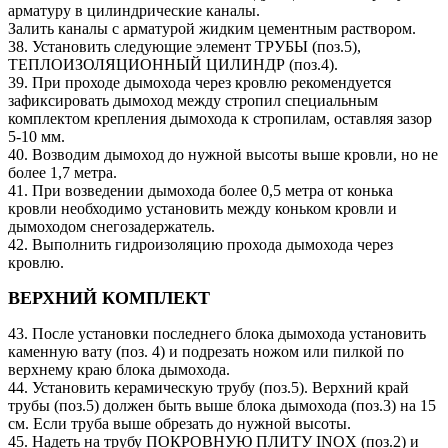
арматуру в цилиндрические каналы.
Залить каналы с арматурой жидким цементным раствором.
38. Установить следующие элемент ТРУБЫ (поз.5),
ТЕПЛОИЗОЛЯЦИОННЫЙ ЦИЛИНДР (поз.4).
39. При проходе дымохода через кровлю рекомендуется
зафиксировать дымоход между стропил специальным
комплектом крепления дымохода к стропилам, оставляя зазор
5-10 мм.
40. Возводим дымоход до нужной высоты выше кровли, но не
более 1,7 метра.
41. При возведении дымохода более 0,5 метра от конька
кровли необходимо установить между коньком кровли и
дымоходом снегозадержатель.
42. Выполнить гидроизоляцию прохода дымохода через
кровлю.
ВЕРХНИЙ КОМПЛЕКТ
43. После установки последнего блока дымохода установить
каменную вату (поз. 4) и подрезать ножом или пилкой по
верхнему краю блока дымохода.
44. Установить керамическую трубу (поз.5). Верхний край
трубы (поз.5) должен быть выше блока дымохода (поз.3) на 15
см. Если труба выше обрезать до нужной высоты.
45. Надеть на трубу ПОКРОВНУЮ ПЛИТУ INOX (поз.2) и