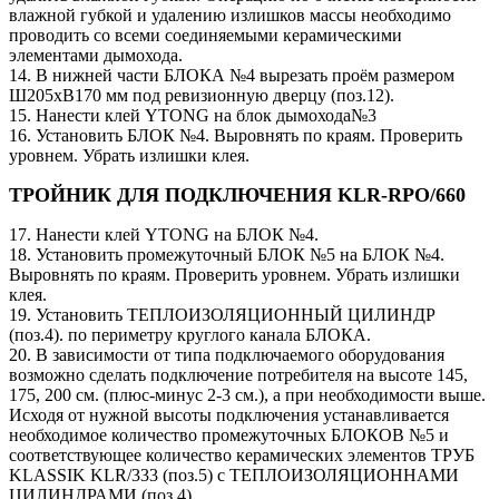
влажной губкой и удалению излишков массы необходимо
проводить со всеми соединяемыми керамическими
элементами дымохода.
14. В нижней части БЛОКА №4 вырезать проём размером
Ш205хВ170 мм под ревизионную дверцу (поз.12).
15. Нанести клей YTONG на блок дымохода№3
16. Установить БЛОК №4. Выровнять по краям. Проверить
уровнем. Убрать излишки клея.
ТРОЙНИК ДЛЯ ПОДКЛЮЧЕНИЯ KLR-RPO/660
17. Нанести клей YTONG на БЛОК №4.
18. Установить промежуточный БЛОК №5 на БЛОК №4.
Выровнять по краям. Проверить уровнем. Убрать излишки
клея.
19. Установить ТЕПЛОИЗОЛЯЦИОННЫЙ ЦИЛИНДР
(поз.4). по периметру круглого канала БЛОКА.
20. В зависимости от типа подключаемого оборудования
возможно сделать подключение потребителя на высоте 145,
175, 200 см. (плюс-минус 2-3 см.), а при необходимости выше.
Исходя от нужной высоты подключения устанавливается
необходимое количество промежуточных БЛОКОВ №5 и
соответствующее количество керамических элементов ТРУБ
KLASSIK KLR/333 (поз.5) c ТЕПЛОИЗОЛЯЦИОННАМИ
ЦИЛИНДРАМИ (поз.4).