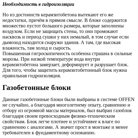
Необходимость в гидроизоляции
Но из достоинств керамзитобетона вытекают его же
недостатки, причём в прямом смысле. В блоке содержится
множество пустот большого размера, которые заполнены
воздухом. Если не защищать стены, то они промокают
насквозь и период сушки у них немалый, в том случае если
дымоход находится снаружи здания. А там, где высокая
влажность, там холод и сырость.
Повышенная гигроскопичность особенна страшна в сильные
морозы. При низкой температуре вода внутри
керамзитобетона замерзает, деформирует и разрушает блок.
Для того, чтобы защитить керамзитобетонный блок нужна
правильная гидроизоляция.
Газобетонные блоки
Данные газобетонные блоки были выбраны в системе OFFEN
не случайно, а благодаря многолетнему опыту, сравнению и
отбору из огромной массы материалов, был выбран газоблок
благодаря своим превосходным физико-техническим
свойствам. Блок легче плотнее и устойчивее к влаге по
сравнению с аналогами. А значит прост в монтаже и менее
требователен к фундаментному основанию.