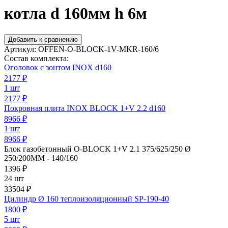
котла d 160мм h 6м
Добавить к сравнению
Артикул:
OFFEN-O-BLOCK-1V-MKR-160/6
Состав комплекта:
Оголовок с зонтом INOX d160
2177
₽
1 шт
2177 ₽
Покровная плита INOX BLOCK 1+V 2.2 d160
8966
₽
1 шт
8966 ₽
Блок газобетонный O-BLOCK 1+V 2.1 375/625/250 Ø
250/200ММ - 140/160
1396
₽
24 шт
33504 ₽
Цилиндр Ø 160 теплоизоляционный SP-190-40
1800
₽
5 шт