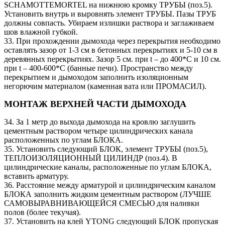
SCHAMOTTEMORTEL на нижнюю кромку ТРУБЫ (поз.5).
Установить внутрь и выровнять элемент ТРУБЫ. Пазы ТРУБ
должны совпасть. Убираем излишки раствора и заглаживаем
шов влажной губкой.
33. При прохождении дымохода через перекрытия необходимо
оставлять зазор от 1-3 см в бетонных перекрытиях и 5-10 см в
деревянных перекрытиях. Зазор 5 см. при t – до 400*C и 10 см.
при t – 400-600*C (банные печи). Пространство между
перекрытием и дымоходом заполнить изоляционным
негорючим материалом (каменная вата или ПРОМАСИЛ).
МОНТАЖ ВЕРХНЕЙ ЧАСТИ ДЫМОХОДА
34. За 1 метр до выхода дымохода на кровлю заглушить
цементным раствором четыре цилиндрических канала
расположенных по углам БЛОКА.
35. Установить следующий БЛОК, элемент ТРУБЫ (поз.5),
ТЕПЛОИЗОЛЯЦИОННЫЙ ЦИЛИНДР (поз.4). В
цилиндрические каналы, расположенные по углам БЛОКА,
вставить арматуру.
36. Расстояние между арматурой и цилиндрическим каналом
БЛОКА заполнить жидким цементным раствором (ЛУЧШЕ
САМОВЫРАВНИВАЮЩЕЙСЯ СМЕСЬЮ для наливки
полов (более текучая).
37. Установить на клей YTONG следующий БЛОК пропуская