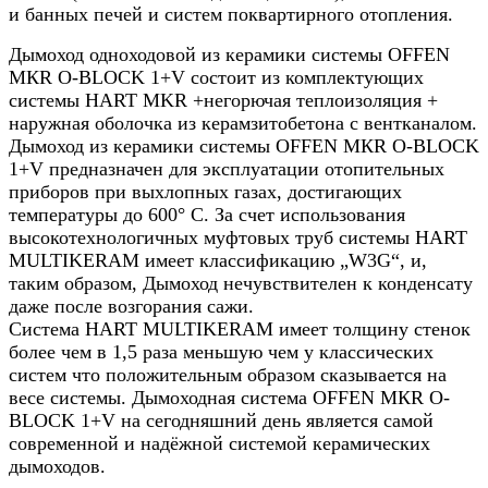
и банных печей и систем поквартирного отопления.
Дымоход одноходовой из керамики системы OFFEN
МКR O-BLOCK 1+V состоит из комплектующих
системы HART MKR +негорючая теплоизоляция +
наружная оболочка из керамзитобетона с вентканалом.
Дымоход из керамики системы OFFEN МКR O-BLOCK
1+V предназначен для эксплуатации отопительных
приборов при выхлопных газах, достигающих
температуры до 600° C. За счет использования
высокотехнологичных муфтовых труб системы HART
MULTIKERAM имеет классификацию „W3G“, и,
таким образом, Дымоход нечувствителен к конденсату
даже после возгорания сажи.
Система HART MULTIKERAM имеет толщину стенок
более чем в 1,5 раза меньшую чем у классических
систем что положительным образом сказывается на
весе системы. Дымоходная система OFFEN МКR O-
BLOCK 1+V на сегодняшний день является самой
современной и надёжной системой керамических
дымоходов.