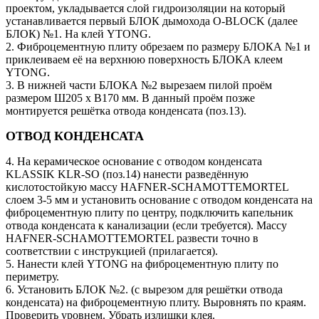
проектом, укладывается слой гидроизоляции на который
устанавливается первый БЛОК дымохода O-BLOCK (далее
БЛОК) №1. На клей YTONG.
2. Фиброцементную плиту обрезаем по размеру БЛОКА №1 и
приклеиваем её на верхнюю поверхность БЛОКА клеем
YTONG.
3. В нижней части БЛОКА №2 вырезаем пилой проём
размером Ш205 х В170 мм. В данный проём позже
монтируется решётка отвода конденсата (поз.13).
ОТВОД КОНДЕНСАТА
4. На керамическое основание с отводом конденсата
KLASSIK KLR-SO (поз.14) нанести разведённую
кислотостойкую массу HAFNER-SCHAMOTTEMORTEL
слоем 3-5 мм и установить основание с отводом конденсата на
фиброцементную плиту по центру, подключить капельник
отвода конденсата к канализации (если требуется). Массу
HAFNER-SCHAMOTTEMORTEL развести точно в
соответствии с инструкцией (прилагается).
5. Нанести клей YTONG на фиброцементную плиту по
периметру.
6. Установить БЛОК №2. (с вырезом для решётки отвода
конденсата) на фиброцементную плиту. Выровнять по краям.
Проверить уровнем. Убрать излишки клея.