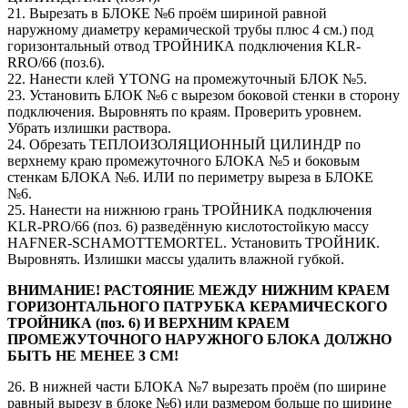
21. Вырезать в БЛОКЕ №6 проём шириной равной
наружному диаметру керамической трубы плюс 4 см.) под
горизонтальный отвод ТРОЙНИКА подключения KLR-
RRO/66 (поз.6).
22. Нанести клей YTONG на промежуточный БЛОК №5.
23. Установить БЛОК №6 с вырезом боковой стенки в сторону
подключения. Выровнять по краям. Проверить уровнем.
Убрать излишки раствора.
24. Обрезать ТЕПЛОИЗОЛЯЦИОННЫЙ ЦИЛИНДР по
верхнему краю промежуточного БЛОКА №5 и боковым
стенкам БЛОКА №6. ИЛИ по периметру выреза в БЛОКЕ
№6.
25. Нанести на нижнюю грань ТРОЙНИКА подключения
KLR-PRO/66 (поз. 6) разведённую кислотостойкую массу
HAFNER-SCHAMOTTEMORTEL. Установить ТРОЙНИК.
Выровнять. Излишки массы удалить влажной губкой.
ВНИМАНИЕ! РАСТОЯНИЕ МЕЖДУ НИЖНИМ КРАЕМ
ГОРИЗОНТАЛЬНОГО ПАТРУБКА КЕРАМИЧЕСКОГО
ТРОЙНИКА (поз. 6) И ВЕРХНИМ КРАЕМ
ПРОМЕЖУТОЧНОГО НАРУЖНОГО БЛОКА ДОЛЖНО
БЫТЬ НЕ МЕНЕЕ 3 СМ!
26. В нижней части БЛОКА №7 вырезать проём (по ширине
равный вырезу в блоке №6) или размером больше по ширине