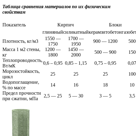
Таблица сравнения материалов по их физическим
свойствам
Показатель
Кирпич
Блоки
глиняный
силикатный
керамзитобетон
газобе
1550 —
1700 —
Плотность, кг/м3
900 — 1200
500
1750
1950
Масса 1 м2 стены,
1200 —
1450 —
500 — 900
150
кг
1800
2000
Теплопроводность,
0,6 – 0,95
0,85 – 1,15
0,75 – 0,95
0,0
Вт/мК
Морозостойкость,
25
25
25
100
цикл
Водопоглащение,
14
16
18
10
% по массе
Предел прочности
2,5 — 25
5 — 30
3 — 5
3,5
при сжатии, мПа