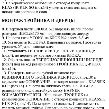
7. На керамическое основание с отводом конденсата
KLASSIK KLR-SO (поз.14) уложить ткань для защиты от
попадания раствора в слив.
МОНТАЖ ТРОЙНИКА И ДВЕРЦЫ
8. В верхней части БЛОКА №3 вырезать пилой проём
размером Ш205хВ170 мм. под ревизионную дверцу.
9. Нанести клей YTONG на БЛОК №2 слоем 3-5 мм.
10. Установить БЛОК №3. Выровнять по краям. Проверить
уровнем. Убрать излишки клея.
11. Установить ТЕПЛОИЗОЛЯЦИОННЫЙ ЦИЛИНДР
(поз.4). по периметру круглого канала БЛОКА.
12. Обрезать ножом ТЕПЛОИЗОЛЯЦИОННЫЙ ЦИЛИНДР
(поз.4) под выход ревизионного ТРОЙНИКА KLQ-PTO/66
(поз.10).
13. Протереть влажной губкой нижнюю грань
РЕВИЗИОННОГО ТРОЙНИКА KLR-PTO/66 (поз.10) и
керамическое ОСНОВАНИЕ с отводом конденсата KLASSIK
KLR (поз.14). Нанести на нижнюю грань ТРОЙНИКА
разведённую кислотостойкую массу HAFNER-
SCHAMOTTEMORTEL. Установить ТРОЙНИК на
керамическое ОСНОВАНИЕ с отводом конденсата KLASSIK
KLR-SO (поз.14). Пазы должны совпасть. Излишки массы
удалить влажной губкой. Операцию по очистке поверхности