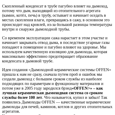
Скопленный конденсат в трубе пагубно влияет на дымоход,
потому что дым, выходящий из отопительного агрегата
(камин, котёл, печь) в трубу, остывает и начинает оседать в
местах скопления влаги, превращаясь в сажу, в основном это
происходит над кровлей, из-за большой разницы температуры
внутри и снаружи дымоходной трубы.
Со временем эксплуатации сажа нарастает в этом участке и
начинает закрывать отвод дыма, в последствие угарные газы
попадают в помещение и пагубно влияют на здоровье. Мы
используем качественную изоляцию для дымохода, которая
максимально эффективно предотвращает образование
конденсата в дымовой трубе.
Идея создания «Дымоходной керамические системы OFFEN»
пришла к нам не сразу, сначала путем проб и ошибок мы
создали дымоход с большим сроком службы из наиболее
подходящих по параметрам и функционалу материалов и
потом уже в 2005 году зародился брэнд
«OFFEN>» – как
лучшая керамическая дымоходная система со сроком
службы более 100 лет
. Что называется, купил и забыл! Так
появились Дымоходы OFFEN — качественные керамические
дымоходы для печей, каминов, котлов и других отопительных
агрегатов.