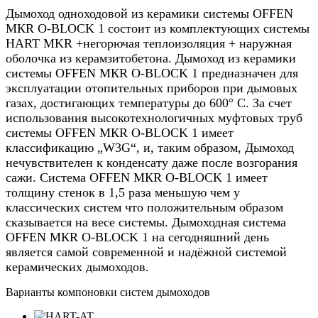
Дымоход одноходовой из керамики системы OFFEN
МКR O-BLOCK 1 состоит из комплектующих системы
HART MKR +негорючая теплоизоляция + наружная
оболочка из керамзитобетона.
Дымоход из керамики
системы OFFEN МКR O-BLOCK 1 предназначен для
эксплуатации отопительных приборов при дымовых
газах, достигающих температуры до 600° C.
За счет
использования высокотехнологичных муфтовых труб
системы OFFEN МКR O-BLOCK 1 имеет
классификацию „W3G“, и, таким образом, Дымоход
нечувствителен к конденсату даже после возгорания
сажи.
Система OFFEN МКR O-BLOCK 1 имеет
толщину стенок в 1,5 раза меньшую чем у
классических систем что положительным образом
сказывается на весе системы. Дымоходная система
OFFEN МКR O-BLOCK 1 на сегодняшний день
является самой современной и надёжной системой
керамических дымоходов.
Варианты компоновки систем дымоходов