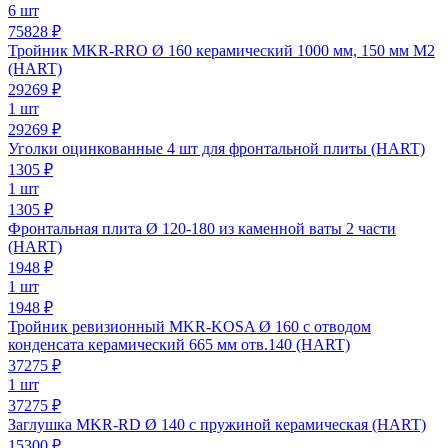
6 шт
75828 ₽
Тройник MKR-RRO Ø 160 керамический 1000 мм, 150 мм M2
(HART)
29269
₽
1 шт
29269 ₽
Уголки оцинкованные 4 шт для фронтальной плиты (HART)
1305
₽
1 шт
1305 ₽
Фронтальная плита Ø 120-180 из каменной ваты 2 части
(HART)
1948
₽
1 шт
1948 ₽
Тройник ревизионный MKR-KOSA Ø 160 с отводом
конденсата керамический 665 мм отв.140 (HART)
37275
₽
1 шт
37275 ₽
Заглушка MKR-RD Ø 140 с пружиной керамическая (HART)
15300
₽