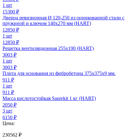
1 шт
15300 ₽
Дверца ревизионная Ø 120-250 из оцинкованной стали с
пружиной и ключом 140х270 мм (HART)
12850
₽
1 шт
12850 ₽
Решетка вентиляционная 255х190 (HART)
3003
₽
1 шт
3003 ₽
Плита для основания из фибробетона 375х375х9 мм.
911
₽
1 шт
911 ₽
Масса кислотостойкая Saurekit 1 кг (HART)
2050
₽
3 шт
6150 ₽
Цена:
230562
₽