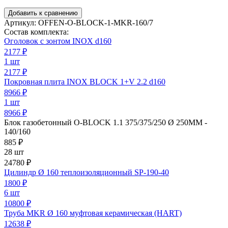
Добавить к сравнению
Артикул:
OFFEN-O-BLOCK-1-MKR-160/7
Состав комплекта:
Оголовок с зонтом INOX d160
2177
₽
1 шт
2177 ₽
Покровная плита INOX BLOCK 1+V 2.2 d160
8966
₽
1 шт
8966 ₽
Блок газобетонный O-BLOCK 1.1 375/375/250 Ø 250ММ -
140/160
885
₽
28 шт
24780 ₽
Цилиндр Ø 160 теплоизоляционный SP-190-40
1800
₽
6 шт
10800 ₽
Труба MKR Ø 160 муфтовая керамическая (HART)
12638
₽