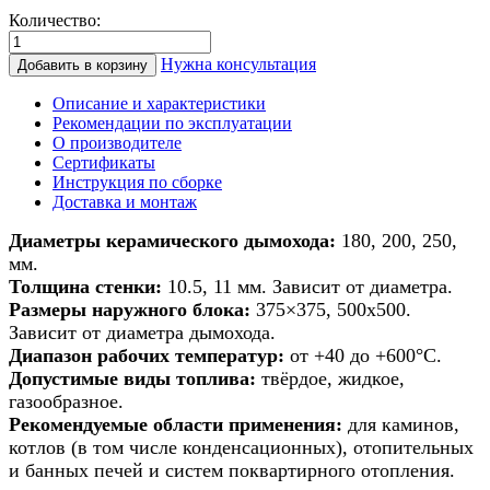
Количество:
Количество
товара
Нужна консультация
Добавить в корзину
Дымоход
из
Описание и характеристики
керамики
Рекомендации по эксплуатации
для
О производителе
банной
Сертификаты
печи/
Инструкция по сборке
печи/
Доставка и монтаж
камина/
котла
Диаметры керамического дымохода:
180, 200, 250,
d
мм.
160мм
Толщина стенки:
10.5, 11 мм. Зависит от диаметра.
h
Размеры наружного блока:
375×375, 500х500.
7м
Зависит от диаметра дымохода.
Диапазон рабочих температур:
от +40 до +600°С.
Допустимые виды топлива:
твёрдое, жидкое,
газообразное.
Рекомендуемые области применения:
для каминов,
котлов (в том числе конденсационных), отопительных
и банных печей и систем поквартирного отопления.