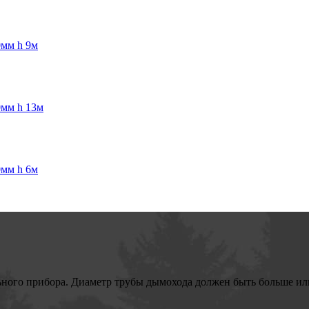
0мм h 9м
0мм h 13м
0мм h 6м
ьного прибора. Диаметр трубы дымохода должен быть больше или