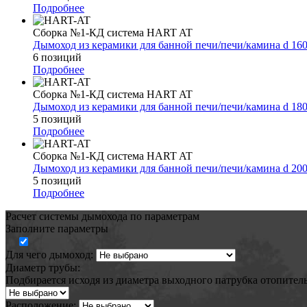
Подробнее
Сборка №1-КД система HART AT
Дымоход из керамики для банной печи/печи/камина d 16
6 позиций
Подробнее
Сборка №1-КД система HART AT
Дымоход из керамики для банной печи/печи/камина d 18
5 позиций
Подробнее
Сборка №1-КД система HART AT
Дымоход из керамики для банной печи/печи/камина d 20
5 позиций
Подробнее
Расчет системы дымохода по параметрам
Заполните параметры
Для чего дымоход:
Диаметр трубы:
Подбирается исходя из диаметра выходного патрубка отопител
Расположение: