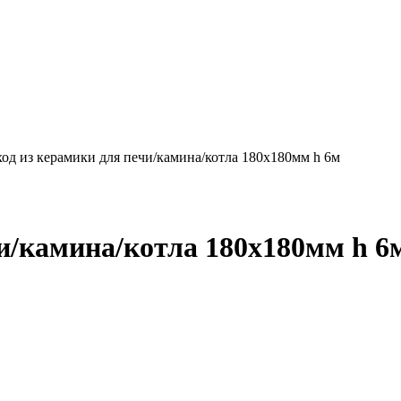
од из керамики для печи/камина/котла 180х180мм h 6м
и/камина/котла 180х180мм h 6