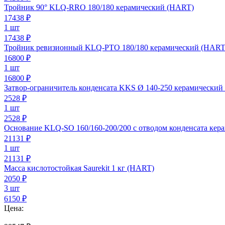
Тройник 90° KLQ-RRO 180/180 керамический (HART)
17438
₽
1 шт
17438 ₽
Тройник ревизионный KLQ-PTO 180/180 керамический (HART
16800
₽
1 шт
16800 ₽
Затвор-ограничитель конденсата KKS Ø 140-250 керамический
2528
₽
1 шт
2528 ₽
Основание KLQ-SO 160/160-200/200 с отводом конденсата кер
21131
₽
1 шт
21131 ₽
Масса кислотостойкая Saurekit 1 кг (HART)
2050
₽
3 шт
6150 ₽
Цена: