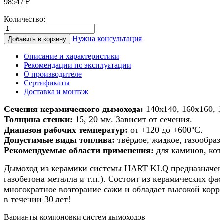
98547
₽
Количество:
Количество
товара
Нужна консультация
Добавить в корзину
Дымоход
из
Описание и характеристики
керамики
Рекомендации по эксплуатации
для
О производителе
печи/
Сертификаты
камина/
Доставка и монтаж
котла
180х180мм
Сечения керамического дымохода:
140х140, 160х160, 
h
Толщина стенки:
15, 20 мм. Зависит от сечения.
6м
Диапазон рабочих температур:
от +120 до +600°С.
Допустимые виды топлива:
твёрдое, жидкое, газообраз
Рекомендуемые области применения:
для каминов, ко
Дымоход из керамики системы HART KLQ предназначен д
газобетона металла и т.п.). Состоит из керамических 
многократное возгорание сажи и обладает высокой кор
в течении 30 лет!
Варианты компоновки систем дымоходов