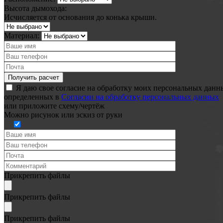
Высота дымохода:
Исчисляется от основания до конька крыши.
Материал:
Я даю свое согласие на обработку моих персональных данн
определенных в
Согласии на обработку персональных данных
или
приложите схему/чертёж
Можно рисунок или эскиз от руки
Прикрепить файлы
Прикрепить файлы
Прикрепить файлы