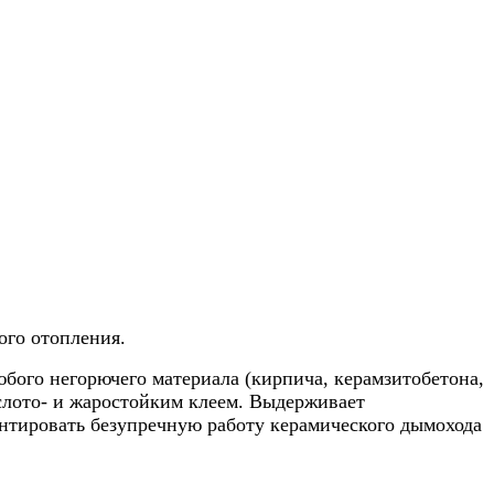
ого отопления.
ого негорючего материала (кирпича, керамзитобетона,
ислото- и жаростойким клеем. Выдерживает
антировать безупречную работу керамического дымохода