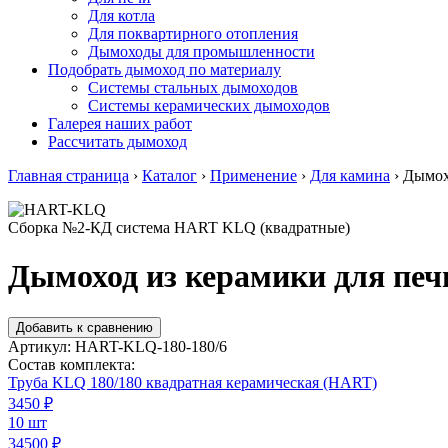
Для котла
Для поквартирного отопления
Дымоходы для промышленности
Подобрать дымоход по материалу
Системы стальных дымоходов
Системы керамических дымоходов
Галерея наших работ
Рассчитать дымоход
Главная страница
›
Каталог
›
Применение
›
Для камина
›
Дымох
Сборка №2-КД система HART KLQ (квадратные)
Дымоход из керамики для печ
Добавить к сравнению
Артикул:
HART-KLQ-180-180/6
Состав комплекта:
Труба KLQ 180/180 квадратная керамическая (HART)
3450
₽
10 шт
34500 ₽