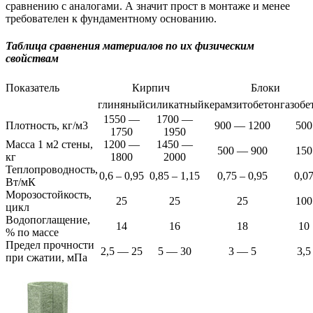
сравнению с аналогами. А значит прост в монтаже и менее
требователен к фундаментному основанию.
Таблица сравнения материалов по их физическим
свойствам
Показатель
Кирпич
Блоки
глиняный
силикатный
керамзитобетон
газобе
1550 —
1700 —
Плотность, кг/м3
900 — 1200
500
1750
1950
Масса 1 м2 стены,
1200 —
1450 —
500 — 900
150
кг
1800
2000
Теплопроводность,
0,6 – 0,95
0,85 – 1,15
0,75 – 0,95
0,0
Вт/мК
Морозостойкость,
25
25
25
100
цикл
Водопоглащение,
14
16
18
10
% по массе
Предел прочности
2,5 — 25
5 — 30
3 — 5
3,5
при сжатии, мПа