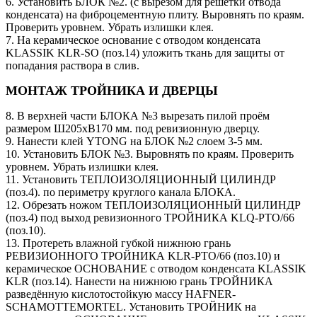
6. Установить БЛОК №2. (с вырезом для решётки отвода
конденсата) на фиброцементную плиту. Выровнять по краям.
Проверить уровнем. Убрать излишки клея.
7. На керамическое основание с отводом конденсата
KLASSIK KLR-SO (поз.14) уложить ткань для защиты от
попадания раствора в слив.
МОНТАЖ ТРОЙНИКА И ДВЕРЦЫ
8. В верхней части БЛОКА №3 вырезать пилой проём
размером Ш205хВ170 мм. под ревизионную дверцу.
9. Нанести клей YTONG на БЛОК №2 слоем 3-5 мм.
10. Установить БЛОК №3. Выровнять по краям. Проверить
уровнем. Убрать излишки клея.
11. Установить ТЕПЛОИЗОЛЯЦИОННЫЙ ЦИЛИНДР
(поз.4). по периметру круглого канала БЛОКА.
12. Обрезать ножом ТЕПЛОИЗОЛЯЦИОННЫЙ ЦИЛИНДР
(поз.4) под выход ревизионного ТРОЙНИКА KLQ-PTO/66
(поз.10).
13. Протереть влажной губкой нижнюю грань
РЕВИЗИОННОГО ТРОЙНИКА KLR-PTO/66 (поз.10) и
керамическое ОСНОВАНИЕ с отводом конденсата KLASSIK
KLR (поз.14). Нанести на нижнюю грань ТРОЙНИКА
разведённую кислотостойкую массу HAFNER-
SCHAMOTTEMORTEL. Установить ТРОЙНИК на