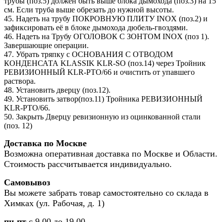
трубы (поз.5) должен быть выше блока дымохода (поз.3) на 15
см. Если труба выше обрезать до нужной высоты.
45. Надеть на трубу ПОКРОВНУЮ ПЛИТУ INOX (поз.2) и
зафиксировать её в блоке дымохода дюбель-гвоздями.
46. Надеть на Трубу ОГОЛОВОК С ЗОНТОМ INOX (поз 1).
Завершающие операции.
47. Убрать тряпку с ОСНОВАНИЯ С ОТВОДОМ
КОНДЕНСАТА KLASSIK KLR-SO (поз.14) через Тройник
РЕВИЗИОННЫЙ KLR-PTO/66 и очистить от упавшего
раствора.
48. Установить дверцу (поз.12).
49. Установить затвор(поз.11) Тройника РЕВИЗИОННЫЙ
KLR-PTO/66.
50. Закрыть Дверцу ревизионную из оцинкованной стали
(поз. 12)
Доставка по Москве
Возможна оперативная доставка по Москве и Области.
Стоимость рассчитывается индивидуально.
Самовывоз
Вы можете забрать товар самостоятельно со склада в
Химках (ул. Рабочая, д. 1)
пн-пт
с 9.00 до 19.00