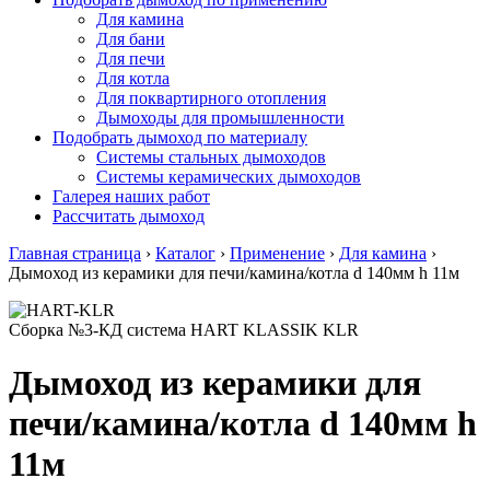
Для камина
Для бани
Для печи
Для котла
Для поквартирного отопления
Дымоходы для промышленности
Подобрать дымоход по материалу
Системы стальных дымоходов
Системы керамических дымоходов
Галерея наших работ
Рассчитать дымоход
Главная страница
›
Каталог
›
Применение
›
Для камина
›
Дымоход из керамики для печи/камина/котла d 140мм h 11м
Сборка №3-КД система HART KLASSIK KLR
Дымоход из керамики для
печи/камина/котла d 140мм h
11м