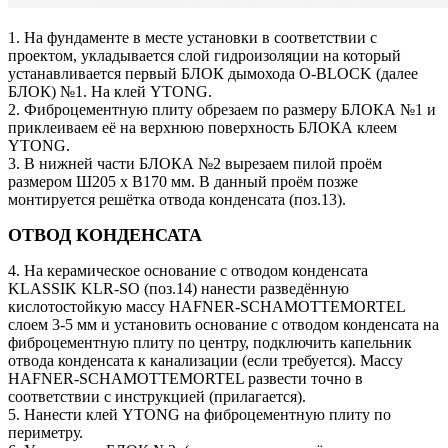
1. На фундаменте в месте установки в соответствии с
проектом, укладывается слой гидроизоляции на который
устанавливается первый БЛОК дымохода O-BLOCK (далее
БЛОК) №1. На клей YTONG.
2. Фиброцементную плиту обрезаем по размеру БЛОКА №1 и
приклеиваем её на верхнюю поверхность БЛОКА клеем
YTONG.
3. В нижней части БЛОКА №2 вырезаем пилой проём
размером Ш205 х В170 мм. В данный проём позже
монтируется решётка отвода конденсата (поз.13).
ОТВОД КОНДЕНСАТА
4. На керамическое основание с отводом конденсата
KLASSIK KLR-SO (поз.14) нанести разведённую
кислотостойкую массу HAFNER-SCHAMOTTEMORTEL
слоем 3-5 мм и установить основание с отводом конденсата на
фиброцементную плиту по центру, подключить капельник
отвода конденсата к канализации (если требуется). Массу
HAFNER-SCHAMOTTEMORTEL развести точно в
соответствии с инструкцией (прилагается).
5. Нанести клей YTONG на фиброцементную плиту по
периметру.