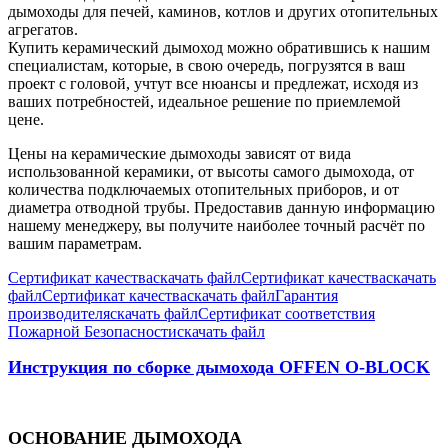
дымоходы для печей, каминов, котлов и других отопительных
агрегатов.
Купить керамический дымоход можно обратившись к нашим
специалистам, которые, в свою очередь, погрузятся в ваш
проект с головой, учтут все нюансы и предлежат, исходя из
ваших потребностей, идеальное решение по приемлемой
цене.
Цены на керамические дымоходы зависят от вида
использованной керамики, от высоты самого дымохода, от
количества подключаемых отопительных приборов, и от
диаметра отводной трубы. Предоставив данную информацию
нашему менеджеру, вы получите наиболее точный расчёт по
вашим параметрам.
Сертификат качества
скачать файл
Сертификат качества
скачать
файл
Сертификат качества
скачать файл
Гарантия
производителя
скачать файл
Сертификат соответствия
Пожарной Безопасности
скачать файл
Инструкция по сборке дымохода OFFEN O-BLOCK
ОСНОВАНИЕ ДЫМОХОДА