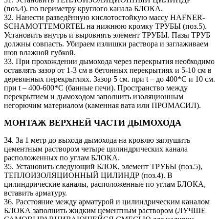
(поз.4). по периметру круглого канала БЛОКА.
32. Нанести разведённую кислотостойкую массу HAFNER-
SCHAMOTTEMORTEL на нижнюю кромку ТРУБЫ (поз.5).
Установить внутрь и выровнять элемент ТРУБЫ. Пазы ТРУБ
должны совпасть. Убираем излишки раствора и заглаживаем
шов влажной губкой.
33. При прохождении дымохода через перекрытия необходимо
оставлять зазор от 1-3 см в бетонных перекрытиях и 5-10 см в
деревянных перекрытиях. Зазор 5 см. при t – до 400*C и 10 см.
при t – 400-600*C (банные печи). Пространство между
перекрытием и дымоходом заполнить изоляционным
негорючим материалом (каменная вата или ПРОМАСИЛ).
МОНТАЖ ВЕРХНЕЙ ЧАСТИ ДЫМОХОДА
34. За 1 метр до выхода дымохода на кровлю заглушить
цементным раствором четыре цилиндрических канала
расположенных по углам БЛОКА.
35. Установить следующий БЛОК, элемент ТРУБЫ (поз.5),
ТЕПЛОИЗОЛЯЦИОННЫЙ ЦИЛИНДР (поз.4). В
цилиндрические каналы, расположенные по углам БЛОКА,
вставить арматуру.
36. Расстояние между арматурой и цилиндрическим каналом
БЛОКА заполнить жидким цементным раствором (ЛУЧШЕ