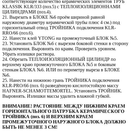
соответствующее количество керамических элементов ТРУБ
KLASSIK KLR/333 (поз.5) c ТЕПЛОИЗОЛЯЦИОННАМИ
ЦИЛИНДРАМИ (поз.4).
21. Вырезать в БЛОКЕ №6 проём шириной равной
наружному диаметру керамической трубы плюс 4 см.) под
горизонтальный отвод ТРОЙНИКА подключения KLR-
RRO/66 (поз.6).
22. Нанести клей YTONG на промежуточный БЛОК №5.
23. Установить БЛОК №6 с вырезом боковой стенки в сторону
подключения. Выровнять по краям. Проверить уровнем.
Убрать излишки раствора.
24. Обрезать ТЕПЛОИЗОЛЯЦИОННЫЙ ЦИЛИНДР по
верхнему краю промежуточного БЛОКА №5 и боковым
стенкам БЛОКА №6. ИЛИ по периметру выреза в БЛОКЕ
№6.
25. Нанести на нижнюю грань ТРОЙНИКА подключения
KLR-PRO/66 (поз. 6) разведённую кислотостойкую массу
HAFNER-SCHAMOTTEMORTEL. Установить ТРОЙНИК.
Выровнять. Излишки массы удалить влажной губкой.
ВНИМАНИЕ! РАСТОЯНИЕ МЕЖДУ НИЖНИМ КРАЕМ
ГОРИЗОНТАЛЬНОГО ПАТРУБКА КЕРАМИЧЕСКОГО
ТРОЙНИКА (поз. 6) И ВЕРХНИМ КРАЕМ
ПРОМЕЖУТОЧНОГО НАРУЖНОГО БЛОКА ДОЛЖНО
БЫТЬ НЕ МЕНЕЕ 3 СМ!