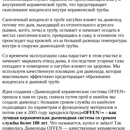
внутренней керамической трубе, что предотвращает
скапливание конденсата внутри керамической трубы.
Скопленный конденсат в трубе пагубно влияет на дымоход,
потому что дым, выходящий из отопительного агрегата
(камин, котёл, печь) в трубу, остывает и начинает оседать в
местах скопления влаги, превращаясь в сажу, в основном это
происходит над кровлей, из-за большой разницы температуры
внутри и снаружи дымоходной трубы.
Со временем эксплуатации сажа нарастает в этом участке и
начинает закрывать отвод дыма, в последствие угарные газы
попадают в помещение и пагубно влияют на здоровье. Мы
используем качественную изоляцию для дымохода, которая
максимально эффективно предотвращает образование
конденсата в дымовой трубе.
Идея создания «Дымоходной керамические системы OFFEN»
пришла к нам не сразу, сначала путем проб и ошибок мы
создали дымоход с большим сроком службы из наиболее
подходящих по параметрам и функционалу материалов и
потом уже в 2005 году зародился брэнд
«OFFEN>» – как
лучшая керамическая дымоходная система со сроком
службы более 100 лет
. Что называется, купил и забыл! Так
появились Дымоходы OFFEN — качественные керамические