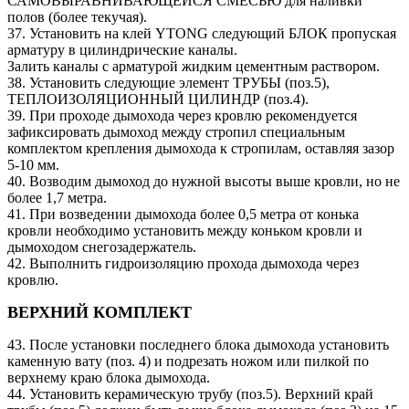
САМОВЫРАВНИВАЮЩЕЙСЯ СМЕСЬЮ для наливки
полов (более текучая).
37. Установить на клей YTONG следующий БЛОК пропуская
арматуру в цилиндрические каналы.
Залить каналы с арматурой жидким цементным раствором.
38. Установить следующие элемент ТРУБЫ (поз.5),
ТЕПЛОИЗОЛЯЦИОННЫЙ ЦИЛИНДР (поз.4).
39. При проходе дымохода через кровлю рекомендуется
зафиксировать дымоход между стропил специальным
комплектом крепления дымохода к стропилам, оставляя зазор
5-10 мм.
40. Возводим дымоход до нужной высоты выше кровли, но не
более 1,7 метра.
41. При возведении дымохода более 0,5 метра от конька
кровли необходимо установить между коньком кровли и
дымоходом снегозадержатель.
42. Выполнить гидроизоляцию прохода дымохода через
кровлю.
ВЕРХНИЙ КОМПЛЕКТ
43. После установки последнего блока дымохода установить
каменную вату (поз. 4) и подрезать ножом или пилкой по
верхнему краю блока дымохода.
44. Установить керамическую трубу (поз.5). Верхний край