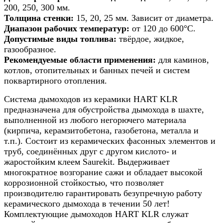
h
200, 250, 300 мм.
11м
Толщина стенки:
15, 20, 25 мм. Зависит от диаметра.
Диапазон рабочих температур:
от 120 до 600°С.
Допустимые виды топлива:
твёрдое, жидкое,
газообразное.
Рекомендуемые области применения:
для каминов,
котлов, отопительных и банных печей и систем
поквартирного отопления.
Система дымоходов из керамики HART KLR
предназначена для обустройства дымохода в шахте,
выполненной из любого негорючего материала
(кирпича, керамзитобетона, газобетона, металла и
т.п.). Состоит из керамических фасонных элементов и
труб, соединённых друг с другом кислото- и
жаростойким клеем Saurekit. Выдерживает
многократное возгорание сажи и обладает высокой
коррозионной стойкостью, что позволяет
производителю гарантировать безупречную работу
керамического дымохода в течении 50 лет!
Комплектующие дымоходов HART KLR служат