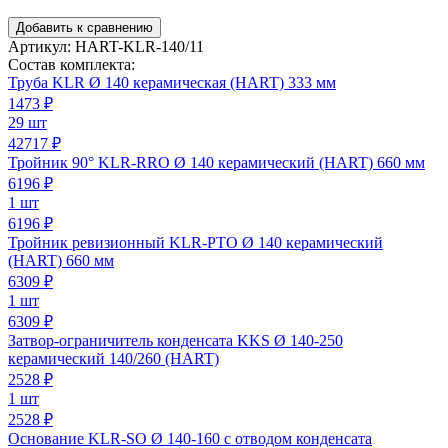
Добавить к сравнению
Артикул:
HART-KLR-140/11
Состав комплекта:
Труба KLR Ø 140 керамическая (HART) 333 мм
1473
₽
29 шт
42717 ₽
Тройник 90° KLR-RRO Ø 140 керамический (HART) 660 мм
6196
₽
1 шт
6196 ₽
Тройник ревизионный KLR-PTO Ø 140 керамический
(HART) 660 мм
6309
₽
1 шт
6309 ₽
Затвор-ограничитель конденсата KKS Ø 140-250
керамический 140/260 (HART)
2528
₽
1 шт
2528 ₽
Основание KLR-SO Ø 140-160 с отводом конденсата