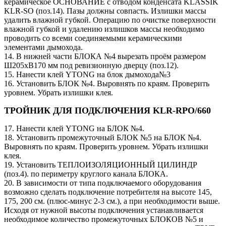
керамическое ОСНОВАНИЕ с отводом конденсата KLASSIK
KLR-SO (поз.14). Пазы должны совпасть. Излишки массы
удалить влажной губкой. Операцию по очистке поверхности
влажной губкой и удалению излишков массы необходимо
проводить со всеми соединяемыми керамическими
элементами дымохода.
14. В нижней части БЛОКА №4 вырезать проём размером
Ш205хВ170 мм под ревизионную дверцу (поз.12).
15. Нанести клей YTONG на блок дымохода№3
16. Установить БЛОК №4. Выровнять по краям. Проверить
уровнем. Убрать излишки клея.
ТРОЙНИК ДЛЯ ПОДКЛЮЧЕНИЯ KLR-RPO/660
17. Нанести клей YTONG на БЛОК №4.
18. Установить промежуточный БЛОК №5 на БЛОК №4.
Выровнять по краям. Проверить уровнем. Убрать излишки
клея.
19. Установить ТЕПЛОИЗОЛЯЦИОННЫЙ ЦИЛИНДР
(поз.4). по периметру круглого канала БЛОКА.
20. В зависимости от типа подключаемого оборудования
возможно сделать подключение потребителя на высоте 145,
175, 200 см. (плюс-минус 2-3 см.), а при необходимости выше.
Исходя от нужной высоты подключения устанавливается
необходимое количество промежуточных БЛОКОВ №5 и