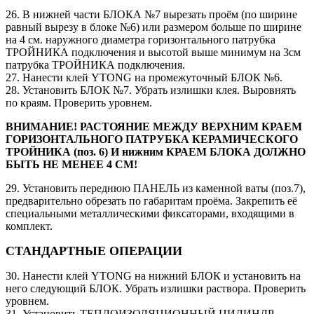
26. В нижней части БЛОКА №7 вырезать проём (по ширине
равный вырезу в блоке №6) или размером больше по ширине
на 4 см. наружного диаметра горизонтального патрубка
ТРОЙНИКА подключения и высотой выше минимум на 3см
патрубка ТРОЙНИКА подключения.
27. Нанести клей YTONG на промежуточный БЛОК №6.
28. Установить БЛОК №7. Убрать излишки клея. Выровнять
по краям. Проверить уровнем.
ВНИМАНИЕ! РАСТОЯНИЕ МЕЖДУ ВЕРХНИМ КРАЕМ
ГОРИЗОНТАЛЬНОГО ПАТРУБКА КЕРАМИЧЕСКОГО
ТРОЙНИКА (поз. 6) И нижним КРАЕМ БЛОКА ДОЛЖНО
БЫТЬ НЕ МЕНЕЕ 4 СМ!
29. Установить переднюю ПАНЕЛЬ из каменной ваты (поз.7),
предварительно обрезать по габаритам проёма. Закрепить её
специальными металлическими фиксаторами, входящими в
комплект.
СТАНДАРТНЫЕ ОПЕРАЦИИ
30. Нанести клей YTONG на нижний БЛОК и установить на
него следующий БЛОК. Убрать излишки раствора. Проверить
уровнем.
31. Установить ТЕПЛОИЗОЛЯЦИОННЫЙ ЦИЛИНДР