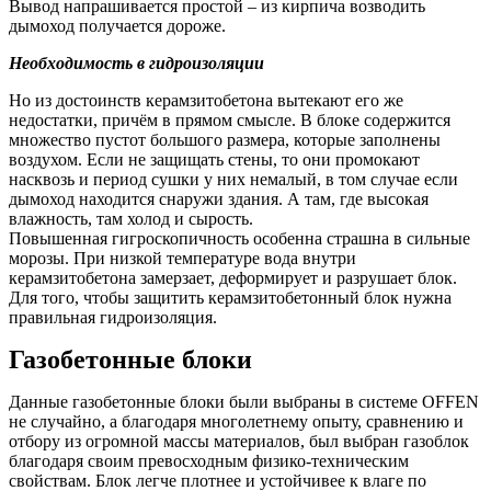
Вывод напрашивается простой – из кирпича возводить
дымоход получается дороже.
Необходимость в гидроизоляции
Но из достоинств керамзитобетона вытекают его же
недостатки, причём в прямом смысле. В блоке содержится
множество пустот большого размера, которые заполнены
воздухом. Если не защищать стены, то они промокают
насквозь и период сушки у них немалый, в том случае если
дымоход находится снаружи здания. А там, где высокая
влажность, там холод и сырость.
Повышенная гигроскопичность особенна страшна в сильные
морозы. При низкой температуре вода внутри
керамзитобетона замерзает, деформирует и разрушает блок.
Для того, чтобы защитить керамзитобетонный блок нужна
правильная гидроизоляция.
Газобетонные блоки
Данные газобетонные блоки были выбраны в системе OFFEN
не случайно, а благодаря многолетнему опыту, сравнению и
отбору из огромной массы материалов, был выбран газоблок
благодаря своим превосходным физико-техническим
свойствам. Блок легче плотнее и устойчивее к влаге по