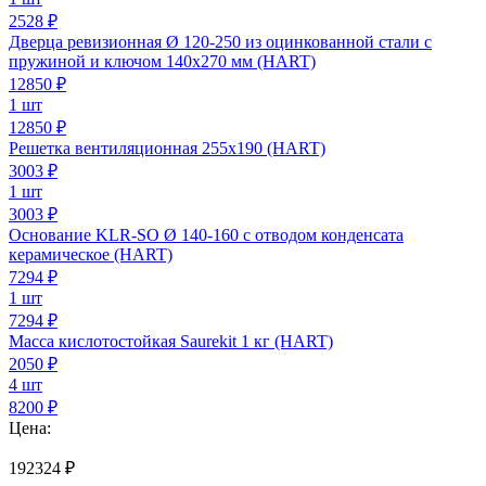
2528 ₽
Дверца ревизионная Ø 120-250 из оцинкованной стали с
пружиной и ключом 140х270 мм (HART)
12850
₽
1 шт
12850 ₽
Решетка вентиляционная 255х190 (HART)
3003
₽
1 шт
3003 ₽
Основание KLR-SO Ø 140-160 с отводом конденсата
керамическое (HART)
7294
₽
1 шт
7294 ₽
Масса кислотостойкая Saurekit 1 кг (HART)
2050
₽
4 шт
8200 ₽
Цена:
192324
₽