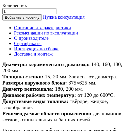
Количество:
Количество
товара
Нужна консультация
Добавить в корзину
Дымоход
из
Описание и характеристики
керамики
Рекомендации по эксплуатации
для
О производителе
печи/
Сертификаты
камина/
Инструкция по сборке
котла
Доставка и монтаж
d
140мм
Диаметры керамического дымохода:
140, 160, 180,
h
200 мм.
12м
Толщина стенки:
15, 20 мм. Зависит от диаметра.
Размеры наружного блока:
375×625 мм.
Диаметр вентканала:
180, 200 мм.
Диапазон рабочих температур:
от 120 до 600°С.
Допустимые виды топлива:
твёрдое, жидкое,
газообразное.
Рекомендуемые области применения:
для каминов,
котлов, отопительных и банных печей.
Дымоход одноходовой из керамики с вентиляцией