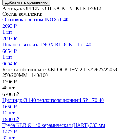
Добавить к сравнению
Артикул:
OFFEN- O-BLOCK-1V- KLR-140/12
Состав комплекта:
Оголовок с зонтом INOX d140
2093
₽
1 шт
2093 ₽
Покровная плита INOX BLOCK 1.1 d140
6654
₽
1 шт
6654 ₽
Блок газобетонный O-BLOCK 1+V 2.1 375/625/250 Ø
250/200ММ - 140/160
1396
₽
48 шт
67008 ₽
Цилиндр Ø 140 теплоизоляционный SP-170-40
1650
₽
12 шт
19800 ₽
Труба KLR Ø 140 керамическая (HART) 333 мм
1473
₽
32 шт