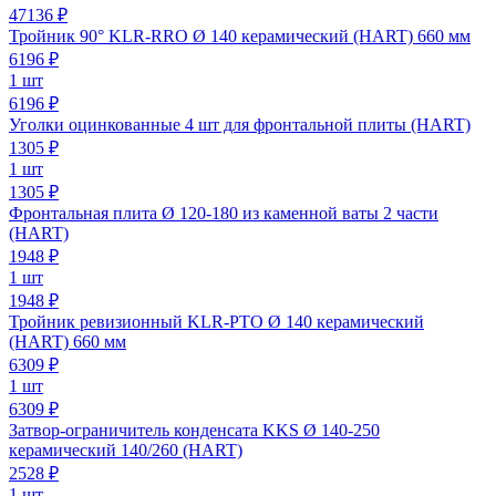
47136 ₽
Тройник 90° KLR-RRO Ø 140 керамический (HART) 660 мм
6196
₽
1 шт
6196 ₽
Уголки оцинкованные 4 шт для фронтальной плиты (HART)
1305
₽
1 шт
1305 ₽
Фронтальная плита Ø 120-180 из каменной ваты 2 части
(HART)
1948
₽
1 шт
1948 ₽
Тройник ревизионный KLR-PTO Ø 140 керамический
(HART) 660 мм
6309
₽
1 шт
6309 ₽
Затвор-ограничитель конденсата KKS Ø 140-250
керамический 140/260 (HART)
2528
₽
1 шт