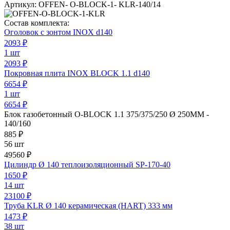
Артикул:
OFFEN- O-BLOCK-1- KLR-140/14
Состав комплекта:
Оголовок с зонтом INOX d140
2093
₽
1 шт
2093 ₽
Покровная плита INOX BLOCK 1.1 d140
6654
₽
1 шт
6654 ₽
Блок газобетонный O-BLOCK 1.1 375/375/250 Ø 250ММ -
140/160
885
₽
56 шт
49560 ₽
Цилиндр Ø 140 теплоизоляционный SP-170-40
1650
₽
14 шт
23100 ₽
Труба KLR Ø 140 керамическая (HART) 333 мм
1473
₽
38 шт