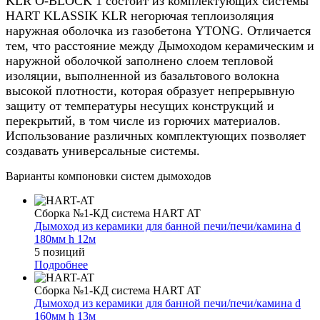
KLR О-BLOCK 1 состоит из комплектующих системы
HART KLASSIK KLR негорючая теплоизоляция
наружная оболочка из газобетона YTONG. Отличается
тем, что расстояние между Дымоходом керамическим и
наружной оболочкой заполнено слоем тепловой
изоляции, выполненной из базальтового волокна
высокой плотности, которая образует непрерывную
защиту от температуры несущих конструкций и
перекрытий, в том числе из горючих материалов.
Использование различных комплектующих позволяет
создавать универсальные системы.
Варианты компоновки систем дымоходов
Сборка №1-КД система HART AT
Дымоход из керамики для банной печи/печи/камина d
180мм h 12м
5 позиций
Подробнее
Сборка №1-КД система HART AT
Дымоход из керамики для банной печи/печи/камина d
160мм h 13м