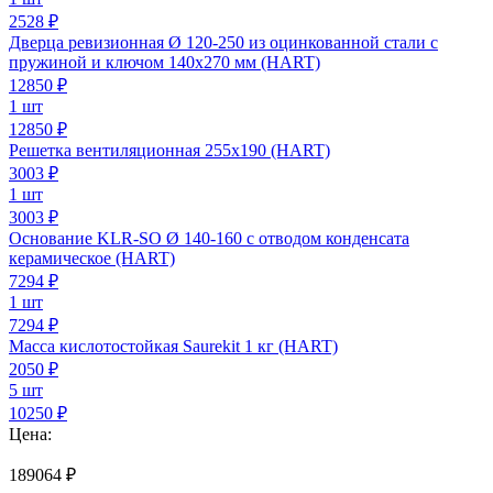
2528 ₽
Дверца ревизионная Ø 120-250 из оцинкованной стали с
пружиной и ключом 140х270 мм (HART)
12850
₽
1 шт
12850 ₽
Решетка вентиляционная 255х190 (HART)
3003
₽
1 шт
3003 ₽
Основание KLR-SO Ø 140-160 с отводом конденсата
керамическое (HART)
7294
₽
1 шт
7294 ₽
Масса кислотостойкая Saurekit 1 кг (HART)
2050
₽
5 шт
10250 ₽
Цена:
189064
₽