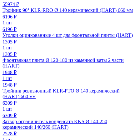
55974 ₽
Тройник 90° KLR-RRO Ø 140 керамический (HART) 660 мм
6196
₽
1 шт
6196 ₽
Уголки оцинкованные 4 шт для фронтальной плиты (HART)
1305
₽
1 шт
1305 ₽
Фронтальная плита Ø 120-180 из каменной ваты 2 части
(HART)
1948
₽
1 шт
1948 ₽
Тройник ревизионный KLR-PTO Ø 140 керамический
(HART) 660 мм
6309
₽
1 шт
6309 ₽
Затвор-ограничитель конденсата KKS Ø 140-250
керамический 140/260 (HART)
2528
₽
1 шт