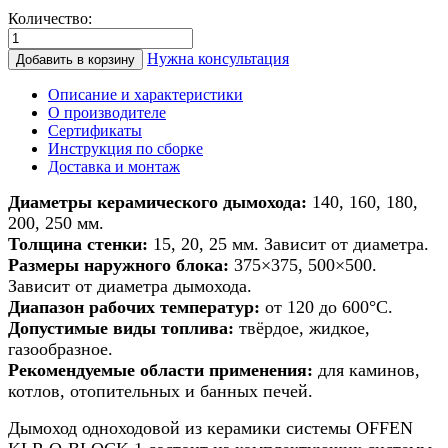
Количество:
Количество
товара
Нужна консультация
Добавить в корзину
Дымоход
из
Описание и характеристики
керамики
О производителе
для
Сертификаты
печи/
Инструкция по сборке
камина/
Доставка и монтаж
котла
d
Диаметры керамического дымохода:
140, 160, 180,
140мм
200, 250 мм.
h
Толщина стенки:
15, 20, 25 мм. Зависит от диаметра.
14м
Размеры наружного блока:
375×375, 500×500.
Зависит от диаметра дымохода.
Диапазон рабочих температур:
от 120 до 600°С.
Допустимые виды топлива:
твёрдое, жидкое,
газообразное.
Рекомендуемые области применения:
для каминов,
котлов, отопительных и банных печей.
Дымоход одноходовой из керамики системы OFFEN