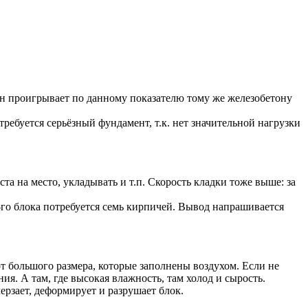
тон проигрывает по данному показателю тому же железобетону
требуется серьёзный фундамент, т.к. нет значительной нагрузки
та на место, укладывать и т.п. Скорость кладки тоже выше: за
-го блока потребуется семь кирпичей. Вывод напрашивается
т большого размера, которые заполнены воздухом. Если не
я. А там, где высокая влажность, там холод и сырость.
рзает, деформирует и разрушает блок.