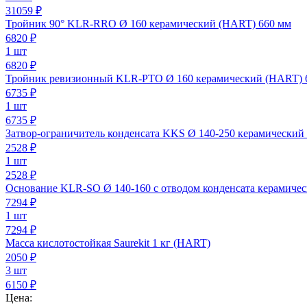
31059 ₽
Тройник 90° KLR-RRO Ø 160 керамический (HART) 660 мм
6820
₽
1 шт
6820 ₽
Тройник ревизионный KLR-PTO Ø 160 керамический (HART) 
6735
₽
1 шт
6735 ₽
Затвор-ограничитель конденсата KKS Ø 140-250 керамический
2528
₽
1 шт
2528 ₽
Основание KLR-SO Ø 140-160 с отводом конденсата керамиче
7294
₽
1 шт
7294 ₽
Масса кислотостойкая Saurekit 1 кг (HART)
2050
₽
3 шт
6150 ₽
Цена: