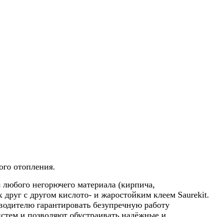
ого отопления.
 любого негорючего материала (кирпича,
 друг с другом кислото- и жаростойким клеем Saurekit.
водителю гарантировать безупречную работу
стем и позволяют обустраивать надёжные и