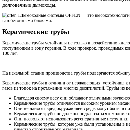
долговечные дымоходы.
Дымоходные системы OFFEN — это высокотехнологичн
газобетонными блоками.
Керамические трубы
Керамические трубы устойчивы не только к воздействию кислот
поступающем в зону горения. В ходе проверок, проводимых ком
100 лет.
На начальной стадии производства трубы подвергаются обжигу 
Керамические трубы в отличии от нержавеющих, устойчивы к 
газов из топок на протяжении многих десятилетий. Трубы из к
Благодаря своему весу они обладают отличными звукои
Керамические трубы отличаются высоким уровнем механи
Они не наносят вред окружающей среде, могут быть испо
Керамические трубы не должны подключаться к молниеот
Они позволяют использовать регенеративные источники 
Керамические трубы, которые уже были установлены в не
качество строительного материала.