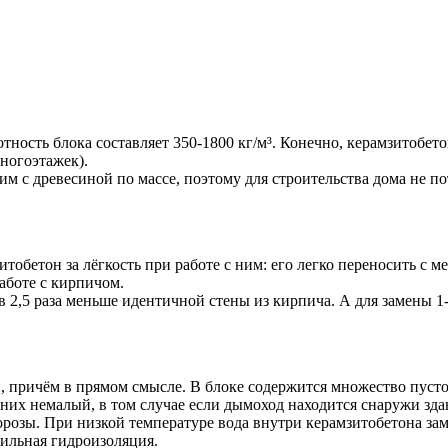
отность блока составляет 350-1800 кг/м³. Конечно, керамзитобе
ногоэтажек).
им с древесиной по массе, поэтому для строительства дома не по
бетон за лёгкость при работе с ним: его легко переносить с мес
аботе с кирпичом.
в 2,5 раза меньше идентичной стены из кирпича. А для замены 1
, причём в прямом смысле. В блоке содержится множество пусто
их немалый, в том случае если дымоход находится снаружи здани
озы. При низкой температуре вода внутри керамзитобетона заме
ильная гидроизоляция.