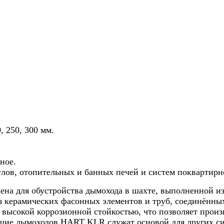
, 250, 300 мм.
ное.
тлов, отопительных и банных печей и систем поквартирн
на для обустройства дымохода в шахте, выполненной из
 из керамических фасонных элементов и труб, соединённых
 высокой коррозионной стойкостью, что позволяет произ
ющие дымоходов HART KLR служат основой для других си