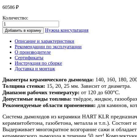
60586
₽
Количество:
Количество
товара
Нужна консультация
Добавить в корзину
Дымоход
из
Описание и характеристики
керамики
Рекомендации по эксплуатации
для
О производителе
печи/
Сертификаты
камина/
Инструкция по сборке
котла
Доставка и монтаж
d
160мм
Диаметры керамического дымохода:
140, 160, 180, 200
h
Толщина стенки:
15, 20, 25 мм. Зависит от диаметра.
7м
Диапазон рабочих температур:
от 120 до 600°С.
Допустимые виды топлива:
твёрдое, жидкое, газообраз
Рекомендуемые области применения:
для каминов, ко
Система дымоходов из керамики HART KLR предназначе
керамзитобетона, газобетона, металла и т.п.). Состоит
Выдерживает многократное возгорание сажи и обладает
керамического дымохода в течении 50 лет! Комплекту