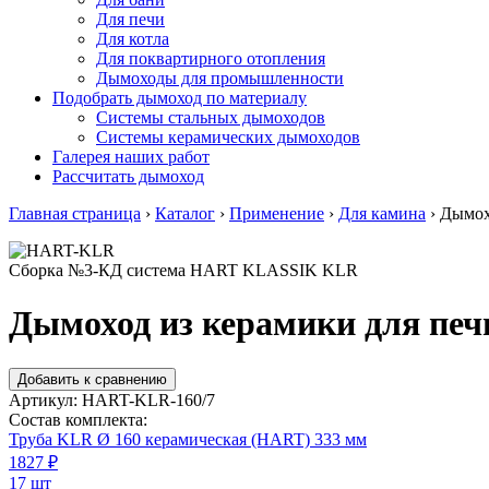
Для печи
Для котла
Для поквартирного отопления
Дымоходы для промышленности
Подобрать дымоход по материалу
Системы стальных дымоходов
Системы керамических дымоходов
Галерея наших работ
Рассчитать дымоход
Главная страница
›
Каталог
›
Применение
›
Для камина
›
Дымохо
Сборка №3-КД система HART KLASSIK KLR
Дымоход из керамики для печ
Добавить к сравнению
Артикул:
HART-KLR-160/7
Состав комплекта:
Труба KLR Ø 160 керамическая (HART) 333 мм
1827
₽
17 шт