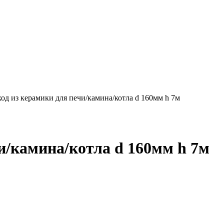
д из керамики для печи/камина/котла d 160мм h 7м
и/камина/котла d 160мм h 7м