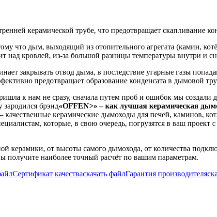
ренней керамической трубе, что предотвращает скапливание ко
му что дым, выходящий из отопительного агрегата (камин, котёл,
дит над кровлей, из-за большой разницы температуры внутри и 
чинает закрывать отвод дыма, в последствие угарные газы попа
фективно предотвращает образование конденсата в дымовой тру
шла к нам не сразу, сначала путем проб и ошибок мы создали 
у зародился брэнд
«OFFEN>» – как лучшая керамическая дымох
качественные керамические дымоходы для печей, каминов, котл
алистам, которые, в свою очередь, погрузятся в ваш проект с 
ой керамики, от высоты самого дымохода, от количества подкл
ы получите наиболее точный расчёт по вашим параметрам.
файл
Сертификат качества
скачать файл
Гарантия производителя
ск