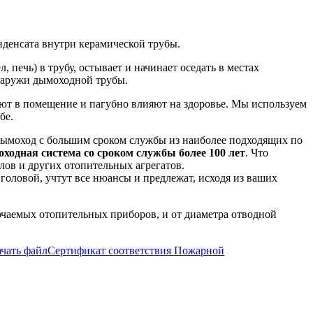
нденсата внутри керамической трубы.
 печь) в трубу, остывает и начинает оседать в местах
снаружи дымоходной трубы.
дают в помещение и пагубно влияют на здоровье. Мы используем
бе.
дымоход с большим сроком службы из наиболее подходящих по
одная система со сроком службы более 100 лет
. Что
ов и других отопительных агрегатов.
головой, учтут все нюансы и предлежат, исходя из ваших
ючаемых отопительных приборов, и от диаметра отводной
ачать файл
Сертификат соответствия Пожарной