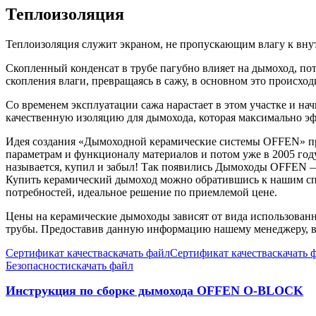
Теплоизоляция
Теплоизоляция служит экраном, не пропускающим влагу к внут
Скопленный конденсат в трубе пагубно влияет на дымоход, пото
скопления влаги, превращаясь в сажу, в основном это происхо
Со временем эксплуатации сажа нарастает в этом участке и на
качественную изоляцию для дымохода, которая максимально эф
Идея создания «Дымоходной керамические системы OFFEN» при
параметрам и функционалу материалов и потом уже в 2005 год
называется, купил и забыл! Так появились Дымоходы OFFEN — 
Купить керамический дымоход можно обратившись к нашим специ
потребностей, идеальное решение по приемлемой цене.
Цены на керамические дымоходы зависят от вида использованн
трубы. Предоставив данную информацию нашему менеджеру, в
Сертификат качества
скачать файл
Сертификат качества
скачать 
Безопасности
скачать файл
Инструкция по сборке дымохода OFFEN O-BLOCK