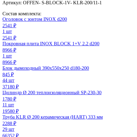
Артикул:
OFFEN- S-BLOCK-1V- KLR-200/11-1
Состав комплекта:
Оголовок с зонтом INOX d200
2541
₽
1 шт
2541 ₽
Покровная плита INOX BLOCK 1+V 2.2 d200
8966
₽
1 шт
8966 ₽
Блок дымоходный 390х550х250 d180-200
845
₽
44 шт
37180 ₽
Цилиндр Ø 200 теплоизоляционный SP-230-30
1780
₽
11 шт
19580 ₽
Труба KLR Ø 200 керамическая (HART) 333 мм
2288
₽
29 шт
66352 ₽