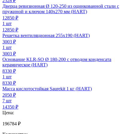
2528 ₽
Дверца ревизионная Ø 120-250 из оцинкованной стали с
пружиной и ключом 140х270 мм (HART)
12850
₽
1 шт
12850 ₽
Решетка вентиляционная 255х190 (HART)
3003
₽
1 шт
3003 ₽
Основание KLR-SO Ø 180-200 с отводом конденсата
керамическое (HART)
8330
₽
1 шт
8330 ₽
Масса кислотостойкая Saurekit 1 кг (HART)
2050
₽
7 шт
14350 ₽
Цена:
196784
₽