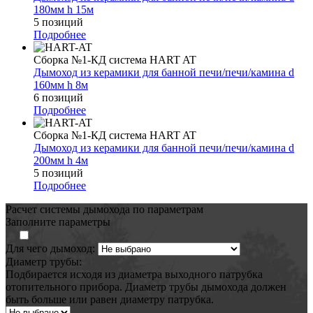
180мм h 15м
5 позиций
Подробнее
Сборка №1-КД система HART AT
Дымоход из керамики для банной печи/печи/камина d
160мм h 8м
6 позиций
Подробнее
Сборка №1-КД система HART AT
Дымоход из керамики для банной печи/печи/камина d
200мм h 4м
5 позиций
Подробнее
Расчет системы дымохода по параметрам
Заполните параметры
Для чего дымоход:
Диаметр трубы:
Подбирается исходя из диаметра выходного патрубка
отопительного прибора. Диаметр трубы дымохода должен
быть больше или равен диаметру патрубка.