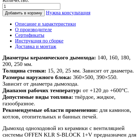
Количество:
Количество
товара
Нужна консультация
Добавить в корзину
Дымоход
из
Описание и характеристики
керамики
О производителе
для
Сертификаты
печи/
Инструкция по сборке
камина/
Доставка и монтаж
котла
d
Диаметры керамического дымохода:
140, 160, 180,
200мм
200, 250 мм.
h
Толщина стенки:
15, 20, 25 мм. Зависит от диаметра.
11м
Размеры наружного блока:
360×500, 390×550.
Зависит от диаметра дымохода.
Диапазон рабочих температур:
от +120 до +600°С.
Допустимые виды топлива:
твёрдое, жидкое,
газообразное.
Рекомендуемые области применения:
для каминов,
котлов, отопительных и банных печей.
Дымоход одноходовой из керамики с вентиляцией
системы OFFEN KLR S-BLOCK 1+V предназначен для