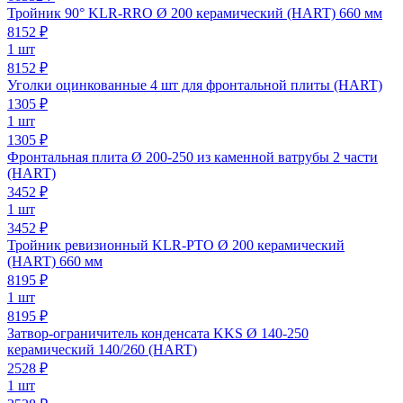
Тройник 90° KLR-RRO Ø 200 керамический (HART) 660 мм
8152
₽
1 шт
8152 ₽
Уголки оцинкованные 4 шт для фронтальной плиты (HART)
1305
₽
1 шт
1305 ₽
Фронтальная плита Ø 200-250 из каменной ватрубы 2 части
(HART)
3452
₽
1 шт
3452 ₽
Тройник ревизионный KLR-PTO Ø 200 керамический
(HART) 660 мм
8195
₽
1 шт
8195 ₽
Затвор-ограничитель конденсата KKS Ø 140-250
керамический 140/260 (HART)
2528
₽
1 шт