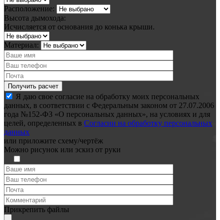
Расположение:
Высота дымохода:
Исчисляется от основания до конька крыши.
Материал:
Я даю свое согласие на обработку моих персональных
данных, в соответствии с Федеральным законом от 27.07.2006
года №152-ФЗ «О персональных данных», на условиях и для
целей, определенных в
Согласии на обработку персональных
данных
или
приложите схему/чертёж
Можно рисунок или эскиз от руки
Прикрепить файлы