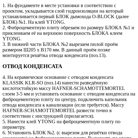
1. На фундаменте в месте установки в соответствии с
проектом, укладывается слой гидроизоляции на который
устанавливается первый БЛОК дымохода O-BLOCK (далее
БЛОК) №1. На клей YTONG.
2. Фиброцементную плиту обрезаем по размеру БЛОКА №1 и
приклеиваем её на верхнюю поверхность БЛОКА клеем
YTONG.
3. В нижней части БЛОКА №2 вырезаем пилой проём
размером Ш205 х В170 мм. В данный проём позже
монтируется решётка отвода конденсата (поз.13).
ОТВОД КОНДЕНСАТА
4. На керамическое основание с отводом конденсата
KLASSIK KLR-SO (поз.14) нанести разведённую
кислотостойкую массу HAFNER-SCHAMOTTEMORTEL
слоем 3-5 мм и установить основание с отводом конденсата на
фиброцементную плиту по центру, подключить капельник
отвода конденсата к канализации (если требуется). Массу
HAFNER-SCHAMOTTEMORTEL развести точно в
соответствии с инструкцией (прилагается).
5. Нанести клей YTONG на фиброцементную плиту по
периметру.
6. Установить БЛОК №2. (с вырезом для решётки отвода