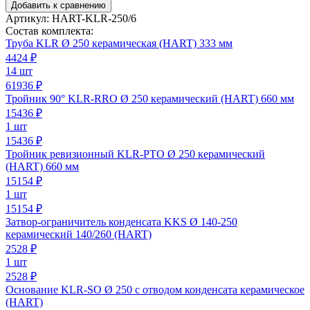
Добавить к сравнению
Артикул:
HART-KLR-250/6
Состав комплекта:
Труба KLR Ø 250 керамическая (HART) 333 мм
4424
₽
14 шт
61936 ₽
Тройник 90° KLR-RRO Ø 250 керамический (HART) 660 мм
15436
₽
1 шт
15436 ₽
Тройник ревизионный KLR-PTO Ø 250 керамический
(HART) 660 мм
15154
₽
1 шт
15154 ₽
Затвор-ограничитель конденсата KKS Ø 140-250
керамический 140/260 (HART)
2528
₽
1 шт
2528 ₽
Основание KLR-SO Ø 250 с отводом конденсата керамическое
(HART)