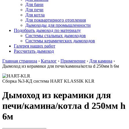
Для бани
Для печи
Для котла
Для поквартирного отопления
Дымоходы для промышленности
Подобрать дымоход по материалу
Системы стальных дымоходов
Системы керамических дымоходов
Галерея наших работ
Рассчитать дымоход
Главная страница
›
Каталог
›
Применение
›
Для камина
›
Дымоход из керамики для печи/камина/котла d 250мм h 6м
Сборка №3-КД система HART KLASSIK KLR
Дымоход из керамики для
печи/камина/котла d 250мм h
6м