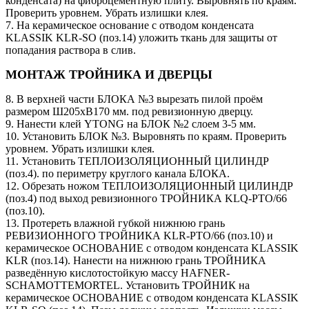
конденсата) на фиброцементную плиту. Выровнять по краям.
Проверить уровнем. Убрать излишки клея.
7. На керамическое основание с отводом конденсата
KLASSIK KLR-SO (поз.14) уложить ткань для защиты от
попадания раствора в слив.
МОНТАЖ ТРОЙНИКА И ДВЕРЦЫ
8. В верхней части БЛОКА №3 вырезать пилой проём
размером Ш205хВ170 мм. под ревизионную дверцу.
9. Нанести клей YTONG на БЛОК №2 слоем 3-5 мм.
10. Установить БЛОК №3. Выровнять по краям. Проверить
уровнем. Убрать излишки клея.
11. Установить ТЕПЛОИЗОЛЯЦИОННЫЙ ЦИЛИНДР
(поз.4). по периметру круглого канала БЛОКА.
12. Обрезать ножом ТЕПЛОИЗОЛЯЦИОННЫЙ ЦИЛИНДР
(поз.4) под выход ревизионного ТРОЙНИКА KLQ-PTO/66
(поз.10).
13. Протереть влажной губкой нижнюю грань
РЕВИЗИОННОГО ТРОЙНИКА KLR-PTO/66 (поз.10) и
керамическое ОСНОВАНИЕ с отводом конденсата KLASSIK
KLR (поз.14). Нанести на нижнюю грань ТРОЙНИКА
разведённую кислотостойкую массу HAFNER-
SCHAMOTTEMORTEL. Установить ТРОЙНИК на
керамическое ОСНОВАНИЕ с отводом конденсата KLASSIK