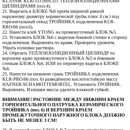
KLASSIK KLR/333 (поз.5) c ТЕПЛОИЗОЛЯЦИОННАМИ
ЦИЛИНДРАМИ (поз.4).
21. Вырезать в БЛОКЕ №6 проём шириной равной
наружному диаметру керамической трубы плюс 4 см.) под
горизонтальный отвод ТРОЙНИКА подключения KLR-
RRO/66 (поз.6).
22. Нанести клей YTONG на промежуточный БЛОК №5.
23. Установить БЛОК №6 с вырезом боковой стенки в сторону
подключения. Выровнять по краям. Проверить уровнем.
Убрать излишки раствора.
24. Обрезать ТЕПЛОИЗОЛЯЦИОННЫЙ ЦИЛИНДР по
верхнему краю промежуточного БЛОКА №5 и боковым
стенкам БЛОКА №6. ИЛИ по периметру выреза в БЛОКЕ
№6.
25. Нанести на нижнюю грань ТРОЙНИКА подключения
KLR-PRO/66 (поз. 6) разведённую кислотостойкую массу
HAFNER-SCHAMOTTEMORTEL. Установить ТРОЙНИК.
Выровнять. Излишки массы удалить влажной губкой.
ВНИМАНИЕ! РАСТОЯНИЕ МЕЖДУ НИЖНИМ КРАЕМ
ГОРИЗОНТАЛЬНОГО ПАТРУБКА КЕРАМИЧЕСКОГО
ТРОЙНИКА (поз. 6) И ВЕРХНИМ КРАЕМ
ПРОМЕЖУТОЧНОГО НАРУЖНОГО БЛОКА ДОЛЖНО
БЫТЬ НЕ МЕНЕЕ 3 СМ!