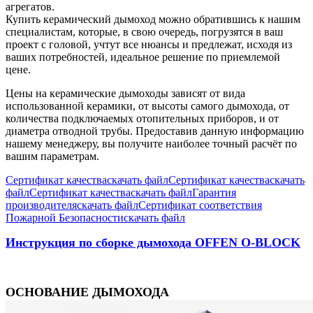
агрегатов.
Купить керамический дымоход можно обратившись к нашим
специалистам, которые, в свою очередь, погрузятся в ваш
проект с головой, учтут все нюансы и предлежат, исходя из
ваших потребностей, идеальное решение по приемлемой
цене.
Цены на керамические дымоходы зависят от вида
использованной керамики, от высоты самого дымохода, от
количества подключаемых отопительных приборов, и от
диаметра отводной трубы. Предоставив данную информацию
нашему менеджеру, вы получите наиболее точный расчёт по
вашим параметрам.
Сертификат качества
скачать файл
Сертификат качества
скачать
файл
Сертификат качества
скачать файл
Гарантия
производителя
скачать файл
Сертификат соответствия
Пожарной Безопасности
скачать файл
Инструкция по сборке дымохода OFFEN O-BLOCK
ОСНОВАНИЕ ДЫМОХОДА