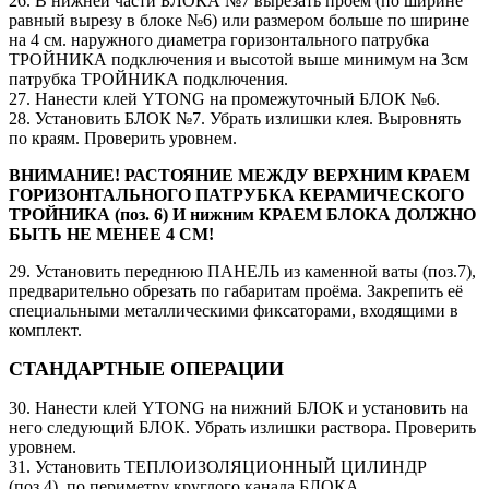
26. В нижней части БЛОКА №7 вырезать проём (по ширине
равный вырезу в блоке №6) или размером больше по ширине
на 4 см. наружного диаметра горизонтального патрубка
ТРОЙНИКА подключения и высотой выше минимум на 3см
патрубка ТРОЙНИКА подключения.
27. Нанести клей YTONG на промежуточный БЛОК №6.
28. Установить БЛОК №7. Убрать излишки клея. Выровнять
по краям. Проверить уровнем.
ВНИМАНИЕ! РАСТОЯНИЕ МЕЖДУ ВЕРХНИМ КРАЕМ
ГОРИЗОНТАЛЬНОГО ПАТРУБКА КЕРАМИЧЕСКОГО
ТРОЙНИКА (поз. 6) И нижним КРАЕМ БЛОКА ДОЛЖНО
БЫТЬ НЕ МЕНЕЕ 4 СМ!
29. Установить переднюю ПАНЕЛЬ из каменной ваты (поз.7),
предварительно обрезать по габаритам проёма. Закрепить её
специальными металлическими фиксаторами, входящими в
комплект.
СТАНДАРТНЫЕ ОПЕРАЦИИ
30. Нанести клей YTONG на нижний БЛОК и установить на
него следующий БЛОК. Убрать излишки раствора. Проверить
уровнем.
31. Установить ТЕПЛОИЗОЛЯЦИОННЫЙ ЦИЛИНДР
(поз.4). по периметру круглого канала БЛОКА.