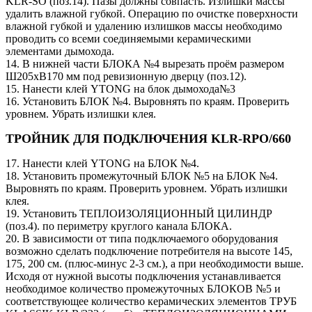
KLR-SO (поз.14). Пазы должны совпасть. Излишки массы
удалить влажной губкой. Операцию по очистке поверхности
влажной губкой и удалению излишков массы необходимо
проводить со всеми соединяемыми керамическими
элементами дымохода.
14. В нижней части БЛОКА №4 вырезать проём размером
Ш205хВ170 мм под ревизионную дверцу (поз.12).
15. Нанести клей YTONG на блок дымохода№3
16. Установить БЛОК №4. Выровнять по краям. Проверить
уровнем. Убрать излишки клея.
ТРОЙНИК ДЛЯ ПОДКЛЮЧЕНИЯ KLR-RPO/660
17. Нанести клей YTONG на БЛОК №4.
18. Установить промежуточный БЛОК №5 на БЛОК №4.
Выровнять по краям. Проверить уровнем. Убрать излишки
клея.
19. Установить ТЕПЛОИЗОЛЯЦИОННЫЙ ЦИЛИНДР
(поз.4). по периметру круглого канала БЛОКА.
20. В зависимости от типа подключаемого оборудования
возможно сделать подключение потребителя на высоте 145,
175, 200 см. (плюс-минус 2-3 см.), а при необходимости выше.
Исходя от нужной высоты подключения устанавливается
необходимое количество промежуточных БЛОКОВ №5 и
соответствующее количество керамических элементов ТРУБ