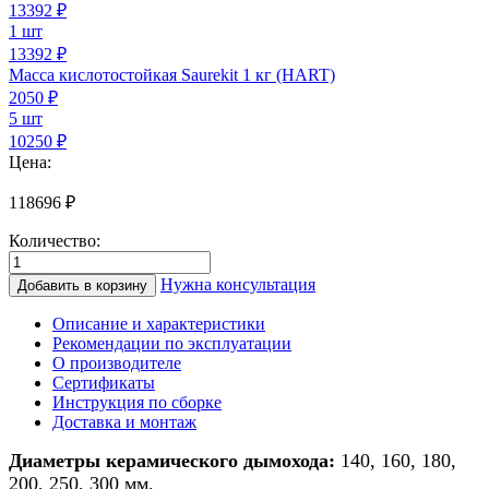
13392
₽
1 шт
13392 ₽
Масса кислотостойкая Saurekit 1 кг (HART)
2050
₽
5 шт
10250 ₽
Цена:
118696
₽
Количество:
Количество
товара
Нужна консультация
Добавить в корзину
Дымоход
из
Описание и характеристики
керамики
Рекомендации по эксплуатации
для
О производителе
печи/
Сертификаты
камина/
Инструкция по сборке
котла
Доставка и монтаж
d
250мм
Диаметры керамического дымохода:
140, 160, 180,
h
200, 250, 300 мм.