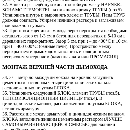
32. Нанести разведённую кислотостойкую массу HAFNER-
SCHAMOTTEMORTEL на нижнюю кромку ТРУБЫ (поз.5).
Установить внутрь и выровнять элемент ТРУБЫ. Пазы ТРУБ
должны совпасть. Убираем излишки раствора и заглаживаем
шов влажной губкой.
33. При прохождении дымохода через перекрытия необходимо
оставлять зазор от 1-3 см в бетонных перекрытиях и 5-10 см в
деревянных перекрытиях. Зазор 5 см. при t – до 400*C и 10 см.
при t – 400-600*C (банные печи). Пространство между
перекрытием и дымоходом заполнить изоляционным
негорючим материалом (каменная вата или ПРОМАСИЛ).
МОНТАЖ ВЕРХНЕЙ ЧАСТИ ДЫМОХОДА
34. За 1 метр до выхода дымохода на кровлю заглушить
цементным раствором четыре цилиндрических канала
расположенных по углам БЛОКА.
35. Установить следующий БЛОК, элемент ТРУБЫ (поз.5),
ТЕПЛОИЗОЛЯЦИОННЫЙ ЦИЛИНДР (поз.4). В
цилиндрические каналы, расположенные по углам БЛОКА,
вставить арматуру.
36. Расстояние между арматурой и цилиндрическим каналом
БЛОКА заполнить жидким цементным раствором (ЛУЧШЕ
САМОВЫРАВНИВАЮЩЕЙСЯ СМЕСЬЮ для наливки
полов (более текучая).