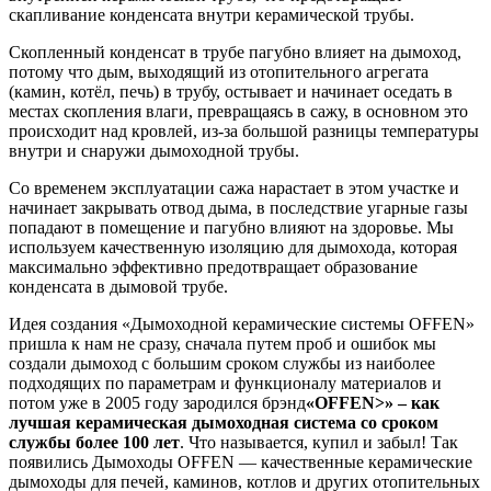
скапливание конденсата внутри керамической трубы.
Скопленный конденсат в трубе пагубно влияет на дымоход,
потому что дым, выходящий из отопительного агрегата
(камин, котёл, печь) в трубу, остывает и начинает оседать в
местах скопления влаги, превращаясь в сажу, в основном это
происходит над кровлей, из-за большой разницы температуры
внутри и снаружи дымоходной трубы.
Со временем эксплуатации сажа нарастает в этом участке и
начинает закрывать отвод дыма, в последствие угарные газы
попадают в помещение и пагубно влияют на здоровье. Мы
используем качественную изоляцию для дымохода, которая
максимально эффективно предотвращает образование
конденсата в дымовой трубе.
Идея создания «Дымоходной керамические системы OFFEN»
пришла к нам не сразу, сначала путем проб и ошибок мы
создали дымоход с большим сроком службы из наиболее
подходящих по параметрам и функционалу материалов и
потом уже в 2005 году зародился брэнд
«OFFEN>» – как
лучшая керамическая дымоходная система со сроком
службы более 100 лет
. Что называется, купил и забыл! Так
появились Дымоходы OFFEN — качественные керамические
дымоходы для печей, каминов, котлов и других отопительных