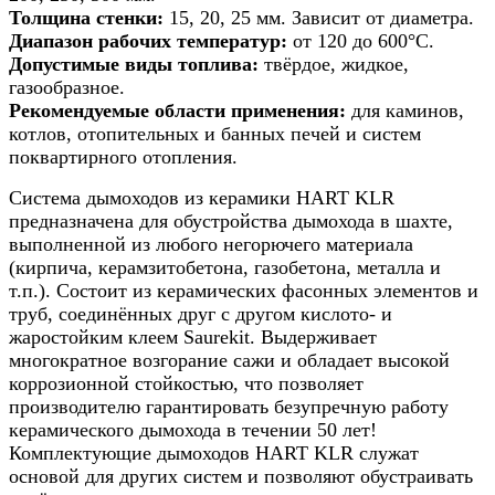
6м
Толщина стенки:
15, 20, 25 мм. Зависит от диаметра.
Диапазон рабочих температур:
от 120 до 600°С.
Допустимые виды топлива:
твёрдое, жидкое,
газообразное.
Рекомендуемые области применения:
для каминов,
котлов, отопительных и банных печей и систем
поквартирного отопления.
Система дымоходов из керамики HART KLR
предназначена для обустройства дымохода в шахте,
выполненной из любого негорючего материала
(кирпича, керамзитобетона, газобетона, металла и
т.п.). Состоит из керамических фасонных элементов и
труб, соединённых друг с другом кислото- и
жаростойким клеем Saurekit. Выдерживает
многократное возгорание сажи и обладает высокой
коррозионной стойкостью, что позволяет
производителю гарантировать безупречную работу
керамического дымохода в течении 50 лет!
Комплектующие дымоходов HART KLR служат
основой для других систем и позволяют обустраивать