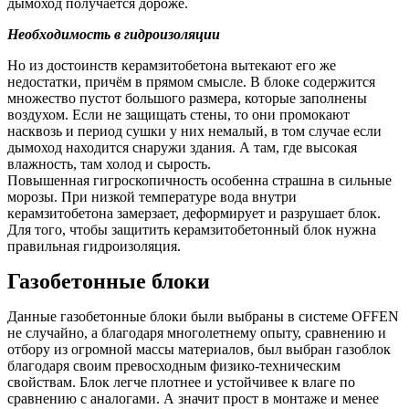
дымоход получается дороже.
Необходимость в гидроизоляции
Но из достоинств керамзитобетона вытекают его же
недостатки, причём в прямом смысле. В блоке содержится
множество пустот большого размера, которые заполнены
воздухом. Если не защищать стены, то они промокают
насквозь и период сушки у них немалый, в том случае если
дымоход находится снаружи здания. А там, где высокая
влажность, там холод и сырость.
Повышенная гигроскопичность особенна страшна в сильные
морозы. При низкой температуре вода внутри
керамзитобетона замерзает, деформирует и разрушает блок.
Для того, чтобы защитить керамзитобетонный блок нужна
правильная гидроизоляция.
Газобетонные блоки
Данные газобетонные блоки были выбраны в системе OFFEN
не случайно, а благодаря многолетнему опыту, сравнению и
отбору из огромной массы материалов, был выбран газоблок
благодаря своим превосходным физико-техническим
свойствам. Блок легче плотнее и устойчивее к влаге по
сравнению с аналогами. А значит прост в монтаже и менее