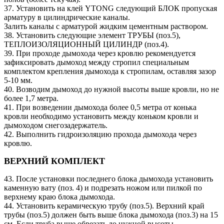
37. Установить на клей YTONG следующий БЛОК пропуская
арматуру в цилиндрические каналы.
Залить каналы с арматурой жидким цементным раствором.
38. Установить следующие элемент ТРУБЫ (поз.5),
ТЕПЛОИЗОЛЯЦИОННЫЙ ЦИЛИНДР (поз.4).
39. При проходе дымохода через кровлю рекомендуется
зафиксировать дымоход между стропил специальным
комплектом крепления дымохода к стропилам, оставляя зазор
5-10 мм.
40. Возводим дымоход до нужной высоты выше кровли, но не
более 1,7 метра.
41. При возведении дымохода более 0,5 метра от конька
кровли необходимо установить между коньком кровли и
дымоходом снегозадержатель.
42. Выполнить гидроизоляцию прохода дымохода через
кровлю.
ВЕРХНИЙ КОМПЛЕКТ
43. После установки последнего блока дымохода установить
каменную вату (поз. 4) и подрезать ножом или пилкой по
верхнему краю блока дымохода.
44. Установить керамическую трубу (поз.5). Верхний край
трубы (поз.5) должен быть выше блока дымохода (поз.3) на 15
см. Если труба выше обрезать до нужной высоты.