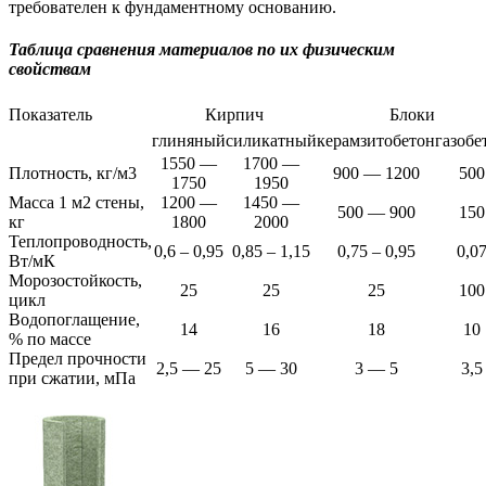
требователен к фундаментному основанию.
Таблица сравнения материалов по их физическим
свойствам
Показатель
Кирпич
Блоки
глиняный
силикатный
керамзитобетон
газобе
1550 —
1700 —
Плотность, кг/м3
900 — 1200
500
1750
1950
Масса 1 м2 стены,
1200 —
1450 —
500 — 900
150
кг
1800
2000
Теплопроводность,
0,6 – 0,95
0,85 – 1,15
0,75 – 0,95
0,0
Вт/мК
Морозостойкость,
25
25
25
100
цикл
Водопоглащение,
14
16
18
10
% по массе
Предел прочности
2,5 — 25
5 — 30
3 — 5
3,5
при сжатии, мПа