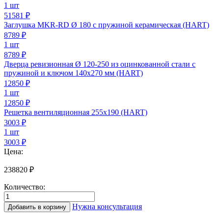
1 шт
51581 ₽
Заглушка MKR-RD Ø 180 с пружиной керамическая (HART)
8789
₽
1 шт
8789 ₽
Дверца ревизионная Ø 120-250 из оцинкованной стали с
пружиной и ключом 140х270 мм (HART)
12850
₽
1 шт
12850 ₽
Решетка вентиляционная 255х190 (HART)
3003
₽
1 шт
3003 ₽
Цена:
238820
₽
Количество:
Количество
товара
Нужна консультация
Добавить в корзину
Дымоход