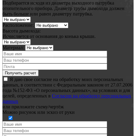
Подбирается исходя из диаметра выходного патрубка
отопительного прибора. Диаметр трубы дымохода должен
быть больше или равен диаметру патрубка.
Расположение:
Высота дымохода:
Исчисляется от основания до конька крыши.
Материал:
Я даю свое согласие на обработку моих персональных
данных, в соответствии с Федеральным законом от 27.07.2006
года №152-ФЗ «О персональных данных», на условиях и для
целей, определенных в
Согласии на обработку персональных
данных
или
приложите схему/чертёж
Можно рисунок или эскиз от руки