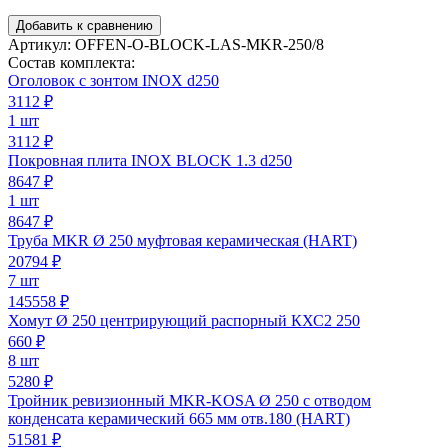
Добавить к сравнению
Артикул:
OFFEN-O-BLOCK-LAS-MKR-250/8
Состав комплекта:
Оголовок с зонтом INOX d250
3112
₽
1 шт
3112 ₽
Покровная плита INOX BLOCK 1.3 d250
8647
₽
1 шт
8647 ₽
Труба MKR Ø 250 муфтовая керамическая (HART)
20794
₽
7 шт
145558 ₽
Хомут Ø 250 центрирующий распорный КХС2 250
660
₽
8 шт
5280 ₽
Тройник ревизионный MKR-KOSA Ø 250 с отводом
конденсата керамический 665 мм отв.180 (HART)
51581
₽