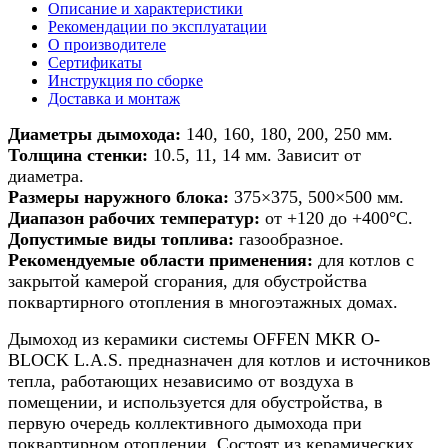
из
Описание и характеристики
керамики
Рекомендации по эксплуатации
для
О производителе
поквартирного
Сертификаты
отопления
Инструкция по сборке
d
Доставка и монтаж
250мм,
h
Диаметры дымохода:
140, 160, 180, 200, 250 мм.
8м
Толщина стенки:
10.5, 11, 14 мм. Зависит от
диаметра.
Размеры наружного блока:
375×375, 500×500 мм.
Диапазон рабочих температур:
от +120 до +400°С.
Допустимые виды топлива:
газообразное.
Рекомендуемые области применения:
для котлов с
закрытой камерой сгорания, для обустройства
поквартирного отопления в многоэтажных домах.
Дымоход из керамики системы OFFEN MKR O-
BLOCK L.A.S. предназначен для котлов и источников
тепла, работающих независимо от воздуха в
помещении, и используется для обустройства, в
первую очередь коллективного дымохода при
поквартирном отоплении. Состоят из керамических