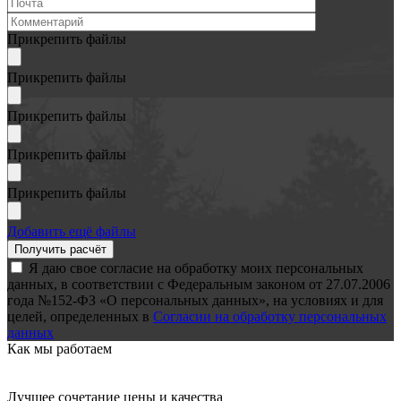
Прикрепить файлы
Прикрепить файлы
Прикрепить файлы
Прикрепить файлы
Прикрепить файлы
Добавить ещё файлы
Я даю свое согласие на обработку моих персональных
данных, в соответствии с Федеральным законом от 27.07.2006
года №152-ФЗ «О персональных данных», на условиях и для
целей, определенных в
Согласии на обработку персональных
данных
Как мы работаем
Лучшее сочетание цены и качества